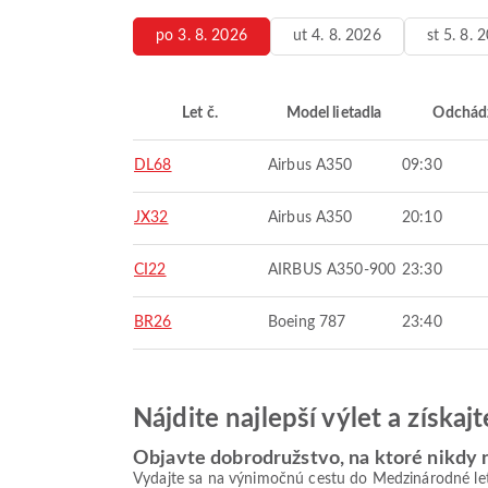
po 3. 8. 2026
ut 4. 8. 2026
st 5. 8. 
Let č.
Model lietadla
Odchád
DL68
Airbus A350
09:30
JX32
Airbus A350
20:10
CI22
AIRBUS A350-900
23:30
BR26
Boeing 787
23:40
Nájdite najlepší výlet a získa
Objavte dobrodružstvo, na ktoré nikdy
Vydajte sa na výnimočnú cestu do Medzinárodné le