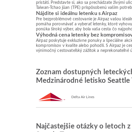
pristátí. Predstavte si, ako sa prechádzate živými 
Taiwan-Tchao jüan (TPE) prispôsobenú vašim potreb
Nájdite si ideálnu letenku s Airpaz
Pre bezproblémové cestovanie je Airpaz vašou ideá
pomáha porovnávať a vyberať letenky, ktoré vyhovu
ponúka široký výber, aby bola vaša cesta čo najpoho
Výhodná cena letenky bez kompromiso
Airpaz poskytuje exkluzívne ponuky a špeciálne akc
kompromisov v kvalite alebo pohodlí. S Airpaz je ces
výnimočný cestovateľský zážitok a neprekonateľné 
Zoznam dostupných leteckých
Medzinárodné letisko Seattle
Delta Air Lines
Najčastejšie otázky o letoch