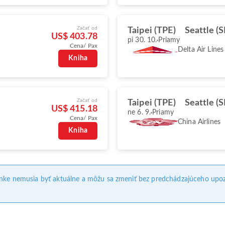
Začať od
Taipei (TPE)
Seattle (
US$ 403.78
pi 30. 10.
Priamy
Cena/ Pax
Delta Air Lines
Kniha
Začať od
Taipei (TPE)
Seattle (
US$ 415.18
ne 6. 9.
Priamy
Cena/ Pax
China Airlines
Kniha
ánke nemusia byť aktuálne a môžu sa zmeniť bez predchádzajúceho upoz