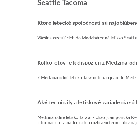
Seattle Tacoma
Ktoré letecké spoločnosti sú najobľúben
Väčšina cestujúcich do Medzinárodné letisko Seattl
Koľko letov je k dispozícii z Medzináro
Z Medzinárodné letisko Taiwan-Tchao jüan do Medzi
Aké terminály a letiskové zariadenia sú
Medzinárodné letisko Taiwan-Tchao jüan ponúka Kyvadlová doprava, Požičovňa áut, Modlitebňa a mnoho ďalších vybavení, ktoré zlepšia váš cestovný zážitok. Podrobné
informácie o zariadeniach a rozložení terminálov ná