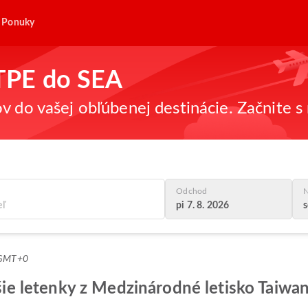
Ponuky
 TPE do SEA
v do vašej obľúbenej destinácie. Začnite s 
Odchod
N
pi 7. 8. 2026
s
4 GMT+0
epšie letenky z Medzinárodné letisko Tai