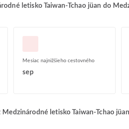
árodné letisko Taiwan-Tchao jüan do Medz
Mesiac najnižšieho cestovného
sep
 z Medzinárodné letisko Taiwan-Tchao jüa