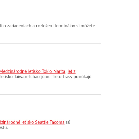
Medzinárodné letisko Tokio Narita
,
let z
letisko Taiwan-Tchao jüan. Tieto trasy ponúkajú
zinárodné letisko Seattle Tacoma
sú
estu.