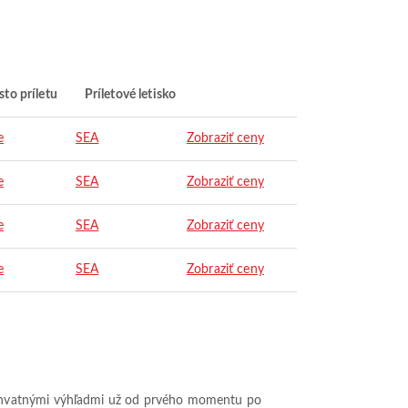
to príletu
Príletové letisko
e
SEA
Zobraziť ceny
e
SEA
Zobraziť ceny
e
SEA
Zobraziť ceny
e
SEA
Zobraziť ceny
úchvatnými výhľadmi už od prvého momentu po