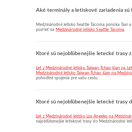
Aké terminály a letiskové zariadenia sú
Medzinárodné letisko Seattle Tacoma ponúka Taxi a mnoho ďalších možností, ktoré zlepšia váš cestovný zážitok. Podrobnosti o zariadeniach a rozložení terminálov si môžete
pozrieť na
Medzinárodné letisko Seattle Tacoma
.
Ktoré sú nejobľúbenejšie letecké trasy 
let z Medzinárodné letisko Taiwan-Tchao jüan na Le
Medzinárodné letisko Taiwan-Tchao jüan na Medziná
pohodlné spojenia pre vašu cestu.
Ktoré sú nejobľúbenejšie letecké trasy
let z Medzinárodné letisko Los Angeles na Medziná
najobľúbenejšie letiskové trasy do Medzinárodné let