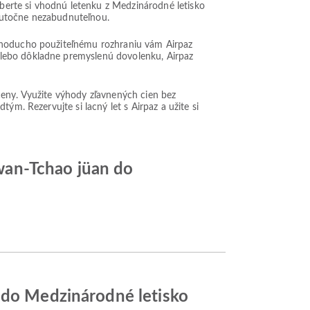
Vyberte si vhodnú letenku z Medzinárodné letisko
skutočne nezabudnuteľnou.
ednoducho použiteľnému rozhraniu vám Airpaz
alebo dôkladne premyslenú dovolenku, Airpaz
ceny. Využite výhody zľavnených cien bez
ým. Rezervujte si lacný let s Airpaz a užite si
wan-Tchao jüan do
n do Medzinárodné letisko