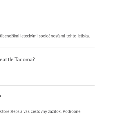
ľúbenejšími leteckými spoločnosťami tohto letiska.
Seattle Tacoma?
?