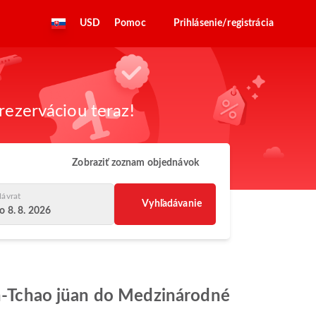
USD
Pomoc
Prihlásenie/registrácia
rezerváciou teraz!
Zobraziť zoznam objednávok
ávrat
Vyhľadávanie
o 8. 8. 2026
wan-Tchao jüan do Medzinárodné