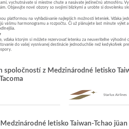
ulicami, vychutnávate si miestne chute a nasávate jedinečnú atmosféru. 
ám. Objavujte nové obzory so svojimi blízkymi a urobte si dovolenku 
lnou platformou na vyhľadávanie najlepších možností leteniek. Vďaka j
jú vášmu harmonogramu a rozpočtu. Či už plánujete last minute výlet 
dlnejšia.
v
ie, vďaka ktorým si môžete rezervovať letenku za neuveriteľne výhodné 
tovanie do vašej vysnívanej destinácie jednoduchšie než kedykoľvek predt
úspory.
 spoločností z Medzinárodné letisko Tai
 Tacoma
Starlux Airlines
 z Medzinárodné letisko Taiwan-Tchao jüa