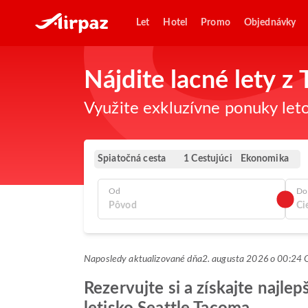
Let
Hotel
Promo
Objednávky
Nájdite lacné lety z
Využite exkluzívne ponuky leto
Spiatočná cesta
Ekonomika
1 Cestujúci
Od
Do
Naposledy aktualizované dňa
2. augusta 2026 o 00:2
Rezervujte si a získajte najl