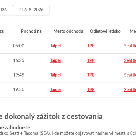
2026
št 6. 8. 2026
za
Príchod na
Mesto odchodu
Odletové letisko
Mes
06:00
Taipei
TPE
Seattl
16:35
Taipei
TPE
Seattl
19:45
Taipei
TPE
Seattl
19:50
Taipei
TPE
Seattl
jte dokonalý zážitok z cestovania
 nezabudnete
tisko Seattle Tacoma (SEA), kde môžete objavovať nádherné mestá s 