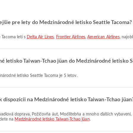
ejšie pre lety do Medzinárodné letisko Seattle Tacoma?
e Tacoma letí s
Delta Air Lines
,
Frontier Airlines
,
American Airlines
, najob
dné letisko Taiwan-Tchao jüan do Medzinárodné letisko 
národné letisko Seattle Tacoma je 5 letov.
 k dispozícii na Medzinárodné letisko Taiwan-Tchao jüan
jdete na
Medzinárodné letisko Taiwan-Tchao jüan
.