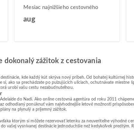
Mesiac najnižšieho cestovného
aug
jte dokonalý zážitok z cestovania
estinácie, kde každý kút skrýva nový príbeh. Od bohatej kultúrnej his
si, ako sa prechádzate po pulzujúcich uliciach, ochutnávate miestne šp
 ktorá urobí vašu cestu nezabudnuteľnou.
r
 Adelaide do Nadi. Ako online cestovná agentúra od roku 2011 chápeme, ž
rpaz odhodlaný ponúknuť vám najvhodnejšie letové možnosti prispôsoben
plány na plynulý a príjemný zážitok.
 vďaka ktorým si môžete rezervovať letenku za neuveriteľne výhodné ce
ie do vašej vysnívanej destinácie jednoduchšie než kedykoľvek predtým. Re