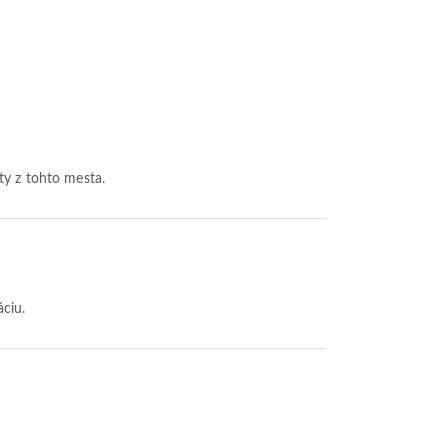
ety z tohto mesta.
áciu.