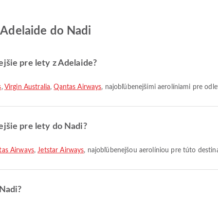
z Adelaide do Nadi
jšie pre lety z Adelaide?
s
,
Virgin Australia
,
Qantas Airways
, najobľúbenejšími aerolíniami pre odl
jšie pre lety do Nadi?
tas Airways
,
Jetstar Airways
, najobľúbenejšou aerolíniou pre túto destin
 Nadi?