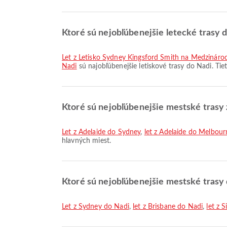
Ktoré sú nejobľúbenejšie letecké trasy 
let z Letisko Sydney Kingsford Smith na Medzináro
Nadi
sú najobľúbenejšie letiskové trasy do Nadi. Ti
Ktoré sú nejobľúbenejšie mestské trasy 
let z Adelaide do Sydney
,
let z Adelaide do Melbour
hlavných miest.
Ktoré sú nejobľúbenejšie mestské trasy
let z Sydney do Nadi
,
let z Brisbane do Nadi
,
let z 