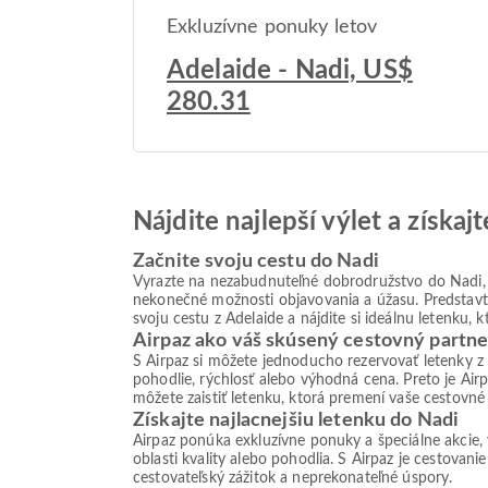
Exkluzívne ponuky letov
Adelaide - Nadi, US$
280.31
Nájdite najlepší výlet a získa
Začnite svoju cestu do Nadi
Vyrazte na nezabudnuteľné dobrodružstvo do Nadi, d
nekonečné možnosti objavovania a úžasu. Predstavte 
svoju cestu z Adelaide a nájdite si ideálnu letenku,
Airpaz ako váš skúsený cestovný partne
S Airpaz si môžete jednoducho rezervovať letenky z
pohodlie, rýchlosť alebo výhodná cena. Preto je Ai
môžete zaistiť letenku, ktorá premení vaše cestovné 
Získajte najlacnejšiu letenku do Nadi
Airpaz ponúka exkluzívne ponuky a špeciálne akcie,
oblasti kvality alebo pohodlia. S Airpaz je cestovan
cestovateľský zážitok a neprekonateľné úspory.