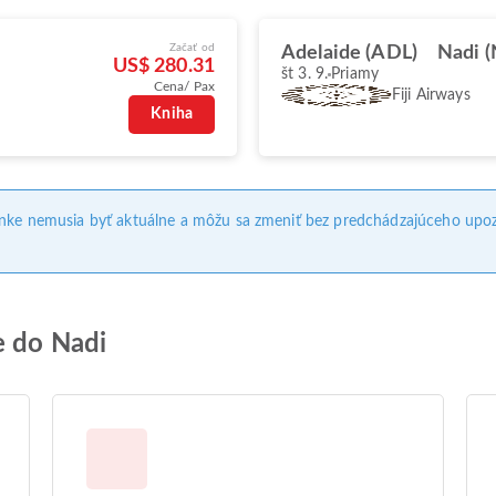
Začať od
Adelaide (ADL)
Nadi 
US$ 280.31
št 3. 9.
Priamy
Cena/ Pax
Fiji Airways
Kniha
ánke nemusia byť aktuálne a môžu sa zmeniť bez predchádzajúceho upoz
e do Nadi