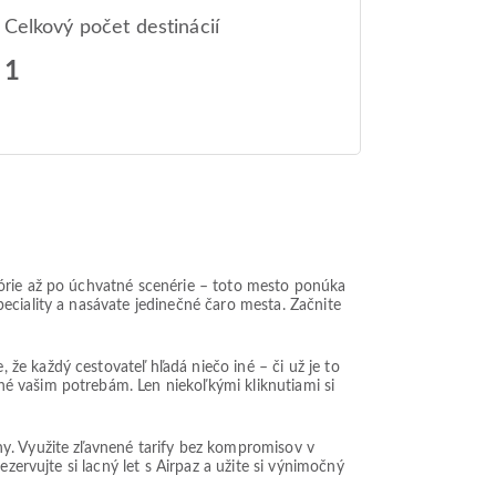
Celkový počet destinácií
1
tórie až po úchvatné scenérie – toto mesto ponúka
eciality a nasávate jedinečné čaro mesta. Začnite
e každý cestovateľ hľadá niečo iné – či už je to
é vašim potrebám. Len niekoľkými kliknutiami si
ny. Využite zľavnené tarify bez kompromisov v
zervujte si lacný let s Airpaz a užite si výnimočný