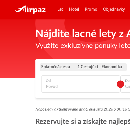
Let
Hotel
Promo
Objednávky
Nájdite lacné lety z
Využite exkluzívne ponuky leto
Spiatočná cesta
Ekonomika
1 Cestujúci
Od
Do
Naposledy aktualizované dňa
6. augusta 2026 o 00:16
Rezervujte si a získajte najle