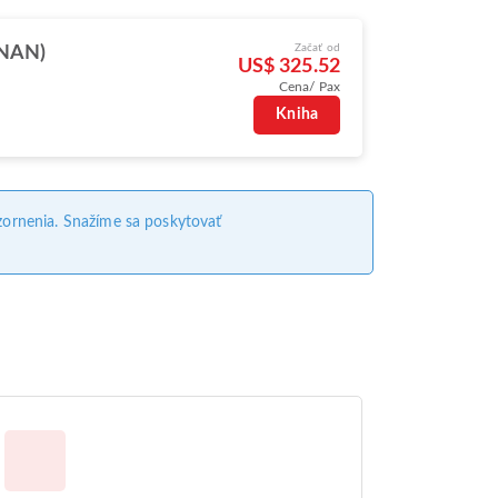
Začať od
(NAN)
US$ 325.52
Cena/ Pax
Kniha
ornenia. Snažíme sa poskytovať