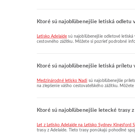
Ktoré sú najobľúbenejšie letiská odletu 
Letisko Adelaide
sú najobľúbenejšie odletové letiská 
cestovného zážitku. Môžete si pozrieť podrobné info
Ktoré sú najobľúbenejšie letiská príletu
Medzinárodné letisko Nadi
sú najobľúbenejšie prílet
na zlepšenie vášho cestovateľského zážitku. Môžete 
Ktoré sú najobľúbenejšie letecké trasy z
let z Letisko Adelaide na Letisko Sydney Kingsford 
trasy z Adelaide. Tieto trasy ponúkajú pohodlné spoj