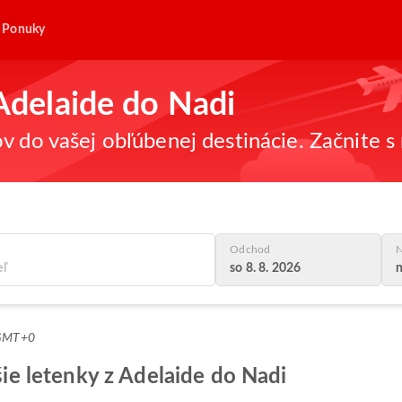
Ponuky
 Adelaide do Nadi
v do vašej obľúbenej destinácie. Začnite s 
Odchod
N
so 8. 8. 2026
n
 GMT+0
pšie letenky z Adelaide do Nadi