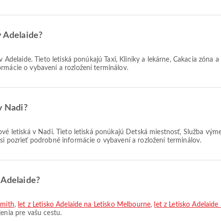
v Adelaide?
v Adelaide. Tieto letiská ponúkajú Taxi, Kliniky a lekárne, Čakacia zóna 
rmácie o vybavení a rozložení terminálov.
 v Nadi?
ové letiská v Nadi. Tieto letiská ponúkajú Detská miestnosť, Služba vým
si pozrieť podrobné informácie o vybavení a rozložení terminálov.
 Adelaide?
Smith
,
let z Letisko Adelaide na Letisko Melbourne
,
let z Letisko Adelaide
enia pre vašu cestu.