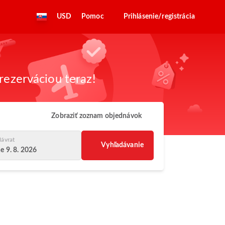
USD
Pomoc
Prihlásenie/registrácia
rezerváciou teraz!
Zobraziť zoznam objednávok
ávrat
Vyhľadávanie
e 9. 8. 2026