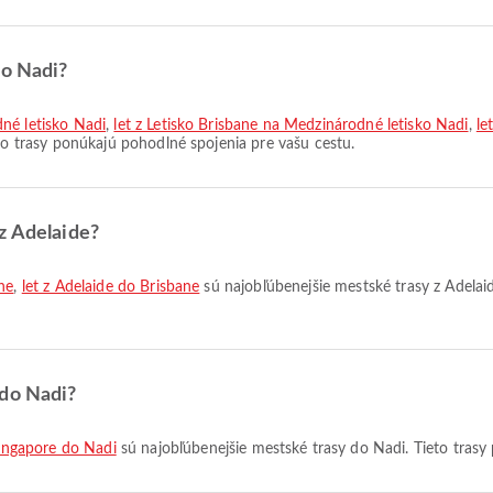
do Nadi?
dné letisko Nadi
,
let z Letisko Brisbane na Medzinárodné letisko Nadi
,
le
eto trasy ponúkajú pohodlné spojenia pre vašu cestu.
z Adelaide?
ne
,
let z Adelaide do Brisbane
sú najobľúbenejšie mestské trasy z Adelai
 do Nadi?
Singapore do Nadi
sú najobľúbenejšie mestské trasy do Nadi. Tieto trasy