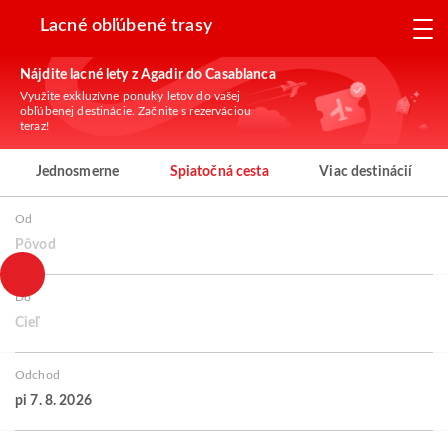
Lacné obľúbené trasy
Nájdite lacné lety z Agadir do Casablanca
Využite exkluzívne ponuky letov do vašej
obľúbenej destinácie. Začnite s rezerváciou
teraz!
Jednosmerne
Spiatočná cesta
Viac destinácií
Od
Pôvod
Do
Cieľ
Odchod
pi 7. 8. 2026