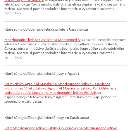
Letisko Agadir Al Massira
sú najobľúbenejšie odletové letiská v Agadir. Tieto
letiská ponúkajú Taxi a mnoho ďalších služieb na zlepšenie vášho cestovného
zážitku. Môžete si pozrieť podrobné informácie o vybavení a rozložení
terminálov.
Ktoré sú najobľúbenejšie letiská príletu v Casablanca?
Medzinárodné letisko Casablanca Mohammed V
sú najobľúbenejšie príletové
letiská v Casablanca. Tieto letiská ponúkajú Kyvadlová doprava, Salónik,
Čakacia zóna a množstvo ďalších služieb na zlepšenie vášho cestovateľského
zážitku. Môžete si pozrieť podrobné informácie o vybavení a rozložení
terminálov.
Ktoré sú najobľúbenejšie letecké trasy z Agadir?
let z Letisko Agadir Al Massira na Medzinárodné letisko Casablanca
Mohammed V
,
let z Letisko Agadir Al Massira na Letisko Paríž Orly
,
let z
Letisko Agadir Al Massira na Medzinárodné letisko Fes Sais
sú
najobľúbenejšie letiskové trasy z Agadir. Tieto trasy ponúkajú pohodlné
spojenia pre vašu cestu.
Ktoré sú nejobľúbenejšie letecké trasy do Casablanca?
let z Medzinárodné letisko Sabihy Gökçenovej na Medzinárodné letisko