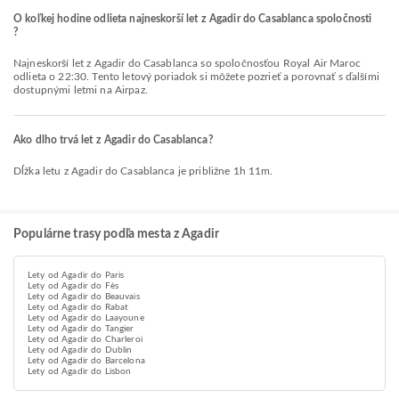
O koľkej hodine odlieta najneskorší let z Agadir do Casablanca spoločnosti
?
Najneskorší let z Agadir do Casablanca so spoločnosťou Royal Air Maroc
odlieta o 22:30. Tento letový poriadok si môžete pozrieť a porovnať s ďalšími
dostupnými letmi na Airpaz.
Ako dlho trvá let z Agadir do Casablanca?
Dĺžka letu z Agadir do Casablanca je približne 1h 11m.
Populárne trasy podľa mesta z Agadir
Lety od Agadir do Paris
Lety od Agadir do Fès
Lety od Agadir do Beauvais
Lety od Agadir do Rabat
Lety od Agadir do Laayoune
Lety od Agadir do Tangier
Lety od Agadir do Charleroi
Lety od Agadir do Dublin
Lety od Agadir do Barcelona
Lety od Agadir do Lisbon