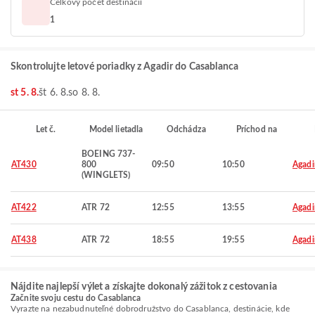
Celkový počet destinácií
1
Skontrolujte letové poriadky z Agadir do Casablanca
st 5. 8.
št 6. 8.
so 8. 8.
Let č.
Model lietadla
Odchádza
Príchod na
BOEING 737-
AT430
800
09:50
10:50
Agadi
(WINGLETS)
AT422
ATR 72
12:55
13:55
Agadi
AT438
ATR 72
18:55
19:55
Agadi
Nájdite najlepší výlet a získajte dokonalý zážitok z cestovania
Začnite svoju cestu do Casablanca
Vyrazte na nezabudnuteľné dobrodružstvo do Casablanca, destinácie, kde