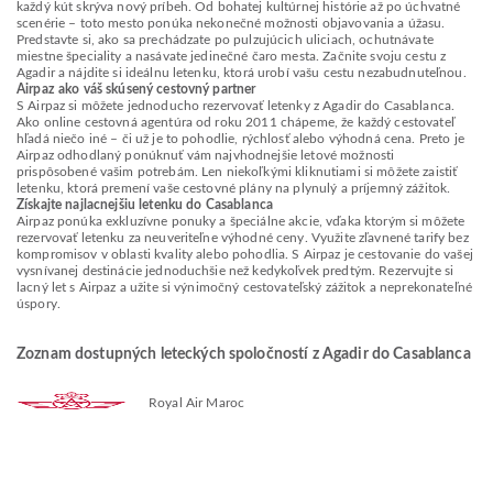
každý kút skrýva nový príbeh. Od bohatej kultúrnej histórie až po úchvatné
scenérie – toto mesto ponúka nekonečné možnosti objavovania a úžasu.
Predstavte si, ako sa prechádzate po pulzujúcich uliciach, ochutnávate
miestne špeciality a nasávate jedinečné čaro mesta. Začnite svoju cestu z
Agadir a nájdite si ideálnu letenku, ktorá urobí vašu cestu nezabudnuteľnou.
Airpaz ako váš skúsený cestovný partner
S Airpaz si môžete jednoducho rezervovať letenky z Agadir do Casablanca.
Ako online cestovná agentúra od roku 2011 chápeme, že každý cestovateľ
hľadá niečo iné – či už je to pohodlie, rýchlosť alebo výhodná cena. Preto je
Airpaz odhodlaný ponúknuť vám najvhodnejšie letové možnosti
prispôsobené vašim potrebám. Len niekoľkými kliknutiami si môžete zaistiť
letenku, ktorá premení vaše cestovné plány na plynulý a príjemný zážitok.
Získajte najlacnejšiu letenku do Casablanca
Airpaz ponúka exkluzívne ponuky a špeciálne akcie, vďaka ktorým si môžete
rezervovať letenku za neuveriteľne výhodné ceny. Využite zľavnené tarify bez
kompromisov v oblasti kvality alebo pohodlia. S Airpaz je cestovanie do vašej
vysnívanej destinácie jednoduchšie než kedykoľvek predtým. Rezervujte si
lacný let s Airpaz a užite si výnimočný cestovateľský zážitok a neprekonateľné
úspory.
Zoznam dostupných leteckých spoločností z Agadir do Casablanca
Royal Air Maroc