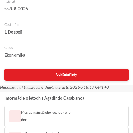
Návrat
so 8. 8. 2026
Cestujúci
1 Dospelí
Class
Ekonomika
Vyhľadať lety
Naposledy aktualizované dňa
4. augusta 2026 o 18:17 GMT+0
Informácie o letoch z Agadir do Casablanca
Mesiac najnižšieho cestovného
dec