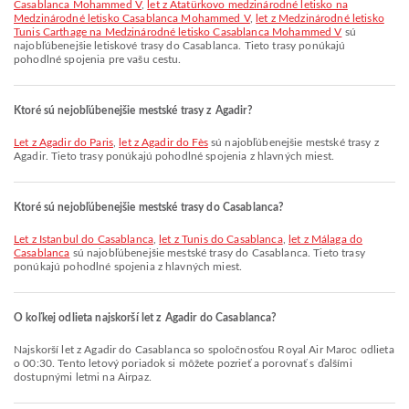
Casablanca Mohammed V
,
let z Atatürkovo medzinárodné letisko na
Medzinárodné letisko Casablanca Mohammed V
,
let z Medzinárodné letisko
Tunis Carthage na Medzinárodné letisko Casablanca Mohammed V
sú
najobľúbenejšie letiskové trasy do Casablanca. Tieto trasy ponúkajú
pohodlné spojenia pre vašu cestu.
Ktoré sú nejobľúbenejšie mestské trasy z Agadir?
let z Agadir do Paris
,
let z Agadir do Fès
sú najobľúbenejšie mestské trasy z
Agadir. Tieto trasy ponúkajú pohodlné spojenia z hlavných miest.
Ktoré sú nejobľúbenejšie mestské trasy do Casablanca?
let z Istanbul do Casablanca
,
let z Tunis do Casablanca
,
let z Málaga do
Casablanca
sú najobľúbenejšie mestské trasy do Casablanca. Tieto trasy
ponúkajú pohodlné spojenia z hlavných miest.
O koľkej odlieta najskorší let z Agadir do Casablanca?
Najskorší let z Agadir do Casablanca so spoločnosťou Royal Air Maroc odlieta
o 00:30. Tento letový poriadok si môžete pozrieť a porovnať s ďalšími
dostupnými letmi na Airpaz.