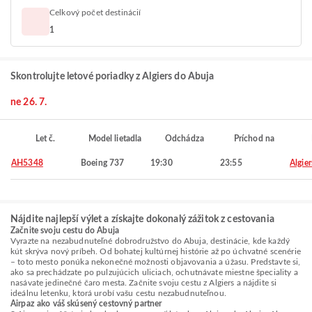
Celkový počet destinácií
1
Skontrolujte letové poriadky z Algiers do Abuja
ne 26. 7.
Let č.
Model lietadla
Odchádza
Príchod na
AH5348
Boeing 737
19:30
23:55
Algier
Nájdite najlepší výlet a získajte dokonalý zážitok z cestovania
Začnite svoju cestu do Abuja
Vyrazte na nezabudnuteľné dobrodružstvo do Abuja, destinácie, kde každý
kút skrýva nový príbeh. Od bohatej kultúrnej histórie až po úchvatné scenérie
– toto mesto ponúka nekonečné možnosti objavovania a úžasu. Predstavte si,
ako sa prechádzate po pulzujúcich uliciach, ochutnávate miestne špeciality a
nasávate jedinečné čaro mesta. Začnite svoju cestu z Algiers a nájdite si
ideálnu letenku, ktorá urobí vašu cestu nezabudnuteľnou.
Airpaz ako váš skúsený cestovný partner