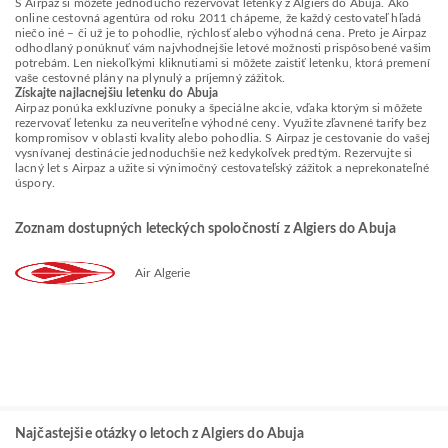
S Airpaz si môžete jednoducho rezervovať letenky z Algiers do Abuja. Ako
online cestovná agentúra od roku 2011 chápeme, že každý cestovateľ hľadá
niečo iné – či už je to pohodlie, rýchlosť alebo výhodná cena. Preto je Airpaz
odhodlaný ponúknuť vám najvhodnejšie letové možnosti prispôsobené vašim
potrebám. Len niekoľkými kliknutiami si môžete zaistiť letenku, ktorá premení
vaše cestovné plány na plynulý a príjemný zážitok.
Získajte najlacnejšiu letenku do Abuja
Airpaz ponúka exkluzívne ponuky a špeciálne akcie, vďaka ktorým si môžete
rezervovať letenku za neuveriteľne výhodné ceny. Využite zľavnené tarify bez
kompromisov v oblasti kvality alebo pohodlia. S Airpaz je cestovanie do vašej
vysnívanej destinácie jednoduchšie než kedykoľvek predtým. Rezervujte si
lacný let s Airpaz a užite si výnimočný cestovateľský zážitok a neprekonateľné
úspory.
Zoznam dostupných leteckých spoločností z Algiers do Abuja
Air Algerie
Najčastejšie otázky o letoch z Algiers do Abuja