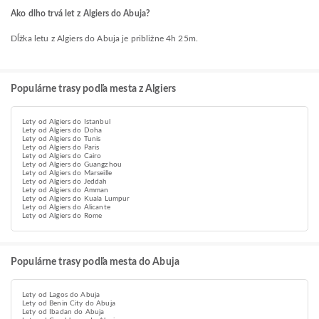
Ako dlho trvá let z Algiers do Abuja?
Dĺžka letu z Algiers do Abuja je približne 4h 25m.
Populárne trasy podľa mesta z Algiers
Lety od Algiers do Istanbul
Lety od Algiers do Doha
Lety od Algiers do Tunis
Lety od Algiers do Paris
Lety od Algiers do Cairo
Lety od Algiers do Guangzhou
Lety od Algiers do Marseille
Lety od Algiers do Jeddah
Lety od Algiers do Amman
Lety od Algiers do Kuala Lumpur
Lety od Algiers do Alicante
Lety od Algiers do Rome
Populárne trasy podľa mesta do Abuja
Lety od Lagos do Abuja
Lety od Benin City do Abuja
Lety od Ibadan do Abuja