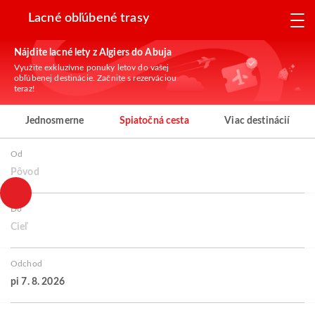
Lacné obľúbené trasy
Nájdite lacné lety z Algiers do Abuja
Využite exkluzívne ponuky letov do vašej
obľúbenej destinácie. Začnite s rezerváciou
teraz!
Jednosmerne
Spiatočná cesta
Viac destinácií
Od
Pôvod
Do
Cieľ
Odchod
pi 7. 8. 2026