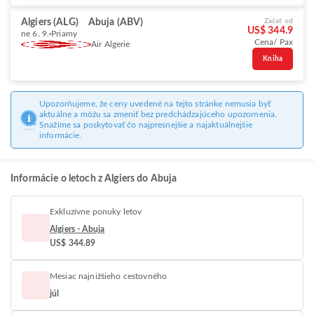
Algiers (ALG)
Abuja (ABV)
Začať od
US$ 344.9
ne 6. 9.
Priamy
Cena/ Pax
Air Algerie
Kniha
Upozorňujeme, že ceny uvedené na tejto stránke nemusia byť
aktuálne a môžu sa zmeniť bez predchádzajúceho upozornenia.
Snažíme sa poskytovať čo najpresnejšie a najaktuálnejšie
informácie.
Informácie o letoch z Algiers do Abuja
Exkluzívne ponuky letov
Algiers - Abuja
US$ 344.89
Mesiac najnižšieho cestovného
júl