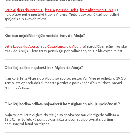
let z Algiers do Istanbul
,
let z Algiers do Doha
,
let z Algiers do Tunis
sú
najobľúbenejšie mestské trasy z Algiers. Tieto trasy ponúkajú pohodlné
spojenia z hlavných miest.
Ktoré sú nejobľúbenejšie mestské trasy do Abuja?
let z Lagos do Abuja
,
let z Casablanca do Abuja
sú najobľúbenejšie mestské
trasy do Abuja. Tieto trasy ponúkajú pohodlné spojenia z hlavných miest.
O koľkej odlieta najskorší let z Algiers do Abuja?
Najskorší let z Algiers do Abuja so spoločnosťou Air Algerie odlieta o 19:30.
Tento letový poriadok si môžete pozrieť a porovnať s ďalšími dostupnými
letmi na Airpaz.
O koľkej hodine odlieta najneskorší let z Algiers do Abuja spoločnosti ?
Najneskorší let z Algiers do Abuja so spoločnosťou Air Algerie odlieta o
19:30. Tento letový poriadok si môžete pozrieť a porovnať s ďalšími
dostupnými letmi na Airpaz.