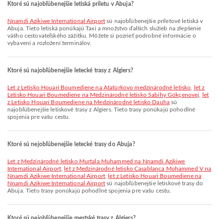
Ktoré sú najobľúbenejšie letiská príletu v Abuja?
Nnamdi Azikiwe International Airport
sú najobľúbenejšie príletové letiská v
Abuja. Tieto letiská ponúkajú Taxi a množstvo ďalších služieb na zlepšenie
vášho cestovateľského zážitku. Môžete si pozrieť podrobné informácie o
vybavení a rozložení terminálov.
Ktoré sú najobľúbenejšie letecké trasy z Algiers?
let z Letisko Houari Boumediene na Atatürkovo medzinárodné letisko
,
let z
Letisko Houari Boumediene na Medzinárodné letisko Sabihy Gökçenovej
,
let
z Letisko Houari Boumediene na Medzinárodné letisko Dauha
sú
najobľúbenejšie letiskové trasy z Algiers. Tieto trasy ponúkajú pohodlné
spojenia pre vašu cestu.
Ktoré sú nejobľúbenejšie letecké trasy do Abuja?
let z Medzinárodné letisko Murtala Muhammed na Nnamdi Azikiwe
International Airport
,
let z Medzinárodné letisko Casablanca Mohammed V na
Nnamdi Azikiwe International Airport
,
let z Letisko Houari Boumediene na
Nnamdi Azikiwe International Airport
sú najobľúbenejšie letiskové trasy do
Abuja. Tieto trasy ponúkajú pohodlné spojenia pre vašu cestu.
Ktoré sú nejobľúbenejšie mestské trasy z Algiers?