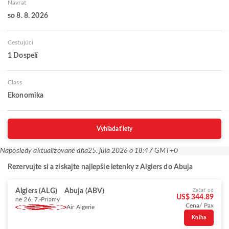
Návrat
so 8. 8. 2026
Cestujúci
1 Dospelí
Class
Ekonomika
Vyhľadať lety
Naposledy aktualizované dňa
25. júla 2026 o 18:47 GMT+0
Rezervujte si a získajte najlepšie letenky z Algiers do Abuja
Algiers (ALG)
Abuja (ABV)
Začať od
US$ 344.89
ne 26. 7.
Priamy
Cena/ Pax
Air Algerie
Kniha