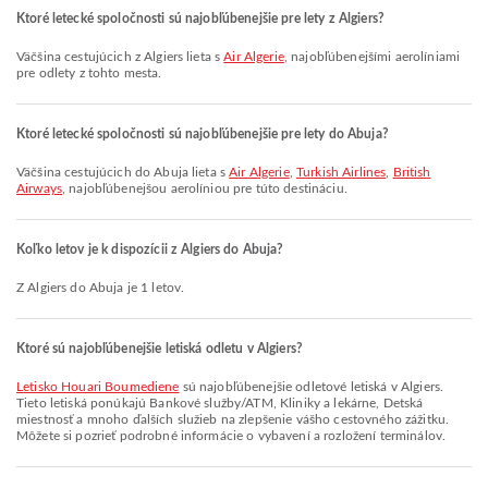
Ktoré letecké spoločnosti sú najobľúbenejšie pre lety z Algiers?
Väčšina cestujúcich z Algiers lieta s
Air Algerie
, najobľúbenejšími aerolíniami
pre odlety z tohto mesta.
Ktoré letecké spoločnosti sú najobľúbenejšie pre lety do Abuja?
Väčšina cestujúcich do Abuja lieta s
Air Algerie
,
Turkish Airlines
,
British
Airways
, najobľúbenejšou aerolíniou pre túto destináciu.
Koľko letov je k dispozícii z Algiers do Abuja?
Z Algiers do Abuja je 1 letov.
Ktoré sú najobľúbenejšie letiská odletu v Algiers?
Letisko Houari Boumediene
sú najobľúbenejšie odletové letiská v Algiers.
Tieto letiská ponúkajú Bankové služby/ATM, Kliniky a lekárne, Detská
miestnosť a mnoho ďalších služieb na zlepšenie vášho cestovného zážitku.
Môžete si pozrieť podrobné informácie o vybavení a rozložení terminálov.