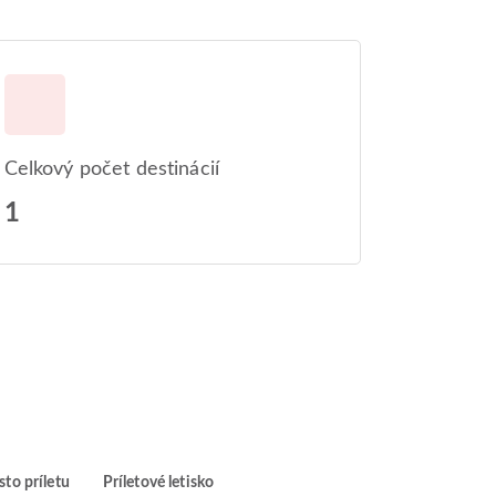
Celkový počet destinácií
1
to príletu
Príletové letisko