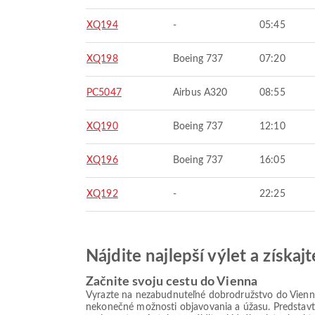
XQ194
-
05:45
XQ198
Boeing 737
07:20
PC5047
Airbus A320
08:55
XQ190
Boeing 737
12:10
XQ196
Boeing 737
16:05
XQ192
-
22:25
Nájdite najlepší výlet a získa
Začnite svoju cestu do Vienna
Vyrazte na nezabudnuteľné dobrodružstvo do Vienna,
nekonečné možnosti objavovania a úžasu. Predstavte 