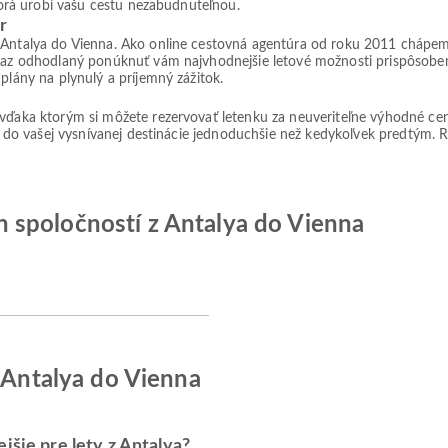
ktorá urobí vašu cestu nezabudnuteľnou.
r
 Antalya do Vienna. Ako online cestovná agentúra od roku 2011 chápeme, 
rpaz odhodlaný ponúknuť vám najvhodnejšie letové možnosti prispôsoben
plány na plynulý a príjemný zážitok.
 vďaka ktorým si môžete rezervovať letenku za neuveriteľne výhodné ce
ie do vašej vysnívanej destinácie jednoduchšie než kedykoľvek predtým. Re
 spoločností z Antalya do Vienna
z Antalya do Vienna
jšie pre lety z Antalya?