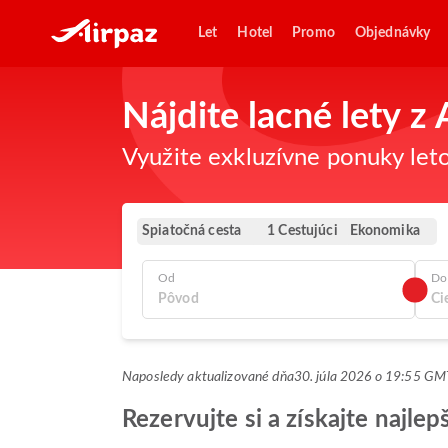
Let
Hotel
Promo
Objednávky
Nájdite lacné lety z
Využite exkluzívne ponuky leto
Spiatočná cesta
Ekonomika
1 Cestujúci
Od
Do
Naposledy aktualizované dňa
30. júla 2026 o 19:55 G
Rezervujte si a získajte najle