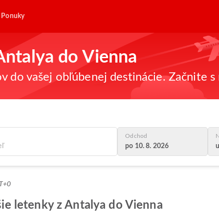
Ponuky
 Antalya do Vienna
v do vašej obľúbenej destinácie. Začnite s 
Odchod
N
po 10. 8. 2026
u
MT+0
pšie letenky z Antalya do Vienna