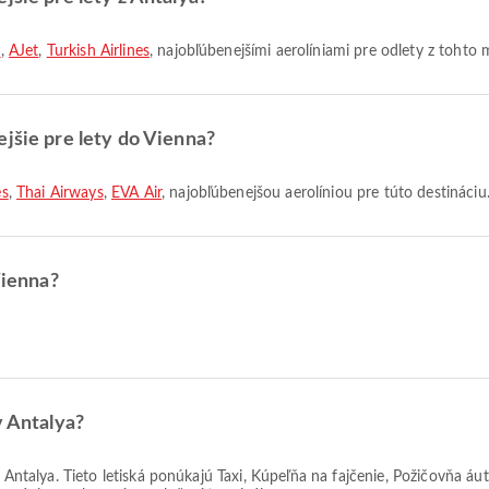
s
,
AJet
,
Turkish Airlines
, najobľúbenejšími aerolíniami pre odlety z tohto 
ejšie pre lety do Vienna?
es
,
Thai Airways
,
EVA Air
, najobľúbenejšou aerolíniou pre túto destináciu
Vienna?
v Antalya?
 Antalya. Tieto letiská ponúkajú Taxi, Kúpeľňa na fajčenie, Požičovňa áu