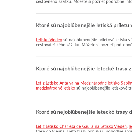
cestovného zážitku. Môžete si pozrieť podrobné info
Ktoré sú najobľúbenejšie letiská príletu
Letisko Viedeň
sú najobľúbenejšie príletové letiská 
cestovateľského zážitku. Môžete si pozrieť podrobné
Ktoré sú najobľúbenejšie letecké trasy z
let z Letisko Antalya na Medzinárodné letisko Sabi
medzinárodné letisko
sú najobľúbenejšie letiskové t
Ktoré sú nejobľúbenejšie letecké trasy 
let z Letisko Charlesa de Gaulla na Letisko Viedeň
,
l
trasy do Vienna. Tieto trasy ponúkajú pohodlné spoj