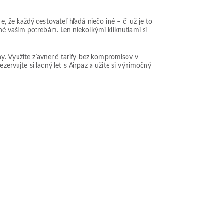
že každý cestovateľ hľadá niečo iné – či už je to
é vašim potrebám. Len niekoľkými kliknutiami si
ny. Využite zľavnené tarify bez kompromisov v
zervujte si lacný let s Airpaz a užite si výnimočný