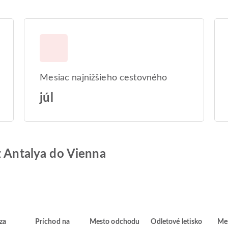
Mesiac najnižšieho cestovného
júl
z Antalya do Vienna
za
Príchod na
Mesto odchodu
Odletové letisko
Mes