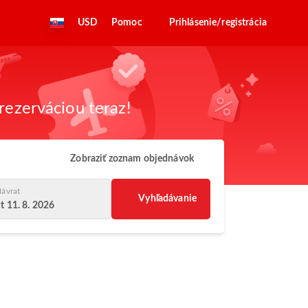
USD
Pomoc
Prihlásenie/registrácia
rezerváciou teraz!
Zobraziť zoznam objednávok
ávrat
Vyhľadávanie
t 11. 8. 2026