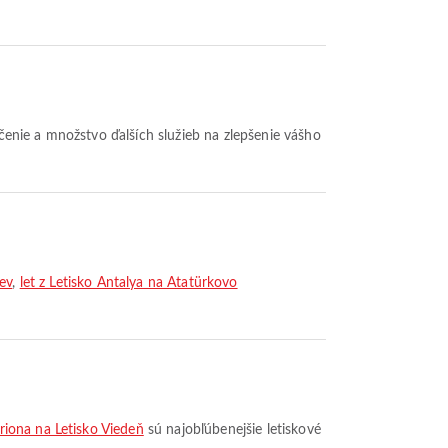
jčenie a množstvo ďalších služieb na zlepšenie vášho
ev
,
let z Letisko Antalya na Atatürkovo
riona na Letisko Viedeň
sú najobľúbenejšie letiskové