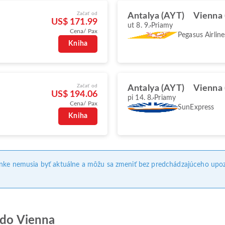
Začať od
Antalya (AYT)
Vienna 
US$ 171.99
ut 8. 9.
Priamy
Cena/ Pax
Pegasus Airline
Kniha
Začať od
Antalya (AYT)
Vienna 
US$ 194.06
pi 14. 8.
Priamy
Cena/ Pax
SunExpress
Kniha
ánke nemusia byť aktuálne a môžu sa zmeniť bez predchádzajúceho upoz
 do Vienna