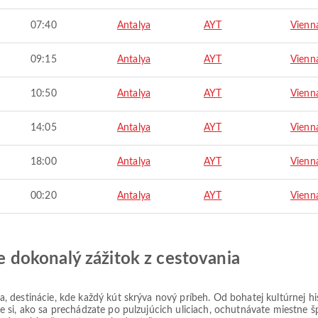
07:40
Antalya
AYT
Vienn
09:15
Antalya
AYT
Vienn
10:50
Antalya
AYT
Vienn
14:05
Antalya
AYT
Vienn
18:00
Antalya
AYT
Vienn
00:20
Antalya
AYT
Vienn
jte dokonalý zážitok z cestovania
 destinácie, kde každý kút skrýva nový príbeh. Od bohatej kultúrnej h
si, ako sa prechádzate po pulzujúcich uliciach, ochutnávate miestne šp