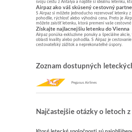
svoju cestu z Antalya a nájdite si ideálnu letenku, 
Airpaz ako váš skúsený cestovný partne
S Airpaz si môžete jednoducho rezervovať letenky z
pohodlie, rýchlosť alebo výhodná cena. Preto je Ai
môžete zaistiť letenku, ktorá premení vaše cestovné 
Získajte najlacnejšiu letenku do Vienna
Airpaz ponúka exkluzívne ponuky a špeciálne akcie,
oblasti kvality alebo pohodlia. S Airpaz je cestovan
cestovateľský zážitok a neprekonateľné úspory.
Zoznam dostupných leteckých
Pegasus Airlines
Najčastejšie otázky o letoch 
Ktoré letecké spoločnosti sú najobľúbene