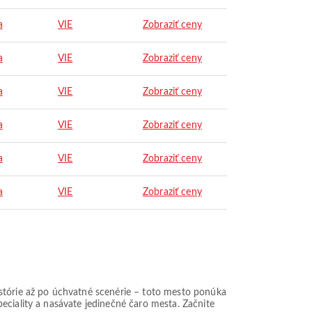
a
VIE
Zobraziť ceny
a
VIE
Zobraziť ceny
a
VIE
Zobraziť ceny
a
VIE
Zobraziť ceny
a
VIE
Zobraziť ceny
a
VIE
Zobraziť ceny
istórie až po úchvatné scenérie – toto mesto ponúka
eciality a nasávate jedinečné čaro mesta. Začnite