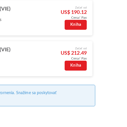
Začať od
(VIE)
US$ 190.12
Cena/ Pax
s
Kniha
Začať od
(VIE)
US$ 212.49
Cena/ Pax
Kniha
ornenia. Snažíme sa poskytovať