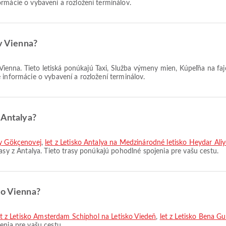
rmácie o vybavení a rozložení terminálov.
 v Vienna?
v Vienna. Tieto letiská ponúkajú Taxi, Služba výmeny mien, Kúpeľňa na fa
 informácie o vybavení a rozložení terminálov.
 Antalya?
hy Gökçenovej
,
let z Letisko Antalya na Medzinárodné letisko Heydar Aliy
rasy z Antalya. Tieto trasy ponúkajú pohodlné spojenia pre vašu cestu.
do Vienna?
et z Letisko Amsterdam Schiphol na Letisko Viedeň
,
let z Letisko Bena Gu
enia pre vašu cestu.