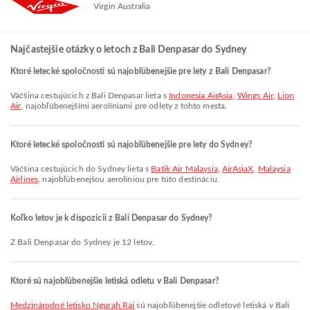
Virgin Australia
Najčastejšie otázky o letoch z Bali Denpasar do Sydney
Ktoré letecké spoločnosti sú najobľúbenejšie pre lety z Bali Denpasar?
Väčšina cestujúcich z Bali Denpasar lieta s
Indonesia AirAsia
,
Wings Air
,
Lion
Air
, najobľúbenejšími aerolíniami pre odlety z tohto mesta.
Ktoré letecké spoločnosti sú najobľúbenejšie pre lety do Sydney?
Väčšina cestujúcich do Sydney lieta s
Batik Air Malaysia
,
AirAsiaX
,
Malaysia
Airlines
, najobľúbenejšou aerolíniou pre túto destináciu.
Koľko letov je k dispozícii z Bali Denpasar do Sydney?
Z Bali Denpasar do Sydney je 12 letov.
Ktoré sú najobľúbenejšie letiská odletu v Bali Denpasar?
Medzinárodné letisko Ngurah Rai
sú najobľúbenejšie odletové letiská v Bali