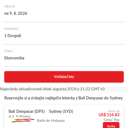
Návrat
ne 9. 8. 2026
Cestujúci
1 Dospelí
Class
Ekonomika
Vyhľadať lety
Naposledy aktualizované dňa
6. augusta 2026 o 21:22 GMT+0
Rezervujte si a získajte najlepšie letenky z Bali Denpasar do Sydney
Bali Denpasar (DPS)
Sydney (SYD)
Začať od
US$ 154.83
st 2. 9.
Priamy
Cena/ Pax
Batik Air Malaysia
Kniha