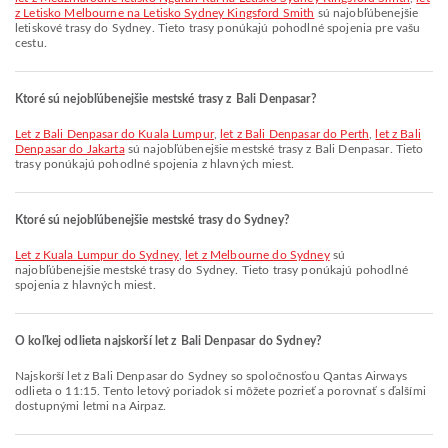
z Letisko Melbourne na Letisko Sydney Kingsford Smith
sú najobľúbenejšie
letiskové trasy do Sydney. Tieto trasy ponúkajú pohodlné spojenia pre vašu
cestu.
Ktoré sú nejobľúbenejšie mestské trasy z Bali Denpasar?
let z Bali Denpasar do Kuala Lumpur
,
let z Bali Denpasar do Perth
,
let z Bali
Denpasar do Jakarta
sú najobľúbenejšie mestské trasy z Bali Denpasar. Tieto
trasy ponúkajú pohodlné spojenia z hlavných miest.
Ktoré sú nejobľúbenejšie mestské trasy do Sydney?
let z Kuala Lumpur do Sydney
,
let z Melbourne do Sydney
sú
najobľúbenejšie mestské trasy do Sydney. Tieto trasy ponúkajú pohodlné
spojenia z hlavných miest.
O koľkej odlieta najskorší let z Bali Denpasar do Sydney?
Najskorší let z Bali Denpasar do Sydney so spoločnosťou Qantas Airways
odlieta o 11:15. Tento letový poriadok si môžete pozrieť a porovnať s ďalšími
dostupnými letmi na Airpaz.