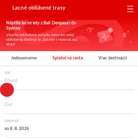
Lacné obľúbené trasy
Nájdite lacné lety z Bali Denpasar do
Sydney
Využite exkluzívne ponuky letov do vašej
obľúbenej destinácie. Začnite s rezerváciou
teraz!
Jednosmerne
Spiatočná cesta
Viac destinácií
Od
Pôvod
Do
Cieľ
Odchod
so 8. 8. 2026