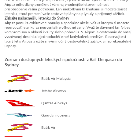
hľadá niečo iné – či už je to pohodlie, rýchlosť alebo výhodná cena. Preto je
Airpaz odhodlaný ponúknuť vám najvhodnejšie letové možnosti
prispôsobené vašim potrebám. Len niekoľkými kliknutiami si môžete zaistiť
letenku, ktorá premení vaše cestovné plány na plynulý a príjemný zážitok.
Získajte najlacnejšiu letenku do Sydney
Airpaz ponúka exkluzívne ponuky a špeciálne akcie, vďaka ktorým si môžete
rezervovať letenku za neuveriteľne výhodné ceny. Využite zľavnené tarify bez
kompromisov v oblasti kvality alebo pohodlia. S Airpaz je cestovanie do vašej
vysnívanej destinácie jednoduchšie než kedykoľvek predtým. Rezervujte si
lacný let s Airpaz a užite si výnimočný cestovateľský zážitok a neprekonateľné
úspory.
Zoznam dostupných leteckých spoločností z Bali Denpasar do
Sydney
Batik Air Malaysia
Jetstar Airways
Qantas Airways
Garuda Indonesia
Batik Air