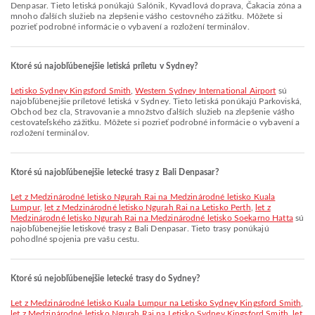
Denpasar. Tieto letiská ponúkajú Salónik, Kyvadlová doprava, Čakacia zóna a
mnoho ďalších služieb na zlepšenie vášho cestovného zážitku. Môžete si
pozrieť podrobné informácie o vybavení a rozložení terminálov.
Ktoré sú najobľúbenejšie letiská príletu v Sydney?
Letisko Sydney Kingsford Smith
,
Western Sydney International Airport
sú
najobľúbenejšie príletové letiská v Sydney. Tieto letiská ponúkajú Parkoviská,
Obchod bez cla, Stravovanie a množstvo ďalších služieb na zlepšenie vášho
cestovateľského zážitku. Môžete si pozrieť podrobné informácie o vybavení a
rozložení terminálov.
Ktoré sú najobľúbenejšie letecké trasy z Bali Denpasar?
let z Medzinárodné letisko Ngurah Rai na Medzinárodné letisko Kuala
Lumpur
,
let z Medzinárodné letisko Ngurah Rai na Letisko Perth
,
let z
Medzinárodné letisko Ngurah Rai na Medzinárodné letisko Soekarno Hatta
sú
najobľúbenejšie letiskové trasy z Bali Denpasar. Tieto trasy ponúkajú
pohodlné spojenia pre vašu cestu.
Ktoré sú nejobľúbenejšie letecké trasy do Sydney?
let z Medzinárodné letisko Kuala Lumpur na Letisko Sydney Kingsford Smith
,
let z Medzinárodné letisko Ngurah Rai na Letisko Sydney Kingsford Smith
,
let