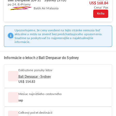
Bali Denpasar (DPS)
Sydney (SYD)
US$ 168.84
po 24. 8.
Priamy
Cena/ Pax
Batik Air Malaysia
Kniha
Upozorňujeme, že ceny uvedené na tejto stránke nemusia byť
aktuálne a môžu sa zmeniť bez predchádzajúceho upozornenia.
Snažíme sa poskytovať čo najpresnejšie a najaktuálnejšie
informácie.
Informácie o letoch z Bali Denpasar do Sydney
Exkluzívne ponuky letov
Bali Denpasar - Sydney
US$ 154.83
Mesiac najnižšieho cestovného
sep
Celkový počet destinácií