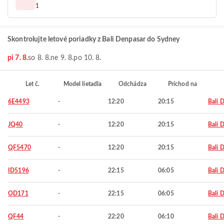
1
Skontrolujte letové poriadky z Bali Denpasar do Sydney
pi 7. 8.
so 8. 8.
ne 9. 8.
po 10. 8.
Let č.
Model lietadla
Odchádza
Príchod na
6E4493
-
12:20
20:15
Bali 
JQ40
-
12:20
20:15
Bali 
QF5470
-
12:20
20:15
Bali 
ID5196
-
22:15
06:05
Bali 
OD171
-
22:15
06:05
Bali 
QF44
-
22:20
06:10
Bali 