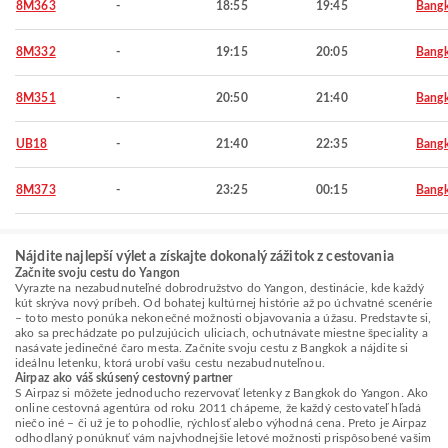
8M363
-
18:55
19:45
Bang
8M332
-
19:15
20:05
Bang
8M351
-
20:50
21:40
Bang
UB18
-
21:40
22:35
Bang
8M373
-
23:25
00:15
Bang
Nájdite najlepší výlet a získajte dokonalý zážitok z cestovania
Začnite svoju cestu do Yangon
Vyrazte na nezabudnuteľné dobrodružstvo do Yangon, destinácie, kde každý
kút skrýva nový príbeh. Od bohatej kultúrnej histórie až po úchvatné scenérie
– toto mesto ponúka nekonečné možnosti objavovania a úžasu. Predstavte si,
ako sa prechádzate po pulzujúcich uliciach, ochutnávate miestne špeciality a
nasávate jedinečné čaro mesta. Začnite svoju cestu z Bangkok a nájdite si
ideálnu letenku, ktorá urobí vašu cestu nezabudnuteľnou.
Airpaz ako váš skúsený cestovný partner
S Airpaz si môžete jednoducho rezervovať letenky z Bangkok do Yangon. Ako
online cestovná agentúra od roku 2011 chápeme, že každý cestovateľ hľadá
niečo iné – či už je to pohodlie, rýchlosť alebo výhodná cena. Preto je Airpaz
odhodlaný ponúknuť vám najvhodnejšie letové možnosti prispôsobené vašim