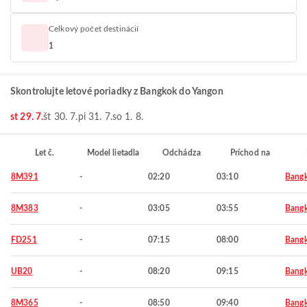
Celkový počet destinácií
1
Skontrolujte letové poriadky z Bangkok do Yangon
st 29. 7.
št 30. 7.
pi 31. 7.
so 1. 8.
Let č.
Model lietadla
Odchádza
Príchod na
8M391
-
02:20
03:10
Bang
8M383
-
03:05
03:55
Bang
FD251
-
07:15
08:00
Bang
UB20
-
08:20
09:15
Bang
8M365
-
08:50
09:40
Bang