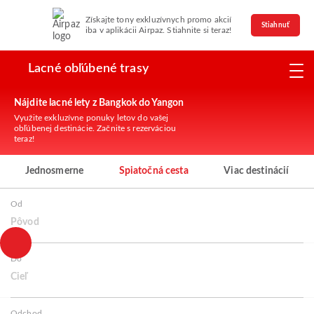
Získajte tony exkluzívnych promo akcií
Stiahnuť
iba v aplikácii Airpaz. Stiahnite si teraz!
Lacné obľúbené trasy
Nájdite lacné lety z Bangkok do Yangon
Využite exkluzívne ponuky letov do vašej
obľúbenej destinácie. Začnite s rezerváciou
teraz!
Jednosmerne
Spiatočná cesta
Viac destinácií
Od
Pôvod
Do
Cieľ
Odchod