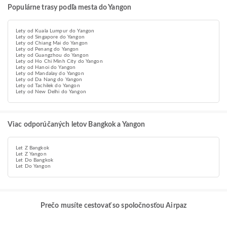
Populárne trasy podľa mesta do Yangon
Lety od Kuala Lumpur do Yangon
Lety od Singapore do Yangon
Lety od Chiang Mai do Yangon
Lety od Penang do Yangon
Lety od Guangzhou do Yangon
Lety od Ho Chi Minh City do Yangon
Lety od Hanoi do Yangon
Lety od Mandalay do Yangon
Lety od Da Nang do Yangon
Lety od Tachilek do Yangon
Lety od New Delhi do Yangon
Viac odporúčaných letov Bangkok a Yangon
Let Z Bangkok
Let Z Yangon
Let Do Bangkok
Let Do Yangon
Prečo musíte cestovať so spoločnosťou Airpaz