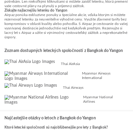
potrebám. Len niekoľkými kliknutiami si môžete zaistiť letenku, ktorá premení
vaše cestovné plány na plynulý a príjemný zážitok.
Získajte najlacnejšiu letenku do Yangon
Airpaz ponúka exkluzívne ponuky a špeciálne akcie, vďaka ktorým si môžete
rezervovať letenku za neuveriteľne výhodné ceny. Využite zľavnené tarify bez
kompromisov v oblasti kvality alebo pohodlia. S Airpaz je cestovanie do vašej
vysnívanej destinácie jednoduchšie než kedykoľvek predtým. Rezervujte si
lacný let s Airpaz a užite si výnimočný cestovateľský zážitok a neprekonateľné
úspory.
Zoznam dostupných leteckých spoločností z Bangkok do Yangon
Thai AirAsia
Myanmar Airways
International
Thai Airways
Myanmar National
Airlines
Najčastejšie otázky o letoch z Bangkok do Yangon
Ktoré letecké spoločnosti sú najobľúbenejšie pre lety z Bangkok?