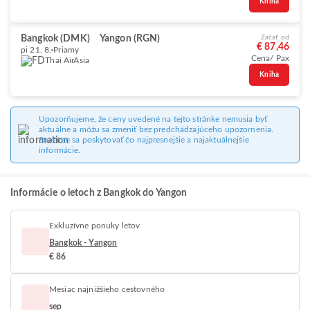
Kniha
Bangkok (DMK)
Yangon (RGN)
Začať od
€ 87,46
pi 21. 8.
Priamy
Cena/ Pax
Thai AirAsia
Kniha
Upozorňujeme, že ceny uvedené na tejto stránke nemusia byť
aktuálne a môžu sa zmeniť bez predchádzajúceho upozornenia.
Snažíme sa poskytovať čo najpresnejšie a najaktuálnejšie
informácie.
Informácie o letoch z Bangkok do Yangon
Exkluzívne ponuky letov
Bangkok - Yangon
€ 86
Mesiac najnižšieho cestovného
sep