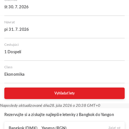
št 30. 7. 2026
Návrat
pi 31. 7. 2026
Cestujúci
1 Dospelí
Class
Ekonomika
Vyhľadať lety
Naposledy aktualizované dňa
28. júla 2026 o 20:38 GMT+0
Rezervujte si a získajte najlepšie letenky z Bangkok do Yangon
Bangkok (DMK)
Yangon (RGN)
Začať od