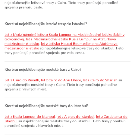
najobľúbenejšie letiskové trasy z Cairo. Tieto trasy ponúkajú pohodlné
spojenia pre vašu cestu.
Ktoré sú nejobľúbenejšie letecké trasy do Istanbul?
let z Medzinárodné letisko Kuala Lumpur na Medzinárodné letisko Sabihy
Gökçenovej
,
let z Medzinárodné letisko Kuala Lumpur na Atatürkovo
medzinárodné letisko
,
let z Letisko Houari Boumediene na Atatürkovo
medzinárodné letisko
sú najobľúbenejšie letiskové trasy do Istanbul. Tieto
trasy ponúkajú pohodlné spojenia pre vašu cestu.
Ktoré sú nejobľúbenejšie mestské trasy z Cairo?
let z Cairo do Riyadh
,
let z Cairo do Abu Dhabi
,
let z Cairo do Sharjah
sú
najobľúbenejšie mestské trasy z Cairo. Tieto trasy ponúkajú pohodlné
spojenia z hlavných miest.
Ktoré sú nejobľúbenejšie mestské trasy do Istanbul?
let z Kuala Lumpur do Istanbul
,
let z Algiers do Istanbul
,
let z Casablanca do
Istanbul
sú najobľúbenejšie mestské trasy do Istanbul. Tieto trasy ponúkajú
pohodlné spojenia z hlavných miest.