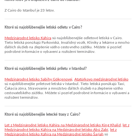
Z Cairo do Istanbul je 23 letov.
Ktoré sú najobľúbenejšie letiská odletu v Cairo?
Medzinárodné letisko Káhira
sú najobľúbenejšie odletové letiská v Cairo.
Tieto letiská ponúkajú Parkoviská, Invalidný vozík, Kliniky a lekárne a mnoho
ďalších služieb na zlepšenie vášho cestovného zážitku. Môžete si pozrieť
podrobné informácie o vybavení a rozložení terminálov.
Ktoré sú najobľúbenejšie letiská príletu v Istanbul?
Medzinárodné letisko Sabihy Gökçenovej
,
Atatürkovo medzinárodné letisko
sú najobľúbenejšie príletové letiská v Istanbul. Tieto letiská ponúkajú Taxi,
Čakacia zóna, Stravovanie a množstvo ďalších služieb na zlepšenie vášho
cestovateľského zážitku. Môžete si pozrieť podrobné informácie o vybavení a
rozložení terminálov.
Ktoré sú najobľúbenejšie letecké trasy z Cairo?
let z Medzinárodné letisko Káhira na Medzinárodné letisko King Khalid
,
let z
Medzinárodné letisko Káhira na Medzinárodné letisko Abú Zabí
,
let z
Medzinárodné letisko Káhira na Medzinárodné letisko Šarjah
sú