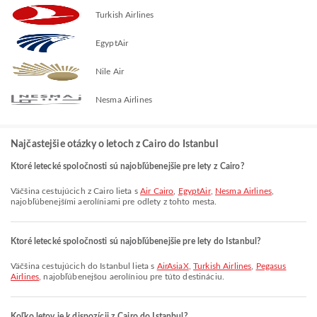
Turkish Airlines
EgyptAir
Nile Air
Nesma Airlines
Najčastejšie otázky o letoch z Cairo do Istanbul
Ktoré letecké spoločnosti sú najobľúbenejšie pre lety z Cairo?
Väčšina cestujúcich z Cairo lieta s
Air Cairo
,
EgyptAir
,
Nesma Airlines
,
najobľúbenejšími aerolíniami pre odlety z tohto mesta.
Ktoré letecké spoločnosti sú najobľúbenejšie pre lety do Istanbul?
Väčšina cestujúcich do Istanbul lieta s
AirAsiaX
,
Turkish Airlines
,
Pegasus
Airlines
, najobľúbenejšou aerolíniou pre túto destináciu.
Koľko letov je k dispozícii z Cairo do Istanbul?