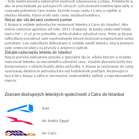
– toto mesto ponúka nekonečné možnosti objavovania a úžasu. Predstavte si,
ako sa prechádzate po pulzujúcich uliciach, ochutnávate miestne špeciality a
nasávate jedinečné čaro mesta. Začnite svoju cestu z Cairo a nájdite si
ideálnu letenku, ktorá urobí vašu cestu nezabudnuteľnou.
Airpaz ako váš skúsený cestovný partner
S Airpaz si môžete jednoducho rezervovať letenky z Cairo do Istanbul. Ako
online cestovná agentúra od roku 2011 chápeme, že každý cestovateľ hľadá
niečo iné – či už je to pohodlie, rýchlosť alebo výhodná cena. Preto je Airpaz
odhodlaný ponúknuť vám najvhodnejšie letové možnosti prispôsobené vašim
potrebám. Len niekoľkými kliknutiami si môžete zaistiť letenku, ktorá premení
vaše cestovné plány na plynulý a príjemný zážitok.
Získajte najlacnejšiu letenku do Istanbul
Airpaz ponúka exkluzívne ponuky a špeciálne akcie, vďaka ktorým si môžete
rezervovať letenku za neuveriteľne výhodné ceny. Využite zľavnené tarify bez
kompromisov v oblasti kvality alebo pohodlia. S Airpaz je cestovanie do vašej
vysnívanej destinácie jednoduchšie než kedykoľvek predtým. Rezervujte si
lacný let s Airpaz a užite si výnimočný cestovateľský zážitok a neprekonateľné
úspory.
Zoznam dostupných leteckých spoločností z Cairo do Istanbul
AJet
Air Arabia Egypt
Air Cairo