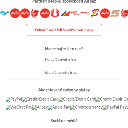
Partneri leteckej spoločnosti Airpaz
Zobraziť všetkých leteckých partnerov
Nenechajte si to ujsť!
Najobľúbenejšie lety
Najobľúbenejšie trasy
Akceptované spôsoby platby
Sociálne médiá