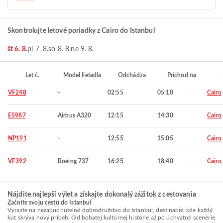
Skontrolujte letové poriadky z Cairo do Istanbul
št 6. 8.
pi 7. 8.
so 8. 8.
ne 9. 8.
Let č.
Model lietadla
Odchádza
Príchod na
VF248
-
02:55
05:10
Cairo
E5987
Airbus A320
12:15
14:30
Cairo
NP191
-
12:55
15:05
Cairo
VF392
Boeing 737
16:25
18:40
Cairo
Nájdite najlepší výlet a získajte dokonalý zážitok z cestovania
Začnite svoju cestu do Istanbul
Vyrazte na nezabudnuteľné dobrodružstvo do Istanbul, destinácie, kde každý
kút skrýva nový príbeh. Od bohatej kultúrnej histórie až po úchvatné scenérie