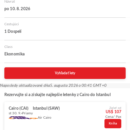
Návrat
po 10. 8. 2026
Cestujúci
1 Dospelí
Class
Ekonomika
Vyhľadať lety
Naposledy aktualizované dňa
5. augusta 2026 o 00:41 GMT+0
Rezervujte si a získajte najlepšie letenky z Cairo do Istanbul
Cairo (CAI)
Istanbul (SAW)
Začať od
US$ 107
st 30. 9.
Priamy
Cena/ Pax
Air Cairo
Kniha