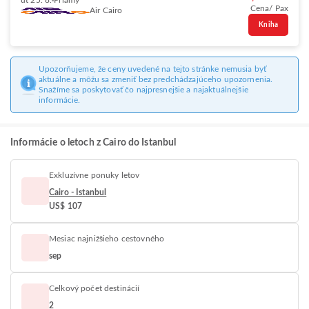
ut 25. 8.
Priamy
Cena/ Pax
Air Cairo
Kniha
Upozorňujeme, že ceny uvedené na tejto stránke nemusia byť
aktuálne a môžu sa zmeniť bez predchádzajúceho upozornenia.
Snažíme sa poskytovať čo najpresnejšie a najaktuálnejšie
informácie.
Informácie o letoch z Cairo do Istanbul
Exkluzívne ponuky letov
Cairo - Istanbul
US$ 107
Mesiac najnižšieho cestovného
sep
Celkový počet destinácií
2