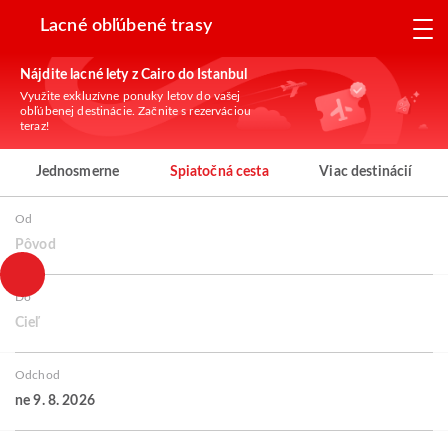
Lacné obľúbené trasy
Nájdite lacné lety z Cairo do Istanbul
Využite exkluzívne ponuky letov do vašej
obľúbenej destinácie. Začnite s rezerváciou
teraz!
Jednosmerne
Spiatočná cesta
Viac destinácií
Od
Pôvod
Do
Cieľ
Odchod
ne 9. 8. 2026