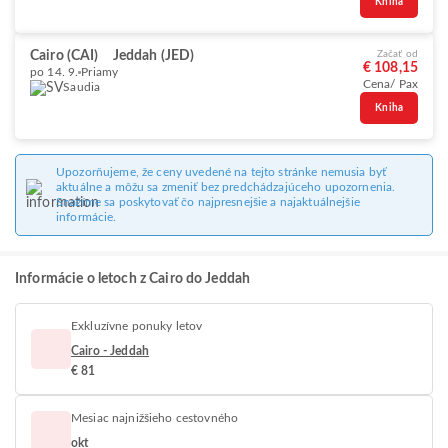
Kniha
Cairo (CAI)
Jeddah (JED)
Začať od
€ 108,15
po 14. 9.
Priamy
Cena/ Pax
Saudia
Kniha
Upozorňujeme, že ceny uvedené na tejto stránke nemusia byť
aktuálne a môžu sa zmeniť bez predchádzajúceho upozornenia.
Snažíme sa poskytovať čo najpresnejšie a najaktuálnejšie
informácie.
Informácie o letoch z Cairo do Jeddah
Exkluzívne ponuky letov
Cairo - Jeddah
€ 81
Mesiac najnižšieho cestovného
okt