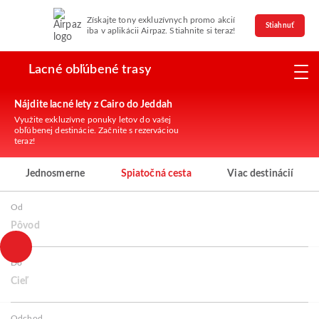
Získajte tony exkluzívnych promo akcií
Stiahnuť
iba v aplikácii Airpaz. Stiahnite si teraz!
Lacné obľúbené trasy
Nájdite lacné lety z Cairo do Jeddah
Využite exkluzívne ponuky letov do vašej
obľúbenej destinácie. Začnite s rezerváciou
teraz!
Jednosmerne
Spiatočná cesta
Viac destinácií
Od
Pôvod
Do
Cieľ
Odchod