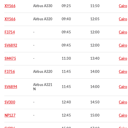
XY566
Airbus A330
09:25
11:50
Cairo
XY566
Airbus A320
09:40
12:05
Cairo
F3754
-
09:45
12:00
Cairo
SV6892
-
09:45
12:00
Cairo
SM475
-
11:30
13:40
Cairo
F3756
Airbus A320
11:45
14:00
Cairo
Airbus A321
SV6894
11:45
14:00
Cairo
N
SV300
-
12:40
14:50
Cairo
NP127
-
12:45
15:00
Cairo