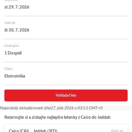
st 29. 7. 2026
Návrat
št 30. 7. 2026
Cestujúci
1 Dospelí
Class
Ekonomika
Vyhľadať lety
Naposledy aktualizované dňa
27. júla 2026 o 03:52 GMT+0
Rezervujte si a získajte najlepšie letenky z Cairo do Jeddah
Cairo (CAI)
Jeddah (JED)
Začať od