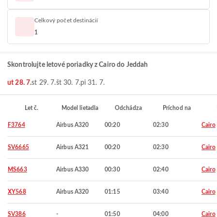
Celkový počet destinácií
1
Skontrolujte letové poriadky z Cairo do Jeddah
ut 28. 7.
st 29. 7.
št 30. 7.
pi 31. 7.
Let č.
Model lietadla
Odchádza
Príchod na
F3764
Airbus A320
00:20
02:30
Cairo
SV6665
Airbus A321
00:20
02:30
Cairo
MS663
Airbus A330
00:30
02:40
Cairo
XY568
Airbus A320
01:15
03:40
Cairo
SV386
-
01:50
04:00
Cairo