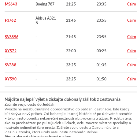
MS643
Boeing 787
21:25
23:35
Cairo
Airbus A321
F3762
21:45
23:55
Cairo
N
SV6896
-
21:45
23:55
Cairo
XY572
-
22:00
00:25
Cairo
SV388
-
23:25
01:35
Cairo
XY590
-
23:25
01:50
Cairo
Nájdite najlepší výlet a získajte dokonalý zážitok z cestovania
Začnite svoju cestu do Jeddah
Vyrazte na nezabudnuteľné dobrodružstvo do Jeddah, destinácie, kde každý
kút skrýva nový príbeh. Od bohatej kultúrnej histórie až po úchvatné scenérie
– toto mesto ponúka nekonečné možnosti objavovania a úžasu. Predstavte si,
ako sa prechádzate po pulzujúcich uliciach, ochutnávate miestne špeciality a
nasávate jedinečné čaro mesta. Začnite svoju cestu z Cairo a nájdite si
ideálnu letenku, ktorá urobí vašu cestu nezabudnuteľnou.
Airpaz ako váš skúsený cestovný partner