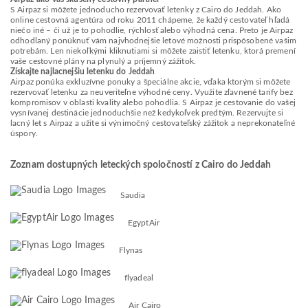
S Airpaz si môžete jednoducho rezervovať letenky z Cairo do Jeddah. Ako
online cestovná agentúra od roku 2011 chápeme, že každý cestovateľ hľadá
niečo iné – či už je to pohodlie, rýchlosť alebo výhodná cena. Preto je Airpaz
odhodlaný ponúknuť vám najvhodnejšie letové možnosti prispôsobené vašim
potrebám. Len niekoľkými kliknutiami si môžete zaistiť letenku, ktorá premení
vaše cestovné plány na plynulý a príjemný zážitok.
Získajte najlacnejšiu letenku do Jeddah
Airpaz ponúka exkluzívne ponuky a špeciálne akcie, vďaka ktorým si môžete
rezervovať letenku za neuveriteľne výhodné ceny. Využite zľavnené tarify bez
kompromisov v oblasti kvality alebo pohodlia. S Airpaz je cestovanie do vašej
vysnívanej destinácie jednoduchšie než kedykoľvek predtým. Rezervujte si
lacný let s Airpaz a užite si výnimočný cestovateľský zážitok a neprekonateľné
úspory.
Zoznam dostupných leteckých spoločností z Cairo do Jeddah
Saudia
EgyptAir
Flynas
flyadeal
Air Cairo