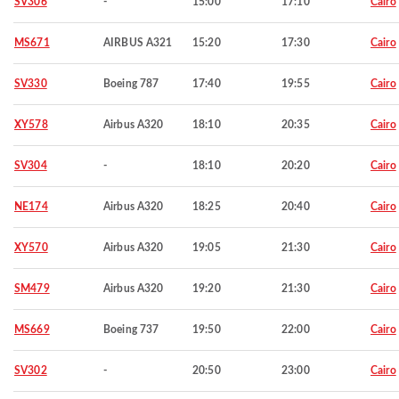
SV306
-
15:00
17:10
Cairo
MS671
AIRBUS A321
15:20
17:30
Cairo
SV330
Boeing 787
17:40
19:55
Cairo
XY578
Airbus A320
18:10
20:35
Cairo
SV304
-
18:10
20:20
Cairo
NE174
Airbus A320
18:25
20:40
Cairo
XY570
Airbus A320
19:05
21:30
Cairo
SM479
Airbus A320
19:20
21:30
Cairo
MS669
Boeing 737
19:50
22:00
Cairo
SV302
-
20:50
23:00
Cairo