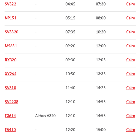
SV322
-
04:45
07:30
Cairo
NP151
-
05:15
08:00
Cairo
SV3320
-
07:35
10:20
Cairo
MS651
-
09:20
12:00
Cairo
RX320
-
09:30
12:05
Cairo
XY264
-
10:50
13:35
Cairo
SV310
-
11:40
14:25
Cairo
SV4938
-
12:10
14:55
Cairo
F3614
Airbus A320
12:10
14:55
Cairo
E5410
-
12:20
15:00
Cairo