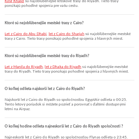
King Khalid
sú najobľúbenejšie letiskové trasy do Riyadh. Tieto trasy
ponúkajú pohodlné spojenia pre vašu cestu.
Ktoré sú nejobľúbenejšie mestské trasy z Cairo?
let z Cairo do Abu Dhabi
,
let z Cairo do Sharjah
sú najobľúbenejšie mestské
trasy z Cairo. Tieto trasy ponúkajú pohodlné spojenia z hlavných miest.
Ktoré sú nejobľúbenejšie mestské trasy do Riyadh?
let z Manila do Riyadh
,
let z Dhaka do Riyadh
sú najobľúbenejšie mestské
trasy do Riyadh. Tieto trasy ponúkajú pohodlné spojenia z hlavných miest.
O koľkej odlieta najskorší let z Cairo do Riyadh?
Najskorší let z Cairo do Riyadh so spoločnosťou EgyptAir odlieta o 00:25.
Tento letový poriadok si môžete pozrieť a porovnať s ďalšími dostupnými
letmi na Airpaz.
O koľkej hodine odlieta najneskorší let z Cairo do Riyadh spoločnosti ?
Najneskorší let z Cairo do Riyadh so spoločnosťou Flynas odlieta o 23:45.