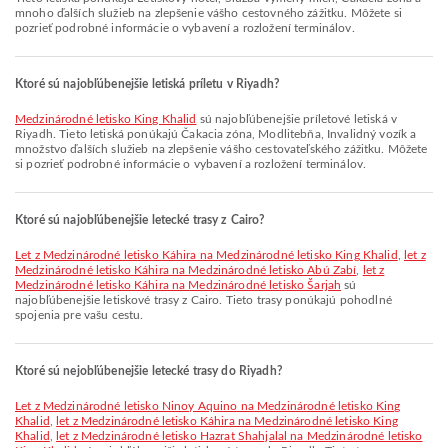
mnoho ďalších služieb na zlepšenie vášho cestovného zážitku. Môžete si
pozrieť podrobné informácie o vybavení a rozložení terminálov.
Ktoré sú najobľúbenejšie letiská príletu v Riyadh?
Medzinárodné letisko King Khalid
sú najobľúbenejšie príletové letiská v
Riyadh. Tieto letiská ponúkajú Čakacia zóna, Modlitebňa, Invalidný vozík a
množstvo ďalších služieb na zlepšenie vášho cestovateľského zážitku. Môžete
si pozrieť podrobné informácie o vybavení a rozložení terminálov.
Ktoré sú najobľúbenejšie letecké trasy z Cairo?
let z Medzinárodné letisko Káhira na Medzinárodné letisko King Khalid
,
let z
Medzinárodné letisko Káhira na Medzinárodné letisko Abú Zabí
,
let z
Medzinárodné letisko Káhira na Medzinárodné letisko Šarjah
sú
najobľúbenejšie letiskové trasy z Cairo. Tieto trasy ponúkajú pohodlné
spojenia pre vašu cestu.
Ktoré sú nejobľúbenejšie letecké trasy do Riyadh?
let z Medzinárodné letisko Ninoy Aquino na Medzinárodné letisko King
Khalid
,
let z Medzinárodné letisko Káhira na Medzinárodné letisko King
Khalid
,
let z Medzinárodné letisko Hazrat Shahjalal na Medzinárodné letisko