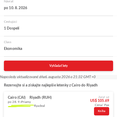
Návrat
po 10. 8. 2026
Cestujúci
1 Dospelí
Class
Ekonomika
Vyhľadať lety
Naposledy aktualizované dňa
6. augusta 2026 o 21:32 GMT+0
Rezervujte si a získajte najlepšie letenky z Cairo do Riyadh
Cairo (CAI)
Riyadh (RUH)
Začať od
US$ 105.69
po 28. 9.
Priamy
Cena/ Pax
flyadeal
Kniha