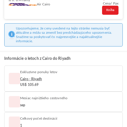
št 6. 8.
Priamy
Cena/ Pax
Air Cairo
Kniha
Upozorňujeme, že ceny uvedené na tejto stránke nemusia byť
aktuálne a môžu sa zmeniť bez predchádzajúceho upozornenia.
Snažíme sa poskytovať čo najpresnejšie a najaktuálnejšie
informácie.
Informácie o letoch z Cairo do Riyadh
Exkluzívne ponuky letov
Cairo - Riyadh
US$ 105.69
Mesiac najnižšieho cestovného
sep
Celkový počet destinácií
1