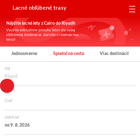
Lacné obľúbené trasy
Nájdite lacné lety z Cairo do Riyadh
Využite exkluzívne ponuky letov do vašej
obľúbenej destinácie. Začnite s rezerváciou
teraz!
Jednosmerne
Spiatočná cesta
Viac destinácií
Od
Pôvod
Do
Cieľ
Odchod
ne 9. 8. 2026