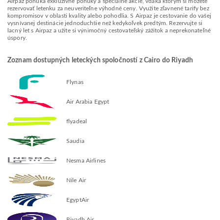
Airpaz ponúka exkluzívne ponuky a špeciálne akcie, vďaka ktorým si môžete
rezervovať letenku za neuveriteľne výhodné ceny. Využite zľavnené tarify bez
kompromisov v oblasti kvality alebo pohodlia. S Airpaz je cestovanie do vašej
vysnívanej destinácie jednoduchšie než kedykoľvek predtým. Rezervujte si
lacný let s Airpaz a užite si výnimočný cestovateľský zážitok a neprekonateľné
úspory.
Zoznam dostupných leteckých spoločností z Cairo do Riyadh
Flynas
Air Arabia Egypt
flyadeal
Saudia
Nesma Airlines
Nile Air
EgyptAir
Riyadh Air