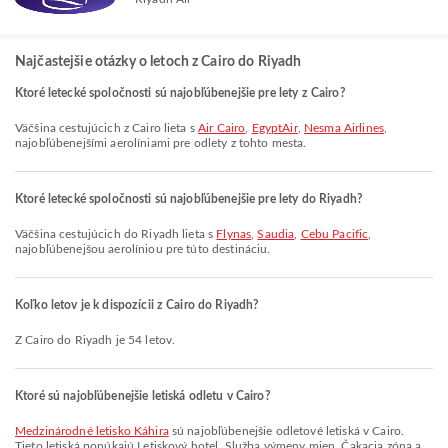
Najčastejšie otázky o letoch z Cairo do Riyadh
Ktoré letecké spoločnosti sú najobľúbenejšie pre lety z Cairo?
Väčšina cestujúcich z Cairo lieta s
Air Cairo
,
EgyptAir
,
Nesma Airlines
,
najobľúbenejšími aerolíniami pre odlety z tohto mesta.
Ktoré letecké spoločnosti sú najobľúbenejšie pre lety do Riyadh?
Väčšina cestujúcich do Riyadh lieta s
Flynas
,
Saudia
,
Cebu Pacific
,
najobľúbenejšou aerolíniou pre túto destináciu.
Koľko letov je k dispozícii z Cairo do Riyadh?
Z Cairo do Riyadh je 54 letov.
Ktoré sú najobľúbenejšie letiská odletu v Cairo?
Medzinárodné letisko Káhira
sú najobľúbenejšie odletové letiská v Cairo.
Tieto letiská ponúkajú Letiskový hotel, Služba výmeny mien, Čakacia zóna a