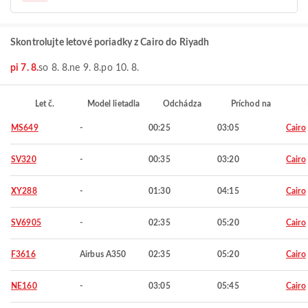
Skontrolujte letové poriadky z Cairo do Riyadh
pi 7. 8.
so 8. 8.
ne 9. 8.
po 10. 8.
Let č.
Model lietadla
Odchádza
Príchod na
MS649
-
00:25
03:05
Cairo
SV320
-
00:35
03:20
Cairo
XY288
-
01:30
04:15
Cairo
SV6905
-
02:35
05:20
Cairo
F3616
Airbus A350
02:35
05:20
Cairo
NE160
-
03:05
05:45
Cairo