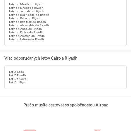
Lety od Manila do Riyadh
Lety od Dhaka do Riyadh
Lety od Jeddah do Riyadh
Lety od Kozhikode do Riyadh
Lety od Baku do Riyadh
Lety od Bangkok do Riyadh
Lety od Alexandria do Riyadh
Lety od Abha do Riyadh
Lety od Dubai do Riyadh
Lety od Amman do Riyadh
Lety od Lahore do Riyadh
Viac odporúčaných letov Cairo a Riyadh
Let Z Cairo
Let Z Riyadh
Let Do Cairo
Let Do Riyadh
Prečo musíte cestovať so spoločnosťou Airpaz