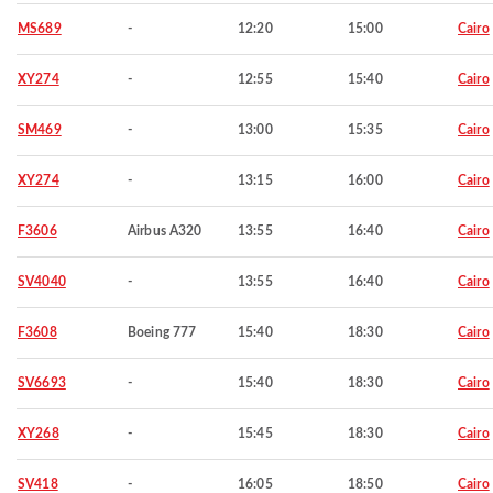
MS689
-
12:20
15:00
Cairo
XY274
-
12:55
15:40
Cairo
SM469
-
13:00
15:35
Cairo
XY274
-
13:15
16:00
Cairo
F3606
Airbus A320
13:55
16:40
Cairo
SV4040
-
13:55
16:40
Cairo
F3608
Boeing 777
15:40
18:30
Cairo
SV6693
-
15:40
18:30
Cairo
XY268
-
15:45
18:30
Cairo
SV418
-
16:05
18:50
Cairo