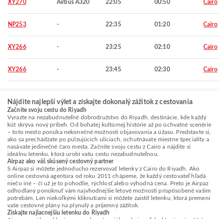
XY270
Airbus A320
22:05
00:50
Cairo
NP253
-
22:35
01:20
Cairo
XY266
-
23:25
02:10
Cairo
XY266
-
23:45
02:30
Cairo
Nájdite najlepší výlet a získajte dokonalý zážitok z cestovania
Začnite svoju cestu do Riyadh
Vyrazte na nezabudnuteľné dobrodružstvo do Riyadh, destinácie, kde každý
kút skrýva nový príbeh. Od bohatej kultúrnej histórie až po úchvatné scenérie
– toto mesto ponúka nekonečné možnosti objavovania a úžasu. Predstavte si,
ako sa prechádzate po pulzujúcich uliciach, ochutnávate miestne špeciality a
nasávate jedinečné čaro mesta. Začnite svoju cestu z Cairo a nájdite si
ideálnu letenku, ktorá urobí vašu cestu nezabudnuteľnou.
Airpaz ako váš skúsený cestovný partner
S Airpaz si môžete jednoducho rezervovať letenky z Cairo do Riyadh. Ako
online cestovná agentúra od roku 2011 chápeme, že každý cestovateľ hľadá
niečo iné – či už je to pohodlie, rýchlosť alebo výhodná cena. Preto je Airpaz
odhodlaný ponúknuť vám najvhodnejšie letové možnosti prispôsobené vašim
potrebám. Len niekoľkými kliknutiami si môžete zaistiť letenku, ktorá premení
vaše cestovné plány na plynulý a príjemný zážitok.
Získajte najlacnejšiu letenku do Riyadh