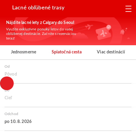
Lacné obľúbené trasy
Nájdite lacné lety z Calgary do Seoul
Využite exkluzívne ponuky letov do vašej
obľúbenej destinácie. Začnite s rezerváciou
teraz!
Jednosmerne
Spiatočná cesta
Viac destinácií
Od
Pôvod
Do
Cieľ
Odchod
po 10. 8. 2026