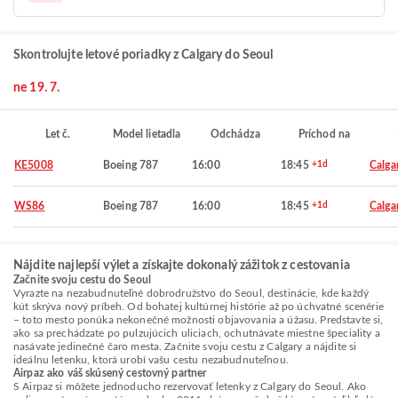
Skontrolujte letové poriadky z Calgary do Seoul
ne 19. 7.
Let č.
Model lietadla
Odchádza
Príchod na
KE5008
Boeing 787
16:00
18:45
+1d
Calga
WS86
Boeing 787
16:00
18:45
+1d
Calga
Nájdite najlepší výlet a získajte dokonalý zážitok z cestovania
Začnite svoju cestu do Seoul
Vyrazte na nezabudnuteľné dobrodružstvo do Seoul, destinácie, kde každý
kút skrýva nový príbeh. Od bohatej kultúrnej histórie až po úchvatné scenérie
– toto mesto ponúka nekonečné možnosti objavovania a úžasu. Predstavte si,
ako sa prechádzate po pulzujúcich uliciach, ochutnávate miestne špeciality a
nasávate jedinečné čaro mesta. Začnite svoju cestu z Calgary a nájdite si
ideálnu letenku, ktorá urobí vašu cestu nezabudnuteľnou.
Airpaz ako váš skúsený cestovný partner
S Airpaz si môžete jednoducho rezervovať letenky z Calgary do Seoul. Ako