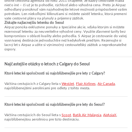
online cestovná agentúra od roku 2011 chápeme, že každý cestovateľ hľadá
niečo iné – či už je to pohodlie, rýchlosť alebo výhodná cena. Preto je Airpaz
odhodlaný ponúknuť vám najvhodnejšie letové možnosti prispôsobené vašim
potrebám. Len niekoľkými kliknutiami si môžete zaistiť letenku, ktorá premení
vaše cestovné plány na plynulý a príjemný zážitok.
Získajte najlacnejšiu letenku do Seoul
Airpaz ponúka exkluzívne ponuky a špeciálne akcie, vďaka ktorým si môžete
rezervovať letenku za neuveriteľne výhodné ceny. Využite zľavnené tarify bez
kompromisov v oblasti kvality alebo pohodlia. S Airpaz je cestovanie do vašej
vysnívanej destinácie jednoduchšie než kedykoľvek predtým. Rezervujte si
lacný let s Airpaz a užite si výnimočný cestovateľský zážitok a neprekonateľné
úspory.
Najčastejšie otázky o letoch z Calgary do Seoul
Ktoré letecké spoločnosti sú najobľúbenejšie pre lety z Calgary?
Väčšina cestujúcich z Calgary lieta s
WestJet
,
Flair Airlines
,
Air Canada
,
najobľúbenejšími aerolíniami pre odlety z tohto mesta.
Ktoré letecké spoločnosti sú najobľúbenejšie pre lety do Seoul?
Väčšina cestujúcich do Seoul lieta s
Scoot
,
Batik Air Malaysia
,
AirAsiaX
,
najobľúbenejšou aerolíniou pre túto destináciu.