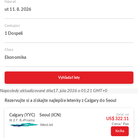
Návrat
ut 11. 8. 2026
Cestujúci
1 Dospelí
Class
Ekonomika
Vyhľadať lety
Naposledy aktualizované dňa
17. júla 2026 o 01:21 GMT+0
Rezervujte si a získajte najlepšie letenky z Calgary do Seoul
Calgary (YYC)
Seoul (ICN)
Začať od
US$ 322.11
št 27. 8.
Priamy
Cena/ Pax
WestJet
Kniha