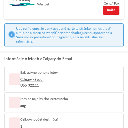
pi 7. 8.
Priamy
Cena/ Pax
WestJet
Kniha
Upozorňujeme, že ceny uvedené na tejto stránke nemusia byť
aktuálne a môžu sa zmeniť bez predchádzajúceho upozornenia.
Snažíme sa poskytovať čo najpresnejšie a najaktuálnejšie
informácie.
Informácie o letoch z Calgary do Seoul
Exkluzívne ponuky letov
Calgary - Seoul
US$ 322.11
Mesiac najnižšieho cestovného
aug
Celkový počet destinácií
1