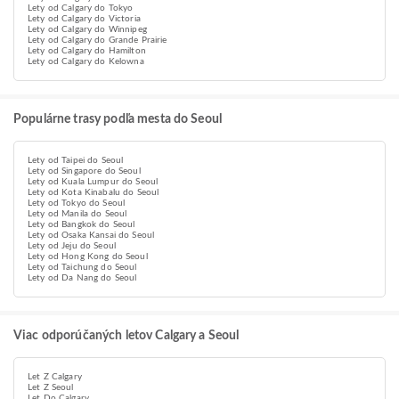
Lety od Calgary do Tokyo
Lety od Calgary do Victoria
Lety od Calgary do Winnipeg
Lety od Calgary do Grande Prairie
Lety od Calgary do Hamilton
Lety od Calgary do Kelowna
Populárne trasy podľa mesta do Seoul
Lety od Taipei do Seoul
Lety od Singapore do Seoul
Lety od Kuala Lumpur do Seoul
Lety od Kota Kinabalu do Seoul
Lety od Tokyo do Seoul
Lety od Manila do Seoul
Lety od Bangkok do Seoul
Lety od Osaka Kansai do Seoul
Lety od Jeju do Seoul
Lety od Hong Kong do Seoul
Lety od Taichung do Seoul
Lety od Da Nang do Seoul
Viac odporúčaných letov Calgary a Seoul
Let Z Calgary
Let Z Seoul
Let Do Calgary