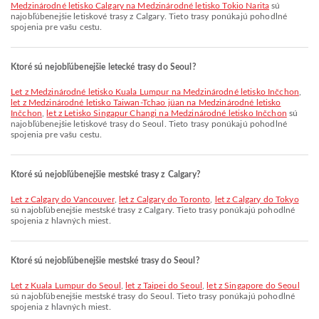
Medzinárodné letisko Calgary na Medzinárodné letisko Tokio Narita
sú
najobľúbenejšie letiskové trasy z Calgary. Tieto trasy ponúkajú pohodlné
spojenia pre vašu cestu.
Ktoré sú nejobľúbenejšie letecké trasy do Seoul?
let z Medzinárodné letisko Kuala Lumpur na Medzinárodné letisko Inčchon
,
let z Medzinárodné letisko Taiwan-Tchao jüan na Medzinárodné letisko
Inčchon
,
let z Letisko Singapur Changi na Medzinárodné letisko Inčchon
sú
najobľúbenejšie letiskové trasy do Seoul. Tieto trasy ponúkajú pohodlné
spojenia pre vašu cestu.
Ktoré sú nejobľúbenejšie mestské trasy z Calgary?
let z Calgary do Vancouver
,
let z Calgary do Toronto
,
let z Calgary do Tokyo
sú najobľúbenejšie mestské trasy z Calgary. Tieto trasy ponúkajú pohodlné
spojenia z hlavných miest.
Ktoré sú nejobľúbenejšie mestské trasy do Seoul?
let z Kuala Lumpur do Seoul
,
let z Taipei do Seoul
,
let z Singapore do Seoul
sú najobľúbenejšie mestské trasy do Seoul. Tieto trasy ponúkajú pohodlné
spojenia z hlavných miest.