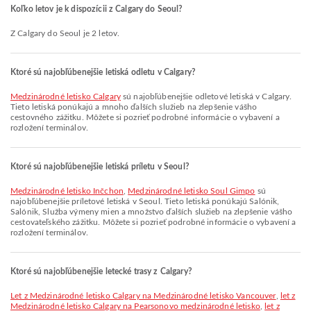
Koľko letov je k dispozícii z Calgary do Seoul?
Z Calgary do Seoul je 2 letov.
Ktoré sú najobľúbenejšie letiská odletu v Calgary?
Medzinárodné letisko Calgary
sú najobľúbenejšie odletové letiská v Calgary.
Tieto letiská ponúkajú a mnoho ďalších služieb na zlepšenie vášho
cestovného zážitku. Môžete si pozrieť podrobné informácie o vybavení a
rozložení terminálov.
Ktoré sú najobľúbenejšie letiská príletu v Seoul?
Medzinárodné letisko Inčchon
,
Medzinárodné letisko Soul Gimpo
sú
najobľúbenejšie príletové letiská v Seoul. Tieto letiská ponúkajú Salónik,
Salónik, Služba výmeny mien a množstvo ďalších služieb na zlepšenie vášho
cestovateľského zážitku. Môžete si pozrieť podrobné informácie o vybavení a
rozložení terminálov.
Ktoré sú najobľúbenejšie letecké trasy z Calgary?
let z Medzinárodné letisko Calgary na Medzinárodné letisko Vancouver
,
let z
Medzinárodné letisko Calgary na Pearsonovo medzinárodné letisko
,
let z