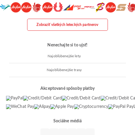
Zobraziť všetkých leteckých partnerov
Nenechajte si to ujsť!
Najobľúbenejšie lety
Najobľúbenejšie trasy
Akceptované spôsoby platby
Sociálne médiá