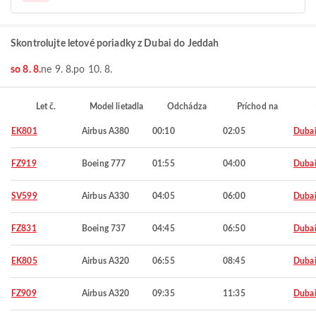
Skontrolujte letové poriadky z Dubai do Jeddah
so 8. 8.
ne 9. 8.
po 10. 8.
Let č.
Model lietadla
Odchádza
Príchod na
EK801
Airbus A380
00:10
02:05
Duba
FZ919
Boeing 777
01:55
04:00
Duba
SV599
Airbus A330
04:05
06:00
Duba
FZ831
Boeing 737
04:45
06:50
Duba
EK805
Airbus A320
06:55
08:45
Duba
FZ909
Airbus A320
09:35
11:35
Duba