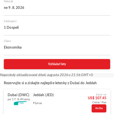
Návrat
ne 9. 8. 2026
Cestujúci
1 Dospelí
Class
Ekonomika
Vyhľadať lety
Naposledy aktualizované dňa
6. augusta 2026 o 21:56 GMT+0
Rezervujte si a získajte najlepšie letenky z Dubai do Jeddah
Dubai (DWC)
Jeddah (JED)
Začať od
US$ 107.45
po 17. 8.
Priamy
Cena/ Pax
Flynas
Kniha