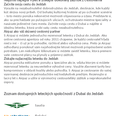
Nájdite najlepší výlet a získajte dokonalý zážitok z cestovania
Začnite svoju cestu do Jeddah
Vyrazte na nezabudnuteľné dobrodružstvo do Jeddah, destinácie, kde každý
kút skrýva nový príbeh. Od bohatej kultúrnej histórie až po úchvatné scenérie
– toto mesto ponúka nekonečné možnosti objavovania a úžasu. Predstavte si,
ako sa prechádzate po pulzujúcich uliciach, ochutnávate miestne špeciality a
nasávate jedinečné čaro mesta. Začnite svoju cestu z Dubai a nájdite si
ideálnu letenku, ktorá urobí vašu cestu nezabudnuteľnou.
Airpaz ako váš skúsený cestovný partner
S Airpaz si môžete jednoducho rezervovať letenky z Dubai do Jeddah. Ako
online cestovná agentúra od roku 2011 chápeme, že každý cestovateľ hľadá
niečo iné – či už je to pohodlie, rýchlosť alebo výhodná cena. Preto je Airpaz
odhodlaný ponúknuť vám najvhodnejšie letové možnosti prispôsobené vašim
potrebám. Len niekoľkými kliknutiami si môžete zaistiť letenku, ktorá premení
vaše cestovné plány na plynulý a príjemný zážitok.
Získajte najlacnejšiu letenku do Jeddah
Airpaz ponúka exkluzívne ponuky a špeciálne akcie, vďaka ktorým si môžete
rezervovať letenku za neuveriteľne výhodné ceny. Využite zľavnené tarify bez
kompromisov v oblasti kvality alebo pohodlia. S Airpaz je cestovanie do vašej
vysnívanej destinácie jednoduchšie než kedykoľvek predtým. Rezervujte si
lacný let s Airpaz a užite si výnimočný cestovateľský zážitok a neprekonateľné
úspory.
Zoznam dostupných leteckých spoločností z Dubai do Jeddah
Saudia
flydubai