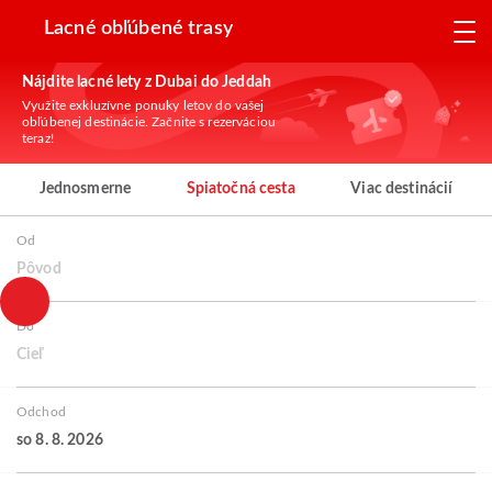
Lacné obľúbené trasy
Nájdite lacné lety z Dubai do Jeddah
Využite exkluzívne ponuky letov do vašej
obľúbenej destinácie. Začnite s rezerváciou
teraz!
Jednosmerne
Spiatočná cesta
Viac destinácií
Od
Pôvod
Do
Cieľ
Odchod
so 8. 8. 2026