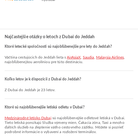
Najčastejšie otázky o letoch z Dubai do Jeddah
Ktoré letecké spoločnosti sú najobľúbenejšie pre lety do Jeddah?
Väčšina cestujúcich do Jeddah lieta s
AirAsiaX
,
Saudia
,
Malaysia Airlines
,
najobľúbenejšou aerolíniou pre túto destináciu.
Koľko letov je k dispozícii z Dubai do Jeddah?
Z Dubai do Jeddah je 23 letov.
Ktoré sú najobľúbenejšie letiská odletu v Dubai?
Medzinárodné letisko Dubaj
sú najobľúbenejšie odletové letiská v Dubai.
Tieto letiská ponúkajú Služba výmeny mien, Čakacia zóna, Taxi a mnoho
ďalších služieb na zlepšenie vášho cestovného zážitku. Môžete si pozrieť
podrobné informácie o vybavení a rozložení terminálov.