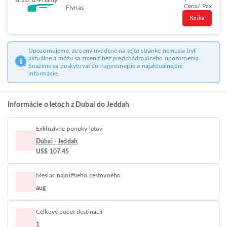
št 20. 8.
Priamy
Cena/ Pax
Flynas
Kniha
Upozorňujeme, že ceny uvedené na tejto stránke nemusia byť
aktuálne a môžu sa zmeniť bez predchádzajúceho upozornenia.
Snažíme sa poskytovať čo najpresnejšie a najaktuálnejšie
informácie.
Informácie o letoch z Dubai do Jeddah
Exkluzívne ponuky letov
Dubai - Jeddah
US$ 107.45
Mesiac najnižšieho cestovného
aug
Celkový počet destinácií
1