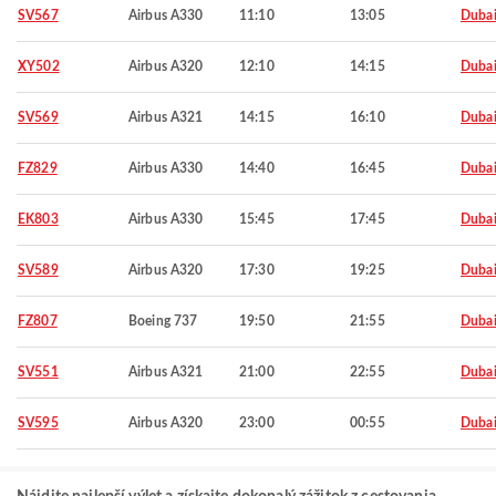
SV567
Airbus A330
11:10
13:05
Duba
XY502
Airbus A320
12:10
14:15
Duba
SV569
Airbus A321
14:15
16:10
Duba
FZ829
Airbus A330
14:40
16:45
Duba
EK803
Airbus A330
15:45
17:45
Duba
SV589
Airbus A320
17:30
19:25
Duba
FZ807
Boeing 737
19:50
21:55
Duba
SV551
Airbus A321
21:00
22:55
Duba
SV595
Airbus A320
23:00
00:55
Duba