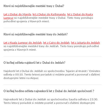
Ktoré sú nejobľúbenejšie mestské trasy z Dubai?
let z Dubai do Manila
,
let z Dubai do Kathmandu
,
let z Dubai do Kuala
Lumpur
sú najobľúbenejšie mestské trasy z Dubai. Tieto trasy ponúkajú
pohodlné spojenia z hlavných miest.
Ktoré sú nejobľúbenejšie mestské trasy do Jeddah?
let z Kuala Lumpur do Jeddah
,
let z Cairo do Jeddah
,
let z Jakarta do Jeddah
sú najobľúbenejšie mestské trasy do Jeddah. Tieto trasy ponúkajú pohodlné
spojenia z hlavných miest.
O koľkej odlieta najskorší let z Dubai do Jeddah?
Najskorší let z Dubai do Jeddah so spoločnosťou Tajarán al-Imárát / Emirates
odlieta o 00:10. Tento letový poriadok si môžete pozrieť a porovnať s ďalšími
dostupnými letmi na Airpaz.
O koľkej hodine odlieta najneskorší let z Dubai do Jeddah spoločnosti ?
Najneskorší let z Dubai do Jeddah so spoločnosťou Saudia odlieta o 23:30.
Tento letový poriadok si môžete pozrieť a porovnať s ďalšími dostupnými