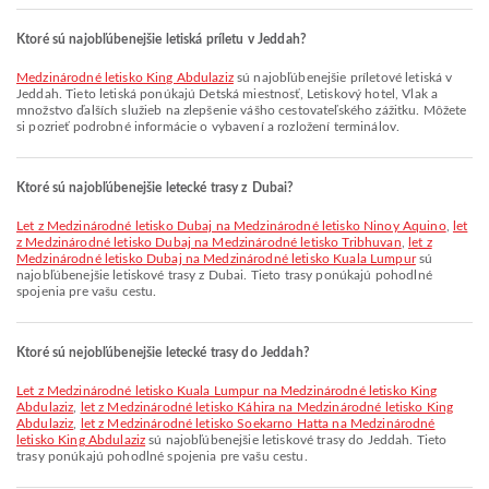
Ktoré sú najobľúbenejšie letiská príletu v Jeddah?
Medzinárodné letisko King Abdulaziz
sú najobľúbenejšie príletové letiská v
Jeddah. Tieto letiská ponúkajú Detská miestnosť, Letiskový hotel, Vlak a
množstvo ďalších služieb na zlepšenie vášho cestovateľského zážitku. Môžete
si pozrieť podrobné informácie o vybavení a rozložení terminálov.
Ktoré sú najobľúbenejšie letecké trasy z Dubai?
let z Medzinárodné letisko Dubaj na Medzinárodné letisko Ninoy Aquino
,
let
z Medzinárodné letisko Dubaj na Medzinárodné letisko Tribhuvan
,
let z
Medzinárodné letisko Dubaj na Medzinárodné letisko Kuala Lumpur
sú
najobľúbenejšie letiskové trasy z Dubai. Tieto trasy ponúkajú pohodlné
spojenia pre vašu cestu.
Ktoré sú nejobľúbenejšie letecké trasy do Jeddah?
let z Medzinárodné letisko Kuala Lumpur na Medzinárodné letisko King
Abdulaziz
,
let z Medzinárodné letisko Káhira na Medzinárodné letisko King
Abdulaziz
,
let z Medzinárodné letisko Soekarno Hatta na Medzinárodné
letisko King Abdulaziz
sú najobľúbenejšie letiskové trasy do Jeddah. Tieto
trasy ponúkajú pohodlné spojenia pre vašu cestu.