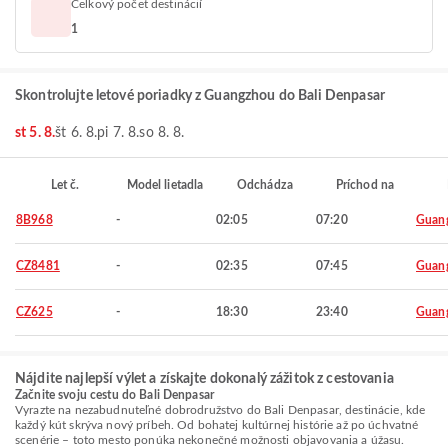
Celkový počet destinácií
1
Skontrolujte letové poriadky z Guangzhou do Bali Denpasar
st 5. 8.
št 6. 8.
pi 7. 8.
so 8. 8.
Let č.
Model lietadla
Odchádza
Príchod na
8B968
-
02:05
07:20
Guan
CZ8481
-
02:35
07:45
Guan
CZ625
-
18:30
23:40
Guan
Nájdite najlepší výlet a získajte dokonalý zážitok z cestovania
Začnite svoju cestu do Bali Denpasar
Vyrazte na nezabudnuteľné dobrodružstvo do Bali Denpasar, destinácie, kde
každý kút skrýva nový príbeh. Od bohatej kultúrnej histórie až po úchvatné
scenérie – toto mesto ponúka nekonečné možnosti objavovania a úžasu.