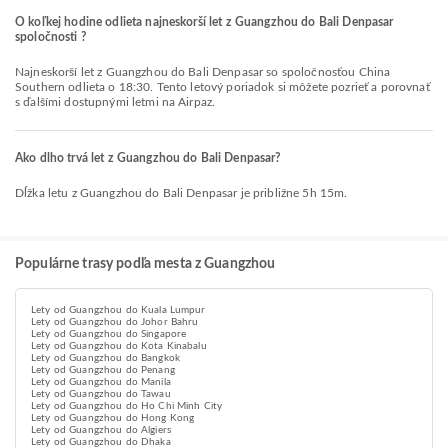
O koľkej hodine odlieta najneskorší let z Guangzhou do Bali Denpasar
spoločnosti ?
Najneskorší let z Guangzhou do Bali Denpasar so spoločnosťou China
Southern odlieta o 18:30. Tento letový poriadok si môžete pozrieť a porovnať
s ďalšími dostupnými letmi na Airpaz.
Ako dlho trvá let z Guangzhou do Bali Denpasar?
Dĺžka letu z Guangzhou do Bali Denpasar je približne 5h 15m.
Populárne trasy podľa mesta z Guangzhou
Lety od Guangzhou do Kuala Lumpur
Lety od Guangzhou do Johor Bahru
Lety od Guangzhou do Singapore
Lety od Guangzhou do Kota Kinabalu
Lety od Guangzhou do Bangkok
Lety od Guangzhou do Penang
Lety od Guangzhou do Manila
Lety od Guangzhou do Tawau
Lety od Guangzhou do Ho Chi Minh City
Lety od Guangzhou do Hong Kong
Lety od Guangzhou do Algiers
Lety od Guangzhou do Dhaka