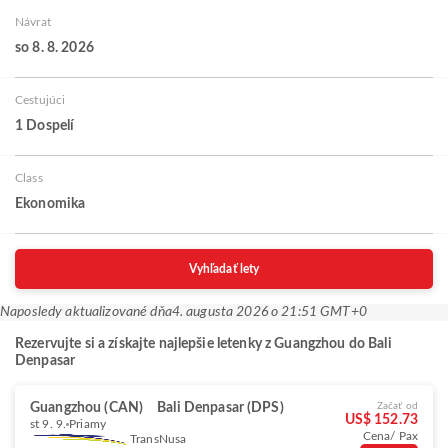
Návrat
so 8. 8. 2026
Cestujúci
1 Dospelí
Class
Ekonomika
Vyhľadať lety
Naposledy aktualizované dňa
4. augusta 2026 o 21:51 GMT+0
Rezervujte si a získajte najlepšie letenky z Guangzhou do Bali
Denpasar
Guangzhou (CAN)
Bali Denpasar (DPS)
Začať od
US$ 152.73
st 9. 9.
Priamy
Cena/ Pax
TransNusa