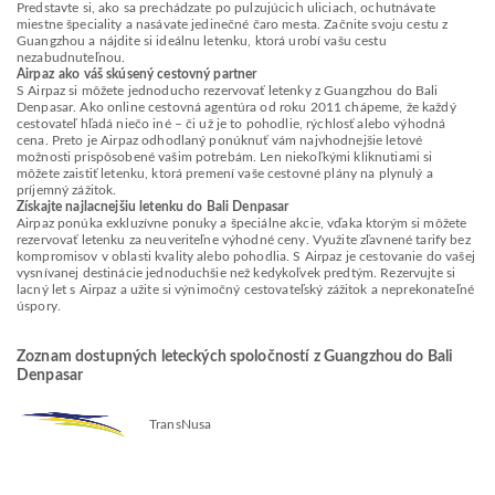
Predstavte si, ako sa prechádzate po pulzujúcich uliciach, ochutnávate
miestne špeciality a nasávate jedinečné čaro mesta. Začnite svoju cestu z
Guangzhou a nájdite si ideálnu letenku, ktorá urobí vašu cestu
nezabudnuteľnou.
Airpaz ako váš skúsený cestovný partner
S Airpaz si môžete jednoducho rezervovať letenky z Guangzhou do Bali
Denpasar. Ako online cestovná agentúra od roku 2011 chápeme, že každý
cestovateľ hľadá niečo iné – či už je to pohodlie, rýchlosť alebo výhodná
cena. Preto je Airpaz odhodlaný ponúknuť vám najvhodnejšie letové
možnosti prispôsobené vašim potrebám. Len niekoľkými kliknutiami si
môžete zaistiť letenku, ktorá premení vaše cestovné plány na plynulý a
príjemný zážitok.
Získajte najlacnejšiu letenku do Bali Denpasar
Airpaz ponúka exkluzívne ponuky a špeciálne akcie, vďaka ktorým si môžete
rezervovať letenku za neuveriteľne výhodné ceny. Využite zľavnené tarify bez
kompromisov v oblasti kvality alebo pohodlia. S Airpaz je cestovanie do vašej
vysnívanej destinácie jednoduchšie než kedykoľvek predtým. Rezervujte si
lacný let s Airpaz a užite si výnimočný cestovateľský zážitok a neprekonateľné
úspory.
Zoznam dostupných leteckých spoločností z Guangzhou do Bali
Denpasar
TransNusa