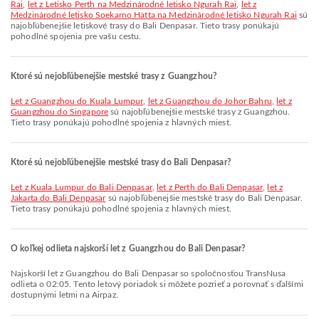
Rai
,
let z Letisko Perth na Medzinárodné letisko Ngurah Rai
,
let z
Medzinárodné letisko Soekarno Hatta na Medzinárodné letisko Ngurah Rai
sú
najobľúbenejšie letiskové trasy do Bali Denpasar. Tieto trasy ponúkajú
pohodlné spojenia pre vašu cestu.
Ktoré sú nejobľúbenejšie mestské trasy z Guangzhou?
let z Guangzhou do Kuala Lumpur
,
let z Guangzhou do Johor Bahru
,
let z
Guangzhou do Singapore
sú najobľúbenejšie mestské trasy z Guangzhou.
Tieto trasy ponúkajú pohodlné spojenia z hlavných miest.
Ktoré sú nejobľúbenejšie mestské trasy do Bali Denpasar?
let z Kuala Lumpur do Bali Denpasar
,
let z Perth do Bali Denpasar
,
let z
Jakarta do Bali Denpasar
sú najobľúbenejšie mestské trasy do Bali Denpasar.
Tieto trasy ponúkajú pohodlné spojenia z hlavných miest.
O koľkej odlieta najskorší let z Guangzhou do Bali Denpasar?
Najskorší let z Guangzhou do Bali Denpasar so spoločnosťou TransNusa
odlieta o 02:05. Tento letový poriadok si môžete pozrieť a porovnať s ďalšími
dostupnými letmi na Airpaz.