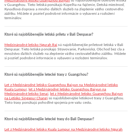
Medzinárodné letisko Guangzhou Baiyun
sú najobľúbenejšie odletové letiská
v Guangzhou. Tieto letiská ponúkajú Kúpeľňa na fajčenie, Detská miestnosť,
Kyvadlová doprava a mnoho ďalších služieb na zlepšenie vášho cestovného
zážitku. Môžete si pozrieť podrobné informácie o vybavení a rozložení
terminálov.
Ktoré sú najobľúbenejšie letiská príletu v Bali Denpasar?
Medzinárodné letisko Ngurah Rai
sú najobľúbenejšie príletové letiská v Bali
Denpasar. Tieto letiská ponúkajú Stravovanie, Parkoviská, Obchod bez cla a
množstvo ďalších služieb na zlepšenie vášho cestovateľského zážitku. Môžete
si pozrieť podrobné informácie o vybavení a rozložení terminálov.
Ktoré sú najobľúbenejšie letecké trasy z Guangzhou?
let z Medzinárodné letisko Guangzhou Baiyun na Medzinárodné letisko
Kuala Lumpur
,
let z Medzinárodné letisko Guangzhou Baiyun na
Medzinárodné letisko Senai
,
let z Medzinárodné letisko Guangzhou Baiyun
na Letisko Singapur Changi
sú najobľúbenejšie letiskové trasy z Guangzhou.
Tieto trasy ponúkajú pohodlné spojenia pre vašu cestu.
Ktoré sú nejobľúbenejšie letecké trasy do Bali Denpasar?
let z Medzinárodné letisko Kuala Lumpur na Medzinárodné letisko Ngurah