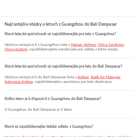
Najčastejšie otázky o letoch z Guangzhou do Bali Denpasar
Ktoré letecké spoločnosti sú najobľúbenejšie pre lety z Guangzhou?
Väčšina cestujúcich z Guangzhou lieta s
Hainan Airlines
,
China Southern
,
China Eastern
, najobľúbenejšími aerolíniami pre odlety z tohto mesta.
Ktoré letecké spoločnosti sú najobľúbenejšie pre lety do Bali Denpasar?
Väčšina cestujúcich do Bali Denpasar lieta s
AirAsia
,
Batik Air Malaysia
,
Indonesia AirAsia
, najobľúbenejšou aerolíniou pre túto destináciu.
Koľko letov je k dispozícii z Guangzhou do Bali Denpasar?
Z Guangzhou do Bali Denpasar je 3 letov.
Ktoré sú najobľúbenejšie letiská odletu v Guangzhou?