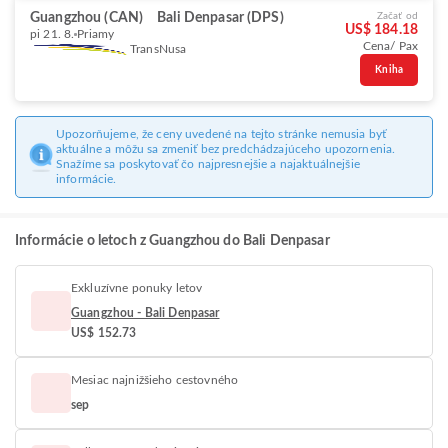
Guangzhou (CAN)
Bali Denpasar (DPS)
Začať od
US$ 184.18
pi 21. 8.
Priamy
Cena/ Pax
TransNusa
Kniha
Upozorňujeme, že ceny uvedené na tejto stránke nemusia byť
aktuálne a môžu sa zmeniť bez predchádzajúceho upozornenia.
Snažíme sa poskytovať čo najpresnejšie a najaktuálnejšie
informácie.
Informácie o letoch z Guangzhou do Bali Denpasar
Exkluzívne ponuky letov
Guangzhou - Bali Denpasar
US$ 152.73
Mesiac najnižšieho cestovného
sep