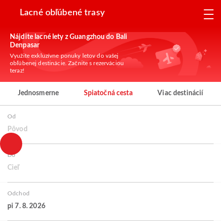
Lacné obľúbené trasy
Nájdite lacné lety z Guangzhou do Bali
Denpasar
Využite exkluzívne ponuky letov do vašej
obľúbenej destinácie. Začnite s rezerváciou
teraz!
Jednosmerne
Spiatočná cesta
Viac destinácií
Od
Pôvod
Do
Cieľ
Odchod
pi 7. 8. 2026