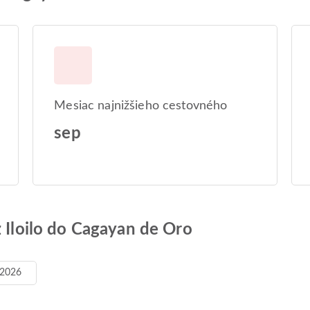
Mesiac najnižšieho cestovného
sep
z Iloilo do Cagayan de Oro
 2026