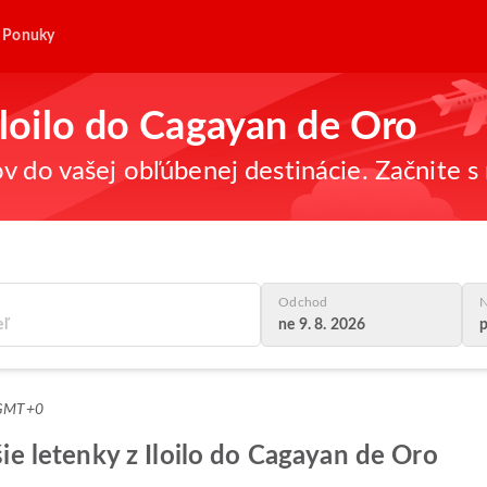
Ponuky
 Iloilo do Cagayan de Oro
v do vašej obľúbenej destinácie. Začnite s 
Odchod
N
ne 9. 8. 2026
p
 GMT+0
pšie letenky z Iloilo do Cagayan de Oro