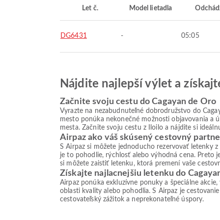
Let č.
Model lietadla
Odchád
DG6431
-
05:05
Nájdite najlepší výlet a získa
Začnite svoju cestu do Cagayan de Oro
Vyrazte na nezabudnuteľné dobrodružstvo do Cagayan
mesto ponúka nekonečné možnosti objavovania a úžas
mesta. Začnite svoju cestu z Iloilo a nájdite si ideá
Airpaz ako váš skúsený cestovný partne
S Airpaz si môžete jednoducho rezervovať letenky z
je to pohodlie, rýchlosť alebo výhodná cena. Preto
si môžete zaistiť letenku, ktorá premení vaše cestov
Získajte najlacnejšiu letenku do Cagaya
Airpaz ponúka exkluzívne ponuky a špeciálne akcie,
oblasti kvality alebo pohodlia. S Airpaz je cestovan
cestovateľský zážitok a neprekonateľné úspory.