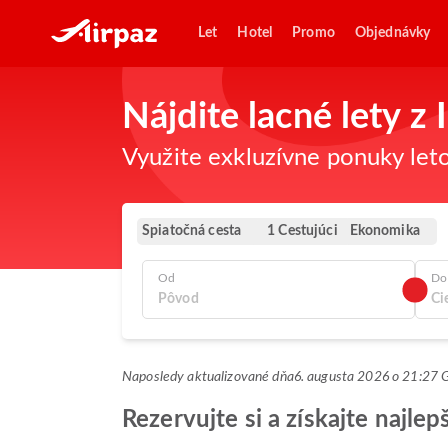
Let
Hotel
Promo
Objednávky
Nájdite lacné lety z
Využite exkluzívne ponuky leto
Spiatočná cesta
Ekonomika
1 Cestujúci
Od
Do
Naposledy aktualizované dňa
6. augusta 2026 o 21:27
Rezervujte si a získajte najle