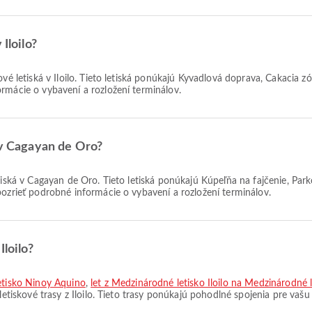
Iloilo?
vé letiská v Iloilo. Tieto letiská ponúkajú Kyvadlová doprava, Čakacia z
rmácie o vybavení a rozložení terminálov.
u v Cagayan de Oro?
tiská v Cagayan de Oro. Tieto letiská ponúkajú Kúpeľňa na fajčenie, Par
pozrieť podrobné informácie o vybavení a rozložení terminálov.
Iloilo?
letisko Ninoy Aquino
,
let z Medzinárodné letisko Iloilo na Medzinárodné
etiskové trasy z Iloilo. Tieto trasy ponúkajú pohodlné spojenia pre vašu