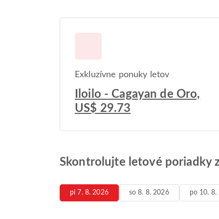
Exkluzívne ponuky letov
Iloilo - Cagayan de Oro,
US$ 29.73
Skontrolujte letové poriadky 
pi 7. 8. 2026
so 8. 8. 2026
po 10. 8.