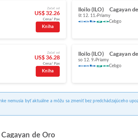
Začať od
Iloilo (ILO)
Cagayan de
US$ 32.26
št 12. 11.
Priamy
Cena/ Pax
Cebgo
Kniha
Začať od
Iloilo (ILO)
Cagayan de
US$ 36.28
so 12. 9.
Priamy
Cena/ Pax
Cebgo
Kniha
ánke nemusia byť aktuálne a môžu sa zmeniť bez predchádzajúceho upoz
do Cagayan de Oro