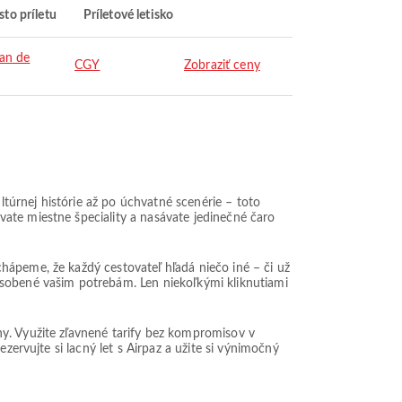
to príletu
Príletové letisko
an de
CGY
Zobraziť ceny
úrnej histórie až po úchvatné scenérie – toto
ate miestne špeciality a nasávate jedinečné čaro
hápeme, že každý cestovateľ hľadá niečo iné – či už
ôsobené vašim potrebám. Len niekoľkými kliknutiami
ny. Využite zľavnené tarify bez kompromisov v
zervujte si lacný let s Airpaz a užite si výnimočný