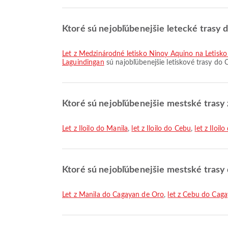
Ktoré sú nejobľúbenejšie letecké trasy
let z Medzinárodné letisko Ninoy Aquino na Letisk
Laguindingan
sú najobľúbenejšie letiskové trasy do 
Ktoré sú nejobľúbenejšie mestské trasy z
let z Iloilo do Manila
,
let z Iloilo do Cebu
,
let z Iloil
Ktoré sú nejobľúbenejšie mestské trasy
let z Manila do Cagayan de Oro
,
let z Cebu do Cag