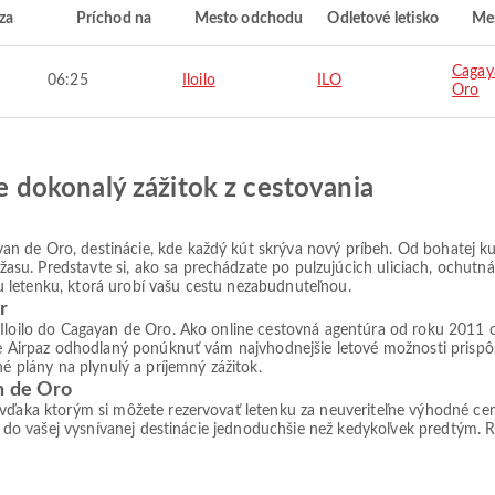
za
Príchod na
Mesto odchodu
Odletové letisko
Mes
Cagay
06:25
Iloilo
ILO
Oro
jte dokonalý zážitok z cestovania
 de Oro, destinácie, kde každý kút skrýva nový príbeh. Od bohatej kult
u. Predstavte si, ako sa prechádzate po pulzujúcich uliciach, ochutnáv
lnu letenku, ktorá urobí vašu cestu nezabudnuteľnou.
r
 Iloilo do Cagayan de Oro. Ako online cestovná agentúra od roku 2011 c
 je Airpaz odhodlaný ponúknuť vám najvhodnejšie letové možnosti prisp
né plány na plynulý a príjemný zážitok.
n de Oro
 vďaka ktorým si môžete rezervovať letenku za neuveriteľne výhodné ce
ie do vašej vysnívanej destinácie jednoduchšie než kedykoľvek predtým. Re