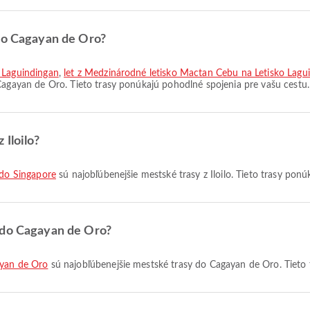
 do Cagayan de Oro?
o Laguindingan
,
let z Medzinárodné letisko Mactan Cebu na Letisko Lagu
Cagayan de Oro. Tieto trasy ponúkajú pohodlné spojenia pre vašu cestu.
 Iloilo?
o do Singapore
sú najobľúbenejšie mestské trasy z Iloilo. Tieto trasy pon
 do Cagayan de Oro?
ayan de Oro
sú najobľúbenejšie mestské trasy do Cagayan de Oro. Tieto 