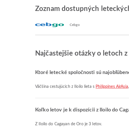
Zoznam dostupných leteckých 
Cebgo
Najčastejšie otázky o letoch z
Ktoré letecké spoločnosti sú najobľúbenej
Väčšina cestujúcich z Iloilo lieta s
Philippines AirAsia
Koľko letov je k dispozícii z Iloilo do C
Z Iloilo do Cagayan de Oro je 3 letov.