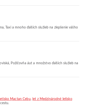
óna, Taxi a mnoho ďalších služieb na zlepšenie vášho
koviská, Požičovňa áut a množstvo ďalších služieb na
 letisko Mactan Cebu
,
let z Medzinárodné letisko
 cestu.