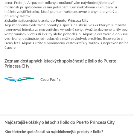
cena. Preto je Airpaz odhodlaný ponúknuť vám najvhodnejšie letové
možnosti prispôsobené vašim potrebám. Len niekoľkými kliknutiami si
môžete zaistiť letenku, ktorá premení vaše cestovné plány na plynulý a
príjemný zážitok.
Získajte najlacnejšiu letenku do Puerto Princesa City
Airpaz ponúka exkluzívne ponuky a špeciálne akcie, vďaka ktorým si môžete
rezervovať letenku za neuveriteľne výhodné ceny. Využite zľavnené tarify bez
kompromisov v oblasti kvality alebo pohodlia. S Airpaz je cestovanie do vašej
vysnívanej destinácie jednoduchšie než kedykoľvek predtým. Rezervujte si
lacný let s Airpaz a užite si výnimočný cestovateľský zážitok a neprekonateľné
úspory.
Zoznam dostupných leteckých spoločností z Iloilo do Puerto
Princesa City
Cebu Pacific
Najčastejšie otázky o letoch z Iloilo do Puerto Princesa City
Ktoré letecké spoločnosti sú najobľúbenejšie pre lety z Iloilo?