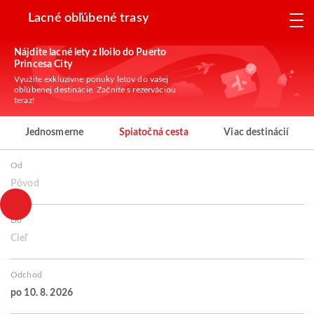
Lacné obľúbené trasy
Nájdite lacné lety z Iloilo do Puerto
Princesa City
Využite exkluzívne ponuky letov do vašej
obľúbenej destinácie. Začnite s rezerváciou
teraz!
Jednosmerne
Spiatočná cesta
Viac destinácií
Od
Pôvod
Do
Cieľ
Odchod
po 10. 8. 2026