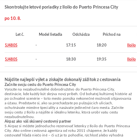
Skontrolujte letové poriadky z Iloilo do Puerto Princesa City
po 10. 8.
Let č.
Model lietadla
Odchádza
Príchod na
5J4805
-
17:15
18:20
Iloilo
5J4805
-
18:30
19:35
Iloilo
Nájdite najlepší výlet a získajte dokonalý zážitok z cestovania
Začnite svoju cestu do Puerto Princesa City
Vyrazte na nezabudnuteľné dobrodružstvo do Puerto Princesa City,
destinácie, kde každý kút skrýva nový príbeh. Od bohatej kultúrnej histórie až
po úchvatné scenérie – toto mesto ponúka nekonečné možnosti objavovania
a úžasu. Predstavte si, ako sa prechádzate po pulzujúcich uliciach,
ochutnávate miestne špeciality a nasávate jedinečné čaro mesta. Začnite
svoju cestu z Iloilo a nájdite si ideálnu letenku, ktorá urobí vašu cestu
nezabudnuteľnou.
Airpaz ako váš skúsený cestovný partner
S Airpaz si môžete jednoducho rezervovať letenky z Iloilo do Puerto Princesa
City. Ako online cestovná agentúra od roku 2011 chápeme, že každý
cestovateľ hľadá niečo iné – či už je to pohodlie, rýchlosť alebo výhodná