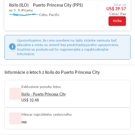
Iloilo (ILO)
Puerto Princesa City (PPS)
Začať od
US$ 39.57
so 5. 9.
Priamy
Cena/ Pax
Cebu Pacific
Kniha
Upozorňujeme, že ceny uvedené na tejto stránke nemusia byť
aktuálne a môžu sa zmeniť bez predchádzajúceho upozornenia.
Snažíme sa poskytovať čo najpresnejšie a najaktuálnejšie
informácie.
Informácie o letoch z Iloilo do Puerto Princesa City
Exkluzívne ponuky letov
Iloilo - Puerto Princesa City
US$ 32.48
Mesiac najnižšieho cestovného
sep