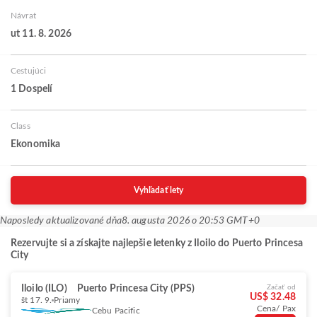
Návrat
ut 11. 8. 2026
Cestujúci
1 Dospelí
Class
Ekonomika
Vyhľadať lety
Naposledy aktualizované dňa
8. augusta 2026 o 20:53 GMT+0
Rezervujte si a získajte najlepšie letenky z Iloilo do Puerto Princesa
City
Iloilo (ILO)
Puerto Princesa City (PPS)
Začať od
US$ 32.48
št 17. 9.
Priamy
Cena/ Pax
Cebu Pacific