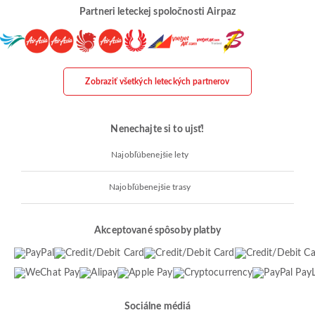
Partneri leteckej spoločnosti Airpaz
Zobraziť všetkých leteckých partnerov
Nenechajte si to ujsť!
Najobľúbenejšie lety
Najobľúbenejšie trasy
Akceptované spôsoby platby
Sociálne médiá