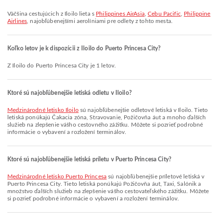
Väčšina cestujúcich z Iloilo lieta s
Philippines AirAsia
,
Cebu Pacific
,
Philippine
Airlines
, najobľúbenejšími aerolíniami pre odlety z tohto mesta.
Koľko letov je k dispozícii z Iloilo do Puerto Princesa City?
Z Iloilo do Puerto Princesa City je 1 letov.
Ktoré sú najobľúbenejšie letiská odletu v Iloilo?
Medzinárodné letisko Iloilo
sú najobľúbenejšie odletové letiská v Iloilo. Tieto
letiská ponúkajú Čakacia zóna, Stravovanie, Požičovňa áut a mnoho ďalších
služieb na zlepšenie vášho cestovného zážitku. Môžete si pozrieť podrobné
informácie o vybavení a rozložení terminálov.
Ktoré sú najobľúbenejšie letiská príletu v Puerto Princesa City?
Medzinárodné letisko Puerto Princesa
sú najobľúbenejšie príletové letiská v
Puerto Princesa City. Tieto letiská ponúkajú Požičovňa áut, Taxi, Salónik a
množstvo ďalších služieb na zlepšenie vášho cestovateľského zážitku. Môžete
si pozrieť podrobné informácie o vybavení a rozložení terminálov.