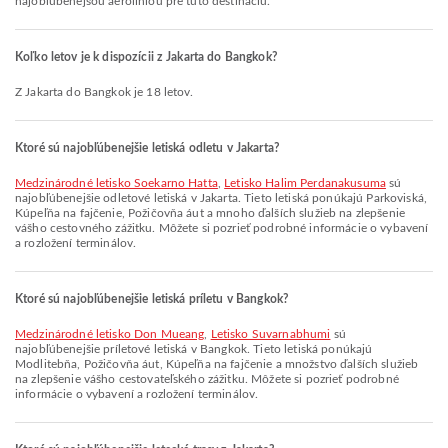
najobľúbenejšou aerolíniou pre túto destináciu.
Koľko letov je k dispozícii z Jakarta do Bangkok?
Z Jakarta do Bangkok je 18 letov.
Ktoré sú najobľúbenejšie letiská odletu v Jakarta?
Medzinárodné letisko Soekarno Hatta
,
Letisko Halim Perdanakusuma
sú
najobľúbenejšie odletové letiská v Jakarta. Tieto letiská ponúkajú Parkoviská,
Kúpeľňa na fajčenie, Požičovňa áut a mnoho ďalších služieb na zlepšenie
vášho cestovného zážitku. Môžete si pozrieť podrobné informácie o vybavení
a rozložení terminálov.
Ktoré sú najobľúbenejšie letiská príletu v Bangkok?
Medzinárodné letisko Don Mueang
,
Letisko Suvarnabhumi
sú
najobľúbenejšie príletové letiská v Bangkok. Tieto letiská ponúkajú
Modlitebňa, Požičovňa áut, Kúpeľňa na fajčenie a množstvo ďalších služieb
na zlepšenie vášho cestovateľského zážitku. Môžete si pozrieť podrobné
informácie o vybavení a rozložení terminálov.