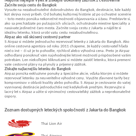
Nájdite najlepší výlet a získajte dokonalý zážitok z cestovania
Začnite svoju cestu do Bangkok
Vyrazte na nezabudnuteľné dobrodružstvo do Bangkok, destinácie, kde každý
kút skrýva nový príbeh. Od bohatej kultúrnej histórie až po úchvatné scenérie
– toto mesto ponúka nekonečné možnosti objavovania a úžasu. Predstavte si,
ako sa prechádzate po pulzujúcich uliciach, ochutnávate miestne špeciality a
nasávate jedinečné čaro mesta. Začnite svoju cestu z Jakarta a nájdite si
ideálnu letenku, ktorá urobí vašu cestu nezabudnuteľnou.
Airpaz ako váš skúsený cestovný partner
S Airpaz si môžete jednoducho rezervovať letenky z Jakarta do Bangkok. Ako
online cestovná agentúra od roku 2011 chápeme, že každý cestovateľ hľadá
niečo iné – či už je to pohodlie, rýchlosť alebo výhodná cena. Preto je Airpaz
odhodlaný ponúknuť vám najvhodnejšie letové možnosti prispôsobené vašim
potrebám. Len niekoľkými kliknutiami si môžete zaistiť letenku, ktorá premení
vaše cestovné plány na plynulý a príjemný zážitok.
Získajte najlacnejšiu letenku do Bangkok
Airpaz ponúka exkluzívne ponuky a špeciálne akcie, vďaka ktorým si môžete
rezervovať letenku za neuveriteľne výhodné ceny. Využite zľavnené tarify bez
kompromisov v oblasti kvality alebo pohodlia. S Airpaz je cestovanie do vašej
vysnívanej destinácie jednoduchšie než kedykoľvek predtým. Rezervujte si
lacný let s Airpaz a užite si výnimočný cestovateľský zážitok a neprekonateľné
úspory.
Zoznam dostupných leteckých spoločností z Jakarta do Bangkok
Thai Lion Air
Thai Airways