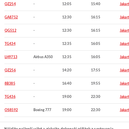
QZ254
-
12:05
15:40
Jakar
GA8752
-
12:30
16:15
Jakar
QG512
-
12:30
16:15
Jakar
TG434
-
12:35
16:05
Jakar
LH9713
Airbus A350
12:35
16:05
Jakar
QZ256
-
14:20
17:55
Jakar
8B385
-
16:40
19:55
Jakar
TG436
-
19:00
22:30
Jakar
OS8592
Boeing 777
19:00
22:30
Jakar