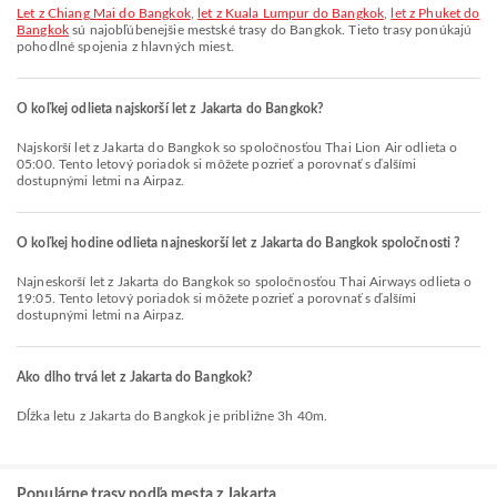
let z Chiang Mai do Bangkok
,
let z Kuala Lumpur do Bangkok
,
let z Phuket do
Bangkok
sú najobľúbenejšie mestské trasy do Bangkok. Tieto trasy ponúkajú
pohodlné spojenia z hlavných miest.
O koľkej odlieta najskorší let z Jakarta do Bangkok?
Najskorší let z Jakarta do Bangkok so spoločnosťou Thai Lion Air odlieta o
05:00. Tento letový poriadok si môžete pozrieť a porovnať s ďalšími
dostupnými letmi na Airpaz.
O koľkej hodine odlieta najneskorší let z Jakarta do Bangkok spoločnosti ?
Najneskorší let z Jakarta do Bangkok so spoločnosťou Thai Airways odlieta o
19:05. Tento letový poriadok si môžete pozrieť a porovnať s ďalšími
dostupnými letmi na Airpaz.
Ako dlho trvá let z Jakarta do Bangkok?
Dĺžka letu z Jakarta do Bangkok je približne 3h 40m.
Populárne trasy podľa mesta z Jakarta