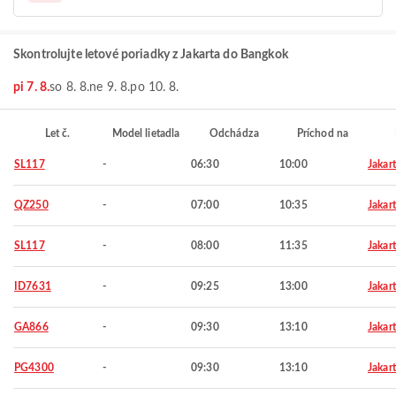
Skontrolujte letové poriadky z Jakarta do Bangkok
pi 7. 8.
so 8. 8.
ne 9. 8.
po 10. 8.
Let č.
Model lietadla
Odchádza
Príchod na
SL117
-
06:30
10:00
Jakar
QZ250
-
07:00
10:35
Jakar
SL117
-
08:00
11:35
Jakar
ID7631
-
09:25
13:00
Jakar
GA866
-
09:30
13:10
Jakar
PG4300
-
09:30
13:10
Jakar