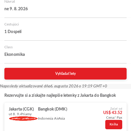
Návrat
ne 9. 8. 2026
Cestujúci
1 Dospelí
Class
Ekonomika
Vyhľadať lety
Naposledy aktualizované dňa
6. augusta 2026 o 19:19 GMT+0
Rezervujte si a získajte najlepšie letenky z Jakarta do Bangkok
Jakarta (CGK)
Bangkok (DMK)
Začať od
US$ 43.52
ut 8. 9.
Priamy
Cena/ Pax
Indonesia AirAsia
Kniha