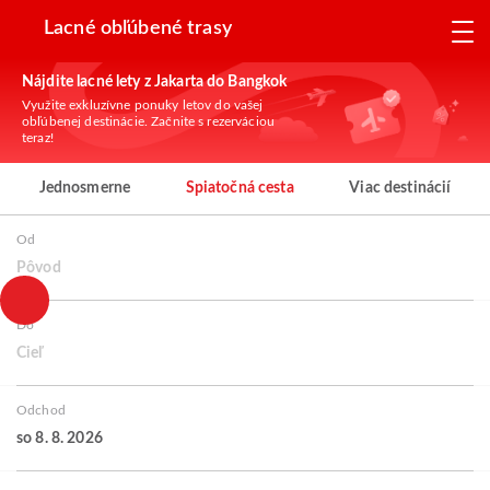
Lacné obľúbené trasy
Nájdite lacné lety z Jakarta do Bangkok
Využite exkluzívne ponuky letov do vašej
obľúbenej destinácie. Začnite s rezerváciou
teraz!
Jednosmerne
Spiatočná cesta
Viac destinácií
Od
Pôvod
Do
Cieľ
Odchod
so 8. 8. 2026