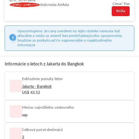
ut 6. 10.
Priamy
Cena/ Pax
Indonesia AirAsia
Kniha
Upozorňujeme, že ceny uvedené na tejto stránke nemusia byť
aktuálne a môžu sa zmeniť bez predchádzajúceho upozornenia.
Snažíme sa poskytovať čo najpresnejšie a najaktuálnejšie
informácie.
Informácie o letoch z Jakarta do Bangkok
Exkluzívne ponuky letov
Jakarta - Bangkok
US$ 43.52
Mesiac najnižšieho cestovného
sep
Celkový počet destinácií
2