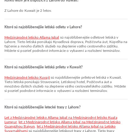
Koľko letov je k dispozícii z Lahore do Kuwait?
Z Lahore do Kuwait je 2 letov.
Ktoré sú najobľúbenejšie letiská odletu v Lahore?
Medzinárodné letisko Allama Iqbal
sú najobľúbenejšie odletové letiská v
Lahore. Tieto letiská ponúkajú Kyvadlová doprava, Požičovňa áut, Kúpeľňa na
fajčenie a mnoho ďalších služieb na zlepšenie vášho cestovného zážitku.
Môžete si pozrieť podrobné informácie o vybavení a rozložení terminálov.
Ktoré sú najobľúbenejšie letiská príletu v Kuwait?
Medzinárodné letisko Kuvajt
sú najobľúbenejšie príletové letiská v Kuwait.
Tieto letiská ponúkajú Stravovanie, Letiskový hotel, Požičovňa áut a
množstvo ďalších služieb na zlepšenie vášho cestovateľského zážitku. Môžete
si pozrieť podrobné informácie o vybavení a rozložení terminálov.
Ktoré sú najobľúbenejšie letecké trasy z Lahore?
let z Medzinárodné letisko Allama Iqbal na Medzinárodné letisko Kuala
Lumpur
,
let z Medzinárodné letisko Allama Iqbal na Medzinárodné letisko
Guangzhou Baiyun
,
let z Medzinárodné letisko Allama Iqbal na Letisko
Suvarnabhumi
sú najobľúbenejšie letiskové trasy z Lahore. Tieto trasy