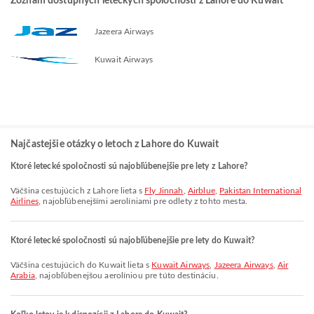
Zoznam dostupných leteckých spoločností z Lahore do Kuwait
Jazeera Airways
Kuwait Airways
Najčastejšie otázky o letoch z Lahore do Kuwait
Ktoré letecké spoločnosti sú najobľúbenejšie pre lety z Lahore?
Väčšina cestujúcich z Lahore lieta s
Fly Jinnah
,
Airblue
,
Pakistan International
Airlines
, najobľúbenejšími aerolíniami pre odlety z tohto mesta.
Ktoré letecké spoločnosti sú najobľúbenejšie pre lety do Kuwait?
Väčšina cestujúcich do Kuwait lieta s
Kuwait Airways
,
Jazeera Airways
,
Air
Arabia
, najobľúbenejšou aerolíniou pre túto destináciu.