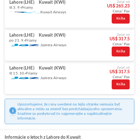
Lahore (LHE)
Kuwait (KWI)
Začať od
US$ 265.23
št 3. 9.
Priamy
Cena/ Pax
Kuwait Airways
Kniha
Lahore (LHE)
Kuwait (KWI)
Začať od
US$ 317.5
po 21. 9.
Priamy
Cena/ Pax
Jazeera Airways
Kniha
Lahore (LHE)
Kuwait (KWI)
Začať od
US$ 317.5
št 15. 10.
Priamy
Cena/ Pax
Jazeera Airways
Kniha
Upozorňujeme, že ceny uvedené na tejto stránke nemusia byť
aktuálne a môžu sa zmeniť bez predchádzajúceho upozornenia.
Snažíme sa poskytovať čo najpresnejšie a najaktuálnejšie
informácie.
Informácie o letoch z Lahore do Kuwait