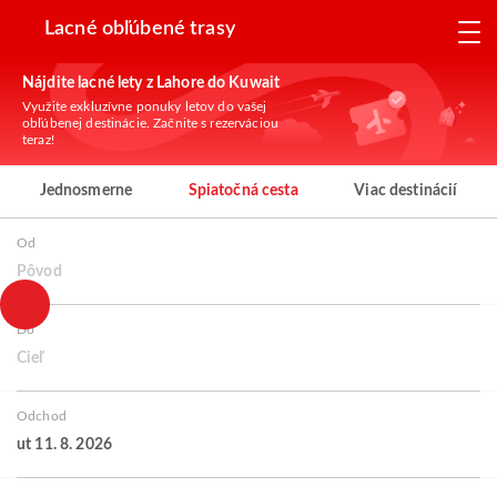
Lacné obľúbené trasy
Nájdite lacné lety z Lahore do Kuwait
Využite exkluzívne ponuky letov do vašej
obľúbenej destinácie. Začnite s rezerváciou
teraz!
Jednosmerne
Spiatočná cesta
Viac destinácií
Od
Pôvod
Do
Cieľ
Odchod
ut 11. 8. 2026