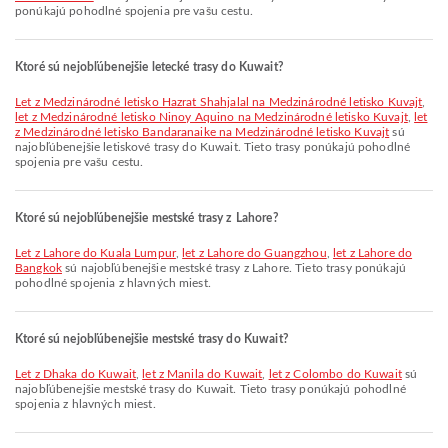
ponúkajú pohodlné spojenia pre vašu cestu.
Ktoré sú nejobľúbenejšie letecké trasy do Kuwait?
let z Medzinárodné letisko Hazrat Shahjalal na Medzinárodné letisko Kuvajt
,
let z Medzinárodné letisko Ninoy Aquino na Medzinárodné letisko Kuvajt
,
let
z Medzinárodné letisko Bandaranaike na Medzinárodné letisko Kuvajt
sú
najobľúbenejšie letiskové trasy do Kuwait. Tieto trasy ponúkajú pohodlné
spojenia pre vašu cestu.
Ktoré sú nejobľúbenejšie mestské trasy z Lahore?
let z Lahore do Kuala Lumpur
,
let z Lahore do Guangzhou
,
let z Lahore do
Bangkok
sú najobľúbenejšie mestské trasy z Lahore. Tieto trasy ponúkajú
pohodlné spojenia z hlavných miest.
Ktoré sú nejobľúbenejšie mestské trasy do Kuwait?
let z Dhaka do Kuwait
,
let z Manila do Kuwait
,
let z Colombo do Kuwait
sú
najobľúbenejšie mestské trasy do Kuwait. Tieto trasy ponúkajú pohodlné
spojenia z hlavných miest.