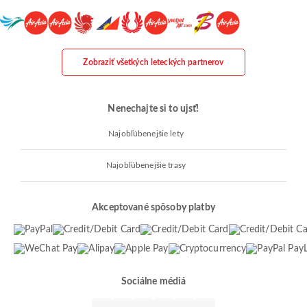
Zobraziť všetkých leteckých partnerov
Nenechajte si to ujsť!
Najobľúbenejšie lety
Najobľúbenejšie trasy
Akceptované spôsoby platby
Sociálne médiá