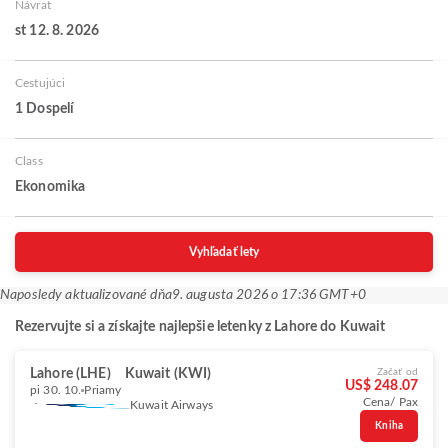
Návrat
st 12. 8. 2026
Cestujúci
1 Dospelí
Class
Ekonomika
Vyhľadať lety
Naposledy aktualizované dňa
9. augusta 2026 o 17:36 GMT+0
Rezervujte si a získajte najlepšie letenky z Lahore do Kuwait
Lahore (LHE)
Kuwait (KWI)
Začať od
US$ 248.07
pi 30. 10.
Priamy
Cena/ Pax
Kuwait Airways
Kniha