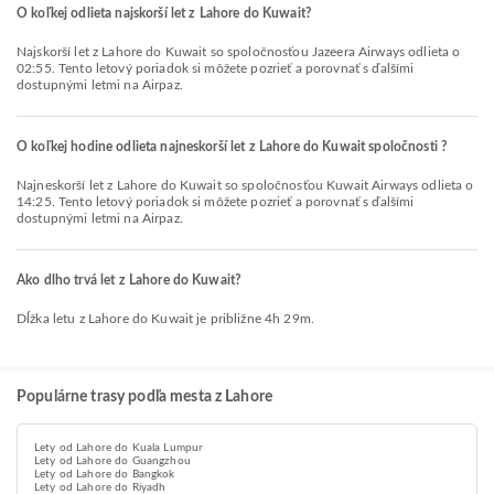
O koľkej odlieta najskorší let z Lahore do Kuwait?
Najskorší let z Lahore do Kuwait so spoločnosťou Jazeera Airways odlieta o
02:55. Tento letový poriadok si môžete pozrieť a porovnať s ďalšími
dostupnými letmi na Airpaz.
O koľkej hodine odlieta najneskorší let z Lahore do Kuwait spoločnosti ?
Najneskorší let z Lahore do Kuwait so spoločnosťou Kuwait Airways odlieta o
14:25. Tento letový poriadok si môžete pozrieť a porovnať s ďalšími
dostupnými letmi na Airpaz.
Ako dlho trvá let z Lahore do Kuwait?
Dĺžka letu z Lahore do Kuwait je približne 4h 29m.
Populárne trasy podľa mesta z Lahore
Lety od Lahore do Kuala Lumpur
Lety od Lahore do Guangzhou
Lety od Lahore do Bangkok
Lety od Lahore do Riyadh