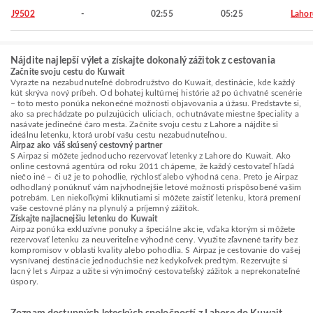
J9502
-
02:55
05:25
Lahor
Nájdite najlepší výlet a získajte dokonalý zážitok z cestovania
Začnite svoju cestu do Kuwait
Vyrazte na nezabudnuteľné dobrodružstvo do Kuwait, destinácie, kde každý
kút skrýva nový príbeh. Od bohatej kultúrnej histórie až po úchvatné scenérie
– toto mesto ponúka nekonečné možnosti objavovania a úžasu. Predstavte si,
ako sa prechádzate po pulzujúcich uliciach, ochutnávate miestne špeciality a
nasávate jedinečné čaro mesta. Začnite svoju cestu z Lahore a nájdite si
ideálnu letenku, ktorá urobí vašu cestu nezabudnuteľnou.
Airpaz ako váš skúsený cestovný partner
S Airpaz si môžete jednoducho rezervovať letenky z Lahore do Kuwait. Ako
online cestovná agentúra od roku 2011 chápeme, že každý cestovateľ hľadá
niečo iné – či už je to pohodlie, rýchlosť alebo výhodná cena. Preto je Airpaz
odhodlaný ponúknuť vám najvhodnejšie letové možnosti prispôsobené vašim
potrebám. Len niekoľkými kliknutiami si môžete zaistiť letenku, ktorá premení
vaše cestovné plány na plynulý a príjemný zážitok.
Získajte najlacnejšiu letenku do Kuwait
Airpaz ponúka exkluzívne ponuky a špeciálne akcie, vďaka ktorým si môžete
rezervovať letenku za neuveriteľne výhodné ceny. Využite zľavnené tarify bez
kompromisov v oblasti kvality alebo pohodlia. S Airpaz je cestovanie do vašej
vysnívanej destinácie jednoduchšie než kedykoľvek predtým. Rezervujte si
lacný let s Airpaz a užite si výnimočný cestovateľský zážitok a neprekonateľné
úspory.