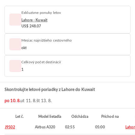
Exkluzívne ponuky letov
Lahore - Kuwait
US$ 248.07
Mesiac najnižšieho cestovného
okt
Celkový počet destinácií
1
Skontrolujte letové poriadky z Lahore do Kuwait
po 10. 8.
ut 11. 8.
št 13. 8.
Let č.
Model lietadla
Odchádza
Príchod na
J9502
Airbus A320
02:55
05:00
Lahor