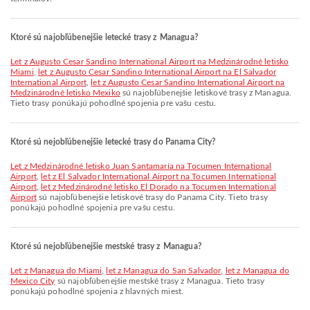
Ktoré sú najobľúbenejšie letecké trasy z Managua?
let z Augusto Cesar Sandino International Airport na Medzinárodné letisko
Miami
,
let z Augusto Cesar Sandino International Airport na El Salvador
International Airport
,
let z Augusto Cesar Sandino International Airport na
Medzinárodné letisko Mexiko
sú najobľúbenejšie letiskové trasy z Managua.
Tieto trasy ponúkajú pohodlné spojenia pre vašu cestu.
Ktoré sú nejobľúbenejšie letecké trasy do Panama City?
let z Medzinárodné letisko Juan Santamaría na Tocumen International
Airport
,
let z El Salvador International Airport na Tocumen International
Airport
,
let z Medzinárodné letisko El Dorado na Tocumen International
Airport
sú najobľúbenejšie letiskové trasy do Panama City. Tieto trasy
ponúkajú pohodlné spojenia pre vašu cestu.
Ktoré sú nejobľúbenejšie mestské trasy z Managua?
let z Managua do Miami
,
let z Managua do San Salvador
,
let z Managua do
Mexico City
sú najobľúbenejšie mestské trasy z Managua. Tieto trasy
ponúkajú pohodlné spojenia z hlavných miest.