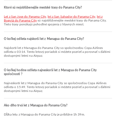
Ktoré sú nejobľúbenejšie mestské trasy do Panama City?
let z San Jose do Panama City
,
let z San Salvador do Panama City
,
let z
Bogotá do Panama City
sú najobľúbenejšie mestské trasy do Panama City.
Tieto trasy ponúkajú pohodlné spojenia z hlavných miest.
O koľkej odlieta najskorší let z Managua do Panama City?
Najskorší let z Managua do Panama City so spoločnosťou Copa Airlines
odlieta o 03:14. Tento letový poriadok si môžete pozrieť a porovnať s ďalšími
dostupnými letmi na Airpaz.
O koľkej hodine odlieta najneskorší let z Managua do Panama City
spoločnosti ?
Najneskorší let z Managua do Panama City so spoločnosťou Copa Airlines
odlieta o 15:49. Tento letový poriadok si môžete pozrieť a porovnať s ďalšími
dostupnými letmi na Airpaz.
Ako dlho trvá let z Managua do Panama City?
Dĺžka letu z Managua do Panama City je približne 1h 39m.