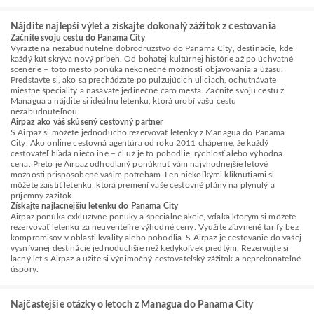
Nájdite najlepší výlet a získajte dokonalý zážitok z cestovania
Začnite svoju cestu do Panama City
Vyrazte na nezabudnuteľné dobrodružstvo do Panama City, destinácie, kde
každý kút skrýva nový príbeh. Od bohatej kultúrnej histórie až po úchvatné
scenérie – toto mesto ponúka nekonečné možnosti objavovania a úžasu.
Predstavte si, ako sa prechádzate po pulzujúcich uliciach, ochutnávate
miestne špeciality a nasávate jedinečné čaro mesta. Začnite svoju cestu z
Managua a nájdite si ideálnu letenku, ktorá urobí vašu cestu
nezabudnuteľnou.
Airpaz ako váš skúsený cestovný partner
S Airpaz si môžete jednoducho rezervovať letenky z Managua do Panama
City. Ako online cestovná agentúra od roku 2011 chápeme, že každý
cestovateľ hľadá niečo iné – či už je to pohodlie, rýchlosť alebo výhodná
cena. Preto je Airpaz odhodlaný ponúknuť vám najvhodnejšie letové
možnosti prispôsobené vašim potrebám. Len niekoľkými kliknutiami si
môžete zaistiť letenku, ktorá premení vaše cestovné plány na plynulý a
príjemný zážitok.
Získajte najlacnejšiu letenku do Panama City
Airpaz ponúka exkluzívne ponuky a špeciálne akcie, vďaka ktorým si môžete
rezervovať letenku za neuveriteľne výhodné ceny. Využite zľavnené tarify bez
kompromisov v oblasti kvality alebo pohodlia. S Airpaz je cestovanie do vašej
vysnívanej destinácie jednoduchšie než kedykoľvek predtým. Rezervujte si
lacný let s Airpaz a užite si výnimočný cestovateľský zážitok a neprekonateľné
úspory.
Najčastejšie otázky o letoch z Managua do Panama City