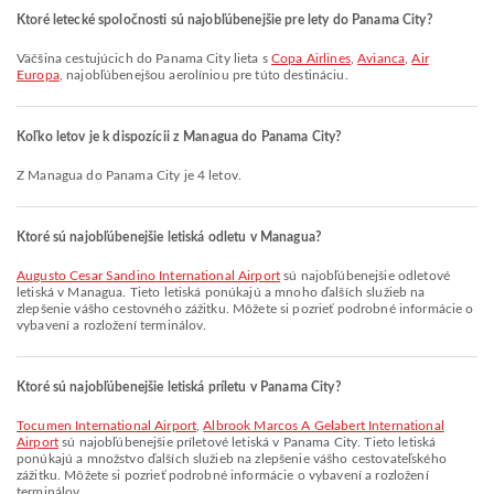
Ktoré letecké spoločnosti sú najobľúbenejšie pre lety do Panama City?
Väčšina cestujúcich do Panama City lieta s
Copa Airlines
,
Avianca
,
Air
Europa
, najobľúbenejšou aerolíniou pre túto destináciu.
Koľko letov je k dispozícii z Managua do Panama City?
Z Managua do Panama City je 4 letov.
Ktoré sú najobľúbenejšie letiská odletu v Managua?
Augusto Cesar Sandino International Airport
sú najobľúbenejšie odletové
letiská v Managua. Tieto letiská ponúkajú a mnoho ďalších služieb na
zlepšenie vášho cestovného zážitku. Môžete si pozrieť podrobné informácie o
vybavení a rozložení terminálov.
Ktoré sú najobľúbenejšie letiská príletu v Panama City?
Tocumen International Airport
,
Albrook Marcos A Gelabert International
Airport
sú najobľúbenejšie príletové letiská v Panama City. Tieto letiská
ponúkajú a množstvo ďalších služieb na zlepšenie vášho cestovateľského
zážitku. Môžete si pozrieť podrobné informácie o vybavení a rozložení
terminálov.