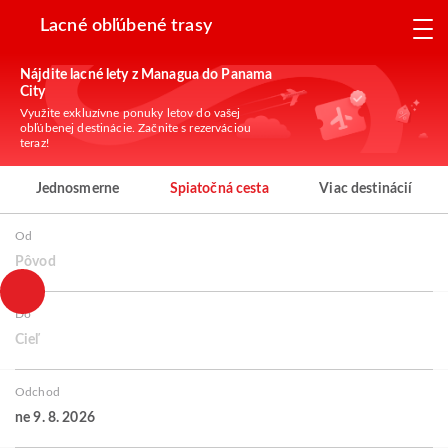
Lacné obľúbené trasy
Nájdite lacné lety z Managua do Panama
City
Využite exkluzívne ponuky letov do vašej
obľúbenej destinácie. Začnite s rezerváciou
teraz!
Jednosmerne
Spiatočná cesta
Viac destinácií
Od
Pôvod
Do
Cieľ
Odchod
ne 9. 8. 2026