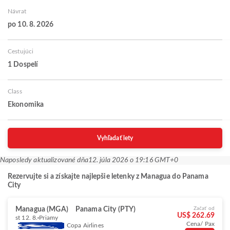
Návrat
po 10. 8. 2026
Cestujúci
1 Dospelí
Class
Ekonomika
Vyhľadať lety
Naposledy aktualizované dňa
12. júla 2026 o 19:16 GMT+0
Rezervujte si a získajte najlepšie letenky z Managua do Panama
City
Managua (MGA)
Panama City (PTY)
Začať od
US$ 262.69
st 12. 8.
Priamy
Cena/ Pax
Copa Airlines