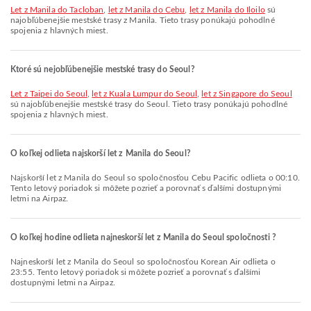
let z Manila do Tacloban
,
let z Manila do Cebu
,
let z Manila do Iloilo
sú
najobľúbenejšie mestské trasy z Manila. Tieto trasy ponúkajú pohodlné
spojenia z hlavných miest.
Ktoré sú nejobľúbenejšie mestské trasy do Seoul?
let z Taipei do Seoul
,
let z Kuala Lumpur do Seoul
,
let z Singapore do Seoul
sú najobľúbenejšie mestské trasy do Seoul. Tieto trasy ponúkajú pohodlné
spojenia z hlavných miest.
O koľkej odlieta najskorší let z Manila do Seoul?
Najskorší let z Manila do Seoul so spoločnosťou Cebu Pacific odlieta o 00:10.
Tento letový poriadok si môžete pozrieť a porovnať s ďalšími dostupnými
letmi na Airpaz.
O koľkej hodine odlieta najneskorší let z Manila do Seoul spoločnosti ?
Najneskorší let z Manila do Seoul so spoločnosťou Korean Air odlieta o
23:55. Tento letový poriadok si môžete pozrieť a porovnať s ďalšími
dostupnými letmi na Airpaz.