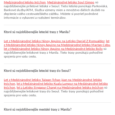
Medzinárodné letisko Inčchon
,
Medzinárodné letisko Soul Gimpo
sú
najobľúbenejšie príletové letiská v Seoul. Tieto letiská ponúkajú Parkoviská,
Bankové služby/ATM, Služba výmeny mien a množstvo ďalších služieb na
zlepšenie vášho cestovateľského zážitku. Môžete si pozrieť podrobné
informácie o vybavení a rozložení terminálov.
Ktoré sú najobľúbenejšie letecké trasy z Manila?
let z Medzinárodné letisko Ninoy Aquino na Letisko Daniel Z Romualdez
,
let
z Medzinárodné letisko Ninoy Aquino na Medzinárodné letisko Mactan Cebu
,
let z Medzinárodné letisko Ninoy Aquino na Medzinárodné letisko Iloilo
sú
najobľúbenejšie letiskové trasy z Manila. Tieto trasy ponúkajú pohodlné
spojenia pre vašu cestu.
Ktoré sú nejobľúbenejšie letecké trasy do Seoul?
let z Medzinárodné letisko Taiwan-Tchao jüan na Medzinárodné letisko
Inčchon
,
let z Medzinárodné letisko Kuala Lumpur na Medzinárodné letisko
Inčchon
,
let z Letisko Singapur Changi na Medzinárodné letisko Inčchon
sú
najobľúbenejšie letiskové trasy do Seoul. Tieto trasy ponúkajú pohodlné
spojenia pre vašu cestu.
Ktoré sú nejobľúbenejšie mestské trasy z Manila?