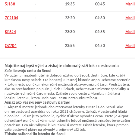
5J188
-
19:35
00:45
Manil
7C2104
-
23:20
04:30
Manil
KE624
-
23:30
04:35
Manil
OZ704
-
23:55
04:50
Manil
Nájdite najlepší výlet a získajte dokonalý zážitok z cestovania
Začnite svoju cestu do Seoul
Vyrazte na nezabudnuteľné dobrodružstvo do Seoul, destinácie, kde každý
kút skrýva nový príbeh. Od bohatej kultúrnej histórie až po úchvatné scenérie
– toto mesto ponúka nekonečné možnosti objavovania a úžasu. Predstavte si,
ako sa prechádzate po pulzujúcich uliciach, ochutnávate miestne špeciality a
nasávate jedinečné čaro mesta. Začnite svoju cestu z Manila a nájdite si
ideálnu letenku, ktorá urobí vašu cestu nezabudnuteľnou.
Airpaz ako váš skúsený cestovný partner
S Airpaz si môžete jednoducho rezervovať letenky z Manila do Seoul. Ako
online cestovná agentúra od roku 2011 chápeme, že každý cestovateľ hľadá
niečo iné – či už je to pohodlie, rýchlosť alebo výhodná cena. Preto je Airpaz
odhodlaný ponúknuť vám najvhodnejšie letové možnosti prispôsobené vašim
potrebám. Len niekoľkými kliknutiami si môžete zaistiť letenku, ktorá premení
vaše cestovné plány na plynulý a príjemný zážitok.
Získajte najlacnejšiu letenku do Seoul