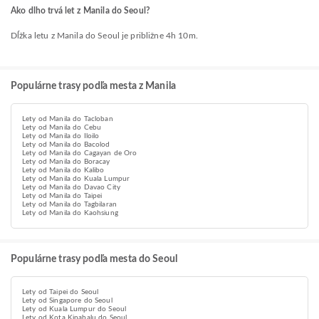
Ako dlho trvá let z Manila do Seoul?
Dĺžka letu z Manila do Seoul je približne 4h 10m.
Populárne trasy podľa mesta z Manila
Lety od Manila do Tacloban
Lety od Manila do Cebu
Lety od Manila do Iloilo
Lety od Manila do Bacolod
Lety od Manila do Cagayan de Oro
Lety od Manila do Boracay
Lety od Manila do Kalibo
Lety od Manila do Kuala Lumpur
Lety od Manila do Davao City
Lety od Manila do Taipei
Lety od Manila do Tagbilaran
Lety od Manila do Kaohsiung
Populárne trasy podľa mesta do Seoul
Lety od Taipei do Seoul
Lety od Singapore do Seoul
Lety od Kuala Lumpur do Seoul
Lety od Kota Kinabalu do Seoul