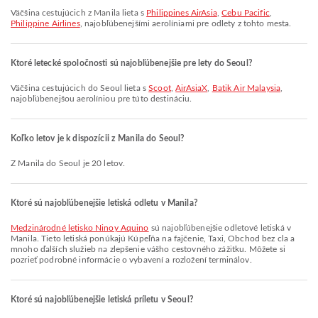
Väčšina cestujúcich z Manila lieta s
Philippines AirAsia
,
Cebu Pacific
,
Philippine Airlines
, najobľúbenejšími aerolíniami pre odlety z tohto mesta.
Ktoré letecké spoločnosti sú najobľúbenejšie pre lety do Seoul?
Väčšina cestujúcich do Seoul lieta s
Scoot
,
AirAsiaX
,
Batik Air Malaysia
,
najobľúbenejšou aerolíniou pre túto destináciu.
Koľko letov je k dispozícii z Manila do Seoul?
Z Manila do Seoul je 20 letov.
Ktoré sú najobľúbenejšie letiská odletu v Manila?
Medzinárodné letisko Ninoy Aquino
sú najobľúbenejšie odletové letiská v
Manila. Tieto letiská ponúkajú Kúpeľňa na fajčenie, Taxi, Obchod bez cla a
mnoho ďalších služieb na zlepšenie vášho cestovného zážitku. Môžete si
pozrieť podrobné informácie o vybavení a rozložení terminálov.
Ktoré sú najobľúbenejšie letiská príletu v Seoul?