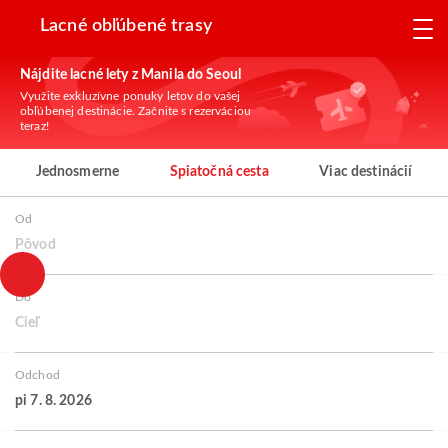
Lacné obľúbené trasy
Nájdite lacné lety z Manila do Seoul
Využite exkluzívne ponuky letov do vašej
obľúbenej destinácie. Začnite s rezerváciou
teraz!
Jednosmerne
Spiatočná cesta
Viac destinácií
Od
Pôvod
Do
Cieľ
Odchod
pi 7. 8. 2026