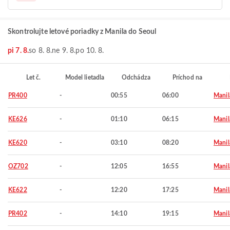
Skontrolujte letové poriadky z Manila do Seoul
pi 7. 8.
so 8. 8.
ne 9. 8.
po 10. 8.
Let č.
Model lietadla
Odchádza
Príchod na
PR400
-
00:55
06:00
Manil
KE626
-
01:10
06:15
Manil
KE620
-
03:10
08:20
Manil
OZ702
-
12:05
16:55
Manil
KE622
-
12:20
17:25
Manil
PR402
-
14:10
19:15
Manil