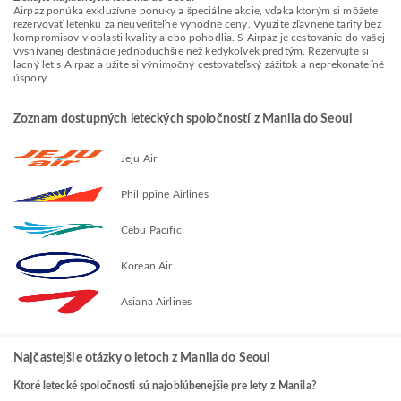
Airpaz ponúka exkluzívne ponuky a špeciálne akcie, vďaka ktorým si môžete
rezervovať letenku za neuveriteľne výhodné ceny. Využite zľavnené tarify bez
kompromisov v oblasti kvality alebo pohodlia. S Airpaz je cestovanie do vašej
vysnívanej destinácie jednoduchšie než kedykoľvek predtým. Rezervujte si
lacný let s Airpaz a užite si výnimočný cestovateľský zážitok a neprekonateľné
úspory.
Zoznam dostupných leteckých spoločností z Manila do Seoul
Jeju Air
Philippine Airlines
Cebu Pacific
Korean Air
Asiana Airlines
Najčastejšie otázky o letoch z Manila do Seoul
Ktoré letecké spoločnosti sú najobľúbenejšie pre lety z Manila?