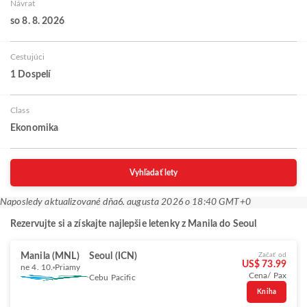
Návrat
so 8. 8. 2026
Cestujúci
1 Dospelí
Class
Ekonomika
Vyhľadať lety
Naposledy aktualizované dňa
6. augusta 2026 o 18:40 GMT+0
Rezervujte si a získajte najlepšie letenky z Manila do Seoul
Manila (MNL)
Seoul (ICN)
Začať od
US$ 73.99
ne 4. 10.
Priamy
Cena/ Pax
Cebu Pacific
Kniha