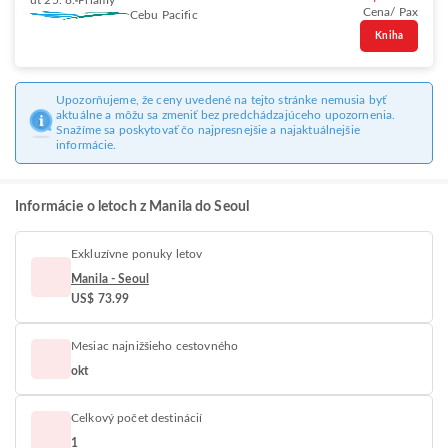
ut 25. 8.
Priamy
Cena/ Pax
Cebu Pacific
Kniha
Upozorňujeme, že ceny uvedené na tejto stránke nemusia byť
aktuálne a môžu sa zmeniť bez predchádzajúceho upozornenia.
Snažíme sa poskytovať čo najpresnejšie a najaktuálnejšie
informácie.
Informácie o letoch z Manila do Seoul
Exkluzívne ponuky letov
Manila - Seoul
US$ 73.99
Mesiac najnižšieho cestovného
okt
Celkový počet destinácií
1