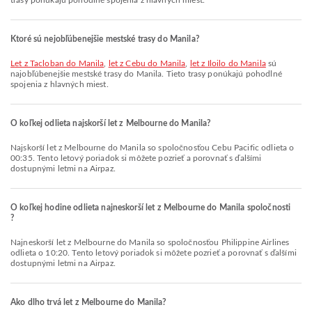
trasy ponúkajú pohodlné spojenia z hlavných miest.
Ktoré sú nejobľúbenejšie mestské trasy do Manila?
let z Tacloban do Manila
,
let z Cebu do Manila
,
let z Iloilo do Manila
sú
najobľúbenejšie mestské trasy do Manila. Tieto trasy ponúkajú pohodlné
spojenia z hlavných miest.
O koľkej odlieta najskorší let z Melbourne do Manila?
Najskorší let z Melbourne do Manila so spoločnosťou Cebu Pacific odlieta o
00:35. Tento letový poriadok si môžete pozrieť a porovnať s ďalšími
dostupnými letmi na Airpaz.
O koľkej hodine odlieta najneskorší let z Melbourne do Manila spoločnosti
?
Najneskorší let z Melbourne do Manila so spoločnosťou Philippine Airlines
odlieta o 10:20. Tento letový poriadok si môžete pozrieť a porovnať s ďalšími
dostupnými letmi na Airpaz.
Ako dlho trvá let z Melbourne do Manila?