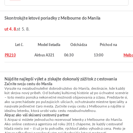
Skontrolujte letové poriadky z Melbourne do Manila
ut 4. 8.
st 5. 8.
Let č.
Model lietadla
Odchádza
Príchod na
PR210
Airbus A321
06:30
13:00
Melb
Nájdite najlepší výlet a získajte dokonalý zážitok z cestovania
Začnite svoju cestu do Manila
Vyrazte na nezabudnuteľné dobrodružstvo do Manila, destinácie, kde každý
kút skrýva nový príbeh. Od bohatej kultúrnej histórie až po úchvatné scenérie
– toto mesto ponúka nekonečné možnosti objavovania a úžasu. Predstavte si,
ako sa prechádzate po pulzujúcich uliciach, ochutnávate miestne špeciality a
nasávate jedinečné čaro mesta. Začnite svoju cestu z Melbourne a nájdite si
ideálnu letenku, ktorá urobí vašu cestu nezabudnuteľnou.
Airpaz ako váš skúsený cestovný partner
S Airpaz si môžete jednoducho rezervovať letenky z Melbourne do Manila.
Ako online cestovná agentúra od roku 2011 chápeme, že každý cestovateľ
hľadá niečo iné – či už je to pohodlie, rýchlosť alebo výhodná cena. Preto je