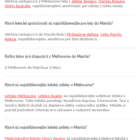
Väčšina cestujúcich z Melbourne lieta s
Jetstar Airways
,
Qantas Airways
,
Virgin Australia
, najobľúbenejšími aerolíniami pre odlety z tohto mesta.
Ktoré letecké spoločnosti sú najobľúbenejšie pre lety do Manila?
Väčšina cestujúcich do Manila lieta s
Philippines AirAsia
,
Cebu Pacific
,
AirAsia
, najobľúbenejšou aerolíniou pre túto destináciu.
Koľko letov je k dispozícii z Melbourne do Manila?
Z Melbourne do Manila je 2 letov.
Ktoré sú najobľúbenejšie letiská odletu v Melbourne?
Letisko Melbourne
,
Letisko Avalon
sú najobľúbenejšie odletové letiská v
Melbourne. Tieto letiská ponúkajú Kyvadlová doprava, Stravovanie, Taxi a
mnoho ďalších služieb na zlepšenie vášho cestovného zážitku. Môžete si
pozrieť podrobné informácie o vybavení a rozložení terminálov.
Ktoré sú najobľúbenejšie letiská príletu v Manila?
Medzinárodné letisko Ninoy Aquino
sú najobľúbenejšie príletové letiská v