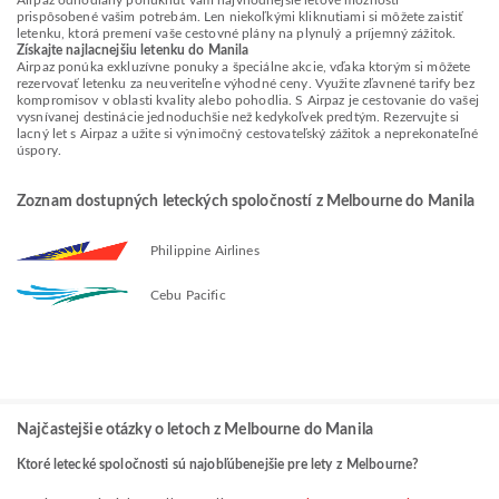
Airpaz odhodlaný ponúknuť vám najvhodnejšie letové možnosti
prispôsobené vašim potrebám. Len niekoľkými kliknutiami si môžete zaistiť
letenku, ktorá premení vaše cestovné plány na plynulý a príjemný zážitok.
Získajte najlacnejšiu letenku do Manila
Airpaz ponúka exkluzívne ponuky a špeciálne akcie, vďaka ktorým si môžete
rezervovať letenku za neuveriteľne výhodné ceny. Využite zľavnené tarify bez
kompromisov v oblasti kvality alebo pohodlia. S Airpaz je cestovanie do vašej
vysnívanej destinácie jednoduchšie než kedykoľvek predtým. Rezervujte si
lacný let s Airpaz a užite si výnimočný cestovateľský zážitok a neprekonateľné
úspory.
Zoznam dostupných leteckých spoločností z Melbourne do Manila
Philippine Airlines
Cebu Pacific
Najčastejšie otázky o letoch z Melbourne do Manila
Ktoré letecké spoločnosti sú najobľúbenejšie pre lety z Melbourne?