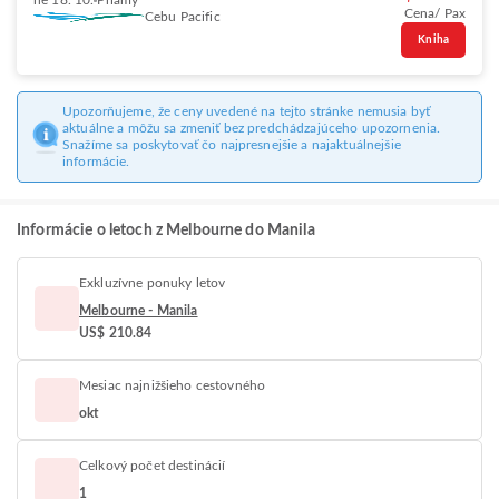
ne 18. 10.
Priamy
Cena/ Pax
Cebu Pacific
Kniha
Upozorňujeme, že ceny uvedené na tejto stránke nemusia byť
aktuálne a môžu sa zmeniť bez predchádzajúceho upozornenia.
Snažíme sa poskytovať čo najpresnejšie a najaktuálnejšie
informácie.
Informácie o letoch z Melbourne do Manila
Exkluzívne ponuky letov
Melbourne - Manila
US$ 210.84
Mesiac najnižšieho cestovného
okt
Celkový počet destinácií
1