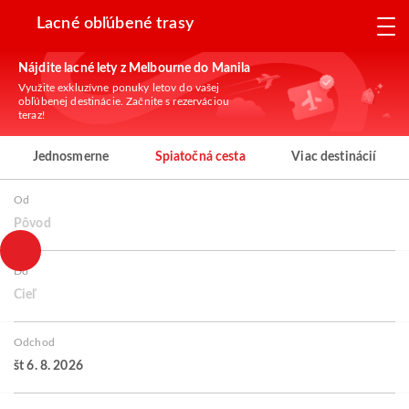
Lacné obľúbené trasy
Nájdite lacné lety z Melbourne do Manila
Využite exkluzívne ponuky letov do vašej
obľúbenej destinácie. Začnite s rezerváciou
teraz!
Jednosmerne
Spiatočná cesta
Viac destinácií
Od
Pôvod
Do
Cieľ
Odchod
št 6. 8. 2026