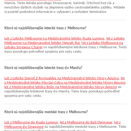
Manila. Tieto letiská ponúkajú Stravovanie, Salónik, Obchod bez cla a
množstvo ďalších služieb na zlepšenie vášho cestovateľského zážitku. Môžete
si pozrieť podrobné informácie o vybavení a rozložení terminálov.
Ktoré sú najobľúbenejšie letecké trasy z Melbourne?
let z Letisko Melbourne na Medzinárodné letisko Kuala Lumpur
,
let z Letisko
Melbourne na Medzinárodné letisko Ngurah Rai
,
let z Letisko Melbourne na
Letisko Singapur Changi
sú najobľúbenejšie letiskové trasy z Melbourne. Tieto
trasy ponúkajú pohodlné spojenia pre vašu cestu.
Ktoré sú nejobľúbenejšie letecké trasy do Manila?
let z Letisko Daniel Z Romualdez na Medzinárodné letisko Ninoy Aquino
,
let
z Medzinárodné letisko Mactan Cebu na Medzinárodné letisko Ninoy Aquino
,
let z Medzinárodné letisko Iloilo na Medzinárodné letisko Ninoy Aquino
sú
najobľúbenejšie letiskové trasy do Manila. Tieto trasy ponúkajú pohodlné
spojenia pre vašu cestu.
Ktoré sú nejobľúbenejšie mestské trasy z Melbourne?
let z Melbourne do Kuala Lumpur
,
let z Melbourne do Bali Denpasar
,
let z
Melbourne do Singapore
sú najobľúbenejšie mestské trasy z Melbourne. Tieto