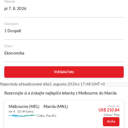
Návrat
pi 7. 8. 2026
Cestujúci
1 Dospelí
Class
Ekonomika
Vyhľadať lety
Naposledy aktualizované dňa
2. augusta 2026 o 17:48 GMT+0
Rezervujte si a získajte najlepšie letenky z Melbourne do Manila
Melbourne (MEL)
Manila (MNL)
Začať od
US$ 210.84
ne 4. 10.
Priamy
Cena/ Pax
Cebu Pacific
Kniha