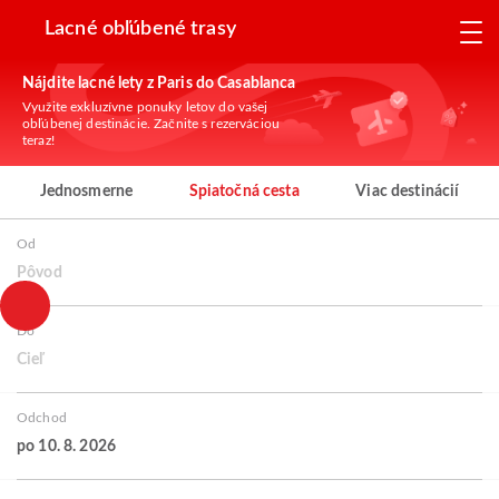
Lacné obľúbené trasy
Nájdite lacné lety z Paris do Casablanca
Využite exkluzívne ponuky letov do vašej
obľúbenej destinácie. Začnite s rezerváciou
teraz!
Jednosmerne
Spiatočná cesta
Viac destinácií
Od
Pôvod
Do
Cieľ
Odchod
po 10. 8. 2026