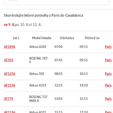
Skontrolujte letové poriadky z Paris do Casablanca
ne 9. 8.
po 10. 8.
st 12. 8.
Let č.
Model lietadla
Odchádza
Príchod na
AF1896
Airbus A320
07:00
09:15
Paris
BOEING 787-
AT703
07:45
09:55
Paris
9
AF1296
Airbus 320
08:05
10:15
Paris
AF1596
Airbus A319
12:35
14:50
Paris
BOEING 737
AT779
13:05
15:15
Paris
MAX 8
AF1196
Airbus A321
15:15
17:20
Paris