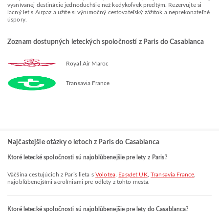
vysnívanej destinácie jednoduchšie než kedykoľvek predtým. Rezervujte si
lacný let s Airpaz a užite si výnimočný cestovateľský zážitok a neprekonateľné
úspory.
Zoznam dostupných leteckých spoločností z Paris do Casablanca
Royal Air Maroc
Transavia France
Najčastejšie otázky o letoch z Paris do Casablanca
Ktoré letecké spoločnosti sú najobľúbenejšie pre lety z Paris?
Väčšina cestujúcich z Paris lieta s
Volotea
,
EasyJet UK
,
Transavia France
,
najobľúbenejšími aerolíniami pre odlety z tohto mesta.
Ktoré letecké spoločnosti sú najobľúbenejšie pre lety do Casablanca?