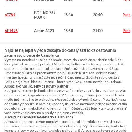
BOEING 737
AT789
18:30
20:40
Paris
MAX 8
AF1496
Airbus A320
18:50
21:00
Paris
Nájdite najlepší výlet a získajte dokonalý zážitok z cestovania
Začnite svoju cestu do Casablanca
Vyrazte na nezabudnuteľné dobrodružstvo do Casablanca, destinácie, kde
každý kút skrýva nový príbeh. Od bohatej kultúrnej histórie až po úchvatné
scenérie – toto mesto ponúka nekonečné možnosti objavovania a úžasu.
Predstavte si, ako sa prechádzate po pulzujúcich uliciach, ochutnávate
miestne špeciality a nasávate jedinečné čaro mesta. Začnite svoju cestu z
Paris a nájdite si ideálnu letenku, ktorá urobí vašu cestu nezabudnuteľnou.
Airpaz ako váš skúsený cestovný partner
S Airpaz si môžete jednoducho rezervovať letenky z Paris do Casablanca. Ako
online cestovná agentúra od roku 2011 chápeme, že každý cestovateľ hľadá
niečo iné – či už je to pohodlie, rýchlosť alebo výhodná cena. Preto je Airpaz
odhodlaný ponúknuť vám najvhodnejšie letové možnosti prispôsobené vašim
potrebám. Len niekoľkými kliknutiami si môžete zaistiť letenku, ktorá premení
vaše cestovné plány na plynulý a príjemný zážitok.
Získajte najlacnejšiu letenku do Casablanca
Airpaz ponúka exkluzívne ponuky a špeciálne akcie, vďaka ktorým si môžete
rezervovať letenku za neuveriteľne výhodné ceny. Využite zľavnené tarify bez
kompromisov v oblasti kvality alebo pohodlia. S Airpaz je cestovanie do vašej