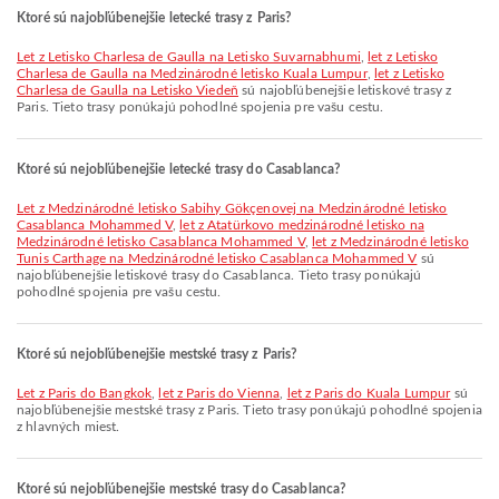
Ktoré sú najobľúbenejšie letecké trasy z Paris?
let z Letisko Charlesa de Gaulla na Letisko Suvarnabhumi
,
let z Letisko
Charlesa de Gaulla na Medzinárodné letisko Kuala Lumpur
,
let z Letisko
Charlesa de Gaulla na Letisko Viedeň
sú najobľúbenejšie letiskové trasy z
Paris. Tieto trasy ponúkajú pohodlné spojenia pre vašu cestu.
Ktoré sú nejobľúbenejšie letecké trasy do Casablanca?
let z Medzinárodné letisko Sabihy Gökçenovej na Medzinárodné letisko
Casablanca Mohammed V
,
let z Atatürkovo medzinárodné letisko na
Medzinárodné letisko Casablanca Mohammed V
,
let z Medzinárodné letisko
Tunis Carthage na Medzinárodné letisko Casablanca Mohammed V
sú
najobľúbenejšie letiskové trasy do Casablanca. Tieto trasy ponúkajú
pohodlné spojenia pre vašu cestu.
Ktoré sú nejobľúbenejšie mestské trasy z Paris?
let z Paris do Bangkok
,
let z Paris do Vienna
,
let z Paris do Kuala Lumpur
sú
najobľúbenejšie mestské trasy z Paris. Tieto trasy ponúkajú pohodlné spojenia
z hlavných miest.
Ktoré sú nejobľúbenejšie mestské trasy do Casablanca?