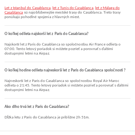
let z Istanbul do Casablanca
,
let z Tunis do Casablanca
,
let z Málaga do
Casablanca
sú najobľúbenejšie mestské trasy do Casablanca. Tieto trasy
ponúkajú pohodlné spojenia z hlavných miest.
O koľkej odlieta najskorší let z Paris do Casablanca?
Najskorší let z Paris do Casablanca so spoločnosťou Air France odlieta o
07:00. Tento letový poriadok si môžete pozrieť a porovnať s ďalšími
dostupnými letmi na Airpaz.
O koľkej hodine odlieta najneskorší let z Paris do Casablanca spoločnosti ?
Najneskorší let z Paris do Casablanca so spoločnosťou Royal Air Maroc
odlieta o 21:45. Tento letový poriadok si môžete pozrieť a porovnať s ďalšími
dostupnými letmi na Airpaz.
Ako dlho trvá let z Paris do Casablanca?
Dĺžka letu z Paris do Casablanca je približne 2h 51m.