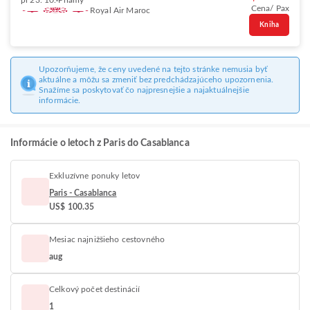
pi 23. 10.
Priamy
Cena/ Pax
Royal Air Maroc
Kniha
Upozorňujeme, že ceny uvedené na tejto stránke nemusia byť
aktuálne a môžu sa zmeniť bez predchádzajúceho upozornenia.
Snažíme sa poskytovať čo najpresnejšie a najaktuálnejšie
informácie.
Informácie o letoch z Paris do Casablanca
Exkluzívne ponuky letov
Paris - Casablanca
US$ 100.35
Mesiac najnižšieho cestovného
aug
Celkový počet destinácií
1