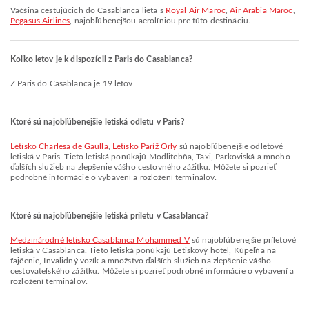
Väčšina cestujúcich do Casablanca lieta s
Royal Air Maroc
,
Air Arabia Maroc
,
Pegasus Airlines
, najobľúbenejšou aerolíniou pre túto destináciu.
Koľko letov je k dispozícii z Paris do Casablanca?
Z Paris do Casablanca je 19 letov.
Ktoré sú najobľúbenejšie letiská odletu v Paris?
Letisko Charlesa de Gaulla
,
Letisko Paríž Orly
sú najobľúbenejšie odletové
letiská v Paris. Tieto letiská ponúkajú Modlitebňa, Taxi, Parkoviská a mnoho
ďalších služieb na zlepšenie vášho cestovného zážitku. Môžete si pozrieť
podrobné informácie o vybavení a rozložení terminálov.
Ktoré sú najobľúbenejšie letiská príletu v Casablanca?
Medzinárodné letisko Casablanca Mohammed V
sú najobľúbenejšie príletové
letiská v Casablanca. Tieto letiská ponúkajú Letiskový hotel, Kúpeľňa na
fajčenie, Invalidný vozík a množstvo ďalších služieb na zlepšenie vášho
cestovateľského zážitku. Môžete si pozrieť podrobné informácie o vybavení a
rozložení terminálov.