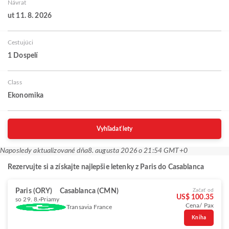
Návrat
ut 11. 8. 2026
Cestujúci
1 Dospelí
Class
Ekonomika
Vyhľadať lety
Naposledy aktualizované dňa
8. augusta 2026 o 21:54 GMT+0
Rezervujte si a získajte najlepšie letenky z Paris do Casablanca
Paris (ORY)
Casablanca (CMN)
Začať od
US$ 100.35
so 29. 8.
Priamy
Cena/ Pax
Transavia France
Kniha