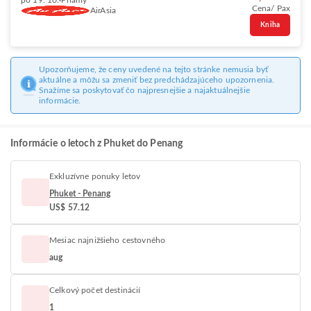
po 19. 10.
Priamy
Cena/ Pax
AirAsia
Kniha
Upozorňujeme, že ceny uvedené na tejto stránke nemusia byť
aktuálne a môžu sa zmeniť bez predchádzajúceho upozornenia.
Snažíme sa poskytovať čo najpresnejšie a najaktuálnejšie
informácie.
Informácie o letoch z Phuket do Penang
Exkluzívne ponuky letov
Phuket - Penang
US$ 57.12
Mesiac najnižšieho cestovného
aug
Celkový počet destinácií
1