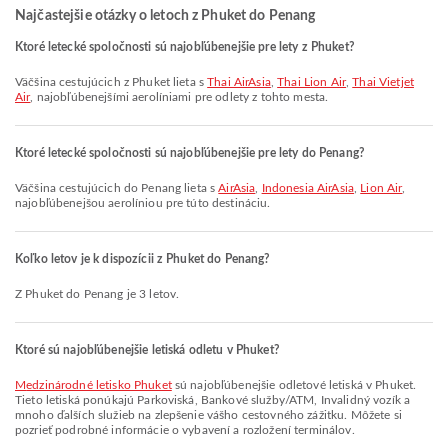
Najčastejšie otázky o letoch z Phuket do Penang
Ktoré letecké spoločnosti sú najobľúbenejšie pre lety z Phuket?
Väčšina cestujúcich z Phuket lieta s
Thai AirAsia
,
Thai Lion Air
,
Thai Vietjet
Air
, najobľúbenejšími aerolíniami pre odlety z tohto mesta.
Ktoré letecké spoločnosti sú najobľúbenejšie pre lety do Penang?
Väčšina cestujúcich do Penang lieta s
AirAsia
,
Indonesia AirAsia
,
Lion Air
,
najobľúbenejšou aerolíniou pre túto destináciu.
Koľko letov je k dispozícii z Phuket do Penang?
Z Phuket do Penang je 3 letov.
Ktoré sú najobľúbenejšie letiská odletu v Phuket?
Medzinárodné letisko Phuket
sú najobľúbenejšie odletové letiská v Phuket.
Tieto letiská ponúkajú Parkoviská, Bankové služby/ATM, Invalidný vozík a
mnoho ďalších služieb na zlepšenie vášho cestovného zážitku. Môžete si
pozrieť podrobné informácie o vybavení a rozložení terminálov.