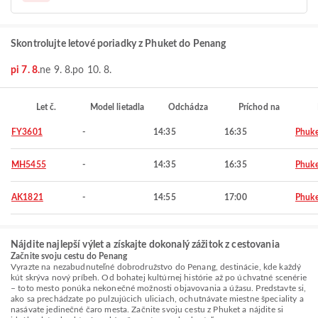
Skontrolujte letové poriadky z Phuket do Penang
pi 7. 8.
ne 9. 8.
po 10. 8.
Let č.
Model lietadla
Odchádza
Príchod na
FY3601
-
14:35
16:35
Phuke
MH5455
-
14:35
16:35
Phuke
AK1821
-
14:55
17:00
Phuke
Nájdite najlepší výlet a získajte dokonalý zážitok z cestovania
Začnite svoju cestu do Penang
Vyrazte na nezabudnuteľné dobrodružstvo do Penang, destinácie, kde každý
kút skrýva nový príbeh. Od bohatej kultúrnej histórie až po úchvatné scenérie
– toto mesto ponúka nekonečné možnosti objavovania a úžasu. Predstavte si,
ako sa prechádzate po pulzujúcich uliciach, ochutnávate miestne špeciality a
nasávate jedinečné čaro mesta. Začnite svoju cestu z Phuket a nájdite si