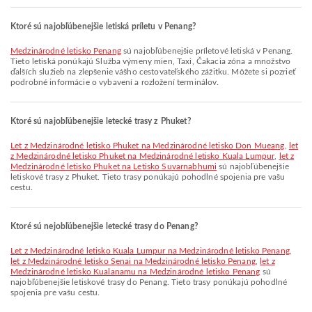
Ktoré sú najobľúbenejšie letiská príletu v Penang?
Medzinárodné letisko Penang
sú najobľúbenejšie príletové letiská v Penang.
Tieto letiská ponúkajú Služba výmeny mien, Taxi, Čakacia zóna a množstvo
ďalších služieb na zlepšenie vášho cestovateľského zážitku. Môžete si pozrieť
podrobné informácie o vybavení a rozložení terminálov.
Ktoré sú najobľúbenejšie letecké trasy z Phuket?
let z Medzinárodné letisko Phuket na Medzinárodné letisko Don Mueang
,
let
z Medzinárodné letisko Phuket na Medzinárodné letisko Kuala Lumpur
,
let z
Medzinárodné letisko Phuket na Letisko Suvarnabhumi
sú najobľúbenejšie
letiskové trasy z Phuket. Tieto trasy ponúkajú pohodlné spojenia pre vašu
cestu.
Ktoré sú nejobľúbenejšie letecké trasy do Penang?
let z Medzinárodné letisko Kuala Lumpur na Medzinárodné letisko Penang
,
let z Medzinárodné letisko Senai na Medzinárodné letisko Penang
,
let z
Medzinárodné letisko Kualanamu na Medzinárodné letisko Penang
sú
najobľúbenejšie letiskové trasy do Penang. Tieto trasy ponúkajú pohodlné
spojenia pre vašu cestu.