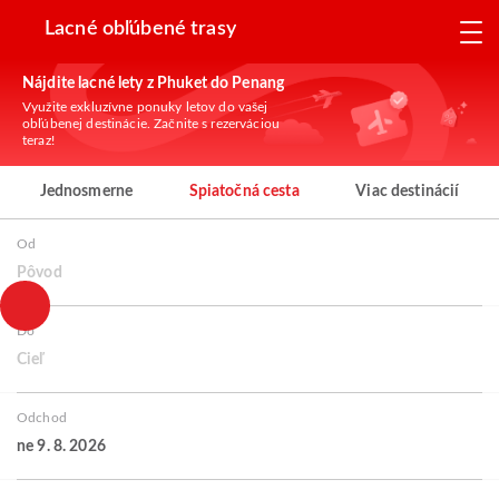
Lacné obľúbené trasy
Nájdite lacné lety z Phuket do Penang
Využite exkluzívne ponuky letov do vašej
obľúbenej destinácie. Začnite s rezerváciou
teraz!
Jednosmerne
Spiatočná cesta
Viac destinácií
Od
Pôvod
Do
Cieľ
Odchod
ne 9. 8. 2026