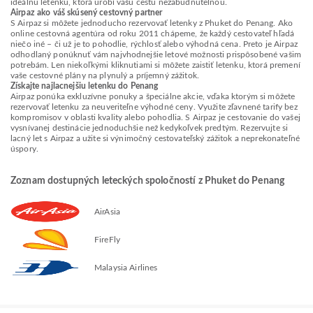
ideálnu letenku, ktorá urobí vašu cestu nezabudnuteľnou.
Airpaz ako váš skúsený cestovný partner
S Airpaz si môžete jednoducho rezervovať letenky z Phuket do Penang. Ako
online cestovná agentúra od roku 2011 chápeme, že každý cestovateľ hľadá
niečo iné – či už je to pohodlie, rýchlosť alebo výhodná cena. Preto je Airpaz
odhodlaný ponúknuť vám najvhodnejšie letové možnosti prispôsobené vašim
potrebám. Len niekoľkými kliknutiami si môžete zaistiť letenku, ktorá premení
vaše cestovné plány na plynulý a príjemný zážitok.
Získajte najlacnejšiu letenku do Penang
Airpaz ponúka exkluzívne ponuky a špeciálne akcie, vďaka ktorým si môžete
rezervovať letenku za neuveriteľne výhodné ceny. Využite zľavnené tarify bez
kompromisov v oblasti kvality alebo pohodlia. S Airpaz je cestovanie do vašej
vysnívanej destinácie jednoduchšie než kedykoľvek predtým. Rezervujte si
lacný let s Airpaz a užite si výnimočný cestovateľský zážitok a neprekonateľné
úspory.
Zoznam dostupných leteckých spoločností z Phuket do Penang
AirAsia
FireFly
Malaysia Airlines