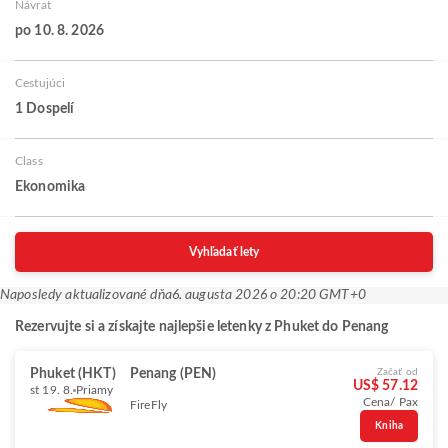
Návrat
po 10. 8. 2026
Cestujúci
1 Dospelí
Class
Ekonomika
Vyhľadať lety
Naposledy aktualizované dňa
6. augusta 2026 o 20:20 GMT+0
Rezervujte si a získajte najlepšie letenky z Phuket do Penang
Phuket (HKT)
Penang (PEN)
Začať od
US$ 57.12
st 19. 8.
Priamy
Cena/ Pax
FireFly
Kniha