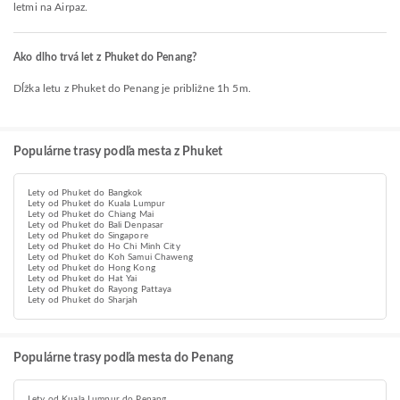
letmi na Airpaz.
Ako dlho trvá let z Phuket do Penang?
Dĺžka letu z Phuket do Penang je približne 1h 5m.
Populárne trasy podľa mesta z Phuket
Lety od Phuket do Bangkok
Lety od Phuket do Kuala Lumpur
Lety od Phuket do Chiang Mai
Lety od Phuket do Bali Denpasar
Lety od Phuket do Singapore
Lety od Phuket do Ho Chi Minh City
Lety od Phuket do Koh Samui Chaweng
Lety od Phuket do Hong Kong
Lety od Phuket do Hat Yai
Lety od Phuket do Rayong Pattaya
Lety od Phuket do Sharjah
Populárne trasy podľa mesta do Penang
Lety od Kuala Lumpur do Penang