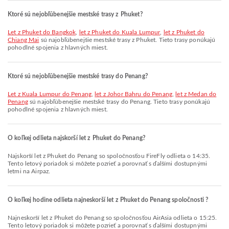
Ktoré sú nejobľúbenejšie mestské trasy z Phuket?
let z Phuket do Bangkok
,
let z Phuket do Kuala Lumpur
,
let z Phuket do
Chiang Mai
sú najobľúbenejšie mestské trasy z Phuket. Tieto trasy ponúkajú
pohodlné spojenia z hlavných miest.
Ktoré sú nejobľúbenejšie mestské trasy do Penang?
let z Kuala Lumpur do Penang
,
let z Johor Bahru do Penang
,
let z Medan do
Penang
sú najobľúbenejšie mestské trasy do Penang. Tieto trasy ponúkajú
pohodlné spojenia z hlavných miest.
O koľkej odlieta najskorší let z Phuket do Penang?
Najskorší let z Phuket do Penang so spoločnosťou FireFly odlieta o 14:35.
Tento letový poriadok si môžete pozrieť a porovnať s ďalšími dostupnými
letmi na Airpaz.
O koľkej hodine odlieta najneskorší let z Phuket do Penang spoločnosti ?
Najneskorší let z Phuket do Penang so spoločnosťou AirAsia odlieta o 15:25.
Tento letový poriadok si môžete pozrieť a porovnať s ďalšími dostupnými