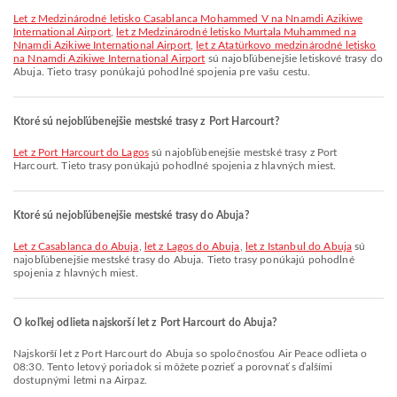
let z Medzinárodné letisko Casablanca Mohammed V na Nnamdi Azikiwe
International Airport
,
let z Medzinárodné letisko Murtala Muhammed na
Nnamdi Azikiwe International Airport
,
let z Atatürkovo medzinárodné letisko
na Nnamdi Azikiwe International Airport
sú najobľúbenejšie letiskové trasy do
Abuja. Tieto trasy ponúkajú pohodlné spojenia pre vašu cestu.
Ktoré sú nejobľúbenejšie mestské trasy z Port Harcourt?
let z Port Harcourt do Lagos
sú najobľúbenejšie mestské trasy z Port
Harcourt. Tieto trasy ponúkajú pohodlné spojenia z hlavných miest.
Ktoré sú nejobľúbenejšie mestské trasy do Abuja?
let z Casablanca do Abuja
,
let z Lagos do Abuja
,
let z Istanbul do Abuja
sú
najobľúbenejšie mestské trasy do Abuja. Tieto trasy ponúkajú pohodlné
spojenia z hlavných miest.
O koľkej odlieta najskorší let z Port Harcourt do Abuja?
Najskorší let z Port Harcourt do Abuja so spoločnosťou Air Peace odlieta o
08:30. Tento letový poriadok si môžete pozrieť a porovnať s ďalšími
dostupnými letmi na Airpaz.