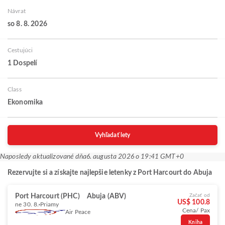
Návrat
so 8. 8. 2026
Cestujúci
1 Dospelí
Class
Ekonomika
Vyhľadať lety
Naposledy aktualizované dňa
6. augusta 2026 o 19:41 GMT+0
Rezervujte si a získajte najlepšie letenky z Port Harcourt do Abuja
Port Harcourt (PHC)
Abuja (ABV)
Začať od
US$ 100.8
ne 30. 8.
Priamy
Cena/ Pax
Air Peace
Kniha