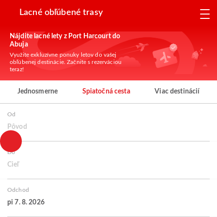
Lacné obľúbené trasy
Nájdite lacné lety z Port Harcourt do
Abuja
Využite exkluzívne ponuky letov do vašej
obľúbenej destinácie. Začnite s rezerváciou
teraz!
Jednosmerne
Spiatočná cesta
Viac destinácií
Od
Pôvod
Do
Cieľ
Odchod
pi 7. 8. 2026