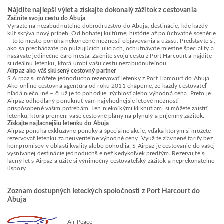
Nájdite najlepší výlet a získajte dokonalý zážitok z cestovania
Začnite svoju cestu do Abuja
Vyrazte na nezabudnuteľné dobrodružstvo do Abuja, destinácie, kde každý
kút skrýva nový príbeh. Od bohatej kultúrnej histórie až po úchvatné scenérie
– toto mesto ponúka nekonečné možnosti objavovania a úžasu. Predstavte si,
ako sa prechádzate po pulzujúcich uliciach, ochutnávate miestne špeciality a
nasávate jedinečné čaro mesta. Začnite svoju cestu z Port Harcourt a nájdite
si ideálnu letenku, ktorá urobí vašu cestu nezabudnuteľnou.
Airpaz ako váš skúsený cestovný partner
S Airpaz si môžete jednoducho rezervovať letenky z Port Harcourt do Abuja.
Ako online cestovná agentúra od roku 2011 chápeme, že každý cestovateľ
hľadá niečo iné – či už je to pohodlie, rýchlosť alebo výhodná cena. Preto je
Airpaz odhodlaný ponúknuť vám najvhodnejšie letové možnosti
prispôsobené vašim potrebám. Len niekoľkými kliknutiami si môžete zaistiť
letenku, ktorá premení vaše cestovné plány na plynulý a príjemný zážitok.
Získajte najlacnejšiu letenku do Abuja
Airpaz ponúka exkluzívne ponuky a špeciálne akcie, vďaka ktorým si môžete
rezervovať letenku za neuveriteľne výhodné ceny. Využite zľavnené tarify bez
kompromisov v oblasti kvality alebo pohodlia. S Airpaz je cestovanie do vašej
vysnívanej destinácie jednoduchšie než kedykoľvek predtým. Rezervujte si
lacný let s Airpaz a užite si výnimočný cestovateľský zážitok a neprekonateľné
úspory.
Zoznam dostupných leteckých spoločností z Port Harcourt do
Abuja
Air Peace