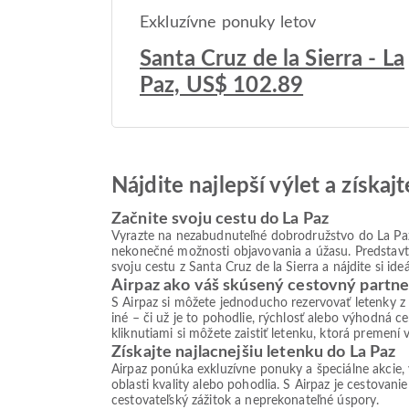
Exkluzívne ponuky letov
Santa Cruz de la Sierra - La
Paz, US$ 102.89
Nájdite najlepší výlet a získa
Začnite svoju cestu do La Paz
Vyrazte na nezabudnuteľné dobrodružstvo do La Paz,
nekonečné možnosti objavovania a úžasu. Predstavte 
svoju cestu z Santa Cruz de la Sierra a nájdite si i
Airpaz ako váš skúsený cestovný partne
S Airpaz si môžete jednoducho rezervovať letenky z
iné – či už je to pohodlie, rýchlosť alebo výhodná
kliknutiami si môžete zaistiť letenku, ktorá premení
Získajte najlacnejšiu letenku do La Paz
Airpaz ponúka exkluzívne ponuky a špeciálne akcie,
oblasti kvality alebo pohodlia. S Airpaz je cestovan
cestovateľský zážitok a neprekonateľné úspory.