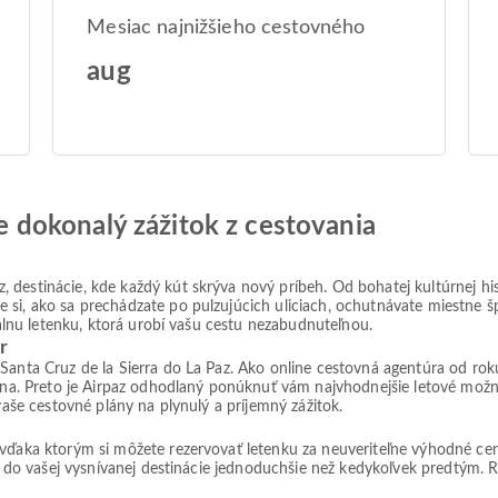
Mesiac najnižšieho cestovného
aug
jte dokonalý zážitok z cestovania
 destinácie, kde každý kút skrýva nový príbeh. Od bohatej kultúrnej h
si, ako sa prechádzate po pulzujúcich uliciach, ochutnávate miestne šp
deálnu letenku, ktorá urobí vašu cestu nezabudnuteľnou.
r
 Santa Cruz de la Sierra do La Paz. Ako online cestovná agentúra od ro
 cena. Preto je Airpaz odhodlaný ponúknuť vám najvhodnejšie letové mo
 vaše cestovné plány na plynulý a príjemný zážitok.
 vďaka ktorým si môžete rezervovať letenku za neuveriteľne výhodné ce
ie do vašej vysnívanej destinácie jednoduchšie než kedykoľvek predtým. Re