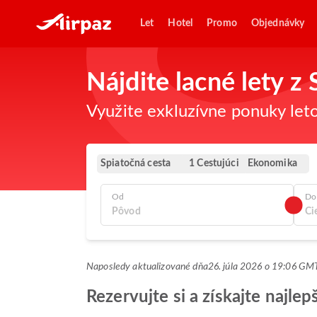
Let
Hotel
Promo
Objednávky
Nájdite lacné lety z 
Využite exkluzívne ponuky leto
Spiatočná cesta
Ekonomika
1 Cestujúci
Od
Do
Naposledy aktualizované dňa
26. júla 2026 o 19:06 G
Rezervujte si a získajte najlep