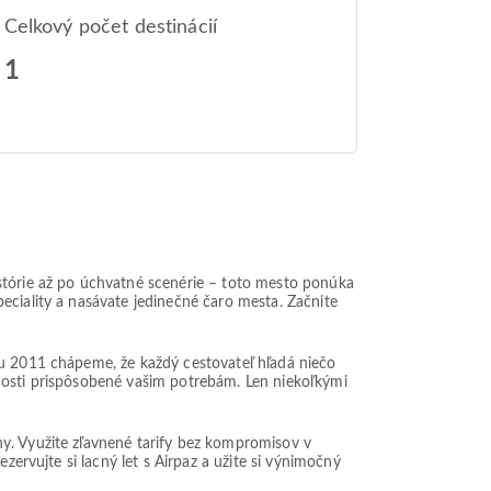
Celkový počet destinácií
1
istórie až po úchvatné scenérie – toto mesto ponúka
eciality a nasávate jedinečné čaro mesta. Začnite
ku 2011 chápeme, že každý cestovateľ hľadá niečo
žnosti prispôsobené vašim potrebám. Len niekoľkými
ny. Využite zľavnené tarify bez kompromisov v
zervujte si lacný let s Airpaz a užite si výnimočný