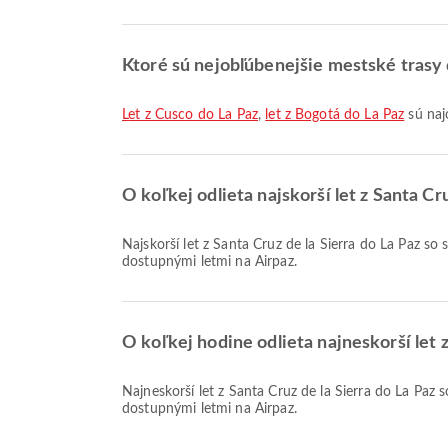
Ktoré sú nejobľúbenejšie mestské trasy 
let z Cusco do La Paz
,
let z Bogotá do La Paz
sú naj
O koľkej odlieta najskorší let z Santa Cr
Najskorší let z Santa Cruz de la Sierra do La Paz so spoločnosťou Boliviana de Aviación odlieta o 05:20. Tento letový poriadok si môžete pozrieť a porovnať s ďalšími
dostupnými letmi na Airpaz.
O koľkej hodine odlieta najneskorší let z
Najneskorší let z Santa Cruz de la Sierra do La Paz so spoločnosťou Boliviana de Aviación odlieta o 21:50. Tento letový poriadok si môžete pozrieť a porovnať s ďalšími
dostupnými letmi na Airpaz.