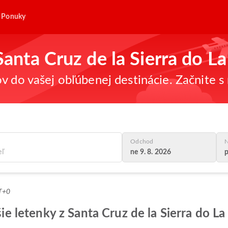
Ponuky
Santa Cruz de la Sierra do L
v do vašej obľúbenej destinácie. Začnite s 
Odchod
N
ne 9. 8. 2026
p
MT+0
šie letenky z Santa Cruz de la Sierra do La