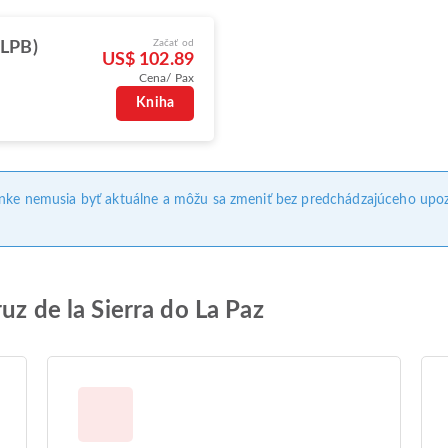
Začať od
(LPB)
US$ 102.89
Cena/ Pax
Kniha
ánke nemusia byť aktuálne a môžu sa zmeniť bez predchádzajúceho upoz
uz de la Sierra do La Paz