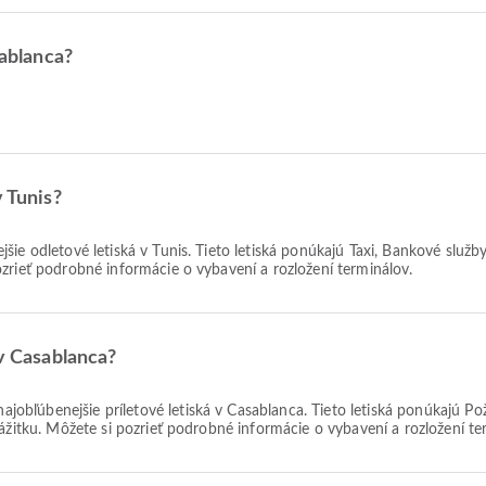
sablanca?
v Tunis?
jšie odletové letiská v Tunis. Tieto letiská ponúkajú Taxi, Bankové slu
zrieť podrobné informácie o vybavení a rozložení terminálov.
 v Casablanca?
ajobľúbenejšie príletové letiská v Casablanca. Tieto letiská ponúkajú P
ážitku. Môžete si pozrieť podrobné informácie o vybavení a rozložení te