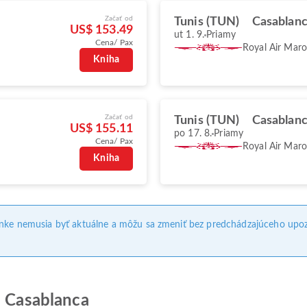
Začať od
Tunis (TUN)
Casablan
US$ 153.49
ut 1. 9.
Priamy
Cena/ Pax
Royal Air Mar
Kniha
Začať od
Tunis (TUN)
Casablan
US$ 155.11
po 17. 8.
Priamy
Cena/ Pax
Royal Air Mar
Kniha
ánke nemusia byť aktuálne a môžu sa zmeniť bez predchádzajúceho upoz
o Casablanca