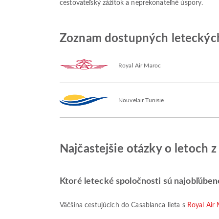
cestovateľský zážitok a neprekonateľné úspory.
Zoznam dostupných leteckých
Royal Air Maroc
Nouvelair Tunisie
Najčastejšie otázky o letoch 
Ktoré letecké spoločnosti sú najobľúben
Väčšina cestujúcich do Casablanca lieta s
Royal Air