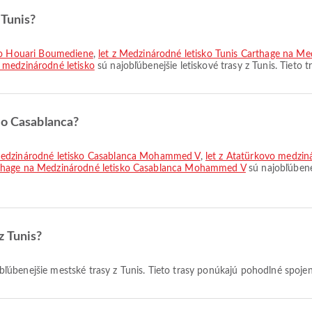
 Tunis?
sko Houari Boumediene
,
let z Medzinárodné letisko Tunis Carthage na 
 medzinárodné letisko
sú najobľúbenejšie letiskové trasy z Tunis. Tieto 
do Casablanca?
 Medzinárodné letisko Casablanca Mohammed V
,
let z Atatürkovo medzin
arthage na Medzinárodné letisko Casablanca Mohammed V
sú najobľúbenej
z Tunis?
bľúbenejšie mestské trasy z Tunis. Tieto trasy ponúkajú pohodlné spojen