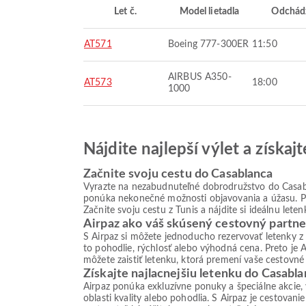
Let č.
Model lietadla
Odchád
AT571
Boeing 777-300ER
11:50
AIRBUS A350-
AT573
18:00
1000
Nájdite najlepší výlet a získa
Začnite svoju cestu do Casablanca
Vyrazte na nezabudnuteľné dobrodružstvo do Casabla
ponúka nekonečné možnosti objavovania a úžasu. Pre
Začnite svoju cestu z Tunis a nájdite si ideálnu let
Airpaz ako váš skúsený cestovný partne
S Airpaz si môžete jednoducho rezervovať letenky z
to pohodlie, rýchlosť alebo výhodná cena. Preto je
môžete zaistiť letenku, ktorá premení vaše cestovné 
Získajte najlacnejšiu letenku do Casabl
Airpaz ponúka exkluzívne ponuky a špeciálne akcie,
oblasti kvality alebo pohodlia. S Airpaz je cestovan