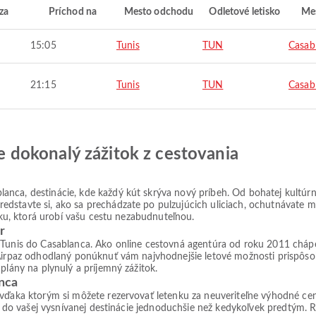
za
Príchod na
Mesto odchodu
Odletové letisko
Mes
15:05
Tunis
TUN
Casab
21:15
Tunis
TUN
Casab
jte dokonalý zážitok z cestovania
nca, destinácie, kde každý kút skrýva nový príbeh. Od bohatej kultúrne
dstavte si, ako sa prechádzate po pulzujúcich uliciach, ochutnávate mi
enku, ktorá urobí vašu cestu nezabudnuteľnou.
r
 Tunis do Casablanca. Ako online cestovná agentúra od roku 2011 chápem
 Airpaz odhodlaný ponúknuť vám najvhodnejšie letové možnosti prispôso
plány na plynulý a príjemný zážitok.
anca
 vďaka ktorým si môžete rezervovať letenku za neuveriteľne výhodné ce
ie do vašej vysnívanej destinácie jednoduchšie než kedykoľvek predtým. Re