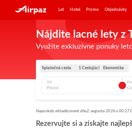
Let
Hotel
Promo
Objednávky
Nájdite lacné lety z
Využite exkluzívne ponuky leto
Spiatočná cesta
Ekonomika
1 Cestujúci
Od
Do
Naposledy aktualizované dňa
2. augusta 2026 o 00:2
Rezervujte si a získajte najle