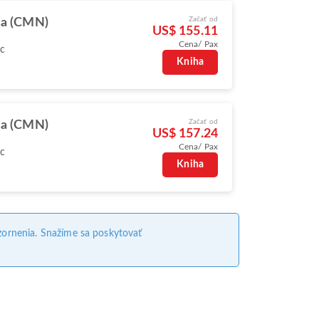
Začať od
ca (CMN)
US$ 155.11
Cena/ Pax
oc
Kniha
Začať od
ca (CMN)
US$ 157.24
Cena/ Pax
oc
Kniha
ornenia. Snažíme sa poskytovať