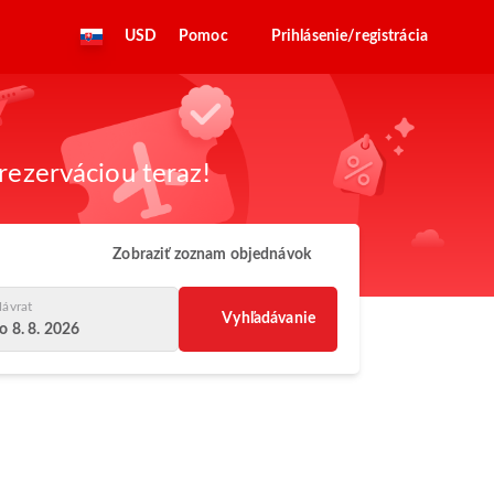
USD
Pomoc
Prihlásenie/registrácia
rezerváciou teraz!
Zobraziť zoznam objednávok
ávrat
Vyhľadávanie
o 8. 8. 2026