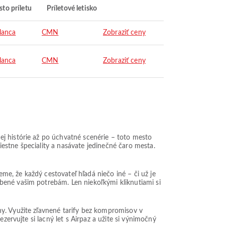
to príletu
Príletové letisko
lanca
CMN
Zobraziť ceny
lanca
CMN
Zobraziť ceny
j histórie až po úchvatné scenérie – toto mesto
estne špeciality a nasávate jedinečné čaro mesta.
e, že každý cestovateľ hľadá niečo iné – či už je
bené vašim potrebám. Len niekoľkými kliknutiami si
ny. Využite zľavnené tarify bez kompromisov v
zervujte si lacný let s Airpaz a užite si výnimočný