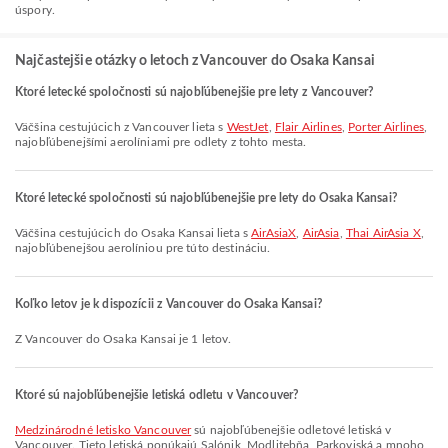
úspory.
Najčastejšie otázky o letoch z Vancouver do Osaka Kansai
Ktoré letecké spoločnosti sú najobľúbenejšie pre lety z Vancouver?
Väčšina cestujúcich z Vancouver lieta s
WestJet
,
Flair Airlines
,
Porter Airlines
,
najobľúbenejšími aerolíniami pre odlety z tohto mesta.
Ktoré letecké spoločnosti sú najobľúbenejšie pre lety do Osaka Kansai?
Väčšina cestujúcich do Osaka Kansai lieta s
AirAsiaX
,
AirAsia
,
Thai AirAsia X
,
najobľúbenejšou aerolíniou pre túto destináciu.
Koľko letov je k dispozícii z Vancouver do Osaka Kansai?
Z Vancouver do Osaka Kansai je 1 letov.
Ktoré sú najobľúbenejšie letiská odletu v Vancouver?
Medzinárodné letisko Vancouver
sú najobľúbenejšie odletové letiská v
Vancouver. Tieto letiská ponúkajú Salónik, Modlitebňa, Parkoviská a mnoho