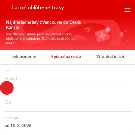
Lacné obľúbené trasy
Nájdite lacné lety z Vancouver do Osaka
Kansai
Využite exkluzívne ponuky letov do vašej
obľúbenej destinácie. Začnite s rezerváciou
teraz!
Jednosmerne
Spiatočná cesta
Viac destinácií
Od
Pôvod
Do
Cieľ
Odchod
po 10. 8. 2026