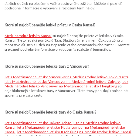
ďalších služieb na zlepšenie vášho cestovného zážitku. Môžete si pozrieť
podrobné informácie o vybavení a rozložení terminálov.
Ktoré sú najobľúbenejšie letiská príletu v Osaka Kansai?
Medzinárodné letisko Kansai
sú najobľúbenejšie príletové letiská v Osaka
Kansai. Tieto letiská ponúkajú Taxi, Služba výmeny mien, Čakacia zóna a
množstvo ďalších služieb na zlepšenie vášho cestovateľského zážitku. Môžete
si pozrieť podrobné informácie o vybavení a rozložení terminálov.
Ktoré sú najobľúbenejšie letecké trasy z Vancouver?
let z Medzinárodné letisko Vancouver na Medzinárodné letisko Tokio Narita
,
let z Medzinárodné letisko Vancouver na Medzinárodné letisko Calgary
,
let z
Medzinárodné letisko Vancouver na Medzinárodné letisko Hongkong
sú
najobľúbenejšie letiskové trasy z Vancouver. Tieto trasy ponúkajú pohodlné
spojenia pre vašu cestu.
Ktoré sú nejobľúbenejšie letecké trasy do Osaka Kansai?
let z Medzinárodné letisko Taiwan-Tchao jüan na Medzinárodné letisko
Kansai
,
let z Medzinárodné letisko Kuala Lumpur na Medzinárodné letisko
Kansai
,
let z Medzinárodné letisko Kaohsiung na Medzinárodné letisko Kansai