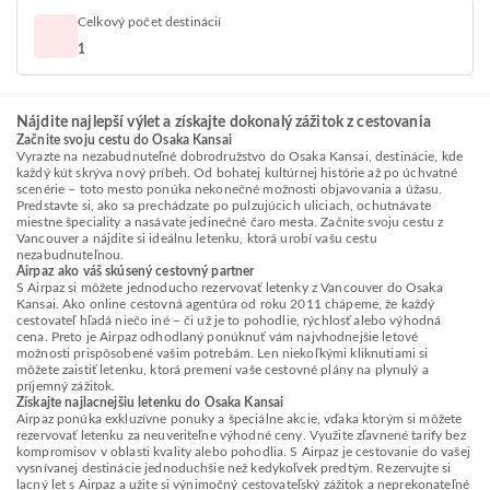
Celkový počet destinácií
1
Nájdite najlepší výlet a získajte dokonalý zážitok z cestovania
Začnite svoju cestu do Osaka Kansai
Vyrazte na nezabudnuteľné dobrodružstvo do Osaka Kansai, destinácie, kde
každý kút skrýva nový príbeh. Od bohatej kultúrnej histórie až po úchvatné
scenérie – toto mesto ponúka nekonečné možnosti objavovania a úžasu.
Predstavte si, ako sa prechádzate po pulzujúcich uliciach, ochutnávate
miestne špeciality a nasávate jedinečné čaro mesta. Začnite svoju cestu z
Vancouver a nájdite si ideálnu letenku, ktorá urobí vašu cestu
nezabudnuteľnou.
Airpaz ako váš skúsený cestovný partner
S Airpaz si môžete jednoducho rezervovať letenky z Vancouver do Osaka
Kansai. Ako online cestovná agentúra od roku 2011 chápeme, že každý
cestovateľ hľadá niečo iné – či už je to pohodlie, rýchlosť alebo výhodná
cena. Preto je Airpaz odhodlaný ponúknuť vám najvhodnejšie letové
možnosti prispôsobené vašim potrebám. Len niekoľkými kliknutiami si
môžete zaistiť letenku, ktorá premení vaše cestovné plány na plynulý a
príjemný zážitok.
Získajte najlacnejšiu letenku do Osaka Kansai
Airpaz ponúka exkluzívne ponuky a špeciálne akcie, vďaka ktorým si môžete
rezervovať letenku za neuveriteľne výhodné ceny. Využite zľavnené tarify bez
kompromisov v oblasti kvality alebo pohodlia. S Airpaz je cestovanie do vašej
vysnívanej destinácie jednoduchšie než kedykoľvek predtým. Rezervujte si
lacný let s Airpaz a užite si výnimočný cestovateľský zážitok a neprekonateľné