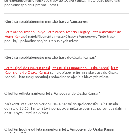
sú najobľúbenejšie letiskové trasy do Osaka Kansai. Tieto trasy ponúkajú
pohodlné spojenia pre vašu cestu.
Ktoré sú nejobľúbenejšie mestské trasy z Vancouver?
let z Vancouver do Tokyo
,
let z Vancouver do Calgary
,
let z Vancouver do
Hong Kong
sú najobľúbenejšie mestské trasy z Vancouver. Tieto trasy
ponúkajú pohodlné spojenia z hlavných miest.
Ktoré sú nejobľúbenejšie mestské trasy do Osaka Kansai?
let z Taipei do Osaka Kansai
,
let z Kuala Lumpur do Osaka Kansai
,
let z
Kaohsiung do Osaka Kansai
sú najobľúbenejšie mestské trasy do Osaka
Kansai. Tieto trasy ponúkajú pohodlné spojenia z hlavných miest.
O koľkej odlieta najskorší let z Vancouver do Osaka Kansai?
Najskorší let z Vancouver do Osaka Kansai so spoločnosťou Air Canada
odlieta o 13:15. Tento letový poriadok si môžete pozrieť a porovnať s ďalšími
dostupnými letmi na Airpaz.
O koľkej hodine odlieta najneskorší let z Vancouver do Osaka Kansai