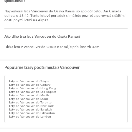
spoločnosti ?
Najneskorší let z Vancouver do Osaka Kansai so spoločnosťou Air Canada
odlieta o 13:45. Tento letový poriadok si môžete pozrieť a porovnať s ďalšími
dostupnými letmi na Airpaz.
Ako dlho trvá let z Vancouver do Osaka Kansai?
Dĺžka letu z Vancouver do Osaka Kansai je približne 9h 43m.
Populárne trasy podľa mesta z Vancouver
Lety od Vancouver do Tokyo
Lety od Vancouver do Calgary
Lety od Vancouver do Hong Kong
Lety od Vancouver do Los Angeles
Lety od Vancouver do Manila
Lety od Vancouver do Seoul
Lety od Vancouver do Toronto
Lety od Vancouver do New York
Lety od Vancouver do Bangkok
Lety od Vancouver do Edmonton
Lety od Vancouver do London