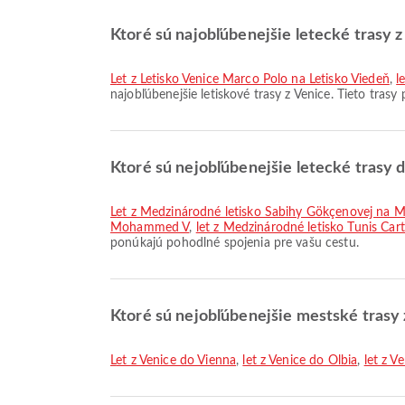
Ktoré sú najobľúbenejšie letecké trasy 
let z Letisko Venice Marco Polo na Letisko Viedeň
,
l
najobľúbenejšie letiskové trasy z Venice. Tieto tras
Ktoré sú nejobľúbenejšie letecké trasy 
let z Medzinárodné letisko Sabihy Gökçenovej na
Mohammed V
,
let z Medzinárodné letisko Tunis C
ponúkajú pohodlné spojenia pre vašu cestu.
Ktoré sú nejobľúbenejšie mestské trasy 
let z Venice do Vienna
,
let z Venice do Olbia
,
let z V