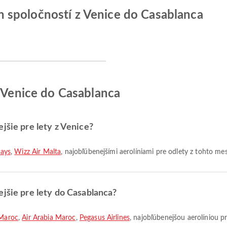
 spoločností z Venice do Casablanca
z Venice do Casablanca
jšie pre lety z Venice?
ways
,
Wizz Air Malta
, najobľúbenejšími aerolíniami pre odlety z tohto mes
ejšie pre lety do Casablanca?
 Maroc
,
Air Arabia Maroc
,
Pegasus Airlines
, najobľúbenejšou aerolíniou pr