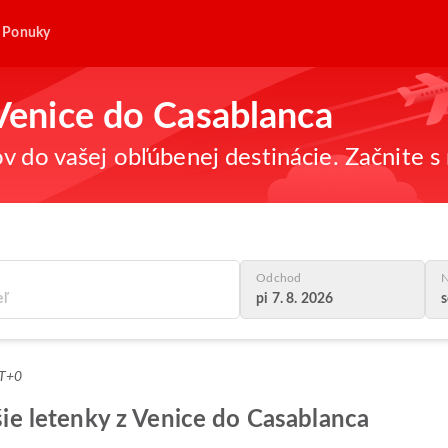
Ponuky
 Venice do Casablanca
v do vašej obľúbenej destinácie. Začnite s 
Odchod
N
pi 7. 8. 2026
s
MT+0
pšie letenky z Venice do Casablanca