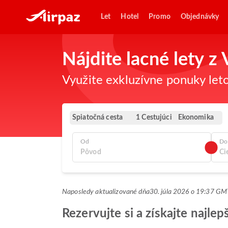
Let
Hotel
Promo
Objednávky
Nájdite lacné lety z
Využite exkluzívne ponuky leto
Spiatočná cesta
Ekonomika
1 Cestujúci
Od
Do
Naposledy aktualizované dňa
30. júla 2026 o 19:37 G
Rezervujte si a získajte najle