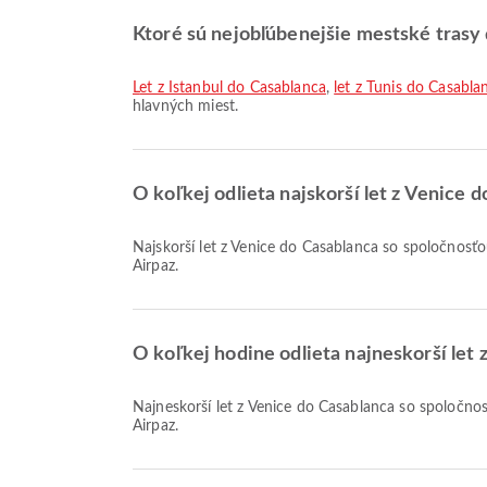
Ktoré sú nejobľúbenejšie mestské trasy
let z Istanbul do Casablanca
,
let z Tunis do Casabla
hlavných miest.
O koľkej odlieta najskorší let z Venice 
Najskorší let z Venice do Casablanca so spoločnosťou Air Arabia Maroc odlieta o 12:00. Tento letový poriadok si môžete pozrieť a porovnať s ďalšími dostupnými letmi na
Airpaz.
O koľkej hodine odlieta najneskorší let 
Najneskorší let z Venice do Casablanca so spoločnosťou Air Arabia Maroc odlieta o 19:45. Tento letový poriadok si môžete pozrieť a porovnať s ďalšími dostupnými letmi na
Airpaz.