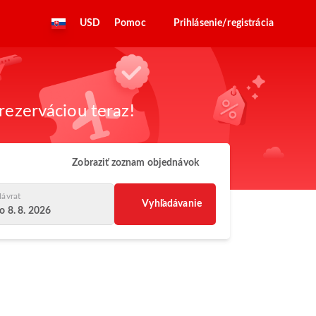
USD
Pomoc
Prihlásenie/registrácia
rezerváciou teraz!
Zobraziť zoznam objednávok
ávrat
Vyhľadávanie
o 8. 8. 2026