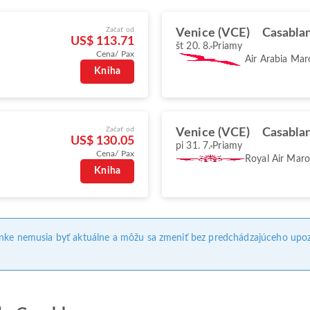
Začať od
Venice (VCE)
Casabla
US$ 113.71
št 20. 8.
Priamy
Cena/ Pax
Air Arabia Mar
Kniha
Začať od
Venice (VCE)
Casabla
US$ 130.05
pi 31. 7.
Priamy
Cena/ Pax
Royal Air Mar
Kniha
ánke nemusia byť aktuálne a môžu sa zmeniť bez predchádzajúceho upoz