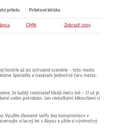
to príletu
Príletové letisko
lanca
CMN
Zobraziť ceny
j histórie až po úchvatné scenérie – toto mesto
estne špeciality a nasávate jedinečné čaro mesta.
me, že každý cestovateľ hľadá niečo iné – či už je
bené vašim potrebám. Len niekoľkými kliknutiami si
ny. Využite zľavnené tarify bez kompromisov v
zervujte si lacný let s Airpaz a užite si výnimočný