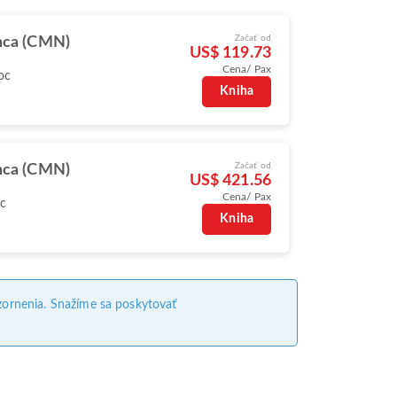
Začať od
nca (CMN)
US$ 119.73
Cena/ Pax
oc
Kniha
Začať od
nca (CMN)
US$ 421.56
Cena/ Pax
oc
Kniha
ornenia. Snažíme sa poskytovať