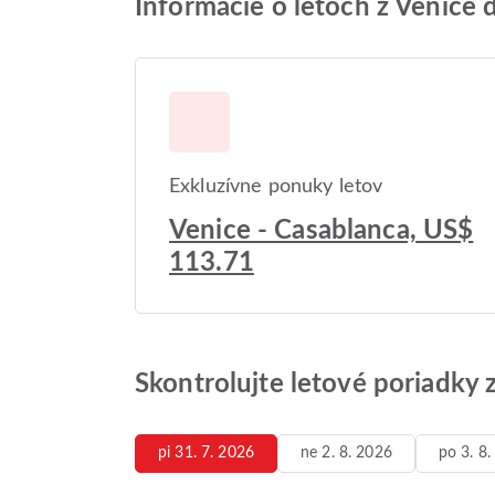
Informácie o letoch z Venice 
Exkluzívne ponuky letov
Venice - Casablanca, US$
113.71
Skontrolujte letové poriadky 
pi 31. 7. 2026
ne 2. 8. 2026
po 3. 8