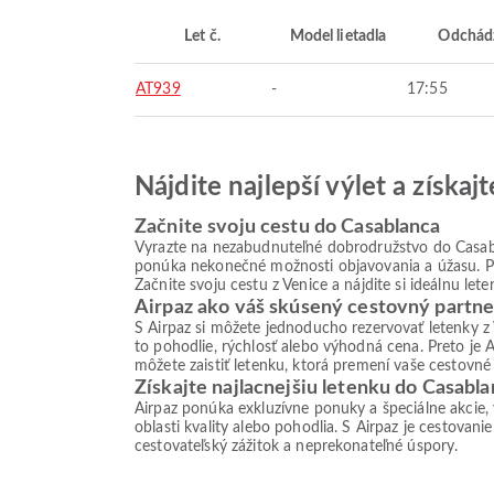
Let č.
Model lietadla
Odchád
AT939
-
17:55
Nájdite najlepší výlet a získa
Začnite svoju cestu do Casablanca
Vyrazte na nezabudnuteľné dobrodružstvo do Casabla
ponúka nekonečné možnosti objavovania a úžasu. Pre
Začnite svoju cestu z Venice a nájdite si ideálnu le
Airpaz ako váš skúsený cestovný partne
S Airpaz si môžete jednoducho rezervovať letenky z
to pohodlie, rýchlosť alebo výhodná cena. Preto je
môžete zaistiť letenku, ktorá premení vaše cestovné 
Získajte najlacnejšiu letenku do Casabl
Airpaz ponúka exkluzívne ponuky a špeciálne akcie,
oblasti kvality alebo pohodlia. S Airpaz je cestovan
cestovateľský zážitok a neprekonateľné úspory.