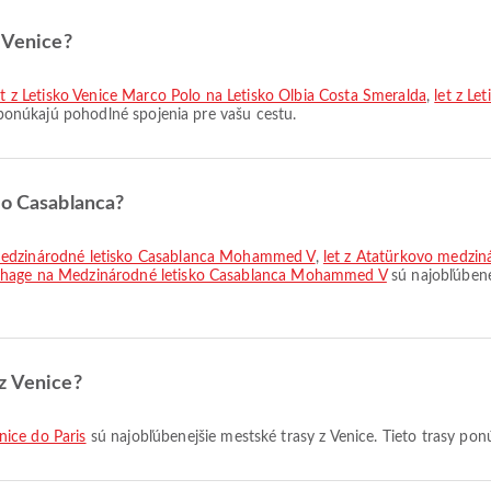
z Venice?
et z Letisko Venice Marco Polo na Letisko Olbia Costa Smeralda
,
let z Le
y ponúkajú pohodlné spojenia pre vašu cestu.
do Casablanca?
 Medzinárodné letisko Casablanca Mohammed V
,
let z Atatürkovo medzin
arthage na Medzinárodné letisko Casablanca Mohammed V
sú najobľúbenej
z Venice?
enice do Paris
sú najobľúbenejšie mestské trasy z Venice. Tieto trasy pon