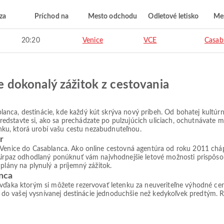
za
Príchod na
Mesto odchodu
Odletové letisko
Mes
20:20
Venice
VCE
Casab
jte dokonalý zážitok z cestovania
nca, destinácie, kde každý kút skrýva nový príbeh. Od bohatej kultúrne
dstavte si, ako sa prechádzate po pulzujúcich uliciach, ochutnávate mi
tenku, ktorá urobí vašu cestu nezabudnuteľnou.
r
 Venice do Casablanca. Ako online cestovná agentúra od roku 2011 chápe
 Airpaz odhodlaný ponúknuť vám najvhodnejšie letové možnosti prispôso
plány na plynulý a príjemný zážitok.
anca
 vďaka ktorým si môžete rezervovať letenku za neuveriteľne výhodné ce
ie do vašej vysnívanej destinácie jednoduchšie než kedykoľvek predtým. Re