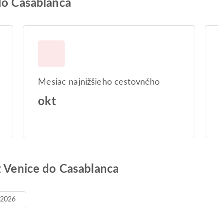
do Casablanca
Mesiac najnižšieho cestovného
okt
z Venice do Casablanca
. 2026