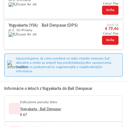
so 8. 8.
Priamy
Cena/ Pax
Super Air Jet
Kniha
Yogyakarta (YIA)
Bali Denpasar (DPS)
Začať od
€ 79,46
pi 2. 10.
Priamy
Cena/ Pax
Super Air Jet
Kniha
Upozorňujeme, že ceny uvedené na tejto stránke nemusia byť
aktuálne a môžu sa zmeniť bez predchádzajúceho upozornenia.
Snažíme sa poskytovať čo najpresnejšie a najaktuálnejšie
informácie.
Informácie o letoch z Yogyakarta do Bali Denpasar
Exkluzívne ponuky letov
Yogyakarta - Bali Denpasar
€ 67