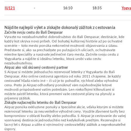
IU121
-
16:10
18:35
Yogya
Nájdite najlepší výlet a získajte dokonalý zážitok z cestovania
Začnite svoju cestu do Bali Denpasar
Vyrazte na nezabudnuteľné dobrodružstvo do Bali Denpasar, destinácie, kde
každý kút skrýva nový príbeh. Od bohatej kultúrnej histórie až po úchvatné
scenérie – toto mesto ponúka nekonečné možnosti objavovania a úžasu.
Predstavte si, ako sa prechádzate po pulzujúcich uliciach, ochutnávate
miestne špeciality a nasávate jedinečné čaro mesta. Začnite svoju cestu z
Yogyakarta a nájdite si ideálnu letenku, ktorá urobí vašu cestu
nezabudnuteľnou.
Airpaz ako váš skúsený cestovný partner
S Airpaz si môžete jednoducho rezervovať letenky z Yogyakarta do Bali
Denpasar. Ako online cestovná agentúra od roku 2011 chápeme, že každý
cestovateľ hľadá niečo iné – či už je to pohodlie, rýchlosť alebo výhodná
cena. Preto je Airpaz odhodlaný ponúknuť vám najvhodnejšie letové
možnosti prispôsobené vašim potrebám. Len niekoľkými kliknutiami si
môžete zaistiť letenku, ktorá premení vaše cestovné plány na plynulý a
príjemný zážitok.
Získajte najlacnejšiu letenku do Bali Denpasar
Airpaz ponúka exkluzívne ponuky a špeciálne akcie, vďaka ktorým si môžete
rezervovať letenku za neuveriteľne výhodné ceny. Využite zľavnené tarify bez
kompromisov v oblasti kvality alebo pohodlia. S Airpaz je cestovanie do vašej
vysnívanej destinácie jednoduchšie než kedykoľvek predtým. Rezervujte si
lacný let s Airpaz a užite si výnimočný cestovateľský zážitok a neprekonateľné
úspory.