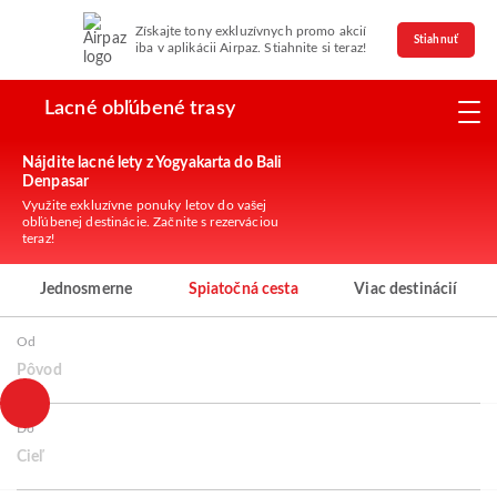
Získajte tony exkluzívnych promo akcií
Stiahnuť
iba v aplikácii Airpaz. Stiahnite si teraz!
Lacné obľúbené trasy
Nájdite lacné lety z Yogyakarta do Bali
Denpasar
Využite exkluzívne ponuky letov do vašej
obľúbenej destinácie. Začnite s rezerváciou
teraz!
Jednosmerne
Spiatočná cesta
Viac destinácií
Od
Pôvod
Do
Cieľ