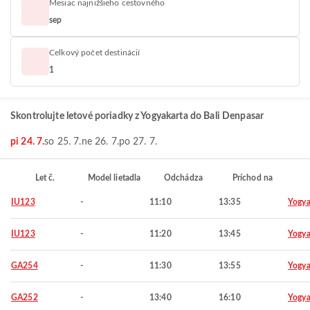
Mesiac najnižšieho cestovného
sep
Celkový počet destinácií
1
Skontrolujte letové poriadky z Yogyakarta do Bali Denpasar
pi 24. 7.
so 25. 7.
ne 26. 7.
po 27. 7.
Let č.
Model lietadla
Odchádza
Príchod na
IU123
-
11:10
13:35
Yogya
IU123
-
11:20
13:45
Yogya
GA254
-
11:30
13:55
Yogya
GA252
-
13:40
16:10
Yogya