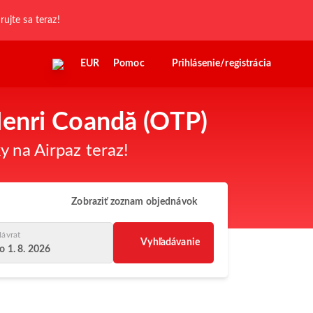
trujte sa teraz!
EUR
Pomoc
Prihlásenie/registrácia
Henri Coandă (OTP)
y na Airpaz teraz!
Zobraziť zoznam objednávok
ávrat
Vyhľadávanie
o 1. 8. 2026