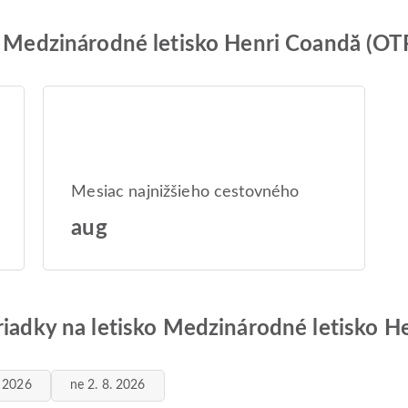
ko Medzinárodné letisko Henri Coandă (OT
Mesiac najnižšieho cestovného
aug
riadky na letisko Medzinárodné letisko 
. 2026
ne 2. 8. 2026