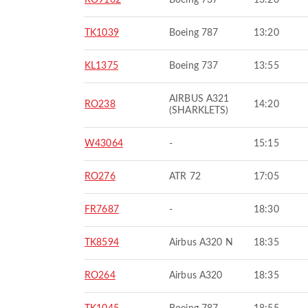
RO9162
Boeing 737
13:20
TK1039
Boeing 787
13:20
KL1375
Boeing 737
13:55
AIRBUS A321
RO238
14:20
(SHARKLETS)
W43064
-
15:15
RO276
ATR 72
17:05
FR7687
-
18:30
TK8594
Airbus A320 N
18:35
RO264
Airbus A320
18:35