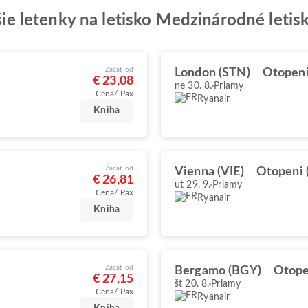
epšie letenky na letisko Medzinárodné leti
Začať od
London (STN)
Otopeni
€ 23,08
ne 30. 8.
Priamy
Cena/ Pax
Ryanair
Kniha
Začať od
Vienna (VIE)
Otopeni 
€ 26,81
ut 29. 9.
Priamy
Cena/ Pax
Ryanair
Kniha
Začať od
Bergamo (BGY)
Otope
€ 27,15
št 20. 8.
Priamy
Cena/ Pax
Ryanair