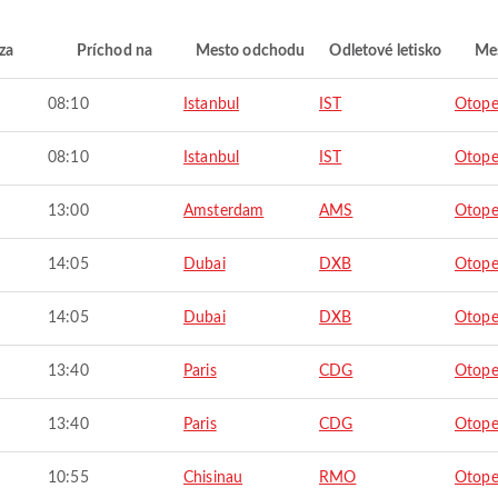
za
Príchod na
Mesto odchodu
Odletové letisko
Mes
08:10
Istanbul
IST
Otope
08:10
Istanbul
IST
Otope
13:00
Amsterdam
AMS
Otope
14:05
Dubai
DXB
Otope
14:05
Dubai
DXB
Otope
13:40
Paris
CDG
Otope
13:40
Paris
CDG
Otope
10:55
Chisinau
RMO
Otope