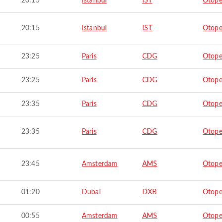
20:15
Istanbul
IST
Otope
20:15
Istanbul
IST
Otope
23:25
Paris
CDG
Otope
23:25
Paris
CDG
Otope
23:35
Paris
CDG
Otope
23:35
Paris
CDG
Otope
23:45
Amsterdam
AMS
Otope
01:20
Dubai
DXB
Otope
00:55
Amsterdam
AMS
Otope