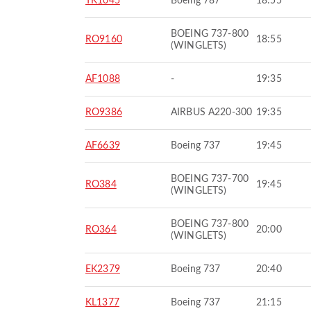
TK1045
Boeing 787
18:55
BOEING 737-800
RO9160
18:55
(WINGLETS)
AF1088
-
19:35
RO9386
AIRBUS A220-300
19:35
AF6639
Boeing 737
19:45
BOEING 737-700
RO384
19:45
(WINGLETS)
BOEING 737-800
RO364
20:00
(WINGLETS)
EK2379
Boeing 737
20:40
KL1377
Boeing 737
21:15