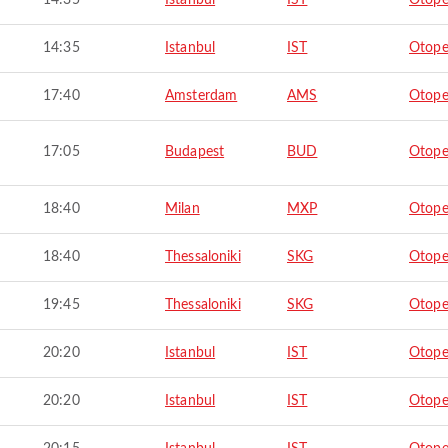
14:35
Istanbul
IST
Otope
14:35
Istanbul
IST
Otope
17:40
Amsterdam
AMS
Otope
17:05
Budapest
BUD
Otope
18:40
Milan
MXP
Otope
18:40
Thessaloniki
SKG
Otope
19:45
Thessaloniki
SKG
Otope
20:20
Istanbul
IST
Otope
20:20
Istanbul
IST
Otope