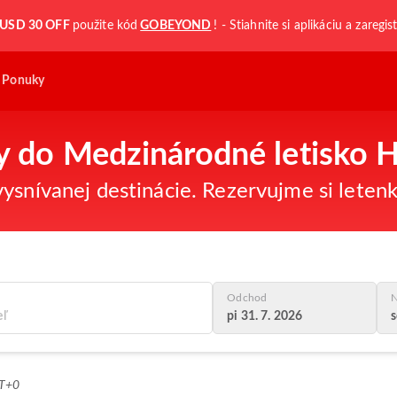
USD 30 OFF
použite kód
GOBEYOND
! - Stiahnite si aplikáciu a zaregis
Ponuky
ky do Medzinárodné letisko 
ysnívanej destinácie. Rezervujme si letenk
Odchod
N
pi 31. 7. 2026
s
MT+0