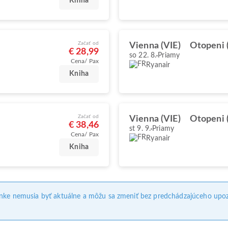
Kniha
Začať od
Vienna (VIE)
Otopeni 
€ 28,99
so 22. 8.
Priamy
Cena/ Pax
Ryanair
Kniha
Začať od
Vienna (VIE)
Otopeni 
€ 38,46
st 9. 9.
Priamy
Cena/ Pax
Ryanair
Kniha
ánke nemusia byť aktuálne a môžu sa zmeniť bez predchádzajúceho upoz