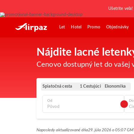
Ušetrite veľa!
Let
Hotel
Promo
Objednávky
Nájdite lacné leten
Cenovo dostupný let do vašej v
Spiatočná cesta
Ekonomika
1 Cestujúci
Od
Do
Naposledy aktualizované dňa
29. júla 2026 o 05:07 G