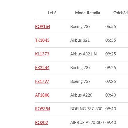
Let č.
Model lietadla
Odchád
RO9164
Boeing 737
06:55
TK1043
Airbus 321
06:55
KL1373
Airbus A321 N
09:25
EK2244
Boeing 737
09:25
FZ1797
Boeing 737
09:25
AF1888
Airbus A220
09:40
RO9384
BOEING 737-800
09:40
RO202
AIRBUS A220-300
09:40