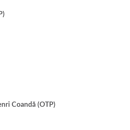
P)
Henri Coandă (OTP)