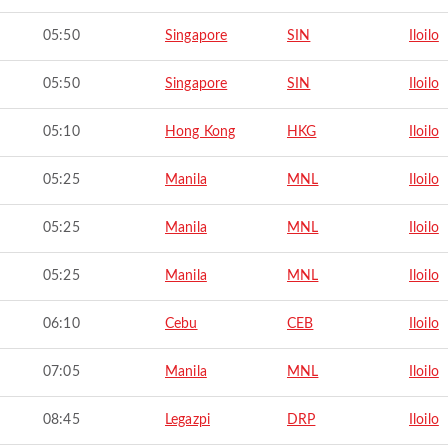
05:50
Singapore
SIN
Iloilo
05:50
Singapore
SIN
Iloilo
05:10
Hong Kong
HKG
Iloilo
05:25
Manila
MNL
Iloilo
05:25
Manila
MNL
Iloilo
05:25
Manila
MNL
Iloilo
06:10
Cebu
CEB
Iloilo
07:05
Manila
MNL
Iloilo
08:45
Legazpi
DRP
Iloilo