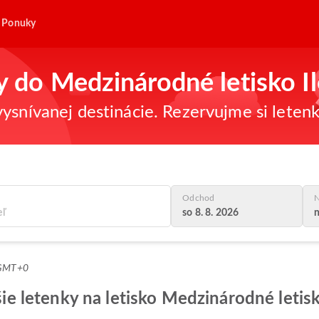
Ponuky
y do Medzinárodné letisko Il
ysnívanej destinácie. Rezervujme si letenk
Odchod
N
so 8. 8. 2026
n
 GMT+0
šie letenky na letisko Medzinárodné letisko