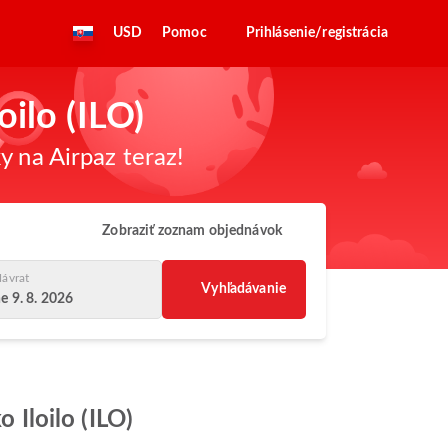
USD
Pomoc
Prihlásenie/registrácia
oilo (ILO)
y na Airpaz teraz!
Zobraziť zoznam objednávok
ávrat
Vyhľadávanie
e 9. 8. 2026
 Iloilo (ILO)