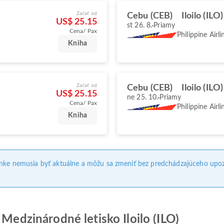
Začať od
Cebu (CEB)
Iloilo (ILO)
US$ 25.15
st 26. 8.
Priamy
Cena/ Pax
Philippine Airli
Kniha
Začať od
Cebu (CEB)
Iloilo (ILO)
US$ 25.15
ne 25. 10.
Priamy
Cena/ Pax
Philippine Airli
Kniha
ánke nemusia byť aktuálne a môžu sa zmeniť bez predchádzajúceho upoz
 Medzinárodné letisko Iloilo (ILO)