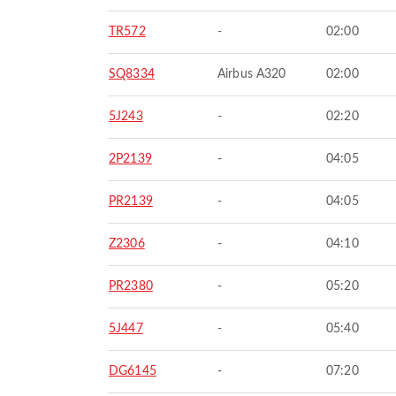
TR572
-
02:00
SQ8334
Airbus A320
02:00
5J243
-
02:20
2P2139
-
04:05
PR2139
-
04:05
Z2306
-
04:10
PR2380
-
05:20
5J447
-
05:40
DG6145
-
07:20