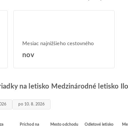
Mesiac najnižšieho cestovného
nov
iadky na letisko Medzinárodné letisko Iloi
2026
po 10. 8. 2026
za
Príchod na
Mesto odchodu
Odletové letisko
Mes