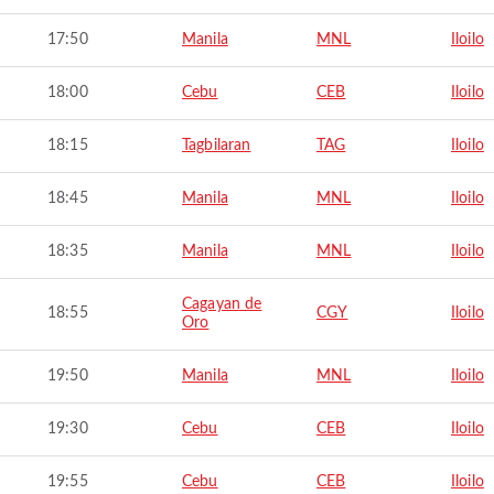
17:50
Manila
MNL
Iloilo
18:00
Cebu
CEB
Iloilo
18:15
Tagbilaran
TAG
Iloilo
18:45
Manila
MNL
Iloilo
18:35
Manila
MNL
Iloilo
Cagayan de
18:55
CGY
Iloilo
Oro
19:50
Manila
MNL
Iloilo
19:30
Cebu
CEB
Iloilo
19:55
Cebu
CEB
Iloilo