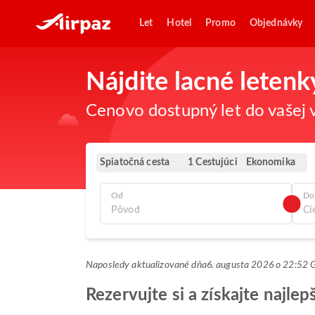
Let
Hotel
Promo
Objednávky
Nájdite lacné letenk
Cenovo dostupný let do vašej v
Spiatočná cesta
Ekonomika
1 Cestujúci
Od
Do
Naposledy aktualizované dňa
6. augusta 2026 o 22:52
Rezervujte si a získajte najlep