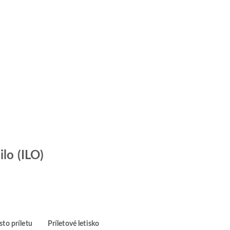
lo (ILO)
to príletu
Príletové letisko