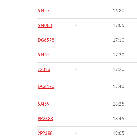
5J457
-
16:30
5J4080
-
17:05
DG6598
-
17:10
5J465
-
17:20
Z2313
-
17:20
DG6430
-
17:40
5J459
-
18:25
PR2388
-
18:45
2P2388
-
19:05