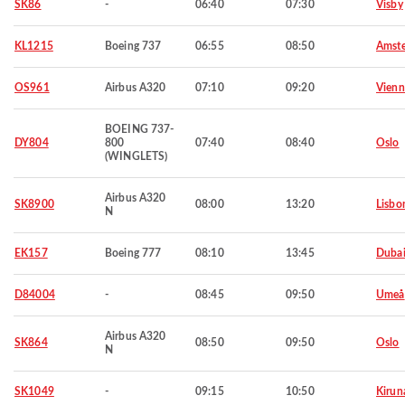
SK86
-
06:40
07:30
Visby
KL1215
Boeing 737
06:55
08:50
Amst
OS961
Airbus A320
07:10
09:20
Vienn
BOEING 737-
DY804
800
07:40
08:40
Oslo
(WINGLETS)
Airbus A320
SK8900
08:00
13:20
Lisbo
N
EK157
Boeing 777
08:10
13:45
Duba
D84004
-
08:45
09:50
Umeå
Airbus A320
SK864
08:50
09:50
Oslo
N
SK1049
-
09:15
10:50
Kirun