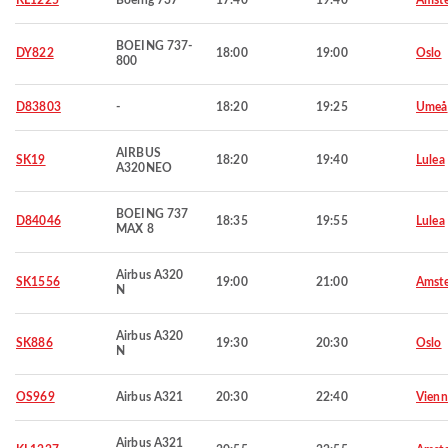
KL1225
Boeing 737
17:40
19:40
Amst
BOEING 737-
DY822
18:00
19:00
Oslo
800
D83803
-
18:20
19:25
Umeå
AIRBUS
SK19
18:20
19:40
Lulea
A320NEO
BOEING 737
D84046
18:35
19:55
Lulea
MAX 8
Airbus A320
SK1556
19:00
21:00
Amst
N
Airbus A320
SK886
19:30
20:30
Oslo
N
OS969
Airbus A321
20:30
22:40
Vienn
Airbus A321