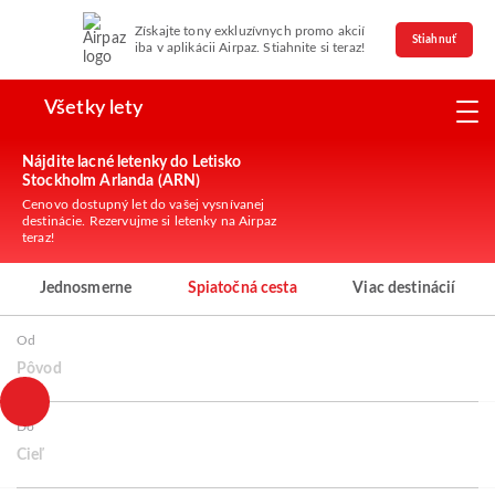
Získajte tony exkluzívnych promo akcií
Stiahnuť
iba v aplikácii Airpaz. Stiahnite si teraz!
Všetky lety
Nájdite lacné letenky do Letisko
Stockholm Arlanda (ARN)
Cenovo dostupný let do vašej vysnívanej
destinácie. Rezervujme si letenky na Airpaz
teraz!
Jednosmerne
Spiatočná cesta
Viac destinácií
Od
Pôvod
Do
Cieľ