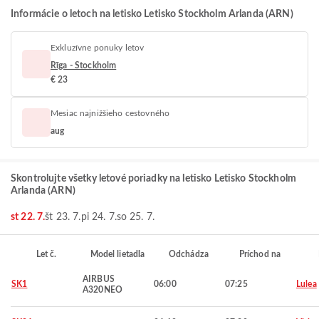
Informácie o letoch na letisko Letisko Stockholm Arlanda (ARN)
Exkluzívne ponuky letov
Rīga - Stockholm
€ 23
Mesiac najnižšieho cestovného
aug
Skontrolujte všetky letové poriadky na letisko Letisko Stockholm
Arlanda (ARN)
st 22. 7.
št 23. 7.
pi 24. 7.
so 25. 7.
Let č.
Model lietadla
Odchádza
Príchod na
AIRBUS
SK1
06:00
07:25
Lulea
A320NEO