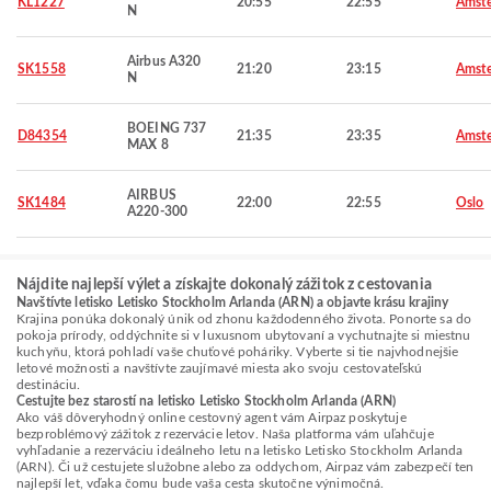
KL1227
20:55
22:55
Amst
N
Airbus A320
SK1558
21:20
23:15
Amst
N
BOEING 737
D84354
21:35
23:35
Amst
MAX 8
AIRBUS
SK1484
22:00
22:55
Oslo
A220-300
Nájdite najlepší výlet a získajte dokonalý zážitok z cestovania
Navštívte letisko Letisko Stockholm Arlanda (ARN) a objavte krásu krajiny
Krajina ponúka dokonalý únik od zhonu každodenného života. Ponorte sa do
pokoja prírody, oddýchnite si v luxusnom ubytovaní a vychutnajte si miestnu
kuchyňu, ktorá pohladí vaše chuťové poháriky. Vyberte si tie najvhodnejšie
letové možnosti a navštívte zaujímavé miesta ako svoju cestovateľskú
destináciu.
Cestujte bez starostí na letisko Letisko Stockholm Arlanda (ARN)
Ako váš dôveryhodný online cestovný agent vám Airpaz poskytuje
bezproblémový zážitok z rezervácie letov. Naša platforma vám uľahčuje
vyhľadanie a rezerváciu ideálneho letu na letisko Letisko Stockholm Arlanda
(ARN). Či už cestujete služobne alebo za oddychom, Airpaz vám zabezpečí ten
najlepší let, vďaka čomu bude vaša cesta skutočne výnimočná.