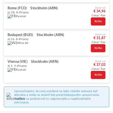
Rome (FCO)
Stockholm (ARN)
Začať od
€ 34,96
pi 28. 8.
Priamy
Cena/ Pax
Ryanair
Kniha
Budapest (BUD)
Stockholm (ARN)
Začať od
€ 31,87
st 26. 8.
Priamy
Cena/ Pax
Wizz Air
Kniha
Vienna (VIE)
Stockholm (ARN)
Začať od
€ 37,03
št 3. 9.
Priamy
Cena/ Pax
Ryanair
Kniha
Upozorňujeme, že ceny uvedené na tejto stránke nemusia byť
aktuálne a môžu sa zmeniť bez predchádzajúceho upozornenia.
Snažíme sa poskytovať čo najpresnejšie a najaktuálnejšie
informácie.