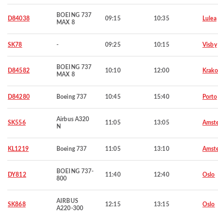
BOEING 737
D84038
09:15
10:35
Lulea
MAX 8
SK78
-
09:25
10:15
Visby
BOEING 737
D84582
10:10
12:00
Krak
MAX 8
D84280
Boeing 737
10:45
15:40
Porto
Airbus A320
SK556
11:05
13:05
Amst
N
KL1219
Boeing 737
11:05
13:10
Amst
BOEING 737-
DY812
11:40
12:40
Oslo
800
AIRBUS
SK868
12:15
13:15
Oslo
A220-300