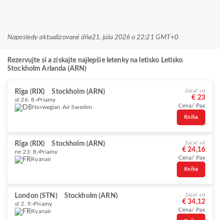
Naposledy aktualizované dňa
21. júla 2026 o 22:21 GMT+0
Rezervujte si a získajte najlepšie letenky na letisko Letisko
Stockholm Arlanda (ARN)
Rīga (RIX)
Stockholm (ARN)
Začať od
€ 23
st 26. 8.
Priamy
Cena/ Pax
Norwegian Air Sweden
Kniha
Rīga (RIX)
Stockholm (ARN)
Začať od
€ 24,16
ne 23. 8.
Priamy
Cena/ Pax
Ryanair
Kniha
London (STN)
Stockholm (ARN)
Začať od
€ 34,12
st 2. 9.
Priamy
Cena/ Pax
Ryanair