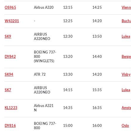
OS965
Airbus A320
12:15
14:25
Vienn
W43201
-
12:25
14:20
Bucha
AIRBUS
SK9
12:30
13:50
Lulea
A320NEO
BOEING 737-
DY842
800
13:20
14:40
Berge
(WINGLETS)
SK94
ATR 72
13:30
14:20
Visby
AIRBUS
SK7
14:15
15:35
Lulea
A320NEO
Airbus A321
KL1223
14:35
16:35
Amst
N
BOEING 737-
DY816
15:00
16:00
Oslo
800