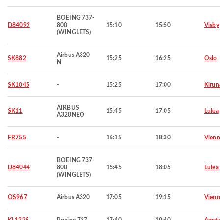
BOEING 737-
D84092
800
15:10
15:50
Visby
(WINGLETS)
Airbus A320
SK882
15:25
16:25
Oslo
N
SK1045
-
15:25
17:00
Kirun
AIRBUS
SK11
15:45
17:05
Lulea
A320NEO
FR755
-
16:15
18:30
Vienn
BOEING 737-
D84044
800
16:45
18:05
Lulea
(WINGLETS)
OS967
Airbus A320
17:05
19:15
Vienn