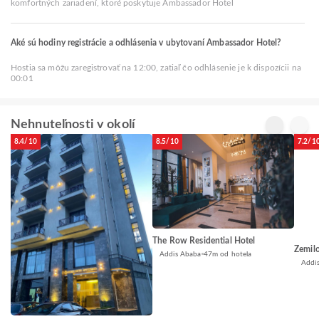
komfortných zariadení, ktoré poskytuje Ambassador Hotel
Aké sú hodiny registrácie a odhlásenia v ubytovaní Ambassador Hotel?
Hostia sa môžu zaregistrovať na 12:00, zatiaľ čo odhlásenie je k dispozícii na
00:01
Nehnuteľnosti v okolí
8.4/10
8.5/10
7.2/1
The Row Residential Hotel
Zemil
Addis Ababa
47m od hotela
Addi