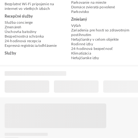
Parkovanie na mieste
Bezplatné Wi-Fi pripojenie na
Domáce zvieratá povolené
internet vo všetkých izbách
Parkovisko
Recepčné služby
Zmiešaný
Služba concierge
Výťah
Zmenáreň
Zariadenia pre hostí so zdravotným
Úschovňa batožiny
postihnutím
Bezpečnostná schránka
Nefajčiarsky v celom objekte
24-hodinová recepcia
Rodinné izby
Expresná registrácia/odhlásenie
24-hodinová bezpečnosť
Služby
Klimatizácia
Nefajčiarske izby