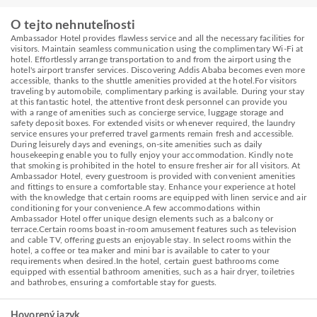
O tejto nehnuteľnosti
Ambassador Hotel provides flawless service and all the necessary facilities for
visitors. Maintain seamless communication using the complimentary Wi-Fi at
hotel. Effortlessly arrange transportation to and from the airport using the
hotel's airport transfer services. Discovering Addis Ababa becomes even more
accessible, thanks to the shuttle amenities provided at the hotel.For visitors
traveling by automobile, complimentary parking is available. During your stay
at this fantastic hotel, the attentive front desk personnel can provide you
with a range of amenities such as concierge service, luggage storage and
safety deposit boxes. For extended visits or whenever required, the laundry
service ensures your preferred travel garments remain fresh and accessible.
During leisurely days and evenings, on-site amenities such as daily
housekeeping enable you to fully enjoy your accommodation. Kindly note
that smoking is prohibited in the hotel to ensure fresher air for all visitors. At
Ambassador Hotel, every guestroom is provided with convenient amenities
and fittings to ensure a comfortable stay. Enhance your experience at hotel
with the knowledge that certain rooms are equipped with linen service and air
conditioning for your convenience.A few accommodations within
Ambassador Hotel offer unique design elements such as a balcony or
terrace.Certain rooms boast in-room amusement features such as television
and cable TV, offering guests an enjoyable stay. In select rooms within the
hotel, a coffee or tea maker and mini bar is available to cater to your
requirements when desired.In the hotel, certain guest bathrooms come
equipped with essential bathroom amenities, such as a hair dryer, toiletries
and bathrobes, ensuring a comfortable stay for guests.
Hovorený jazyk