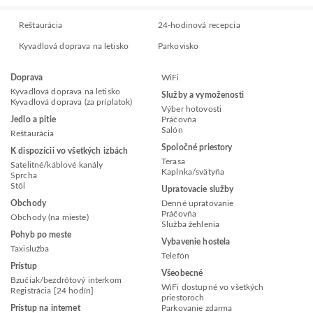
Reštaurácia
24-hodinová recepcia
Kyvadlová doprava na letisko
Parkovisko
Doprava
WiFi
Kyvadlová doprava na letisko
Služby a vymoženosti
Kyvadlová doprava (za príplatok)
Výber hotovosti
Jedlo a pitie
Práčovňa
Salón
Reštaurácia
Spoločné priestory
K dispozícii vo všetkých izbách
Terasa
Satelitné/káblové kanály
Kaplnka/svätyňa
Sprcha
Stôl
Upratovacie služby
Obchody
Denné upratovanie
Práčovňa
Obchody (na mieste)
Služba žehlenia
Pohyb po meste
Vybavenie hostela
Taxislužba
Telefón
Prístup
Všeobecné
Bzučiak/bezdrôtový interkom
WiFi dostupné vo všetkých
Registrácia [24 hodín]
priestoroch
Prístup na internet
Parkovanie zdarma