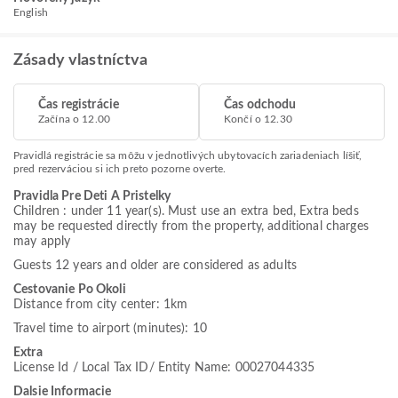
English
Zásady vlastníctva
Čas registrácie
Čas odchodu
Začína o 12.00
Končí o 12.30
Pravidlá registrácie sa môžu v jednotlivých ubytovacích zariadeniach líšiť,
pred rezerváciou si ich preto pozorne overte.
Pravidla Pre Deti A Pristelky
Children : under 11 year(s). Must use an extra bed, Extra beds
may be requested directly from the property, additional charges
may apply
Guests 12 years and older are considered as adults
Cestovanie Po Okoli
Distance from city center: 1km
Travel time to airport (minutes): 10
Extra
License Id / Local Tax ID/ Entity Name: 00027044335
Dalsie Informacie