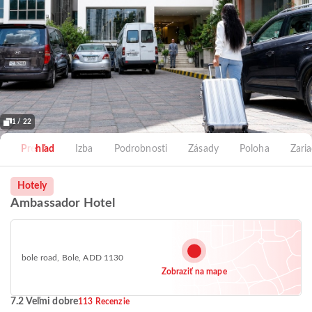
1 / 22
Prehľad
Izba
Podrobnosti
Zásady
Poloha
Zari
Hotely
Ambassador Hotel
bole road, Bole, ADD 1130
Zobraziť na mape
7.2 Veľmi dobre
113 Recenzie