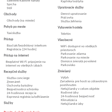
Satelitné/káblové kanály
Kaplnka/svätyňa
Sprcha
Upratovacie služby
Stôl
Denné upratovanie
Obchody
Práčovňa
Obchody (na mieste)
Služba žehlenia
Pohyb po meste
Vybavenie hostela
Taxislužba
Telefón
Prístup
Všeobecné
Bzučiak/bezdrôtový interkom
WiFi dostupné vo všetkých
Registrácia [24 hodín]
priestoroch
Parkovanie zdarma
Prístup na internet
Parkovanie na mieste
Domáce zvieratá povolené
Bezplatné Wi-Fi pripojenie na
Parkovisko
internet vo všetkých izbách
Zmiešaný
Recepčné služby
Výťah
Služba concierge
Zariadenia pre hostí so zdravotným
Zmenáreň
postihnutím
Úschovňa batožiny
Nefajčiarsky v celom objekte
Bezpečnostná schránka
Rodinné izby
24-hodinová recepcia
24-hodinová bezpečnosť
Expresná registrácia/odhlásenie
Klimatizácia
Služby
Nefajčiarske izby