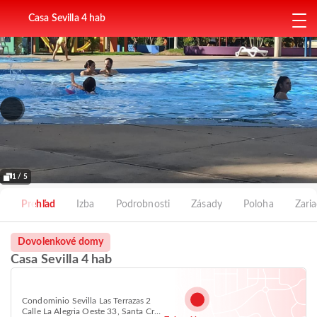
Casa Sevilla 4 hab
1 / 5
Prehľad
Izba
Podrobnosti
Zásady
Poloha
Zari
Dovolenkové domy
Casa Sevilla 4 hab
Condominio Sevilla Las Terrazas 2
Calle La Alegria Oeste 33, Santa Cruz