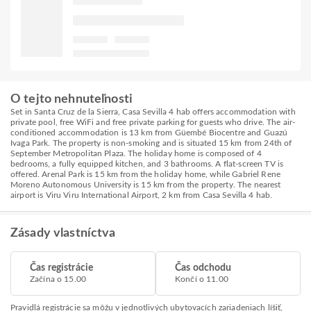
O tejto nehnuteľnosti
Set in Santa Cruz de la Sierra, Casa Sevilla 4 hab offers accommodation with
private pool, free WiFi and free private parking for guests who drive. The air-
conditioned accommodation is 13 km from Güembé Biocentre and Guazú
Ivaga Park. The property is non-smoking and is situated 15 km from 24th of
September Metropolitan Plaza. The holiday home is composed of 4
bedrooms, a fully equipped kitchen, and 3 bathrooms. A flat-screen TV is
offered. Arenal Park is 15 km from the holiday home, while Gabriel Rene
Moreno Autonomous University is 15 km from the property. The nearest
airport is Viru Viru International Airport, 2 km from Casa Sevilla 4 hab.
Zásady vlastníctva
Čas registrácie
Čas odchodu
Začína o 15.00
Končí o 11.00
Pravidlá registrácie sa môžu v jednotlivých ubytovacích zariadeniach líšiť,