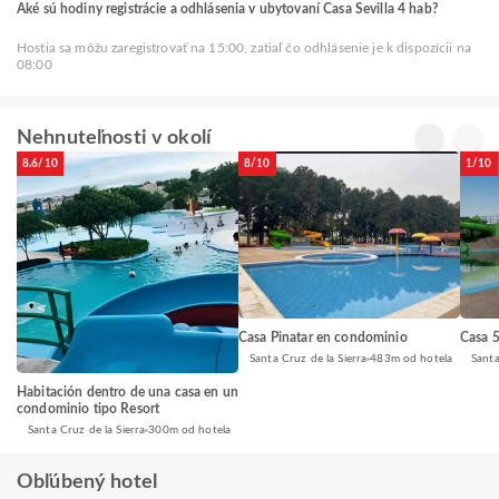
Aké sú hodiny registrácie a odhlásenia v ubytovaní Casa Sevilla 4 hab?
Hostia sa môžu zaregistrovať na 15:00, zatiaľ čo odhlásenie je k dispozícii na
08:00
Nehnuteľnosti v okolí
8.6/10
8/10
1/10
Casa 5
Casa Pinatar en condominio
Santa
Santa Cruz de la Sierra
483m od hotela
Habitación dentro de una casa en un
condominio tipo Resort
Santa Cruz de la Sierra
300m od hotela
Obľúbený hotel