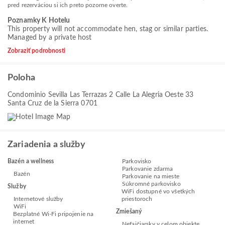
pred rezerváciou si ich preto pozorne overte.
Poznamky K Hotelu
This property will not accommodate hen, stag or similar parties.
Managed by a private host
Zobraziť podrobnosti
Poloha
Condominio Sevilla Las Terrazas 2 Calle La Alegria Oeste 33
Santa Cruz de la Sierra 0701
Zariadenia a služby
Bazén a wellness
Parkovisko
Parkovanie zdarma
Bazén
Parkovanie na mieste
Súkromné parkovisko
Služby
WiFi dostupné vo všetkých
Internetové služby
priestoroch
WiFi
Zmiešaný
Bezplatné Wi-Fi pripojenie na
internet
Nefajčiarsky v celom objekte