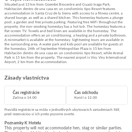
Situated just 13 km from Güembé Biocentre and Guazú Ivaga Park,
Habitación dentro de una casa en un condominio tipo Resort features
accommodation in Santa Cruz de la Sierra with access to a fitness centre, a
shared lounge, as well as a shared kitchen. This homestay features a plunge
pool, a garden and free private parking. Featuring free WiFi throughout the
property, the non-smoking homestay has a hot tub. The homestay features a
flat-screen TV. Towels and bed linen are available in the homestay. The
accommodation offers an air conditioning, a heating and a private bathroom.
A minimarket is available at the homestay. Sightseeing tours are available in
the surrounding area. A water park and kids pool are available for guests at
the homestay. 24th of September Metropolitan Plaza is 15 km from
Habitación dentro de una casa en un condominio tipo Resort, while Arenal
Park is 15 km from the property. The nearest airport is Viru Viru International
Airport, 2 km from the accommodation.
Zásady vlastníctva
Čas registrácie
Čas odchodu
Začína o 14.00
Končí o 12.00
Pravidlá registrácie sa môžu v jednotlivých ubytovacích zariadeniach líšiť,
pred rezerváciou si ich preto pozorne overte.
Poznamky K Hotelu
This property will not accommodate hen, stag or similar parties.