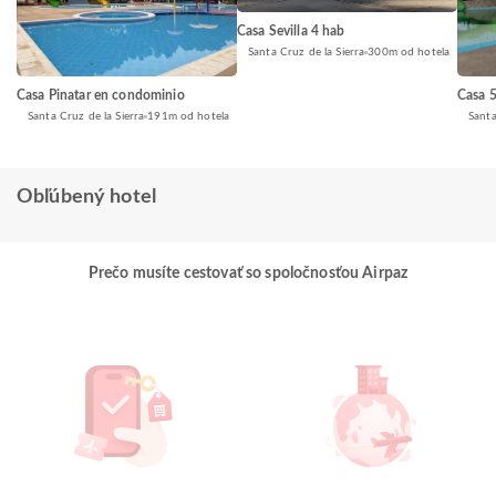
Casa Sevilla 4 hab
Santa Cruz de la Sierra
300m od hotela
Casa 5
Casa Pinatar en condominio
Santa
Santa Cruz de la Sierra
191m od hotela
Obľúbený hotel
Prečo musíte cestovať so spoločnosťou Airpaz