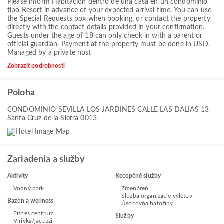
Please inform Habitación dentro de una casa en un condominio
tipo Resort in advance of your expected arrival time. You can use
the Special Requests box when booking, or contact the property
directly with the contact details provided in your confirmation.
Guests under the age of 18 can only check in with a parent or
official guardian. Payment at the property must be done in USD.
Managed by a private host
Zobraziť podrobnosti
Poloha
CONDOMINIO SEVILLA LOS JARDINES CALLE LAS DALIAS 13
Santa Cruz de la Sierra 0013
Zariadenia a služby
Aktivity
Recepčné služby
Vodný park
Zmenáreň
Služba organizácie výletov
Bazén a wellness
Úschovňa batožiny
Fitnes centrum
Služby
Vírivka/jacuzzi