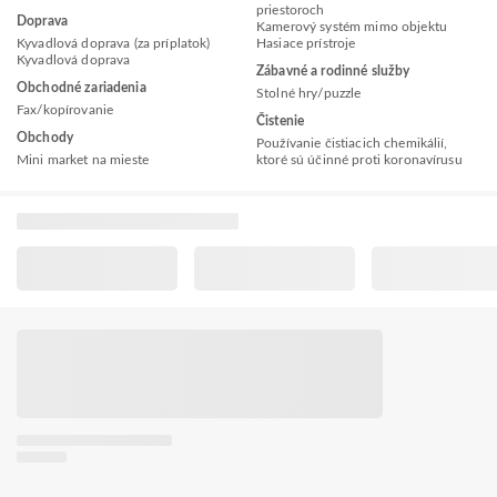
priestoroch
Doprava
Kamerový systém mimo objektu
Kyvadlová doprava (za príplatok)
Hasiace prístroje
Kyvadlová doprava
Zábavné a rodinné služby
Obchodné zariadenia
Stolné hry/puzzle
Fax/kopírovanie
Čistenie
Obchody
Používanie čistiacich chemikálií,
Mini market na mieste
ktoré sú účinné proti koronavírusu