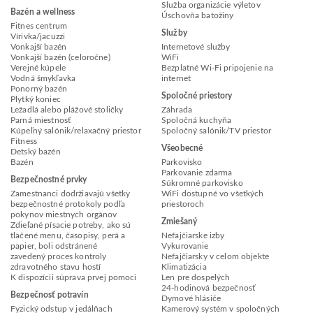
Služba organizácie výletov
Bazén a wellness
Úschovňa batožiny
Fitnes centrum
Služby
Vírivka/jacuzzi
Vonkajší bazén
Internetové služby
Vonkajší bazén (celoročne)
WiFi
Verejné kúpele
Bezplatné Wi-Fi pripojenie na
Vodná šmykľavka
internet
Ponorný bazén
Spoločné priestory
Plytký koniec
Ležadlá alebo plážové stoličky
Záhrada
Parná miestnosť
Spoločná kuchyňa
Kúpeľný salónik/relaxačný priestor
Spoločný salónik/TV priestor
Fitness
Všeobecné
Detský bazén
Bazén
Parkovisko
Parkovanie zdarma
Bezpečnostné prvky
Súkromné parkovisko
Zamestnanci dodržiavajú všetky
WiFi dostupné vo všetkých
bezpečnostné protokoly podľa
priestoroch
pokynov miestnych orgánov
Zmiešaný
Zdieľané písacie potreby, ako sú
tlačené menu, časopisy, perá a
Nefajčiarske izby
papier, boli odstránené
Vykurovanie
zavedený proces kontroly
Nefajčiarsky v celom objekte
zdravotného stavu hostí
Klimatizácia
K dispozícii súprava prvej pomoci
Len pre dospelých
24-hodinová bezpečnosť
Bezpečnosť potravín
Dymové hlásiče
Fyzický odstup v jedálňach
Kamerový systém v spoločných