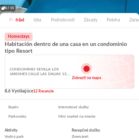
1 / 15
Prehľad
Izba
Podrobnosti
Zásady
Poloha
Zari
Homestays
Habitación dentro de una casa en un condominio
tipo Resort
CONDOMINIO SEVILLA LOS
JARDINES CALLE LAS DALIAS 13,
Zobraziť na mape
Santa Cruz de la Sierra 0013
8.6 Vynikajúce
12 Recenzie
Bazén
Internetové služby
Parkovisko
Mini market na mieste
Aktivity
Recepčné služby
Vodný park
Zmenáreň