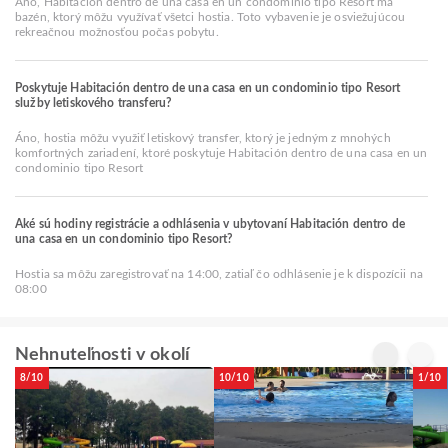
Áno, Habitación dentro de una casa en un condominio tipo Resort má
bazén, ktorý môžu využívať všetci hostia. Toto vybavenie je osviežujúcou
rekreačnou možnosťou počas pobytu.
Poskytuje Habitación dentro de una casa en un condominio tipo Resort
služby letiskového transferu?
Áno, hostia môžu využiť letiskový transfer, ktorý je jedným z mnohých
komfortných zariadení, ktoré poskytuje Habitación dentro de una casa en un
condominio tipo Resort
Aké sú hodiny registrácie a odhlásenia v ubytovaní Habitación dentro de
una casa en un condominio tipo Resort?
Hostia sa môžu zaregistrovať na 14:00, zatiaľ čo odhlásenie je k dispozícii na
08:00
Nehnuteľnosti v okolí
8/10
10/10
1/10