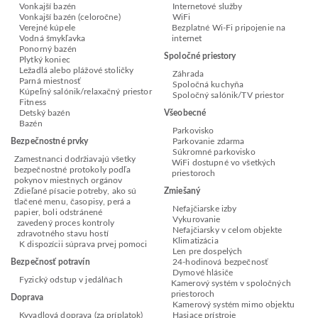
Vonkajší bazén
Internetové služby
Vonkajší bazén (celoročne)
WiFi
Verejné kúpele
Bezplatné Wi-Fi pripojenie na
Vodná šmykľavka
internet
Ponorný bazén
Spoločné priestory
Plytký koniec
Ležadlá alebo plážové stoličky
Záhrada
Parná miestnosť
Spoločná kuchyňa
Kúpeľný salónik/relaxačný priestor
Spoločný salónik/TV priestor
Fitness
Detský bazén
Všeobecné
Bazén
Parkovisko
Bezpečnostné prvky
Parkovanie zdarma
Súkromné parkovisko
Zamestnanci dodržiavajú všetky
WiFi dostupné vo všetkých
bezpečnostné protokoly podľa
priestoroch
pokynov miestnych orgánov
Zdieľané písacie potreby, ako sú
Zmiešaný
tlačené menu, časopisy, perá a
Nefajčiarske izby
papier, boli odstránené
Vykurovanie
zavedený proces kontroly
Nefajčiarsky v celom objekte
zdravotného stavu hostí
Klimatizácia
K dispozícii súprava prvej pomoci
Len pre dospelých
Bezpečnosť potravín
24-hodinová bezpečnosť
Dymové hlásiče
Fyzický odstup v jedálňach
Kamerový systém v spoločných
priestoroch
Doprava
Kamerový systém mimo objektu
Kyvadlová doprava (za príplatok)
Hasiace prístroje