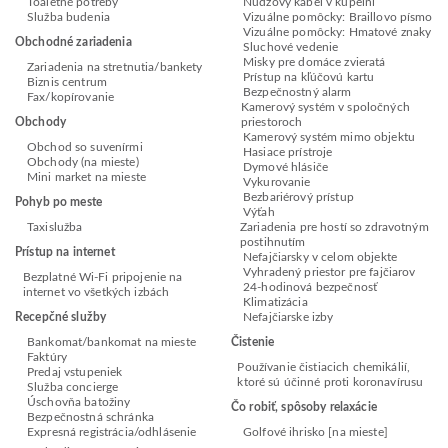
Toaletné potreby
Núdzový kábel v kúpeľni
Služba budenia
Vizuálne pomôcky: Braillovo písmo
Vizuálne pomôcky: Hmatové znaky
Obchodné zariadenia
Sluchové vedenie
Misky pre domáce zvieratá
Zariadenia na stretnutia/bankety
Prístup na kľúčovú kartu
Biznis centrum
Bezpečnostný alarm
Fax/kopírovanie
Kamerový systém v spoločných
Obchody
priestoroch
Kamerový systém mimo objektu
Obchod so suvenírmi
Hasiace prístroje
Obchody (na mieste)
Dymové hlásiče
Mini market na mieste
Vykurovanie
Bezbariérový prístup
Pohyb po meste
Výťah
Taxislužba
Zariadenia pre hostí so zdravotným
postihnutím
Prístup na internet
Nefajčiarsky v celom objekte
Vyhradený priestor pre fajčiarov
Bezplatné Wi-Fi pripojenie na
24-hodinová bezpečnosť
internet vo všetkých izbách
Klimatizácia
Recepčné služby
Nefajčiarske izby
Bankomat/bankomat na mieste
Čistenie
Faktúry
Používanie čistiacich chemikálií,
Predaj vstupeniek
ktoré sú účinné proti koronavírusu
Služba concierge
Úschovňa batožiny
Čo robiť, spôsoby relaxácie
Bezpečnostná schránka
Expresná registrácia/odhlásenie
Golfové ihrisko [na mieste]