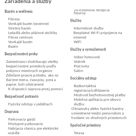
Zariadenia a služby
24-hodinová recepcia
Bazén a wellness
Noviny
Fitness
Služby
Vonkajší bazén (sezónne)
Strešný bazén
Internetové služby
Ležadlá alebo plážové stoličky
Bezplatné Wi-Fi pripojenie na
Fitnes centrum
internet
Vonkajší bazén
WiFi
Bazén
Služby a vymoženosti
Bezpečnostné prvky
Výber hotovosti
Zamestnanci dodržiavajú všetky
Vrátnik
bezpečnostné protokoly podľa
Práčovňa
pokynov miestnych orgánov
Salón
Zdieľané písacie potreby, ako sú
Sociálny odstup
tlačené menu, časopisy, perá a
papier, boli odstránené
Bezkontaktná
K dispozícii súprava prvej pomoci
registrácia/odhlásenie
Možnosť bezhotovostnej platby
Bezpečnosť potravín
Mobilná aplikácia pre izbovú
Fyzický odstup v jedálňach
službu
Obrazovky alebo fyzické bariéry
Doprava
umiestnené medzi personálom a
hosťami vo vhodných priestoroch
Parkovacia garáž
Prístupné parkovanie
Spoločné priestory
Nabíjacia stanica pre elektrické
vozidlá
Terasa