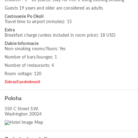
Children : 1 - 18 year(s). Stay for free if using existing bedding
Guests 19 years and older are considered as adults
Cestovanie Po Okoli
Travel time to airport (minutes): 15
Extra
Breakfast charge (unless included in room price): 18 USD
Dalsie Informacie
Non-smoking rooms/floors: Yes
Number of bars/lounges: 1
Number of restaurants: 4
Room voltage: 120
Zobraziť podrobnosti
Poloha
550 C Street S.W.
Washington 20024