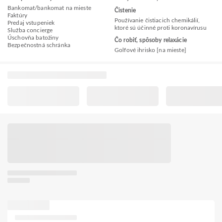
Bankomat/bankomat na mieste
Čistenie
Faktúry
Používanie čistiacich chemikálií,
Predaj vstupeniek
ktoré sú účinné proti koronavírusu
Služba concierge
Úschovňa batožiny
Čo robiť, spôsoby relaxácie
Bezpečnostná schránka
Golfové ihrisko [na mieste]