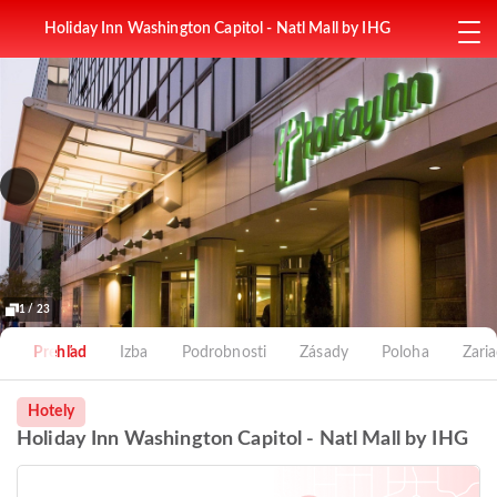
Holiday Inn Washington Capitol - Natl Mall by IHG
1 / 23
Prehľad
Izba
Podrobnosti
Zásady
Poloha
Zari
Hotely
Holiday Inn Washington Capitol - Natl Mall by IHG