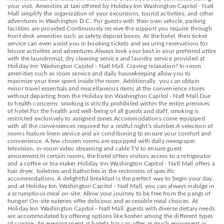
your visit. Amenities at taxi offered by Holiday Inn Washington Capitol - Natl
Mall simplify the organization of your excursions, tourist activities, and other
adventures in Washington D.C.. For guests with their own vehicle, parking
facilities are provided.Continuously receive the support you require through
front desk amenities such as safety deposit boxes. At the hotel, their ticket
service can even assist you in booking tickets and securing reservations for
leisure activities and adventures.Always look your best in your preferred attire
with the laundromat, dry cleaning service and laundry service provided at
Holiday Inn Washington Capitol - Natl Mall. Craving relaxation? In-room
amenities such as room service and daily housekeeping allow you to
maximize your time spent inside the room. Additionally, you can obtain
minor travel essentials and miscellaneous items at the convenience stores
without departing from the Holiday Inn Washington Capitol - Natl Mall.Due
to health concerns, smoking is strictly prohibited within the entire premises
of hotel.For the health and well-being of all guests and staff, smoking is
restricted exclusively to assigned zones.Accommodations come equipped
with all the conveniences required for a restful night's slumber.A selection of
rooms feature linen service and air conditioning to ensure your comfort and
convenience. A few chosen rooms are equipped with daily newspaper,
television, in-room video streaming and cable TV to ensure guest
amusement.In certain rooms, the hotel offers visitors access to a refrigerator
and a coffee or tea maker.Holiday Inn Washington Capitol - Natl Mall offers a
hair dryer, toiletries and bathrobes in the restrooms of specific
accommodations. A delightful breakfast is the perfect way to begin your day,
and at Holiday Inn Washington Capitol - Natl Mall, you can always indulge in
a scrumptious meal on-site. Allow your journey to be free from the pangs of
hunger! On-site eateries offer delicious and accessible meal choices. At
Holiday Inn Washington Capitol - Natl Mall, guests with diverse dietary needs
are accommodated by offering options like kosher among the different types
of cuisine. An evening spent at hotel's bar can offer as much enjoyment as