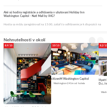
Aké sú hodiny registrácie a odhlásenia v ubytovaní Holiday Inn
Washington Capitol - Natl Mall by IHG?
Hostia sa môžu zaregistrovať na 15:00, zatiaľ čo odhlásenie je k dispozícii na
Nehnuteľnosti v okolí
8.9/10
10/10
8.2/1
citizenM Washington Capitol
Hyatt
Washington
241m od hotela
D.c./n
Wash