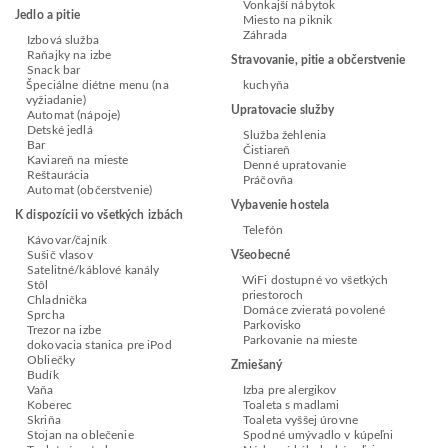
Vonkajší nábytok
Jedlo a pitie
Miesto na piknik
Záhrada
Izbová služba
Raňajky na izbe
Stravovanie, pitie a občerstvenie
Snack bar
Špeciálne diétne menu (na
kuchyňa
vyžiadanie)
Upratovacie služby
Automat (nápoje)
Detské jedlá
Služba žehlenia
Bar
Čistiareň
Kaviareň na mieste
Denné upratovanie
Reštaurácia
Práčovňa
Automat (občerstvenie)
Vybavenie hostela
K dispozícii vo všetkých izbách
Telefón
Kávovar/čajník
Sušič vlasov
Všeobecné
Satelitné/káblové kanály
WiFi dostupné vo všetkých
Stôl
priestoroch
Chladnička
Domáce zvieratá povolené
Sprcha
Parkovisko
Trezor na izbe
Parkovanie na mieste
dokovacia stanica pre iPod
Obliečky
Zmiešaný
Budík
Vaňa
Izba pre alergikov
Koberec
Toaleta s madlami
Skriňa
Toaleta vyššej úrovne
Stojan na oblečenie
Spodné umývadlo v kúpeľni