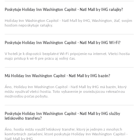
Poskytuje Holiday Inn Washington Capitol - Natl Mall by IHG raňajky?
Holiday Inn Washington Capitol - Natl Mall by IHG, Washington, žiaľ, svojim
hosťom neposkytuje raňajky.
Poskytuje Holiday Inn Washington Capitol - Natl Mall by IHG Wi-Fi?
V hoteli je k dispozícii bezplatné Wi-Fi pripojenie na internet. Všetci hostia
majú prístup k wi-fi pre prácu aj voľný čas.
Má Holiday Inn Washington Capitol - Natl Mall by IHG bazén?
Áno, Holiday Inn Washington Capitol - Natl Mall by IHG má bazén, ktorý
môžu využívať všetci hostia. Toto vybavenie je osviežujúcou rekreačnou
možnosťou počas pobytu.
Poskytuje Holiday Inn Washington Capitol - Natl Mall by IHG služby
letiskového transferu?
Áno, hostia môžu využiť letiskový transfer, ktorý je jedným z mnohých
komfortných zariadení, ktoré poskytuje Holiday Inn Washington Capitol -
Natl Mall by IHG