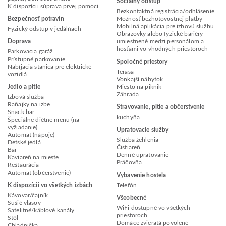
Sociálny odstup
K dispozícii súprava prvej pomoci
Bezkontaktná registrácia/odhlásenie
Bezpečnosť potravín
Možnosť bezhotovostnej platby
Mobilná aplikácia pre izbovú službu
Fyzický odstup v jedálňach
Obrazovky alebo fyzické bariéry
Doprava
umiestnené medzi personálom a
hosťami vo vhodných priestoroch
Parkovacia garáž
Prístupné parkovanie
Spoločné priestory
Nabíjacia stanica pre elektrické
Terasa
vozidlá
Vonkajší nábytok
Jedlo a pitie
Miesto na piknik
Záhrada
Izbová služba
Raňajky na izbe
Stravovanie, pitie a občerstvenie
Snack bar
kuchyňa
Špeciálne diétne menu (na
vyžiadanie)
Upratovacie služby
Automat (nápoje)
Služba žehlenia
Detské jedlá
Čistiareň
Bar
Denné upratovanie
Kaviareň na mieste
Práčovňa
Reštaurácia
Automat (občerstvenie)
Vybavenie hostela
K dispozícii vo všetkých izbách
Telefón
Kávovar/čajník
Všeobecné
Sušič vlasov
WiFi dostupné vo všetkých
Satelitné/káblové kanály
priestoroch
Stôl
Domáce zvieratá povolené
Chladnička