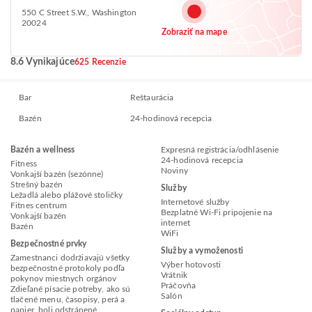
550 C Street S.W., Washington
20024
Zobraziť na mape
8.6 Vynikajúce
625 Recenzie
Bar
Reštaurácia
Bazén
24-hodinová recepcia
Bazén a wellness
Expresná registrácia/odhlásenie
24-hodinová recepcia
Fitness
Noviny
Vonkajší bazén (sezónne)
Strešný bazén
Služby
Ležadlá alebo plážové stoličky
Internetové služby
Fitnes centrum
Bezplatné Wi-Fi pripojenie na
Vonkajší bazén
internet
Bazén
WiFi
Bezpečnostné prvky
Služby a vymoženosti
Zamestnanci dodržiavajú všetky
Výber hotovosti
bezpečnostné protokoly podľa
Vrátnik
pokynov miestnych orgánov
Práčovňa
Zdieľané písacie potreby, ako sú
Salón
tlačené menu, časopisy, perá a
papier, boli odstránené