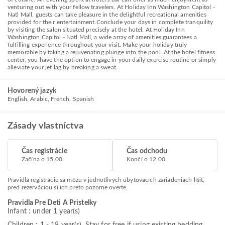
venturing out with your fellow travelers. At Holiday Inn Washington Capitol -
Natl Mall, guests can take pleasure in the delightful recreational amenities
provided for their entertainment.Conclude your days in complete tranquility
by visiting the salon situated precisely at the hotel. At Holiday Inn
Washington Capitol - Natl Mall, a wide array of amenities guarantees a
fulfilling experience throughout your visit. Make your holiday truly
memorable by taking a rejuvenating plunge into the pool. At the hotel fitness
center, you have the option to engage in your daily exercise routine or simply
alleviate your jet lag by breaking a sweat.
Hovorený jazyk
English, Arabic, French, Spanish
Zásady vlastníctva
Čas registrácie
Čas odchodu
Začína o 15.00
Končí o 12.00
Pravidlá registrácie sa môžu v jednotlivých ubytovacích zariadeniach líšiť,
pred rezerváciou si ich preto pozorne overte.
Pravidla Pre Deti A Pristelky
Infant : under 1 year(s)