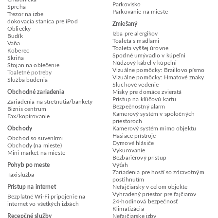
Parkovisko
Sprcha
Parkovanie na mieste
Trezor na izbe
dokovacia stanica pre iPod
Zmiešaný
Obliečky
Izba pre alergikov
Budík
Toaleta s madlami
Vaňa
Toaleta vyššej úrovne
Koberec
Spodné umývadlo v kúpeľni
Skriňa
Núdzový kábel v kúpeľni
Stojan na oblečenie
Vizuálne pomôcky: Braillovo písmo
Toaletné potreby
Vizuálne pomôcky: Hmatové znaky
Služba budenia
Sluchové vedenie
Obchodné zariadenia
Misky pre domáce zvieratá
Prístup na kľúčovú kartu
Zariadenia na stretnutia/bankety
Bezpečnostný alarm
Biznis centrum
Kamerový systém v spoločných
Fax/kopírovanie
priestoroch
Obchody
Kamerový systém mimo objektu
Hasiace prístroje
Obchod so suvenírmi
Dymové hlásiče
Obchody (na mieste)
Vykurovanie
Mini market na mieste
Bezbariérový prístup
Pohyb po meste
Výťah
Zariadenia pre hostí so zdravotným
Taxislužba
postihnutím
Prístup na internet
Nefajčiarsky v celom objekte
Vyhradený priestor pre fajčiarov
Bezplatné Wi-Fi pripojenie na
24-hodinová bezpečnosť
internet vo všetkých izbách
Klimatizácia
Recepčné služby
Nefajčiarske izby