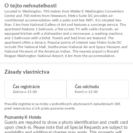
O tejto nehnuteľnosti
Located in Washington, 700 metres from Walter E Washington Convention
Center and 700 metres from Newseum, Metro Suite DC provides air-
conditioned accommodation with a patio and free WiFi. It is situated less
than 1 km from National Gallery of Art and features a concierge service. The
apartment features 1 bedroom, a flat-screen TV with cable channels, an
equipped kitchen with a dishwasher and a microwave, a washing machine,
and 1 bathroom with a bidet. Towels and bed linen are featured. The
apartment offers a terrace. Popular points of interest near Metro Suite DC
include The National Mall, Smithsonian National Air and Space Museum and
National Museum of the American Indian. The nearest airport is Ronald
Reagan Washington National Airport, 6 km from the accommodation.
Zásady vlastníctva
Čas registrácie
Čas odchodu
Začína o 15.00
Končí o 12.00
Pravidlá registrácie sa môžu v jednotlivých ubytovacích zariadeniach líšiť,
pred rezerváciou si ich preto pozorne overte.
Poznamky K Hotelu
Guests are required to show a photo identification and credit card
upon check-in. Please note that all Special Requests are subject to
availability and additional charges may apply. This property will