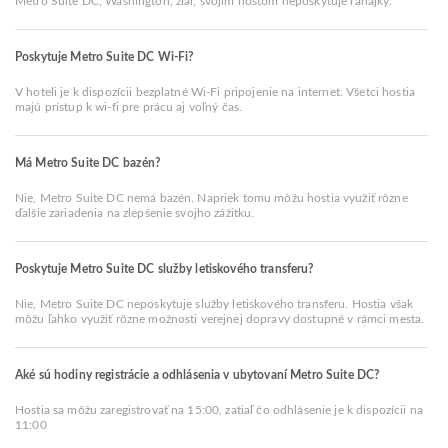
Metro Suite DC, Washington, žiaľ, svojim hosťom neposkytuje raňajky.
Poskytuje Metro Suite DC Wi-Fi?
V hoteli je k dispozícii bezplatné Wi-Fi pripojenie na internet. Všetci hostia
majú prístup k wi-fi pre prácu aj voľný čas.
Má Metro Suite DC bazén?
Nie, Metro Suite DC nemá bazén. Napriek tomu môžu hostia využiť rôzne
ďalšie zariadenia na zlepšenie svojho zážitku.
Poskytuje Metro Suite DC služby letiskového transferu?
Nie, Metro Suite DC neposkytuje služby letiskového transferu. Hostia však
môžu ľahko využiť rôzne možnosti verejnej dopravy dostupné v rámci mesta.
Aké sú hodiny registrácie a odhlásenia v ubytovaní Metro Suite DC?
Hostia sa môžu zaregistrovať na 15:00, zatiaľ čo odhlásenie je k dispozícii na
11:00