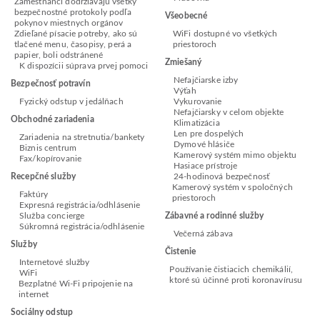
Zamestnanci dodržiavajú všetky
bezpečnostné protokoly podľa
Všeobecné
pokynov miestnych orgánov
Zdieľané písacie potreby, ako sú
WiFi dostupné vo všetkých
tlačené menu, časopisy, perá a
priestoroch
papier, boli odstránené
Zmiešaný
K dispozícii súprava prvej pomoci
Nefajčiarske izby
Bezpečnosť potravín
Výťah
Fyzický odstup v jedálňach
Vykurovanie
Nefajčiarsky v celom objekte
Obchodné zariadenia
Klimatizácia
Len pre dospelých
Zariadenia na stretnutia/bankety
Dymové hlásiče
Biznis centrum
Kamerový systém mimo objektu
Fax/kopírovanie
Hasiace prístroje
Recepčné služby
24-hodinová bezpečnosť
Kamerový systém v spoločných
Faktúry
priestoroch
Expresná registrácia/odhlásenie
Služba concierge
Zábavné a rodinné služby
Súkromná registrácia/odhlásenie
Večerná zábava
Služby
Čistenie
Internetové služby
Používanie čistiacich chemikálií,
WiFi
ktoré sú účinné proti koronavírusu
Bezplatné Wi-Fi pripojenie na
internet
Sociálny odstup