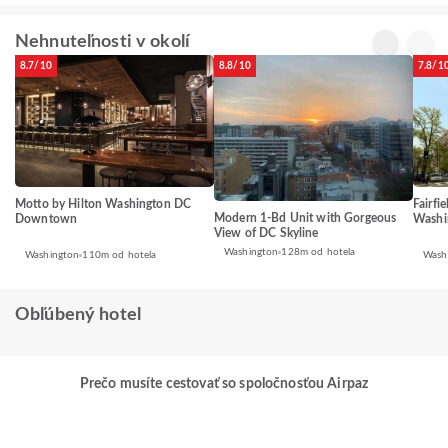
Nehnuteľnosti v okolí
8.7/10
8.8/10
7.8/1
Motto by Hilton Washington DC
Fairfi
Modern 1-Bd Unit with Gorgeous
Downtown
Washi
View of DC Skyline
Washington
128m od hotela
Washington
110m od hotela
Wash
Obľúbený hotel
Prečo musíte cestovať so spoločnosťou Airpaz