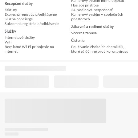
Kamerový systém mimo objektu
Recepčné služby
Hasiace prístroje
Faktúry
24-hodinová bezpečnosť
Expresná registrácia/odhlásenie
Kamerový systém v spoločných
Služba concierge
priestoroch
Súkromná registrácia/odhlásenie
Zábavné a rodinné služby
Služby
Večerná zábava
Internetové služby
Čistenie
WiFi
Bezplatné Wi-Fi pripojenie na
Používanie čistiacich chemikálií,
internet
ktoré sú účinné proti koronavírusu