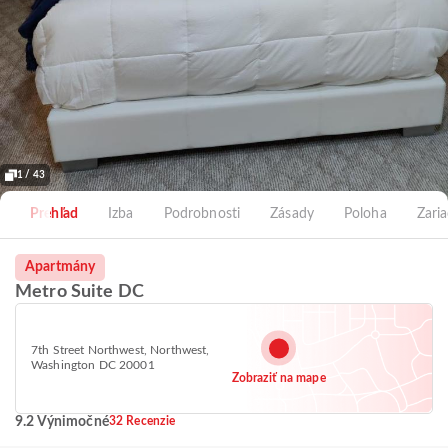
1 / 43
Prehľad
Izba
Podrobnosti
Zásady
Poloha
Zari
Apartmány
Metro Suite DC
7th Street Northwest, Northwest,
Washington DC 20001
Zobraziť na mape
9.2 Výnimočné
32 Recenzie