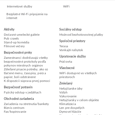
Internetové služby
WiFi
Bezplatné Wi-Fi pripojenie na
internet
Aktivity
Sociálny odstup
Dočasné umelecké galérie
Možnosť bezhotovostnej platby
Pub crawls
Spoločné priestory
Stand-up komédia
Filmové večery
Terasa
Vonkajší nábytok
Bezpečnostné prvky
Upratovacie služby
Zamestnanci dodržiavajú všetky
bezpečnostné protokoly podľa
Práčovňa
pokynov miestnych orgánov
Všeobecné
Zdieľané písacie potreby, ako sú
tlačené menu, časopisy, perá a
WiFi dostupné vo všetkých
papier, boli odstránené
priestoroch
K dispozícii súprava prvej pomoci
Zmiešaný
Bezpečnosť potravín
Nefajčiarske izby
Fyzický odstup v jedálňach
Výťah
Vykurovanie
Obchodné zariadenia
Nefajčiarsky v celom objekte
Zariadenia na stretnutia/bankety
Klimatizácia
Biznis centrum
Len pre dospelých
Fax/kopírovanie
Dymové hlásiče