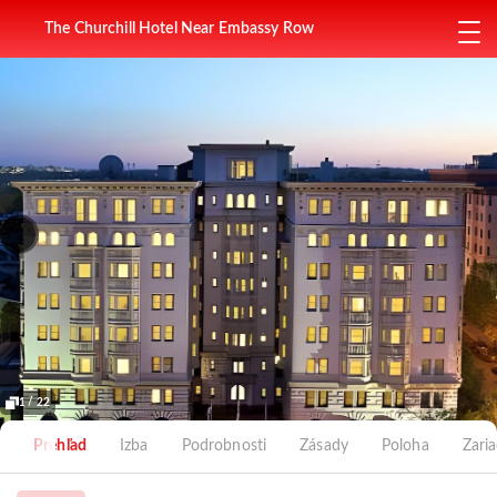
The Churchill Hotel Near Embassy Row
1 / 22
Prehľad
Izba
Podrobnosti
Zásady
Poloha
Zari