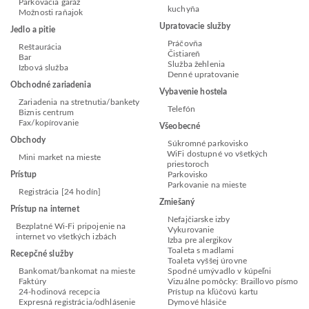
Parkovacia garáž
kuchyňa
Možnosti raňajok
Upratovacie služby
Jedlo a pitie
Práčovňa
Reštaurácia
Čistiareň
Bar
Služba žehlenia
Izbová služba
Denné upratovanie
Obchodné zariadenia
Vybavenie hostela
Zariadenia na stretnutia/bankety
Telefón
Biznis centrum
Fax/kopírovanie
Všeobecné
Obchody
Súkromné parkovisko
WiFi dostupné vo všetkých
Mini market na mieste
priestoroch
Prístup
Parkovisko
Parkovanie na mieste
Registrácia [24 hodín]
Zmiešaný
Prístup na internet
Nefajčiarske izby
Bezplatné Wi-Fi pripojenie na
Vykurovanie
internet vo všetkých izbách
Izba pre alergikov
Toaleta s madlami
Recepčné služby
Toaleta vyššej úrovne
Bankomat/bankomat na mieste
Spodné umývadlo v kúpeľni
Faktúry
Vizuálne pomôcky: Braillovo písmo
24-hodinová recepcia
Prístup na kľúčovú kartu
Expresná registrácia/odhlásenie
Dymové hlásiče