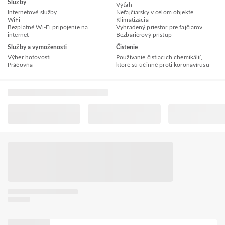
Služby
Výťah
Internetové služby
Nefajčiarsky v celom objekte
WiFi
Klimatizácia
Bezplatné Wi-Fi pripojenie na
Vyhradený priestor pre fajčiarov
internet
Bezbariérový prístup
Služby a vymoženosti
Čistenie
Výber hotovosti
Používanie čistiacich chemikálií,
Práčovňa
ktoré sú účinné proti koronavírusu