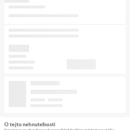
O tejto nehnuteľnosti
Experience an abundance of unparalleled facilities and features at The