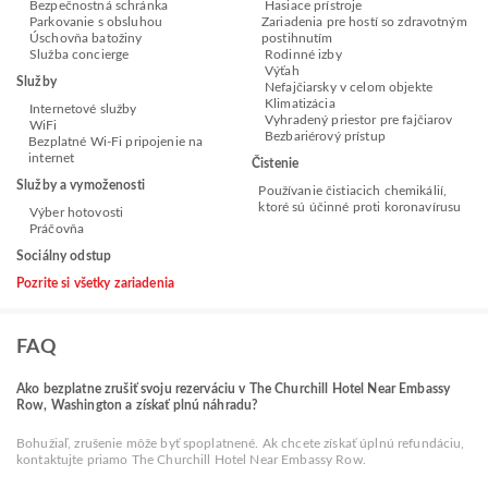
Bezpečnostná schránka
Hasiace prístroje
Parkovanie s obsluhou
Zariadenia pre hostí so zdravotným
Úschovňa batožiny
postihnutím
Služba concierge
Rodinné izby
Výťah
Služby
Nefajčiarsky v celom objekte
Klimatizácia
Internetové služby
Vyhradený priestor pre fajčiarov
WiFi
Bezbariérový prístup
Bezplatné Wi-Fi pripojenie na
internet
Čistenie
Služby a vymoženosti
Používanie čistiacich chemikálií,
ktoré sú účinné proti koronavírusu
Výber hotovosti
Práčovňa
Sociálny odstup
Pozrite si všetky zariadenia
FAQ
Ako bezplatne zrušiť svoju rezerváciu v The Churchill Hotel Near Embassy
Row, Washington a získať plnú náhradu?
Bohužiaľ, zrušenie môže byť spoplatnené. Ak chcete získať úplnú refundáciu,
kontaktujte priamo The Churchill Hotel Near Embassy Row.