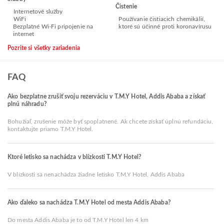
Čistenie
Internetové služby
WiFi
Používanie čistiacich chemikálií,
Bezplatné Wi-Fi pripojenie na
ktoré sú účinné proti koronavírusu
internet
Pozrite si všetky zariadenia
FAQ
Ako bezplatne zrušiť svoju rezerváciu v T.M.Y Hotel, Addis Ababa a získať
plnú náhradu?
Bohužiaľ, zrušenie môže byť spoplatnené. Ak chcete získať úplnú refundáciu,
kontaktujte priamo T.M.Y Hotel.
Ktoré letisko sa nachádza v blízkosti T.M.Y Hotel?
V blízkosti sa nenachádza žiadne letisko T.M.Y Hotel, Addis Ababa
Ako ďaleko sa nachádza T.M.Y Hotel od mesta Addis Ababa?
Do mesta Addis Ababa je to od T.M.Y Hotel len 4 km