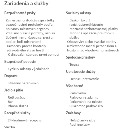
Zariadenia a služby
Bezpečnostné prvky
Sociálny odstup
Zamestnanci dodržiavajú všetky
Bezkontaktná
bezpečnostné protokoly podľa
registrácia/odhlásenie
pokynov miestnych orgánov
Možnosť bezhotovostnej platby
Zdieľané písacie potreby, ako sú
Mobilná aplikácia pre izbovú
tlačené menu, časopisy, perá a
službu
papier, boli odstránené
Obrazovky alebo fyzické bariéry
zavedený proces kontroly
umiestnené medzi personálom a
zdravotného stavu hostí
hosťami vo vhodných priestoroch
K dispozícii súprava prvej pomoci
Spoločné priestory
Bezpečnosť potravín
Terasa
Fyzický odstup v jedálňach
Upratovacie služby
Doprava
Denné upratovanie
Strážené parkovisko
Všeobecné
Jedlo a pitie
Parkovisko
Reštaurácia
Parkovanie zdarma
Bar
Parkovanie na mieste
Izbová služba
Súkromné parkovisko
Recepčné služby
Zmiešaný
24-hodinová recepcia
Nefajčiarske izby
Rodinné izby
Služby