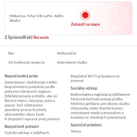
Mekanisa, Nifas Silk-Lafto, Addis
Ababa
Zobraziť na mape
2 Spravodlivé
2 Recenzie
Bar
Reštaurácia
24-hodinová recepcia
Internetové služby
Bezpečnostné prvky
Bezplatné Wi-Fi pripojenie na
internet
Zamestnanci dodržiavajú všetky
bezpečnostné protokoly podľa
Sociálny odstup
pokynov miestnych orgánov
Bezkontaktná registrácia/odhlásenie
Zdieľané písacie potreby, ako sú
Možnosť bezhotovostnej platby
tlačené menu, časopisy, perá a
Mobilná aplikácia pre izbovú službu
papier, boli odstránené
Obrazovky alebo fyzické bariéry
zavedený proces kontroly
umiestnené medzi personálom a
zdravotného stavu hostí
hosťami vo vhodných priestoroch
K dispozícii súprava prvej pomoci
Spoločné priestory
Bezpečnosť potravín
Terasa
Fyzický odstup v jedálňach