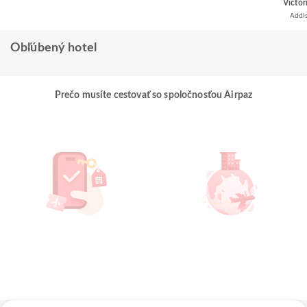
Victor
Addi
Obľúbený hotel
Prečo musíte cestovať so spoločnosťou Airpaz