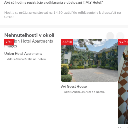
Aké sú hodiny registrácie a odhlásenia v ubytovaní T.M.Y Hotel?
Hostia sa môžu zaregistrovať na 14:30, zatiaľ čo odhlásenie je k dispozícii na
06:00
Nehnuteľnosti v okolí
7/10
6.8/10
9.2/1
Union Hotel Apartments
Addis Ababa
633m od hotela
Avi Guest House
Addis Ababa
1078m od hotela