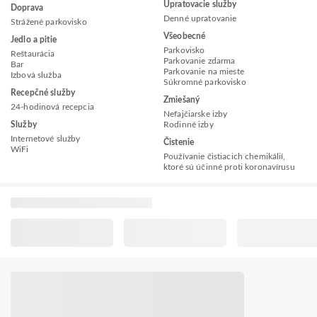
Upratovacie služby
Doprava
Denné upratovanie
Strážené parkovisko
Všeobecné
Jedlo a pitie
Parkovisko
Reštaurácia
Parkovanie zdarma
Bar
Parkovanie na mieste
Izbová služba
Súkromné parkovisko
Recepčné služby
Zmiešaný
24-hodinová recepcia
Nefajčiarske izby
Služby
Rodinné izby
Internetové služby
Čistenie
WiFi
Používanie čistiacich chemikálií,
ktoré sú účinné proti koronavírusu