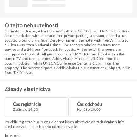
O tejto nehnuteľnosti
Set in Addis Ababa, 4 km from Addis Ababa Golf Course, T.M.Y Hotel offers
accommodation with a terrace, free private parking, a restaurant and a bar.
Located around 5 km from Derg Monument, the hotel with free WiFi is also
5.7 km away from National Palace. The accommodation features room
service and a 24-hour front desk for guests. At the hotel, the rooms are
equipped with a desk. All guest rooms in T.M.Y Hotel are fitted with a flat-
screen TV and free toiletries. Addis Ababa Museum is 5.9 km from the
accommodation, while UNECA Conference Center is 6.5 km from the
property. The nearest airport is Addis Ababa Bole International Airport, 7 km
from T.M.Y Hotel.
Zásady vlastníctva
Čas registrácie
Čas odchodu
Začína o 14.30
Končí o 10.00
Pravidlá registrácie sa môžu v jednotlivých ubytovacích zariadeniach líšiť,
pred rezerváciou si ich preto pozorne overte.
Internet