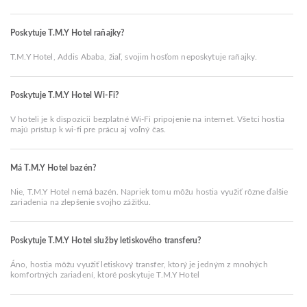
Poskytuje T.M.Y Hotel raňajky?
T.M.Y Hotel, Addis Ababa, žiaľ, svojim hosťom neposkytuje raňajky.
Poskytuje T.M.Y Hotel Wi-Fi?
V hoteli je k dispozícii bezplatné Wi-Fi pripojenie na internet. Všetci hostia
majú prístup k wi-fi pre prácu aj voľný čas.
Má T.M.Y Hotel bazén?
Nie, T.M.Y Hotel nemá bazén. Napriek tomu môžu hostia využiť rôzne ďalšie
zariadenia na zlepšenie svojho zážitku.
Poskytuje T.M.Y Hotel služby letiskového transferu?
Áno, hostia môžu využiť letiskový transfer, ktorý je jedným z mnohých
komfortných zariadení, ktoré poskytuje T.M.Y Hotel