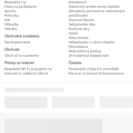
Bezplatný čaj
priestoroch
Filmy na požiadanie
Kamerový systém mimo objektu
Sprcha
Zariadenia pre hostí so zdravotným
Pohovka
postihnutím
Krb
Dymové hlásiče
Obliečky
Nefajčiarske izby
Uteráky
Rodinné izby
Výťah
Obchodné zariadenia
Vykurovanie
Fax/kopírovanie
Nefajčiarsky v celom objekte
Klimatizácia
Obchody
Bezbariérový prístup
Obchod so suvenírmi
24-hodinová bezpečnosť
Prístup na internet
Čistenie
Bezplatné Wi-Fi pripojenie na
Používanie čistiacich chemikálií,
internet vo všetkých izbách
ktoré sú účinné proti koronavírusu