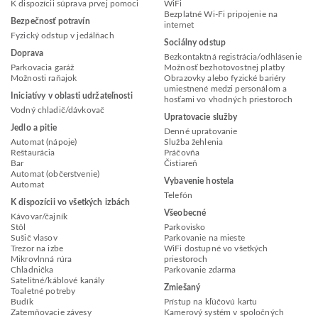
K dispozícii súprava prvej pomoci
WiFi
Bezplatné Wi-Fi pripojenie na
Bezpečnosť potravín
internet
Fyzický odstup v jedálňach
Sociálny odstup
Doprava
Bezkontaktná registrácia/odhlásenie
Parkovacia garáž
Možnosť bezhotovostnej platby
Možnosti raňajok
Obrazovky alebo fyzické bariéry
umiestnené medzi personálom a
Iniciatívy v oblasti udržateľnosti
hosťami vo vhodných priestoroch
Vodný chladič/dávkovač
Upratovacie služby
Jedlo a pitie
Denné upratovanie
Automat (nápoje)
Služba žehlenia
Reštaurácia
Práčovňa
Bar
Čistiareň
Automat (občerstvenie)
Vybavenie hostela
Automat
Telefón
K dispozícii vo všetkých izbách
Všeobecné
Kávovar/čajník
Stôl
Parkovisko
Sušič vlasov
Parkovanie na mieste
Trezor na izbe
WiFi dostupné vo všetkých
Mikrovlnná rúra
priestoroch
Chladnička
Parkovanie zdarma
Satelitné/káblové kanály
Zmiešaný
Toaletné potreby
Budík
Prístup na kľúčovú kartu
Zatemňovacie závesy
Kamerový systém v spoločných