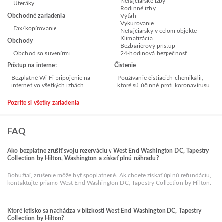
Nefajčiarske izby
Uteráky
Rodinné izby
Obchodné zariadenia
Výťah
Vykurovanie
Fax/kopírovanie
Nefajčiarsky v celom objekte
Klimatizácia
Obchody
Bezbariérový prístup
Obchod so suvenírmi
24-hodinová bezpečnosť
Prístup na internet
Čistenie
Bezplatné Wi-Fi pripojenie na
Používanie čistiacich chemikálií,
internet vo všetkých izbách
ktoré sú účinné proti koronavírusu
Pozrite si všetky zariadenia
FAQ
Ako bezplatne zrušiť svoju rezerváciu v West End Washington DC, Tapestry
Collection by Hilton, Washington a získať plnú náhradu?
Bohužiaľ, zrušenie môže byť spoplatnené. Ak chcete získať úplnú refundáciu,
kontaktujte priamo West End Washington DC, Tapestry Collection by Hilton.
Ktoré letisko sa nachádza v blízkosti West End Washington DC, Tapestry
Collection by Hilton?