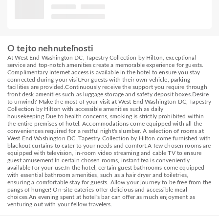
O tejto nehnuteľnosti
At West End Washington DC, Tapestry Collection by Hilton, exceptional
service and top-notch amenities create a memorable experience for guests.
Complimentary internet access is available in the hotel to ensure you stay
connected during your visit.For guests with their own vehicle, parking
facilities are provided.Continuously receive the support you require through
front desk amenities such as luggage storage and safety deposit boxes.Desire
to unwind? Make the most of your visit at West End Washington DC, Tapestry
Collection by Hilton with accessible amenities such as daily
housekeeping.Due to health concerns, smoking is strictly prohibited within
the entire premises of hotel. Accommodations come equipped with all the
conveniences required for a restful night's slumber. A selection of rooms at
West End Washington DC, Tapestry Collection by Hilton come furnished with
blackout curtains to cater to your needs and comfort.A few chosen rooms are
equipped with television, in-room video streaming and cable TV to ensure
guest amusement.In certain chosen rooms, instant tea is conveniently
available for your use.In the hotel, certain guest bathrooms come equipped
with essential bathroom amenities, such as a hair dryer and toiletries,
ensuring a comfortable stay for guests. Allow your journey to be free from the
pangs of hunger! On-site eateries offer delicious and accessible meal
choices.An evening spent at hotel's bar can offer as much enjoyment as
venturing out with your fellow travelers.