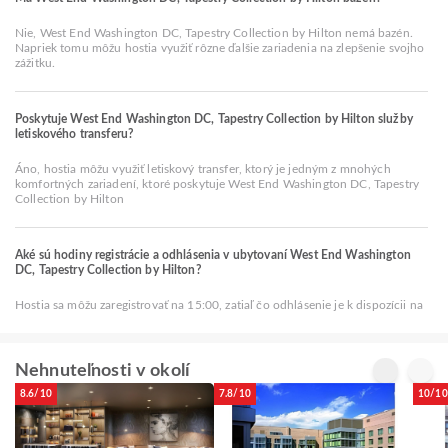
Nie, West End Washington DC, Tapestry Collection by Hilton nemá bazén.
Napriek tomu môžu hostia využiť rôzne ďalšie zariadenia na zlepšenie svojho
zážitku.
Poskytuje West End Washington DC, Tapestry Collection by Hilton služby
letiskového transferu?
Áno, hostia môžu využiť letiskový transfer, ktorý je jedným z mnohých
komfortných zariadení, ktoré poskytuje West End Washington DC, Tapestry
Collection by Hilton
Aké sú hodiny registrácie a odhlásenia v ubytovaní West End Washington
DC, Tapestry Collection by Hilton?
Hostia sa môžu zaregistrovať na 15:00, zatiaľ čo odhlásenie je k dispozícii na
Nehnuteľnosti v okolí
8.6/10
7.8/10
10/10