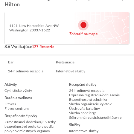
Hilton
1121 New Hampshire Ave NW,
Washington 20037-1522
Zobraziť na mape
8.6 Vynikajúce
127 Recenzie
Bar
Reštaurácia
24-hodinová recepcia
Internetové služby
Aktivity
Recepčné služby
Cyklistické výlety
24-hodinová recepcia
Expresná registrácia/odhlásenie
Bazén a wellness
Bezpečnostná schránka
Fitness
Služba organizácie výletov
Fitnes centrum
Úschovňa batožiny
Služba concierge
Bezpečnostné prvky
Súkromná registrácia/odhlásenie
Zamestnanci dodržiavajú všetky
Služby
bezpečnostné protokoly podľa
pokynov miestnych orgánov
Internetové služby