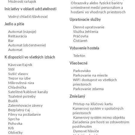
Možnosti raňajok
Obrazovky alebo fyzické bariéry
umiestnené medzi personálom a
Iniciatívy v oblasti udržateľnosti
hosťami vo vhodných priestoroch
Vodný chladič/dávkovač
Upratovacie služby
Jedlo a pitie
Denné upratovanie
Automat (nápoje)
Služba žehlenia
Reštaurácia
Práčovňa
Bar
Čistiareň
Automat (občerstvenie)
Vybavenie hostela
Automat
Telefón
K dispozícii vo všetkých izbách
Všeobecné
Kávovar/čajník
Stôl
Parkovisko
Sušič vlasov
Parkovanie na mieste
Trezor na izbe
WiFi dostupné vo všetkých
Mikrovlnná rúra
priestoroch
Chladnička
Parkovanie zdarma
Satelitné/káblové kanály
Toaletné potreby
Zmiešaný
Budík
Prístup na kľúčovú kartu
Zatemňovacie závesy
Kamerový systém v spoločných
Bezplatný čaj
priestoroch
Filmy na požiadanie
Kamerový systém mimo objektu
Sprcha
Zariadenia pre hostí so zdravotným
Pohovka
postihnutím
Krb
Dymové hlásiče
Obliečky