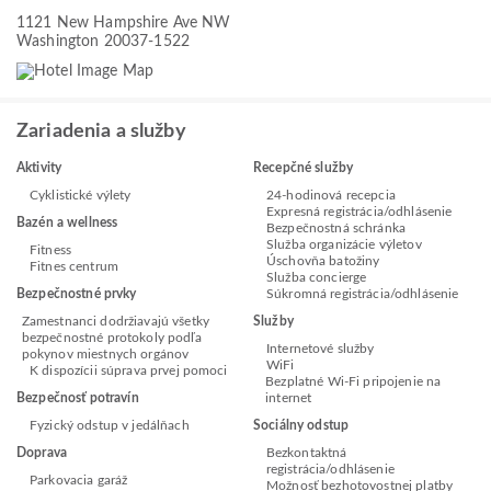
1121 New Hampshire Ave NW
Washington 20037-1522
Zariadenia a služby
Aktivity
Recepčné služby
Cyklistické výlety
24-hodinová recepcia
Expresná registrácia/odhlásenie
Bazén a wellness
Bezpečnostná schránka
Služba organizácie výletov
Fitness
Úschovňa batožiny
Fitnes centrum
Služba concierge
Bezpečnostné prvky
Súkromná registrácia/odhlásenie
Zamestnanci dodržiavajú všetky
Služby
bezpečnostné protokoly podľa
Internetové služby
pokynov miestnych orgánov
WiFi
K dispozícii súprava prvej pomoci
Bezplatné Wi-Fi pripojenie na
Bezpečnosť potravín
internet
Fyzický odstup v jedálňach
Sociálny odstup
Doprava
Bezkontaktná
registrácia/odhlásenie
Parkovacia garáž
Možnosť bezhotovostnej platby