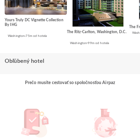
Yours Truly DC Vignette Collection
By IHG
The Fr
The Ritz-Carlton, Washington, D.C.
Wash
Washington
75m od hotela
Washington
99m od hotela
Obľúbený hotel
Prečo musíte cestovať so spoločnosťou Airpaz