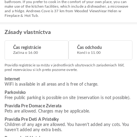
bathroom. If you prefer to cook in the comfort of your own place, you can
make use of the kitchen facilities, which include a dishwasher, a microwave
and a fridge. Andrews Cove is 37 km from Wooded ViewsNear Helen w
Fireplace & Hot Tub.
Zásady vlastníctva
Čas registrácie
Čas odchodu
Začína o 16.00
Končí o 11.00
Pravidlá registrácie sa môžu v jednotlivých ubytovacích zariadeniach líšiť,
pred rezerváciou si ich preto pozorne overte.
Internet
WiFi is available in all areas and is free of charge.
Parkovisko
Free public parking is possible on site (reservation is not possible).
Pravidla Pre Domace Zvierata
Pets are allowed. Charges may be applicable.
Pravidla Pre Deti A Pristelky
Children of any age are allowed. You haven't added any cots. You
haven't added any extra beds.