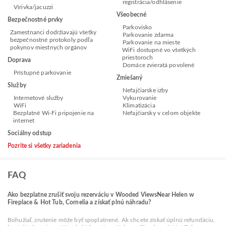
registrácia/odhlásenie
Vírivka/jacuzzi
Všeobecné
Bezpečnostné prvky
Parkovisko
Zamestnanci dodržiavajú všetky
Parkovanie zdarma
bezpečnostné protokoly podľa
Parkovanie na mieste
pokynov miestnych orgánov
WiFi dostupné vo všetkých
priestoroch
Doprava
Domáce zvieratá povolené
Prístupné parkovanie
Zmiešaný
Služby
Nefajčiarske izby
Internetové služby
Vykurovanie
WiFi
Klimatizácia
Bezplatné Wi-Fi pripojenie na
Nefajčiarsky v celom objekte
internet
Sociálny odstup
Pozrite si všetky zariadenia
FAQ
Ako bezplatne zrušiť svoju rezerváciu v Wooded ViewsNear Helen w
Fireplace & Hot Tub, Cornelia a získať plnú náhradu?
Bohužiaľ, zrušenie môže byť spoplatnené. Ak chcete získať úplnú refundáciu,