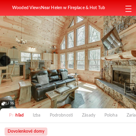
Wooded ViewsNear Helen w Fireplace & Hot Tub
1 / 35
Prehľad
Izba
Podrobnosti
Zásady
Poloha
Zari
Dovolenkové domy