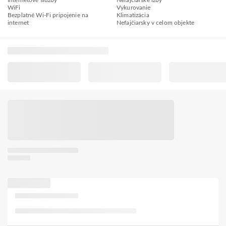
Internetové služby
Nefajčiarske izby
WiFi
Vykurovanie
Bezplatné Wi-Fi pripojenie na
Klimatizácia
internet
Nefajčiarsky v celom objekte