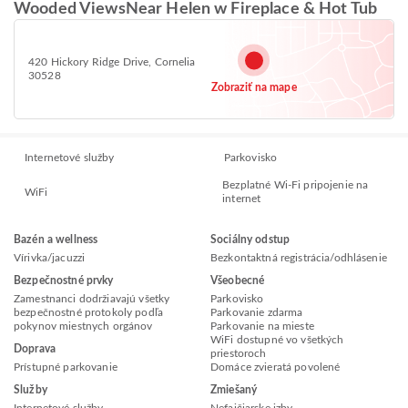
Wooded ViewsNear Helen w Fireplace & Hot Tub
420 Hickory Ridge Drive, Cornelia
30528
Zobraziť na mape
Internetové služby
Parkovisko
Bezplatné Wi-Fi pripojenie na
WiFi
internet
Bazén a wellness
Sociálny odstup
Vírivka/jacuzzi
Bezkontaktná registrácia/odhlásenie
Bezpečnostné prvky
Všeobecné
Zamestnanci dodržiavajú všetky
Parkovisko
bezpečnostné protokoly podľa
Parkovanie zdarma
pokynov miestnych orgánov
Parkovanie na mieste
WiFi dostupné vo všetkých
Doprava
priestoroch
Prístupné parkovanie
Domáce zvieratá povolené
Služby
Zmiešaný