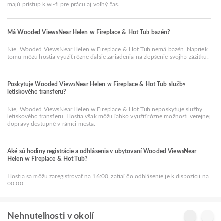
majú prístup k wi-fi pre prácu aj voľný čas.
Má Wooded ViewsNear Helen w Fireplace & Hot Tub bazén?
Nie, Wooded ViewsNear Helen w Fireplace & Hot Tub nemá bazén. Napriek
tomu môžu hostia využiť rôzne ďalšie zariadenia na zlepšenie svojho zážitku.
Poskytuje Wooded ViewsNear Helen w Fireplace & Hot Tub služby
letiskového transferu?
Nie, Wooded ViewsNear Helen w Fireplace & Hot Tub neposkytuje služby
letiskového transferu. Hostia však môžu ľahko využiť rôzne možnosti verejnej
dopravy dostupné v rámci mesta.
Aké sú hodiny registrácie a odhlásenia v ubytovaní Wooded ViewsNear
Helen w Fireplace & Hot Tub?
Hostia sa môžu zaregistrovať na 16:00, zatiaľ čo odhlásenie je k dispozícii na
00:00
Nehnuteľnosti v okolí