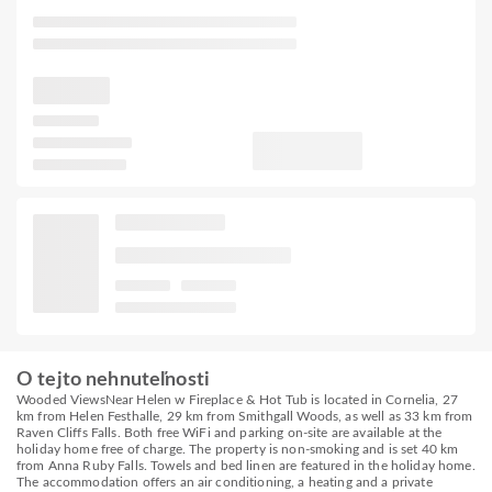
O tejto nehnuteľnosti
Wooded ViewsNear Helen w Fireplace & Hot Tub is located in Cornelia, 27
km from Helen Festhalle, 29 km from Smithgall Woods, as well as 33 km from
Raven Cliffs Falls. Both free WiFi and parking on-site are available at the
holiday home free of charge. The property is non-smoking and is set 40 km
from Anna Ruby Falls. Towels and bed linen are featured in the holiday home.
The accommodation offers an air conditioning, a heating and a private