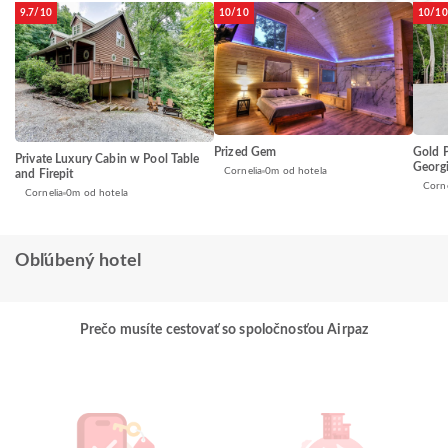
9.7/10
10/10
10/10
Prized Gem
Gold P
Private Luxury Cabin w Pool Table
Georg
Cornelia
0m od hotela
and Firepit
Corne
Cornelia
0m od hotela
Obľúbený hotel
Prečo musíte cestovať so spoločnosťou Airpaz