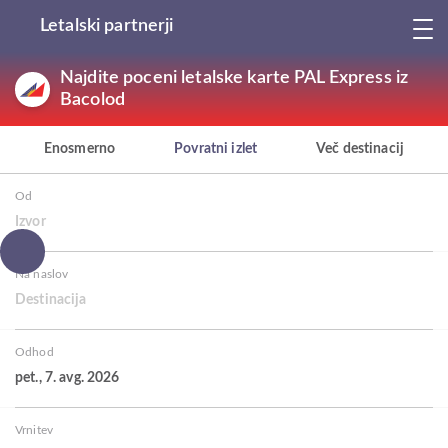
Letalski partnerji
Najdite poceni letalske karte PAL Express iz
Bacolod
Enosmerno
Povratni izlet
Več destinacij
Od
Izvor
Na naslov
Destinacija
Odhod
pet., 7. avg. 2026
Vrnitev