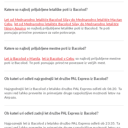
Katere so najbolj priljubljene letališke poti iz Bacolod?
let od Mednarodno letališče Bacolod Silay do Mednarodno letališče Mactan
Cebu
,
let od Mednarodno letališče Bacolod Silay do Mednarodno letališče
Ninoy Aquino
so najbolj priljubljene letališke poti iz Bacolod. Te poti
ponujajo priročne povezave za vaše potovanje.
Katere so najbolj priljubljene mestne poti iz Bacolod?
let iz Bacolod v Manila
,
let iz Bacolod v Cebu
so najbolj priljubljene mestne
poti iz Bacolod. Te poti ponujajo priročne povezave iz večjih mest.
Ob kateri uri odleti najzgodnejši let družbe PAL Express iz Bacolod?
Najzgodnejši let iz Bacolod z letalsko družbo PAL Express odleti ob 06:20. Ta
vozni red lahko preverite in primerjate druge razpoložljive možnosti letov na
Airpazu.
Ob kateri uri odleti zadnji let družbe PAL Express iz Bacolod?
Najpoznejši let iz Bacolod z letalsko družbo PAL Express odleti ob 23:35. Ta
vozni red lahko preverite in primerjate druge razpoložljive možnosti letov na