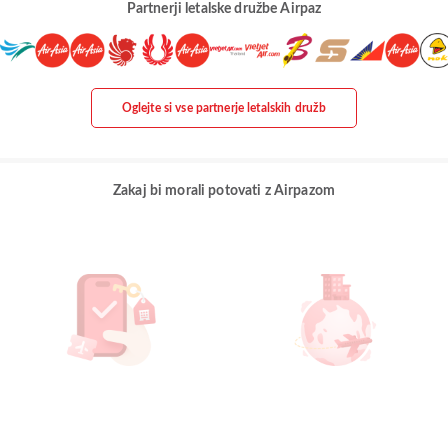
Partnerji letalske družbe Airpaz
Oglejte si vse partnerje letalskih družb
Zakaj bi morali potovati z Airpazom