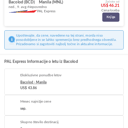
Bacolod (BCD)
Manila (MNL)
Začnite od
US$ 46.21
ned., 9. avg.
Neposredno
Cena/oseba
PAL Express
Knjiga
Upoštevajte, da cene, navedene na tej strani, morda niso
posodobljene in se lahko spremenijo brez predhodnega obvestila.
Prizadevamo si zagotoviti najbolj točne in aktualne informacije.
PAL Express Informacije o letu iz Bacolod
Ekskluzivne ponudbe letov
Bacolod - Manila
US$ 43.86
Mesec najnižje cene
sep.
Skupno število destinacij