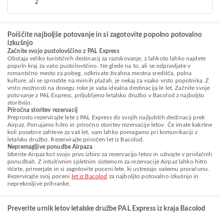
2
Poiščite najboljše potovanje in si zagotovite popolno potovalno
izkušnjo
Začnite svojo pustolovščino z PAL Express
Obstaja veliko turističnih destinacij za raziskovanje, z lahkoto lahko najdete
popoln kraj za vašo pustolovščino. Ne glede na to, ali se odpravljate v
romantično mesto za pobeg, odkrivate živahna mestna središča, polna
kulture, ali se sprostite na mirnih plažah, je nekaj za vsako vrsto popotnika. Z
vrsto možnosti na dosegu roke je vaša idealna destinacija le let. Začnite svoje
potovanje z PAL Express, priljubljeno letalsko družbo v Bacolod z najboljšo
storitvijo.
Priročna storitev rezervacij
Preprosto rezervirajte lete z PAL Express do svojih najljubših destinacij prek
Airpaz. Ponujamo hitro in priročno storitev rezervacije letov. Če imate kakršne
koli posebne zahteve za vaš let, vam lahko pomagamo pri komunikaciji z
letalsko družbo. Rezervirajte priročen let iz Bacolod.
Nepremagljive ponudbe Airpaza
Izberite Airpaz kot svojo prvo izbiro za rezervacijo letov in uživajte v privlačnih
ponudbah. Z intuitivnim spletnim sistemom za rezervacije Airpaz lahko hitro
iščete, primerjate in si zagotovite poceni lete, ki ustrezajo vašemu proračunu.
Rezervirajte svoj poceni
let iz Bacolod
za najboljšo potovalno izkušnjo in
neprekosljive prihranke.
Preverite urnik letov letalske družbe PAL Express iz kraja Bacolod