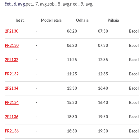
čet., 6. avg.
pet., 7. avg.
sob., 8. avg.
ned., 9. avg.
let št.
Model letala
Odhaja
Prihaja
2P2130
-
06:20
07:30
Baco
PR2130
-
06:20
07:30
Baco
2P2132
-
11:25
12:35
Baco
PR2132
-
11:25
12:35
Baco
2P2134
-
15:30
16:40
Baco
PR2134
-
15:30
16:40
Baco
2P2136
-
18:30
19:50
Baco
PR2136
-
18:30
19:50
Baco