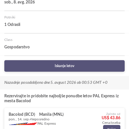
sob., 8. avg. 2026
Potniki
1 Odrasli
Class
Gospodarstvo
Iskanje letov
Nazadnje posodobljeno dne
5. avgust 2026 ob 00:53 GMT +0
Rezervirajte in pridobite najboljše ponudbe letov PAL Express iz
mesta Bacolod
Bacolod (BCD)
Manila (MNL)
Začnite od
US$ 43.86
pon., 14. sep.
Neposredno
Cena/oseba
PAL Express