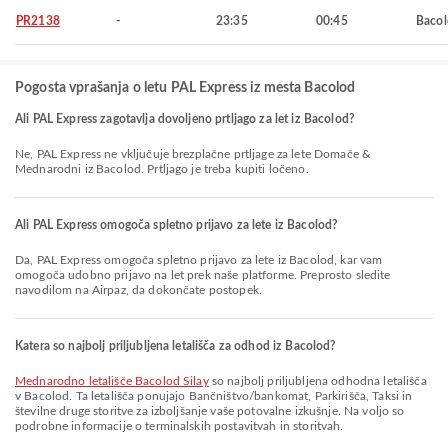
PR2138
-
23:35
00:45
Baco
Pogosta vprašanja o letu PAL Express iz mesta Bacolod
Ali PAL Express zagotavlja dovoljeno prtljago za let iz Bacolod?
Ne, PAL Express ne vključuje brezplačne prtljage za lete Domače &
Mednarodni iz Bacolod. Prtljago je treba kupiti ločeno.
Ali PAL Express omogoča spletno prijavo za lete iz Bacolod?
Da, PAL Express omogoča spletno prijavo za lete iz Bacolod, kar vam
omogoča udobno prijavo na let prek naše platforme. Preprosto sledite
navodilom na Airpaz, da dokončate postopek.
Katera so najbolj priljubljena letališča za odhod iz Bacolod?
Mednarodno letališče Bacolod Silay
so najbolj priljubljena odhodna letališča
v Bacolod. Ta letališča ponujajo Bančništvo/bankomat, Parkirišča, Taksi in
številne druge storitve za izboljšanje vaše potovalne izkušnje. Na voljo so
podrobne informacije o terminalskih postavitvah in storitvah.