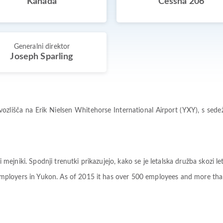
Kanada
Cessna 206
Generalni direktor
Joseph Sparling
vozlišča na Erik Nielsen Whitehorse International Airport (YXY), s sed
niki. Spodnji trenutki prikazujejo, kako se je letalska družba skozi let
r employers in Yukon. As of 2015 it has over 500 employees and more th