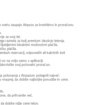
m svetu zaupajo Airpazu za brezhibno in proračunu
u.
je za svoj let.
a razreda za bolj premium izkušnjo letenja.
iljubljenimi lokalnimi možnostmi plačila.
čku plačila.
bah rezervacij, odpovedih ali kakršnih koli
 so na voljo samo v aplikaciji.
koristite svoj potovalni proračun.
ga potovanja z Airpazom potegnili največ:
v vnaprej, da dobite najboljše ponudbe in cene.
th.
one, da prihranite več.
 da dobite nižje cene letov.