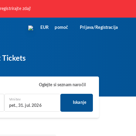
registrirajte zdaj!
EUR
pomoč
Prijava/Registracija
 Tickets
Oglejte si seznam naročil
Vrnitev
Iskanje
pet., 31. jul. 2026