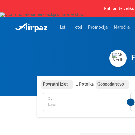
Prihranite veliko
Let
Hotel
Promocija
Naročila
F
Povratni izlet
Gospodarstvo
1 Potnika
Od