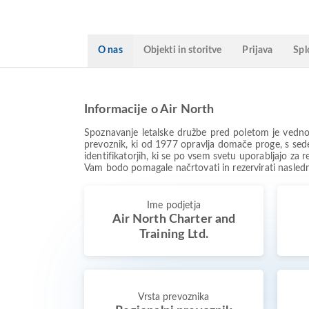
O nas
Objekti in storitve
Prijava
Spl
Informacije o Air North
Spoznavanje letalske družbe pred poletom je vedno
prevoznik, ki od 1977 opravlja domače proge, s sede
identifikatorjih, ki se po vsem svetu uporabljajo za r
Vam bodo pomagale načrtovati in rezervirati nasled
Ime podjetja
Air North Charter and
Training Ltd.
Vrsta prevoznika