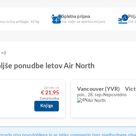
Spletna prijava
Pri
na ročna prtljaga: 10 kg
Na voljo za spletno prijavo
Od 1
T +0
oljše ponudbe letov Air North
Začnite od
Vancouver (YVR)
Vict
€ 21,95
pon., 28. sep.
Neposredno
Cena/oseba
Air North
Knjiga
, morda niso posodobljene in se lahko spremenijo brez predhodnega obves