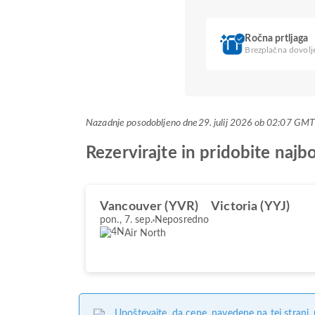
Ročna prtljaga
Brezplačna dovolje
Nazadnje posodobljeno dne
29. julij 2026 ob 02:07 GM
Rezervirajte in pridobite najb
Vancouver (YVR)
Victoria (YYJ)
pon., 7. sep.
Neposredno
Air North
Upoštevajte, da cene, navedene na tej strani