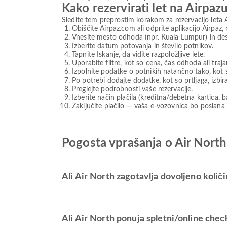
Kako rezervirati let na Airpaz
Sledite tem preprostim korakom za rezervacijo leta 
Obiščite Airpaz.com ali odprite aplikacijo Airpaz, 
Vnesite mesto odhoda (npr. Kuala Lumpur) in desti
Izberite datum potovanja in število potnikov.
Tapnite Iskanje, da vidite razpoložljive lete.
Uporabite filtre, kot so cena, čas odhoda ali traja
Izpolnite podatke o potnikih natančno tako, kot s
Po potrebi dodajte dodatke, kot so prtljaga, izbir
Preglejte podrobnosti vaše rezervacije.
Izberite način plačila (kreditna/debetna kartica, 
Zaključite plačilo — vaša e-vozovnica bo poslana n
Pogosta vprašanja o Air North
Ali Air North zagotavlja dovoljeno količi
Ali Air North ponuja spletni/online chec