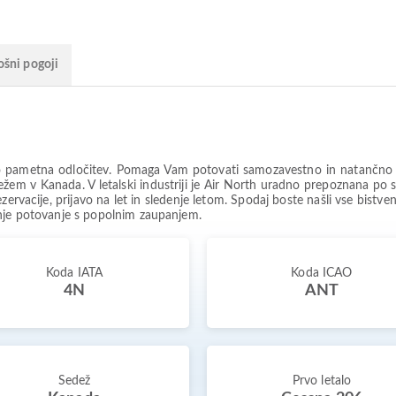
ošni pogoji
 pametna odločitev. Pomaga Vam potovati samozavestno in natančno vede
žem v Kanada. V letalski industriji je Air North uradno prepoznana po 
ezervacije, prijavo na let in sledenje letom. Spodaj boste našli vse bistv
nje potovanje s popolnim zaupanjem.
Koda IATA
Koda ICAO
4N
ANT
Sedež
Prvo letalo