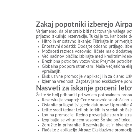
Zakaj popotniki izberejo Airpa
Verjamemo, da bi moralo biti načrtovanje vašega po
prijazno izkušnjo rezervacije. Tukaj je to, kar boste do
Hitro in enostavno iskanje: Filtrirajte in primerj
Enostavni dodatki: Dodajte oddano prtljago, izber
Možnosti razreda vozovnic: Iščete malo dodatne
Več načinov plačila: Izbirajte med kreditnimi/debe
Brezhibna potrditev vozovnice: Prejmite potrditev
Globalna podpora strankam: Naša večjezična ekip
vprašanjih.
Ekskluzivne promocije v aplikaciji in za člane: U
Izjemna vrednost: Zagotavljamo ekskluzivne ponu
Nasveti za iskanje poceni leto
Želite še bolj prihraniti pri svojem potovalnem pro
Rezervirajte vnaprej: Cene vozovnic se običajno 
Ostanite prilagodljivi glede datumov: Uporabite 
Letite sredi tedna: Leti ob torkih in sredah obič
Lov na promocije: Redno preverjajte stran in st
Izogibajte se vrhuncem sezone: Šolske počitnice, 
Združite in prihranite: Rezervirajte let in bivanje 
Plačajte z aplikacijo Airpaz: Ekskluzivne promocij