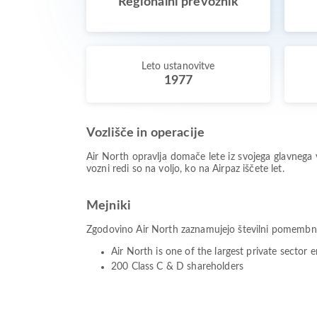
Regionalni prevoznik
Leto ustanovitve
1977
Vozlišče in operacije
Air North opravlja domače lete iz svojega glavnega 
vozni redi so na voljo, ko na Airpaz iščete let.
Mejniki
Zgodovino Air North zaznamujejo številni pomembni mej
Air North is one of the largest private secto
200 Class C & D shareholders