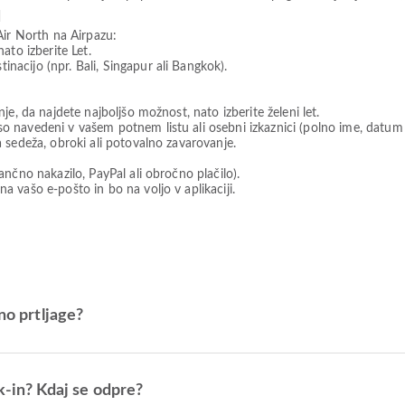
u
Air North na Airpazu:
nato izberite Let.
nacijo (npr. Bali, Singapur ali Bangkok).
nje, da najdete najboljšo možnost, nato izberite želeni let.
o navedeni v vašem potnem listu ali osebni izkaznici (polno ime, datum r
a sedeža, obroki ali potovalno zavarovanje.
bančno nakazilo, PayPal ali obročno plačilo).
a vašo e-pošto in bo na voljo v aplikaciji.
no prtljage?
k-in? Kdaj se odpre?