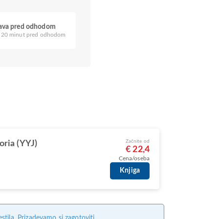
java pred odhodom
20 minut pred odhodom
Začnite od
oria (YYJ)
€ 22,4
Cena/oseba
Knjiga
tila. Prizadevamo si zagotoviti