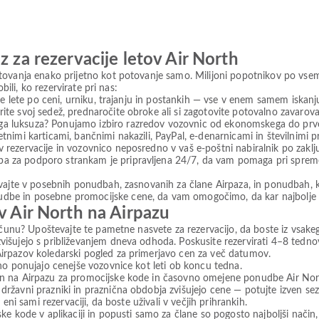
z za rezervacije letov Air North
tovanja enako prijetno kot potovanje samo. Milijoni popotnikov po vse
bili, ko rezervirate pri nas:
ajte lete po ceni, urniku, trajanju in postankih — vse v enem samem iskanj
ite svoj sedež, prednaročite obroke ali si zagotovite potovalno zavarovan
ga luksuza? Ponujamo izbiro razredov vozovnic od ekonomskega do prveg
tnimi karticami, bančnimi nakazili, PayPal, e-denarnicami in številnimi pr
 rezervacije in vozovnico neposredno v vaš e-poštni nabiralnik po zaklju
a za podporo strankam je pripravljena 24/7, da vam pomaga pri spremem
živajte v posebnih ponudbah, zasnovanih za člane Airpaza, in ponudbah, ki
dbe in posebne promocijske cene, da vam omogočimo, da kar najbolje iz
v Air North na Airpazu
računu? Upoštevajte te pametne nasvete za rezervacijo, da boste iz vsake
zvišujejo s približevanjem dneva odhoda. Poskusite rezervirati 4–8 tedno
Airpazov koledarski pogled za primerjavo cen za več datumov.
ajno ponujajo cenejše vozovnice kot leti ob koncu tedna.
ran na Airpazu za promocijske kode in časovno omejene ponudbe Air Nor
državni prazniki in praznična obdobja zvišujejo cene — potujte izven sez
v eni sami rezervaciji, da boste uživali v večjih prihrankih.
ske kode v aplikaciji in popusti samo za člane so pogosto najboljši način,