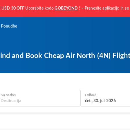
!
USD 30 OFF
Uporabite kodo
GOBEYOND
! – Prenesite aplikacijo in se 
Ponudbe
ind and Book Cheap Air North (4N) Flight
Na naslov
Odhod
čet., 30. jul. 2026