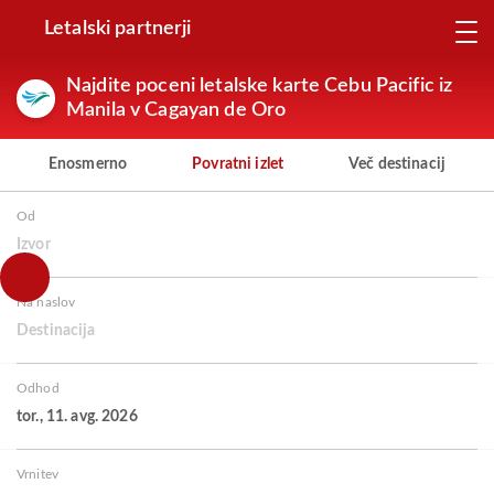
Letalski partnerji
Najdite poceni letalske karte Cebu Pacific iz
Manila v Cagayan de Oro
Enosmerno
Povratni izlet
Več destinacij
Od
Izvor
Na naslov
Destinacija
Odhod
tor., 11. avg. 2026
Vrnitev