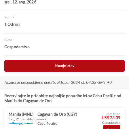
sre., 12. avg. 2026
Potniki
1 Odrasli
Class
Gospodarstvo
Iskanje letov
Nazadnje posodobljeno dne
25. oktober 2024 ob 07:32 GMT +0
Rezervirajte in pridobite najboljše ponudbe letov Cebu Pacific od
Manila do Cagayan de Oro
Manila (MNL)
Cagayan de Oro (CGY)
Začnite od
US$ 23.39
tor., 21. jan.
Neposredno
Cena/oseba
Cebu Pacific