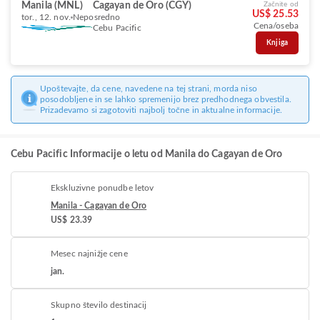
Manila (MNL)
Cagayan de Oro (CGY)
Začnite od
US$ 25.53
tor., 12. nov.
Neposredno
Cena/oseba
Cebu Pacific
Knjiga
Upoštevajte, da cene, navedene na tej strani, morda niso
posodobljene in se lahko spremenijo brez predhodnega obvestila.
Prizadevamo si zagotoviti najbolj točne in aktualne informacije.
Cebu Pacific Informacije o letu od Manila do Cagayan de Oro
Ekskluzivne ponudbe letov
Manila - Cagayan de Oro
US$ 23.39
Mesec najnižje cene
jan.
Skupno število destinacij