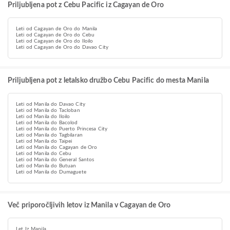
Priljubljena pot z Cebu Pacific iz Cagayan de Oro
Leti od Cagayan de Oro do Manila
Leti od Cagayan de Oro do Cebu
Leti od Cagayan de Oro do Iloilo
Leti od Cagayan de Oro do Davao City
Priljubljena pot z letalsko družbo Cebu Pacific do mesta Manila
Leti od Manila do Davao City
Leti od Manila do Tacloban
Leti od Manila do Iloilo
Leti od Manila do Bacolod
Leti od Manila do Puerto Princesa City
Leti od Manila do Tagbilaran
Leti od Manila do Taipei
Leti od Manila do Cagayan de Oro
Leti od Manila do Cebu
Leti od Manila do General Santos
Leti od Manila do Butuan
Leti od Manila do Dumaguete
Več priporočljivih letov iz Manila v Cagayan de Oro
Let Iz Manila