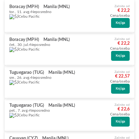
Boracay (MPH)
Manila (MNL)
Začnite od
€ 22,2
tor., 11. avg.
Neposredno
Cena/oseba
Cebu Pacific
Knjiga
Boracay (MPH)
Manila (MNL)
Začnite od
€ 22,2
čet., 30. jul.
Neposredno
Cena/oseba
Cebu Pacific
Knjiga
Tuguegarao (TUG)
Manila (MNL)
Začnite od
€ 22,57
sre., 26. avg.
Neposredno
Cena/oseba
Cebu Pacific
Knjiga
Tuguegarao (TUG)
Manila (MNL)
Začnite od
€ 22,6
pet., 7. avg.
Neposredno
Cena/oseba
Cebu Pacific
Knjiga
Cauayan (CYZ)
Manila (MNL)
Začnite od