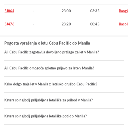
5J864
-
23:00
03:35
Bang
5J476
-
23:20
00:45
Baco
Pogosta vprašanja o letu Cebu Pacific do Manila
Ali Cebu Pacific zagotavlja dovoljeno prtljago za let v Manila?
Ali Cebu Pacific omogoča spletno prijavo za lete v Manila?
Kako dolgo traja let v Manila z letalsko družbo Cebu Pacific?
Katera so najbolj priljubljena letališča za prihod v Manila?
Katere so najbolj priljubljene letališke poti do Manila?