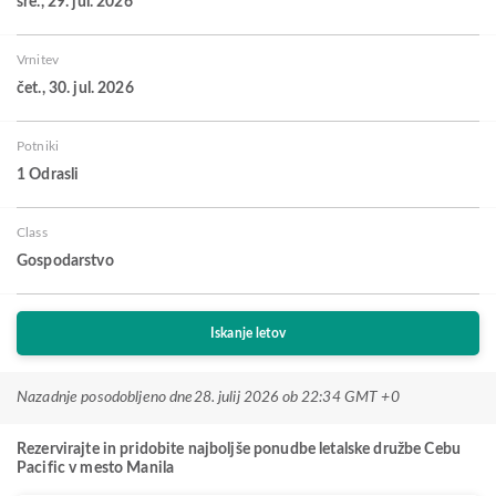
sre., 29. jul. 2026
Vrnitev
čet., 30. jul. 2026
Potniki
1 Odrasli
Class
Gospodarstvo
Iskanje letov
Nazadnje posodobljeno dne
28. julij 2026 ob 22:34 GMT +0
Rezervirajte in pridobite najboljše ponudbe letalske družbe Cebu
Pacific v mesto Manila