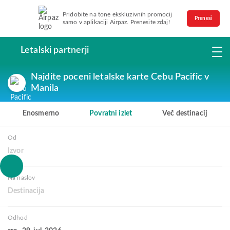
Pridobite na tone ekskluzivnih promocij
Prenesi
samo v aplikaciji Airpaz. Prenesite zdaj!
Letalski partnerji
Najdite poceni letalske karte Cebu Pacific v
Manila
Enosmerno
Povratni izlet
Več destinacij
Od
Izvor
Na naslov
Destinacija
Odhod