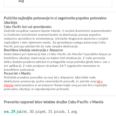
Aug
Poiščite najboljše potovanje in si zagotovite popolno potovalno
izkušnjo
Cebu Pacific kot vaš spremljevalec
Doživite osupljive naravne lepote Manila. S svojimi ikoničnimi znamenitostmi
in živahnimi turističnimi znamenitostmi ta destinacija ponuja popolno
mešanico sprostitve in vznemirjenja. Ustvarite dragocene spomine s svojimi
najdražjimi v tem izjemnem mestu. Za spremljanje vašega potovanja Cebu
Pacific ponuja udoben let do vaše sanjske destinacije.
Brezhibna izkušnja rezervacije z Airpazom
Imate težave pri rezervaciji leta z Cebu Pacific do Manila? Uporabite Airpaz za
brezhibno izkušnjo rezervacije na katero koli destinacijo. Z našo pomočjo
lahko dodate posebne zahteve in prilagodite svoje potrebe glede letov, vse v
eni aplikaciji. Z našo podporo strankam 24/7 zagotovite nemoteno in
brezskrbno potovanje.
Poceni let v Manila
Pridobite posebne ponudbe za svoj let z Airpazom. Izkoristite naše
ekskluzivne promocije, polne vznemirljivih ponudb, in začnite svoj
let v
Manila
samozavestno in enostavno! Rezervirajte svoj poceni let z najboljšo
potovalno izkušnjo in neprekosljivimi prihranki.
Preverite razpored letov letalske družbe Cebu Pacific v Manila
sre., 29. jul.
čet., 30. jul.
pet., 31. jul.
sob., 1. avg.