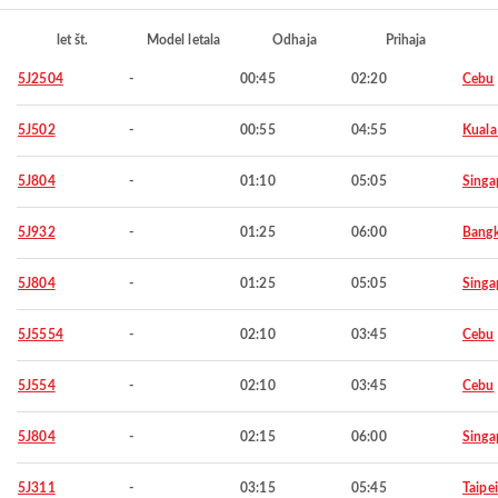
let št.
Model letala
Odhaja
Prihaja
5J2504
-
00:45
02:20
Cebu
5J502
-
00:55
04:55
Kuala
5J804
-
01:10
05:05
Singa
5J932
-
01:25
06:00
Bang
5J804
-
01:25
05:05
Singa
5J5554
-
02:10
03:45
Cebu
5J554
-
02:10
03:45
Cebu
5J804
-
02:15
06:00
Singa
5J311
-
03:15
05:45
Taipei