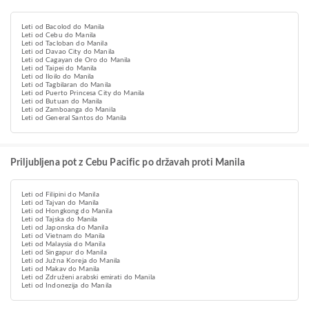
Leti od Bacolod do Manila
Leti od Cebu do Manila
Leti od Tacloban do Manila
Leti od Davao City do Manila
Leti od Cagayan de Oro do Manila
Leti od Taipei do Manila
Leti od Iloilo do Manila
Leti od Tagbilaran do Manila
Leti od Puerto Princesa City do Manila
Leti od Butuan do Manila
Leti od Zamboanga do Manila
Leti od General Santos do Manila
Priljubljena pot z Cebu Pacific po državah proti Manila
Leti od Filipini do Manila
Leti od Tajvan do Manila
Leti od Hongkong do Manila
Leti od Tajska do Manila
Leti od Japonska do Manila
Leti od Vietnam do Manila
Leti od Malaysia do Manila
Leti od Singapur do Manila
Leti od Južna Koreja do Manila
Leti od Makav do Manila
Leti od Združeni arabski emirati do Manila
Leti od Indonezija do Manila