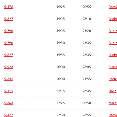
5J476
-
19:25
20:55
Baco
5J827
-
19:35
23:10
Osaka
5J790
-
19:35
21:20
Butu
5J790
-
19:50
21:35
Butu
5J827
-
19:55
23:35
Osaka
5J923
-
20:00
23:05
Fuku
5J345
-
20:00
21:55
Kaohs
5J115
-
21:15
23:35
Hong
5J363
-
22:25
00:50
Maca
5J472
-
22:30
23:55
Baco