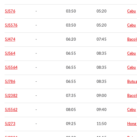
5J576
-
03:50
05:20
Cebu
5J5576
-
03:50
05:20
Cebu
5J474
-
06:20
07:45
Baco
5J564
-
06:55
08:35
Cebu
5J5564
-
06:55
08:35
Cebu
5J786
-
06:55
08:35
Butu
5J2382
-
07:35
09:00
Baco
5J5562
-
08:05
09:40
Cebu
5J273
-
09:25
11:50
Hong