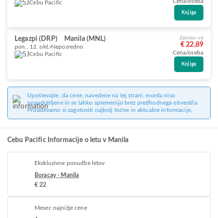
Cena/oseba
Cebu Pacific
Knjiga
Legazpi (DRP)
Manila (MNL)
Začnite od
€ 22,89
pon., 12. okt.
Neposredno
Cena/oseba
Cebu Pacific
Knjiga
Upoštevajte, da cene, navedene na tej strani, morda niso
posodobljene in se lahko spremenijo brez predhodnega obvestila.
Prizadevamo si zagotoviti najbolj točne in aktualne informacije.
Cebu Pacific Informacije o letu v Manila
Ekskluzivne ponudbe letov
Boracay - Manila
€ 22
Mesec najnižje cene