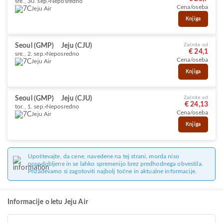
sre., 30. sep.
Neposredno
Cena/oseba
Jeju Air
Knjiga
Seoul (GMP)
Jeju (CJU)
Začnite od
€ 24,1
sre., 2. sep.
Neposredno
Cena/oseba
Jeju Air
Knjiga
Seoul (GMP)
Jeju (CJU)
Začnite od
€ 24,13
tor., 1. sep.
Neposredno
Cena/oseba
Jeju Air
Knjiga
Upoštevajte, da cene, navedene na tej strani, morda niso
posodobljene in se lahko spremenijo brez predhodnega obvestila.
Prizadevamo si zagotoviti najbolj točne in aktualne informacije.
Informacije o letu Jeju Air