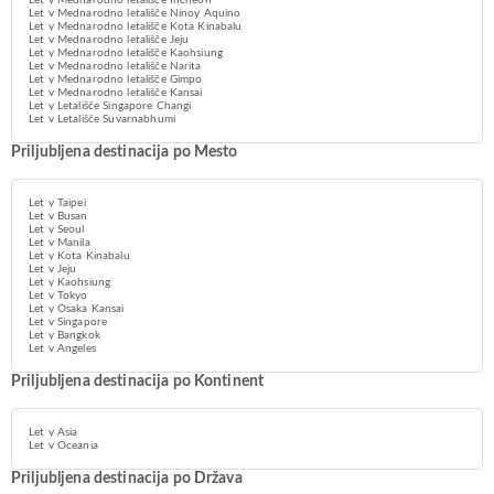
Let v Mednarodno letališče Incheon
Let v Mednarodno letališče Ninoy Aquino
Let v Mednarodno letališče Kota Kinabalu
Let v Mednarodno letališče Jeju
Let v Mednarodno letališče Kaohsiung
Let v Mednarodno letališče Narita
Let v Mednarodno letališče Gimpo
Let v Mednarodno letališče Kansai
Let v Letališče Singapore Changi
Let v Letališče Suvarnabhumi
Priljubljena destinacija po Mesto
Let v Taipei
Let v Busan
Let v Seoul
Let v Manila
Let v Kota Kinabalu
Let v Jeju
Let v Kaohsiung
Let v Tokyo
Let v Osaka Kansai
Let v Singapore
Let v Bangkok
Let v Angeles
Priljubljena destinacija po Kontinent
Let v Asia
Let v Oceania
Priljubljena destinacija po Država