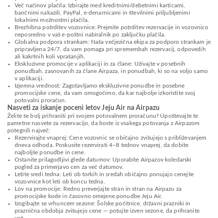
Več načinov plačila: Izbirajte med kreditnimi/debetnimi karticami,
bančnimi nakazili, PayPal, e-denarnicami in številnimi priljubljenimi
lokalnimi možnostmi plačila.
Brezhibna potrditev vozovnice: Prejmite potrditev rezervacije in vozovnico
neposredno v vaš e-poštni nabiralnik po zaključku plačila.
Globalna podpora strankam: Naša večjezična ekipa za podporo strankam je
pripravljena 24/7, da vam pomaga pri spremembah rezervacij, odpovedih
ali kakršnih koli vprašanjih.
Ekskluzivne promocije v aplikaciji in za člane: Uživajte v posebnih
ponudbah, zasnovanih za člane Airpaza, in ponudbah, ki so na voljo samo
v aplikaciji.
Izjemna vrednost: Zagotavljamo ekskluzivne ponudbe in posebne
promocijske cene, da vam omogočimo, da kar najbolje izkoristite svoj
potovalni proračun.
Nasveti za iskanje poceni letov Jeju Air na Airpazu
Želite še bolj prihraniti pri svojem potovalnem proračunu? Upoštevajte te
pametne nasvete za rezervacijo, da boste iz vsakega potovanja z Airpazom
potegnili največ:
Rezervirajte vnaprej: Cene vozovnic se običajno zvišujejo s približevanjem
dneva odhoda. Poskusite rezervirati 4–8 tednov vnaprej, da dobite
najboljše ponudbe in cene.
Ostanite prilagodljivi glede datumov: Uporabite Airpazov koledarski
pogled za primerjavo cen za več datumov.
Letite sredi tedna: Leti ob torkih in sredah običajno ponujajo cenejše
vozovnice kot leti ob koncu tedna.
Lov na promocije: Redno preverjajte stran in stran na Airpazu za
promocijske kode in časovno omejene ponudbe Jeju Air.
Izogibajte se vrhuncem sezone: Šolske počitnice, državni prazniki in
praznična obdobja zvišujejo cene — potujte izven sezone, da prihranite