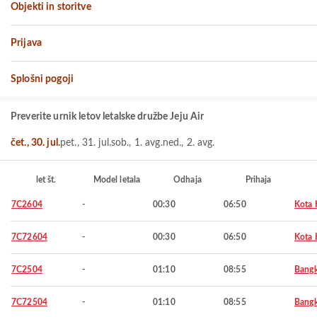
Objekti in storitve
Prijava
Splošni pogoji
Preverite urnik letov letalske družbe Jeju Air
čet., 30. jul.
pet., 31. jul.
sob., 1. avg.
ned., 2. avg.
let št.
Model letala
Odhaja
Prihaja
7C2604
-
00:30
06:50
Kota 
7C72604
-
00:30
06:50
Kota 
7C2504
-
01:10
08:55
Bang
7C72504
-
01:10
08:55
Bang