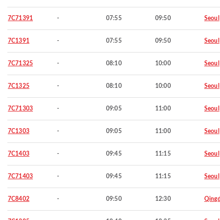
7C71391
-
07:55
09:50
Seoul
7C1391
-
07:55
09:50
Seoul
7C71325
-
08:10
10:00
Seoul
7C1325
-
08:10
10:00
Seoul
7C71303
-
09:05
11:00
Seoul
7C1303
-
09:05
11:00
Seoul
7C1403
-
09:45
11:15
Seoul
7C71403
-
09:45
11:15
Seoul
7C8402
-
09:50
12:30
Qing