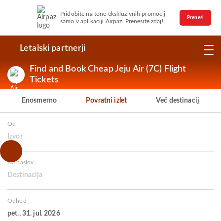
Pridobite na tone ekskluzivnih promocij
Prenesi
samo v aplikaciji Airpaz. Prenesite zdaj!
Letalski partnerji
Find and Book Cheap Jeju Air (7C) Flight
Tickets
Enosmerno
Povratni izlet
Več destinacij
Od
Izvor
Na naslov
Destinacija
Odhod
pet., 31. jul. 2026