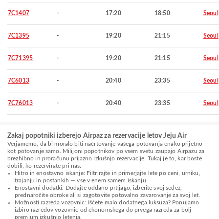
7C1407
-
17:20
18:50
Seoul
7C1395
-
19:20
21:15
Seoul
7C71395
-
19:20
21:15
Seoul
7C6013
-
20:40
23:35
Seoul
7C76013
-
20:40
23:35
Seoul
Zakaj popotniki izberejo Airpaz za rezervacije letov Jeju Air
Verjamemo, da bi moralo biti načrtovanje vašega potovanja enako prijetno
kot potovanje samo. Milijoni popotnikov po vsem svetu zaupajo Airpazu za
brezhibno in proračunu prijazno izkušnjo rezervacije. Tukaj je to, kar boste
dobili, ko rezervirate pri nas:
Hitro in enostavno iskanje: Filtrirajte in primerjajte lete po ceni, urniku,
trajanju in postankih — vse v enem samem iskanju.
Enostavni dodatki: Dodajte oddano prtljago, izberite svoj sedež,
prednaročite obroke ali si zagotovite potovalno zavarovanje za svoj let.
Možnosti razreda vozovnic: Iščete malo dodatnega luksuza? Ponujamo
izbiro razredov vozovnic od ekonomskega do prvega razreda za bolj
premium izkušnjo letenja.