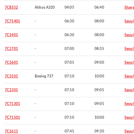
7C8352
Airbus A320
04:05
06:40
Shang
7C71401
-
06:30
08:00
Seoul
7C1401
-
06:30
08:00
Seoul
7C1701
-
07:00
08:35
Seoul
7C1601
-
07:05
09:00
Seoul
7C1501
Boeing 737
07:10
10:00
Seoul
7C1301
-
07:10
09:05
Seoul
7C71301
-
07:10
09:05
Seoul
7C71501
-
07:10
10:00
Seoul
7C1611
-
07:45
09:30
Seoul