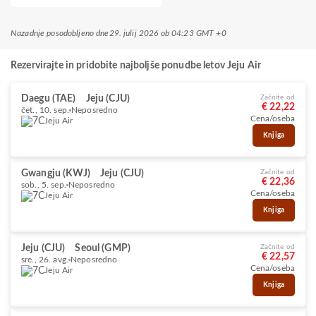
Nazadnje posodobljeno dne
29. julij 2026 ob 04:23 GMT +0
Rezervirajte in pridobite najboljše ponudbe letov Jeju Air
Daegu (TAE)
Jeju (CJU)
Začnite od
€ 22,22
čet., 10. sep.
Neposredno
Cena/oseba
Jeju Air
Knjiga
Gwangju (KWJ)
Jeju (CJU)
Začnite od
€ 22,36
sob., 5. sep.
Neposredno
Cena/oseba
Jeju Air
Knjiga
Jeju (CJU)
Seoul (GMP)
Začnite od
€ 22,57
sre., 26. avg.
Neposredno
Cena/oseba
Jeju Air
Knjiga