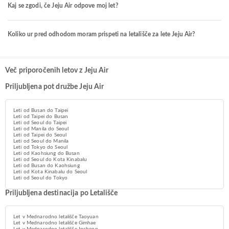
Kaj se zgodi, če Jeju Air odpove moj let?
Koliko ur pred odhodom moram prispeti na letališče za lete Jeju Air?
Več priporočenih letov z Jeju Air
Priljubljena pot družbe Jeju Air
Leti od Busan do Taipei
Leti od Taipei do Busan
Leti od Seoul do Taipei
Leti od Manila do Seoul
Leti od Taipei do Seoul
Leti od Seoul do Manila
Leti od Tokyo do Seoul
Leti od Kaohsiung do Busan
Leti od Seoul do Kota Kinabalu
Leti od Busan do Kaohsiung
Leti od Kota Kinabalu do Seoul
Leti od Seoul do Tokyo
Priljubljena destinacija po Letališče
Let v Mednarodno letališče Taoyuan
Let v Mednarodno letališče Gimhae