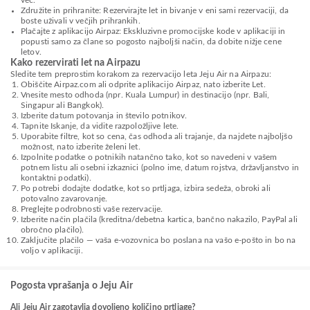
več.
Združite in prihranite: Rezervirajte let in bivanje v eni sami rezervaciji, da
boste uživali v večjih prihrankih.
Plačajte z aplikacijo Airpaz: Ekskluzivne promocijske kode v aplikaciji in
popusti samo za člane so pogosto najboljši način, da dobite nižje cene
letov.
Kako rezervirati let na Airpazu
Sledite tem preprostim korakom za rezervacijo leta Jeju Air na Airpazu:
Obiščite Airpaz.com ali odprite aplikacijo Airpaz, nato izberite Let.
Vnesite mesto odhoda (npr. Kuala Lumpur) in destinacijo (npr. Bali,
Singapur ali Bangkok).
Izberite datum potovanja in število potnikov.
Tapnite Iskanje, da vidite razpoložljive lete.
Uporabite filtre, kot so cena, čas odhoda ali trajanje, da najdete najboljšo
možnost, nato izberite želeni let.
Izpolnite podatke o potnikih natančno tako, kot so navedeni v vašem
potnem listu ali osebni izkaznici (polno ime, datum rojstva, državljanstvo in
kontaktni podatki).
Po potrebi dodajte dodatke, kot so prtljaga, izbira sedeža, obroki ali
potovalno zavarovanje.
Preglejte podrobnosti vaše rezervacije.
Izberite način plačila (kreditna/debetna kartica, bančno nakazilo, PayPal ali
obročno plačilo).
Zaključite plačilo — vaša e-vozovnica bo poslana na vašo e-pošto in bo na
voljo v aplikaciji.
Pogosta vprašanja o Jeju Air
Ali Jeju Air zagotavlja dovoljeno količino prtljage?