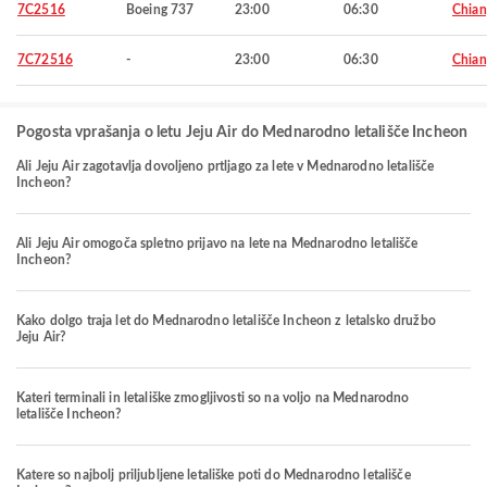
7C2516
Boeing 737
23:00
06:30
Chian
7C72516
-
23:00
06:30
Chian
Pogosta vprašanja o letu Jeju Air do Mednarodno letališče Incheon
Ali Jeju Air zagotavlja dovoljeno prtljago za lete v Mednarodno letališče
Incheon?
Ali Jeju Air omogoča spletno prijavo na lete na Mednarodno letališče
Incheon?
Kako dolgo traja let do Mednarodno letališče Incheon z letalsko družbo
Jeju Air?
Kateri terminali in letališke zmogljivosti so na voljo na Mednarodno
letališče Incheon?
Katere so najbolj priljubljene letališke poti do Mednarodno letališče