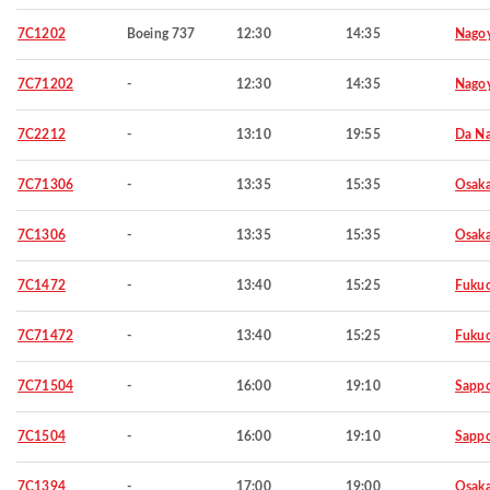
7C1202
Boeing 737
12:30
14:35
Nago
7C71202
-
12:30
14:35
Nago
7C2212
-
13:10
19:55
Da N
7C71306
-
13:35
15:35
Osaka
7C1306
-
13:35
15:35
Osaka
7C1472
-
13:40
15:25
Fuku
7C71472
-
13:40
15:25
Fuku
7C71504
-
16:00
19:10
Sapp
7C1504
-
16:00
19:10
Sapp
7C1394
-
17:00
19:00
Osaka