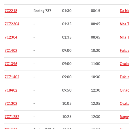
7C2218
Boeing 737
01:30
08:15
Da N
7C72304
-
01:35
08:45
Nha T
7C2304
-
01:35
08:45
Nha T
7C1402
-
09:00
10:30
Fuku
7C1396
-
09:00
11:00
Osaka
7C71402
-
09:00
10:30
Fuku
7C8402
-
09:50
12:30
Qing
7C1302
-
10:05
12:05
Osaka
7C71282
-
10:25
12:30
Nago