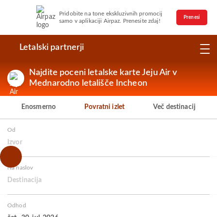
Pridobite na tone ekskluzivnih promocij
Prenesi
samo v aplikaciji Airpaz. Prenesite zdaj!
Letalski partnerji
Najdite poceni letalske karte Jeju Air v
Mednarodno letališče Incheon
Enosmerno
Povratni izlet
Več destinacij
Od
Izvor
Na naslov
Destinacija
Odhod