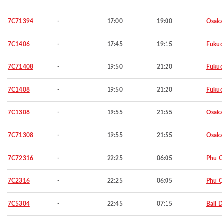
7C71394
-
17:00
19:00
Osaka
7C1406
-
17:45
19:15
Fuku
7C71408
-
19:50
21:20
Fuku
7C1408
-
19:50
21:20
Fuku
7C1308
-
19:55
21:55
Osaka
7C71308
-
19:55
21:55
Osaka
7C72316
-
22:25
06:05
Phu 
7C2316
-
22:25
06:05
Phu 
7C5304
-
22:45
07:15
Bali 