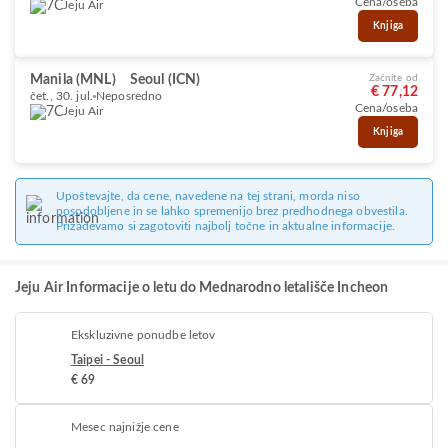
Cena/oseba
Jeju Air
Knjiga
Manila (MNL)
Seoul (ICN)
Začnite od
€ 77,12
čet., 30. jul.
Neposredno
Cena/oseba
Jeju Air
Knjiga
Upoštevajte, da cene, navedene na tej strani, morda niso
posodobljene in se lahko spremenijo brez predhodnega obvestila.
Prizadevamo si zagotoviti najbolj točne in aktualne informacije.
Jeju Air Informacije o letu do Mednarodno letališče Incheon
Ekskluzivne ponudbe letov
Taipei - Seoul
€ 69
Mesec najnižje cene