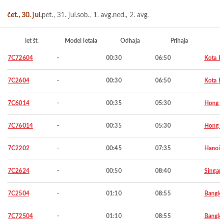
čet., 30. jul.
pet., 31. jul.
sob., 1. avg.
ned., 2. avg.
let št.
Model letala
Odhaja
Prihaja
7C72604
-
00:30
06:50
Kota 
7C2604
-
00:30
06:50
Kota 
7C6014
-
00:35
05:30
Hong
7C76014
-
00:35
05:30
Hong
7C2202
-
00:45
07:35
Hano
7C2624
-
00:50
08:40
Singa
7C2504
-
01:10
08:55
Bang
7C72504
-
01:10
08:55
Bang