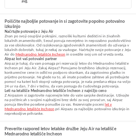
avg.
Poiščite najboljše potovanje in si zagotovite popolno potovalno
izkušnjo
Načrtujte potovanje z Jeju Air
Znan po svoji osupljivi pokrajini, raznoliki kulturni dediščini in živahnih
lokalnih znamenitostih, Seoul ponuja neverjetno in nepozabno pustolovščino
za vse obiskovalce. Od raziskovanja zgodovinskih znamenitosti do uživanja v
lokalnih dobrotah, tukaj je nekaj za vsakogar. Načrtujte svoje potovanje z Jeju
Air do
Mednarodno letališče Incheon
in osvežite svoj um od vrveža sveta.
Airpaz kot vaš potovalni partner
Airpaz je tukaj, da vam pomaga pri rezervaciji letov do Mednarodno letališče
Incheon pri Jeju Air. Zakaj Airpaz? Ponujamo brezhibno izkušnjo rezervacij,
konkurenčne cene in odlično podporo strankam, da zagotovimo gladko in
prijetno potovanje. Ne glede na to, ali imate posebne zahteve ali potrebujete
pomoč na kateri koli stopnji vašega potovanja, je naša predana ekipa na voljo
24 ur na dan, 7 dni v tednu, da vam pomaga do čudovitega potovanja.
Leti na letališče Mednarodno letališče Incheon z najnižjo ceno
Z Airpazom si zagotovite najcenejše lete do vaše sanjske destinacije. Uživajte
na počitnicah s svojimi najdražjimi brez skrbi za svoj proračun, saj Airpaz
ponuja številne posebne ponudbe za vas. Rezervirajte poceni
let v
Mednarodno letališče Incheon
pri Airpazu za najboljšo potovalno izkušnjo in
neprekosljive prihranke.
Preverite razpored letov letalske družbe Jeju Air na letališče
Mednarodno letališče Incheon