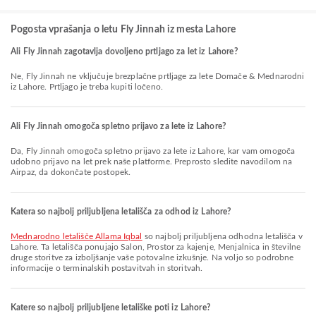
Pogosta vprašanja o letu Fly Jinnah iz mesta Lahore
Ali Fly Jinnah zagotavlja dovoljeno prtljago za let iz Lahore?
Ne, Fly Jinnah ne vključuje brezplačne prtljage za lete Domače & Mednarodni
iz Lahore. Prtljago je treba kupiti ločeno.
Ali Fly Jinnah omogoča spletno prijavo za lete iz Lahore?
Da, Fly Jinnah omogoča spletno prijavo za lete iz Lahore, kar vam omogoča
udobno prijavo na let prek naše platforme. Preprosto sledite navodilom na
Airpaz, da dokončate postopek.
Katera so najbolj priljubljena letališča za odhod iz Lahore?
Mednarodno letališče Allama Iqbal
so najbolj priljubljena odhodna letališča v
Lahore. Ta letališča ponujajo Salon, Prostor za kajenje, Menjalnica in številne
druge storitve za izboljšanje vaše potovalne izkušnje. Na voljo so podrobne
informacije o terminalskih postavitvah in storitvah.
Katere so najbolj priljubljene letališke poti iz Lahore?