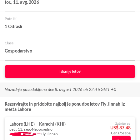
tor., 11. avg. 2026
Potniki
1 Odrasli
Class
Gospodarstvo
Iskanje letov
Nazadnje posodobljeno dne
8. avgust 2026 ob 22:46 GMT +0
Rezervirajte in pridobite najboljše ponudbe letov Fly Jinnah iz
mesta Lahore
Lahore (LHE)
Karachi (KHI)
Začnite od
US$ 87.48
pet., 11. sep.
Neposredno
Cena/oseba
Fly Jinnah