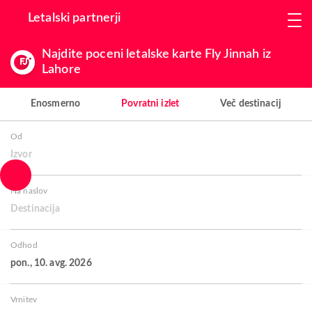
Letalski partnerji
Najdite poceni letalske karte Fly Jinnah iz
Lahore
Enosmerno
Povratni izlet
Več destinacij
Od
Izvor
Na naslov
Destinacija
Odhod
pon., 10. avg. 2026
Vrnitev