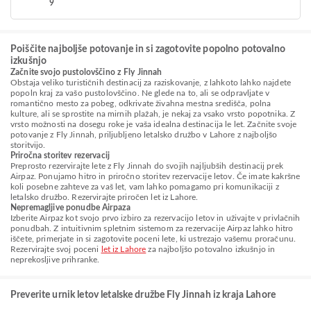
9
Poiščite najboljše potovanje in si zagotovite popolno potovalno
izkušnjo
Začnite svojo pustolovščino z Fly Jinnah
Obstaja veliko turističnih destinacij za raziskovanje, z lahkoto lahko najdete
popoln kraj za vašo pustolovščino. Ne glede na to, ali se odpravljate v
romantično mesto za pobeg, odkrivate živahna mestna središča, polna
kulture, ali se sprostite na mirnih plažah, je nekaj za vsako vrsto popotnika. Z
vrsto možnosti na dosegu roke je vaša idealna destinacija le let. Začnite svoje
potovanje z Fly Jinnah, priljubljeno letalsko družbo v Lahore z najboljšo
storitvijo.
Priročna storitev rezervacij
Preprosto rezervirajte lete z Fly Jinnah do svojih najljubših destinacij prek
Airpaz. Ponujamo hitro in priročno storitev rezervacije letov. Če imate kakršne
koli posebne zahteve za vaš let, vam lahko pomagamo pri komunikaciji z
letalsko družbo. Rezervirajte priročen let iz Lahore.
Nepremagljive ponudbe Airpaza
Izberite Airpaz kot svojo prvo izbiro za rezervacijo letov in uživajte v privlačnih
ponudbah. Z intuitivnim spletnim sistemom za rezervacije Airpaz lahko hitro
iščete, primerjate in si zagotovite poceni lete, ki ustrezajo vašemu proračunu.
Rezervirajte svoj poceni
let iz Lahore
za najboljšo potovalno izkušnjo in
neprekosljive prihranke.
Preverite urnik letov letalske družbe Fly Jinnah iz kraja Lahore