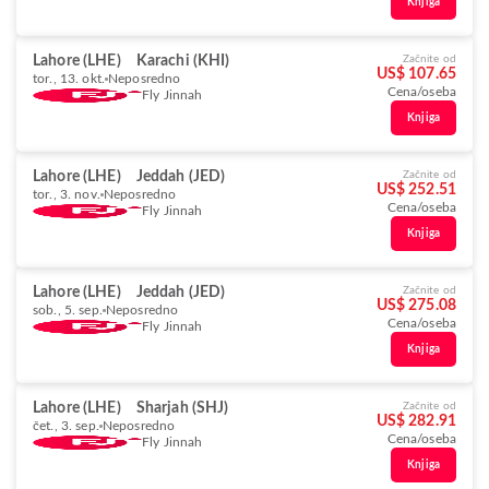
Knjiga
Lahore (LHE)
Karachi (KHI)
Začnite od
US$ 107.65
tor., 13. okt.
Neposredno
Cena/oseba
Fly Jinnah
Knjiga
Lahore (LHE)
Jeddah (JED)
Začnite od
US$ 252.51
tor., 3. nov.
Neposredno
Cena/oseba
Fly Jinnah
Knjiga
Lahore (LHE)
Jeddah (JED)
Začnite od
US$ 275.08
sob., 5. sep.
Neposredno
Cena/oseba
Fly Jinnah
Knjiga
Lahore (LHE)
Sharjah (SHJ)
Začnite od
US$ 282.91
čet., 3. sep.
Neposredno
Cena/oseba
Fly Jinnah
Knjiga