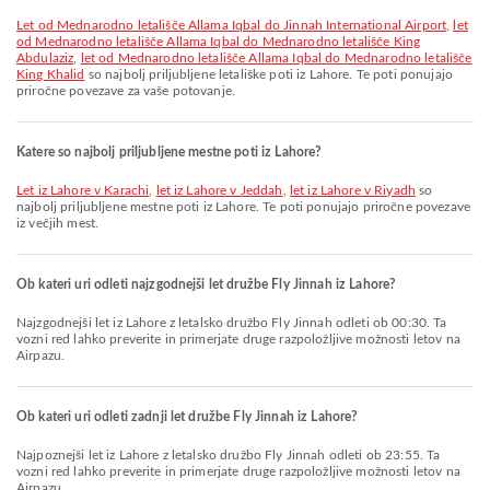
let od Mednarodno letališče Allama Iqbal do Jinnah International Airport
,
let
od Mednarodno letališče Allama Iqbal do Mednarodno letališče King
Abdulaziz
,
let od Mednarodno letališče Allama Iqbal do Mednarodno letališče
King Khalid
so najbolj priljubljene letališke poti iz Lahore. Te poti ponujajo
priročne povezave za vaše potovanje.
Katere so najbolj priljubljene mestne poti iz Lahore?
let iz Lahore v Karachi
,
let iz Lahore v Jeddah
,
let iz Lahore v Riyadh
so
najbolj priljubljene mestne poti iz Lahore. Te poti ponujajo priročne povezave
iz večjih mest.
Ob kateri uri odleti najzgodnejši let družbe Fly Jinnah iz Lahore?
Najzgodnejši let iz Lahore z letalsko družbo Fly Jinnah odleti ob 00:30. Ta
vozni red lahko preverite in primerjate druge razpoložljive možnosti letov na
Airpazu.
Ob kateri uri odleti zadnji let družbe Fly Jinnah iz Lahore?
Najpoznejši let iz Lahore z letalsko družbo Fly Jinnah odleti ob 23:55. Ta
vozni red lahko preverite in primerjate druge razpoložljive možnosti letov na
Airpazu.