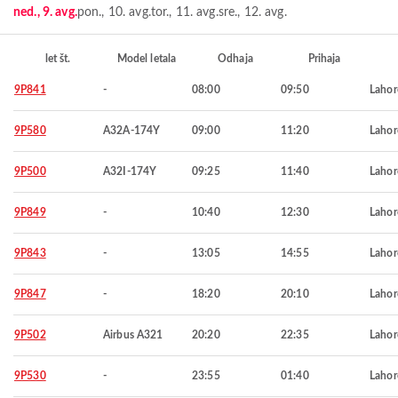
ned., 9. avg.
pon., 10. avg.
tor., 11. avg.
sre., 12. avg.
let št.
Model letala
Odhaja
Prihaja
9P841
-
08:00
09:50
Lahor
9P580
A32A-174Y
09:00
11:20
Lahor
9P500
A32I-174Y
09:25
11:40
Lahor
9P849
-
10:40
12:30
Lahor
9P843
-
13:05
14:55
Lahor
9P847
-
18:20
20:10
Lahor
9P502
Airbus A321
20:20
22:35
Lahor
9P530
-
23:55
01:40
Lahor