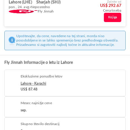
Lahore (LHE)
Sharjah (SHJ)
Začnite od
US$ 292.67
pon., 24. avg.
Neposredno
Cena/oseba
Fly Jinnah
Knjiga
Upoštevajte, da cene, navedene na tej strani, morda niso
posodobljene in se lahko spremenijo brez predhodnega obvestila.
Prizadevamo si zagotoviti najbolj točne in aktualne informacije.
Fly Jinnah Informacije o letu iz Lahore
Ekskluzivne ponudbe letov
Lahore - Karachi
US$ 87.48
Mesec najnižje cene
sep.
Skupno število destinacij