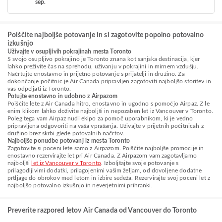
sep.
Poiščite najboljše potovanje in si zagotovite popolno potovalno
izkušnjo
Uživajte v osupljivih pokrajinah mesta Toronto
S svojo osupljivo pokrajino je Toronto znana kot sanjska destinacija, kjer
lahko preživite čas na sprehodu, uživanju v pokrajini in mirnem vzdušju.
Načrtujte enostavno in prijetno potovanje s prijatelji in družino. Za
dokončanje počitnic je Air Canada pripravljen zagotoviti najboljšo storitev in
vas odpeljati iz Toronto.
Potujte enostavno in udobno z Airpazom
Poiščite lete z Air Canada hitro, enostavno in ugodno s pomočjo Airpaz. Z le
enim klikom lahko doživite najboljši in nepozaben let iz Vancouver v Toronto.
Poleg tega vam Airpaz nudi ekipo za pomoč uporabnikom, ki je vedno
pripravljena odgovoriti na vaša vprašanja. Uživajte v prijetnih počitnicah z
družino brez skrbi glede potovalnih načrtov.
Najboljše ponudbe potovanj iz mesta Toronto
Zagotovite si poceni lete samo z Airpazom. Poiščite najboljše promocije in
enostavno rezervirajte let pri Air Canada. Z Airpazom vam zagotavljamo
najboljši
let iz Vancouver v Toronto
. Izboljšajte svoje potovanje s
prilagodljivimi dodatki, prilagojenimi vašim željam, od dovoljene dodatne
prtljage do obrokov med letom in izbire sedeža. Rezervirajte svoj poceni let z
najboljšo potovalno izkušnjo in neverjetnimi prihranki.
Preverite razpored letov Air Canada od Vancouver do Toronto