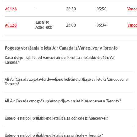
AC126
-
22:20
05:50
Vanco
AIRBUS
AC128
23:00
06:34
Vanco
A380-800
Pogosta vprašanja o letu Air Canada iz Vancouver v Toronto
Kako dolgo traja let od Vancouver do Toronto z letalsko družbo Air
Canada?
Ali Air Canada zagotavlja dovoljeno količino prtljage za lete iz Vancouver v
Toronto?
Ali Air Canada omogoča spletno prijavo na let iz Vancouver v Toronto?
Katero je najbolj priljubljeno letališče za odhode iz Vancouver?
Katero je najbolj priljubljeno letališče za prihode v Toronto?