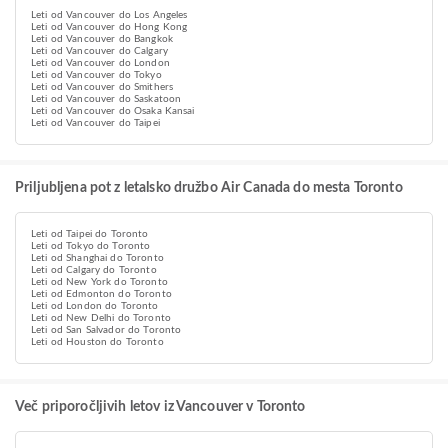
Leti od Vancouver do Los Angeles
Leti od Vancouver do Hong Kong
Leti od Vancouver do Bangkok
Leti od Vancouver do Calgary
Leti od Vancouver do London
Leti od Vancouver do Tokyo
Leti od Vancouver do Smithers
Leti od Vancouver do Saskatoon
Leti od Vancouver do Osaka Kansai
Leti od Vancouver do Taipei
Priljubljena pot z letalsko družbo Air Canada do mesta Toronto
Leti od Taipei do Toronto
Leti od Tokyo do Toronto
Leti od Shanghai do Toronto
Leti od Calgary do Toronto
Leti od New York do Toronto
Leti od Edmonton do Toronto
Leti od London do Toronto
Leti od New Delhi do Toronto
Leti od San Salvador do Toronto
Leti od Houston do Toronto
Več priporočljivih letov iz Vancouver v Toronto