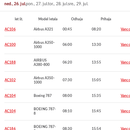
ned., 26. jul.
pon., 27. jul.
tor., 28. jul.
sre., 29. jul.
let št.
Model letala
Odhaja
Prihaja
AC106
Airbus A321
00:45
08:20
Vanco
Airbus A350-
AC100
06:00
13:30
Vanco
1000
AIRBUS
AC188
06:20
13:55
Vanco
A380-800
Airbus A350-
AC102
07:30
15:05
Vanco
1000
AC104
Boeing 787
08:00
15:35
Vanco
BOEING 787-
AC104
08:10
15:45
Vanco
8
BOEING 787-
AC186
08:30
15:54
Vanco