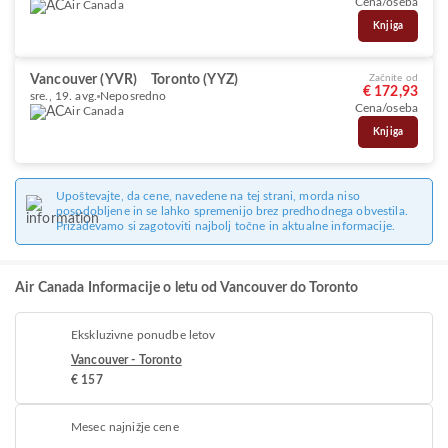
Cena/oseba
Air Canada
Knjiga
Vancouver (YVR)
Toronto (YYZ)
Začnite od
€ 172,93
sre., 19. avg.
Neposredno
Cena/oseba
Air Canada
Knjiga
Upoštevajte, da cene, navedene na tej strani, morda niso
posodobljene in se lahko spremenijo brez predhodnega obvestila.
Prizadevamo si zagotoviti najbolj točne in aktualne informacije.
Air Canada Informacije o letu od Vancouver do Toronto
Ekskluzivne ponudbe letov
Vancouver - Toronto
€ 157
Mesec najnižje cene