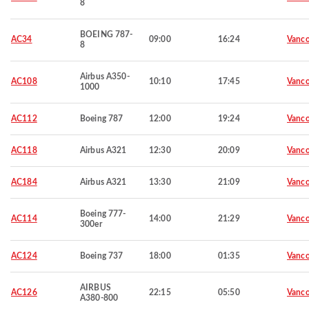
8
BOEING 787-
AC34
09:00
16:24
Vanco
8
Airbus A350-
AC108
10:10
17:45
Vanco
1000
AC112
Boeing 787
12:00
19:24
Vanco
AC118
Airbus A321
12:30
20:09
Vanco
AC184
Airbus A321
13:30
21:09
Vanco
Boeing 777-
AC114
14:00
21:29
Vanco
300er
AC124
Boeing 737
18:00
01:35
Vanco
AIRBUS
AC126
22:15
05:50
Vanco
A380-800