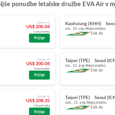
boljše ponudbe letalske družbe EVA Air v 
Začnite od
Kaohsiung (KHH)
Seou
US$ 200.04
sre., 16. sep.
Neposredno
Cena/oseba
EVA Air
Knjiga
Začnite od
Taipei (TPE)
Seoul (IC
US$ 200.04
sre., 12. avg.
Neposredno
Cena/oseba
EVA Air
Knjiga
Začnite od
Taipei (TPE)
Seoul (IC
US$ 208.35
sob., 15. avg.
Neposredno
Cena/oseba
EVA Air
Knjiga