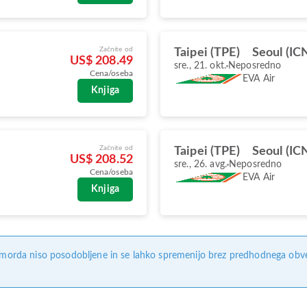
Začnite od
Taipei (TPE)
Seoul (IC
US$ 208.49
sre., 21. okt.
Neposredno
Cena/oseba
EVA Air
Knjiga
Začnite od
Taipei (TPE)
Seoul (IC
US$ 208.52
sre., 26. avg.
Neposredno
Cena/oseba
EVA Air
Knjiga
, morda niso posodobljene in se lahko spremenijo brez predhodnega obves