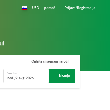
USD
pomoč
Prijava/Registracija
ul
Oglejte si seznam naročil
Vrnitev
Iskanje
ned., 9. avg. 2026