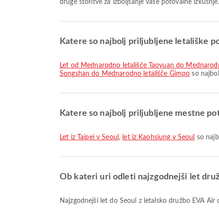
druge storitve za izboljšanje vaše potovalne izkušnje
Katere so najbolj priljubljene letališke p
let od Mednarodno letališče Taoyuan do Mednarodn
Songshan do Mednarodno letališče Gimpo
so najbol
Katere so najbolj priljubljene mestne po
let iz Taipei v Seoul
,
let iz Kaohsiung v Seoul
so najbo
Ob kateri uri odleti najzgodnejši let dr
Najzgodnejši let do Seoul z letalsko družbo EVA Air