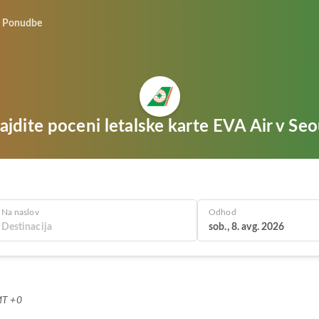
Ponudbe
ajdite poceni letalske karte EVA Air v Seo
Na naslov
Odhod
sob., 8. avg. 2026
MT +0