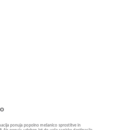
jo
inacija ponuja popolno mešanico sprostitve in