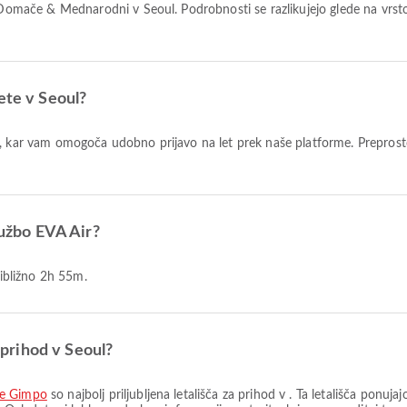
ete v Seoul?
ružbo EVA Air?
ribližno 2h 55m.
a prihod v Seoul?
če Gimpo
so najbolj priljubljena letališča za prihod v . Ta letališča ponuj