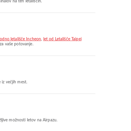
nalov na teh letališčih.
odno letališče Incheon
,
let od Letališče Taipei
 za vaše potovanje.
 iz večjih mest.
žljive možnosti letov na Airpazu.