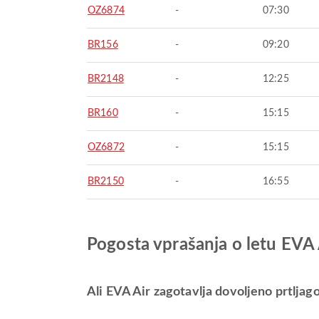
OZ6874
-
07:30
BR156
-
09:20
BR2148
-
12:25
BR160
-
15:15
OZ6872
-
15:15
BR2150
-
16:55
Pogosta vprašanja o letu EVA 
Ali EVA Air zagotavlja dovoljeno prtljago