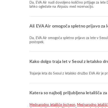
Da, EVA Air nudi dovoljeno količino prtljage za lete Domače & Mednarodni v Seoul. Podrobnosti se razlikujejo glede na vrsto vozovnice in destinacijo. Podrobnosti o prtljagi si
lahko ogledate na Airpazu med rezervacijo.
Ali EVA Air omogoča spletno prijavo za l
Da, EVA Air omogoča spletno prijavo za lete v Seoul, kar vam omogoča udobno prijavo na let prek naše platforme. Preprosto sledite navodilom na Airpaz, da dokončate
postopek.
Kako dolgo traja let v Seoul z letalsko d
Trajanje leta do Seoul z letalsko družbo EVA Air je p
Katera so najbolj priljubljena letališča z
Mednarodno letališče Incheon
,
Mednarodno letališ