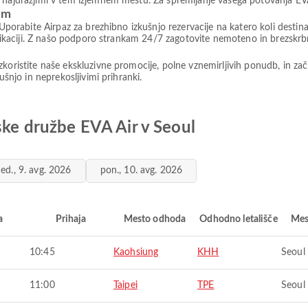
 najdražjimi v tem izjemnem mestu. Za spremljanje vašega potovanja EVA
om
? Uporabite Airpaz za brezhibno izkušnjo rezervacije na katero koli des
aplikaciji. Z našo podporo strankam 24/7 zagotovite nemoteno in brezskr
koristite naše ekskluzivne promocije, polne vznemirljivih ponudb, in zač
ušnjo in neprekosljivimi prihranki.
lske družbe EVA Air v Seoul
ed., 9. avg. 2026
pon., 10. avg. 2026
a
Prihaja
Mesto odhoda
Odhodno letališče
Mes
10:45
Kaohsiung
KHH
Seoul
11:00
Taipei
TPE
Seoul