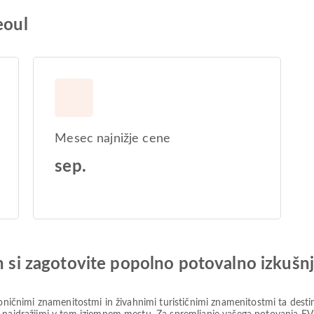
eoul
Mesec najnižje cene
sep.
in si zagotovite popolno potovalno izkušn
koničnimi znamenitostmi in živahnimi turističnimi znamenitostmi ta dest