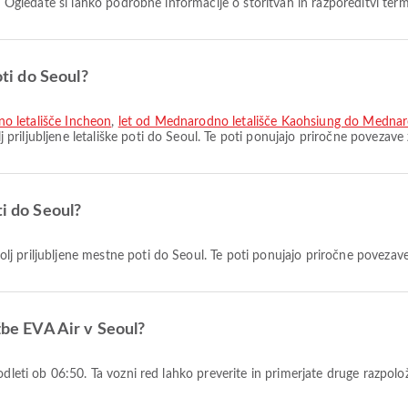
. Ogledate si lahko podrobne informacije o storitvah in razporeditvi termi
oti do Seoul?
o letališče Incheon
,
let od Mednarodno letališče Kaohsiung do Mednar
j priljubljene letališke poti do Seoul. Te poti ponujajo priročne povezave
ti do Seoul?
lj priljubljene mestne poti do Seoul. Te poti ponujajo priročne povezave
užbe EVA Air v Seoul?
 odleti ob 06:50. Ta vozni red lahko preverite in primerjate druge razpolo