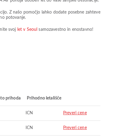
 Air ponuja udoben let do vaše sanjske destinacije.
tinacijo. Z našo pomočjo lahko dodate posebne zahteve
bno potovanje.
nite svoj
let v Seoul
samozavestno in enostavno!
to prihoda
Prihodno letališče
ICN
Preveri cene
ICN
Preveri cene