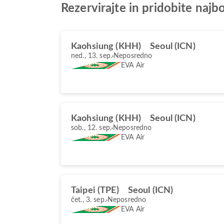
Rezervirajte in pridobite naj
Kaohsiung (KHH)
Seoul (ICN)
ned., 13. sep.
Neposredno
EVA Air
Kaohsiung (KHH)
Seoul (ICN)
sob., 12. sep.
Neposredno
EVA Air
Taipei (TPE)
Seoul (ICN)
čet., 3. sep.
Neposredno
EVA Air