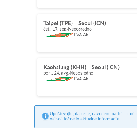
Taipei (TPE)
Seoul (ICN)
čet., 17. sep.
Neposredno
EVA Air
Kaohsiung (KHH)
Seoul (ICN)
pon., 24. avg.
Neposredno
EVA Air
Upoštevajte, da cene, navedene na tej strani
najbolj točne in aktualne informacije.