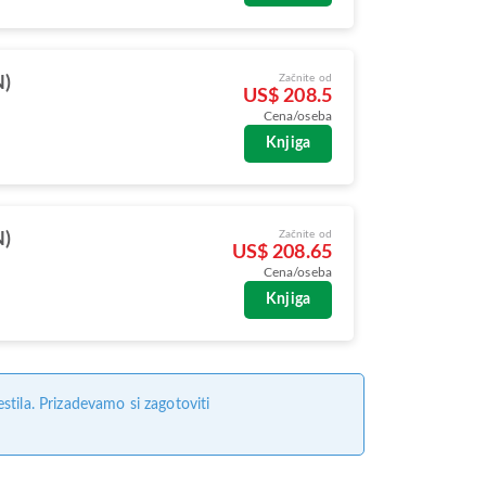
Začnite od
N)
US$ 208.5
Cena/oseba
Knjiga
Začnite od
N)
US$ 208.65
Cena/oseba
Knjiga
tila. Prizadevamo si zagotoviti