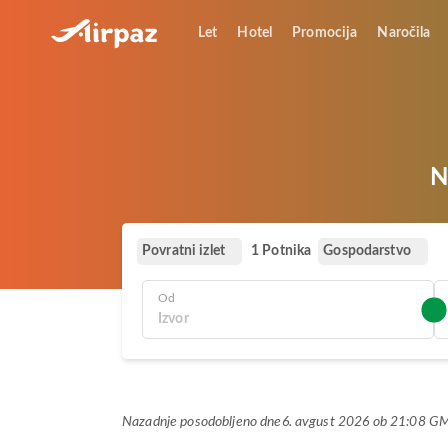
Let
Hotel
Promocija
Naročila
N
Povratni izlet
Gospodarstvo
1 Potnika
Od
Nazadnje posodobljeno dne
6. avgust 2026 ob 21:08 G