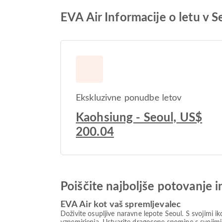
EVA Air Informacije o letu v S
Ekskluzivne ponudbe letov
Kaohsiung - Seoul, US$
200.04
Poiščite najboljše potovanje 
EVA Air kot vaš spremljevalec
Doživite osupljive naravne lepote Seoul. S svojimi i