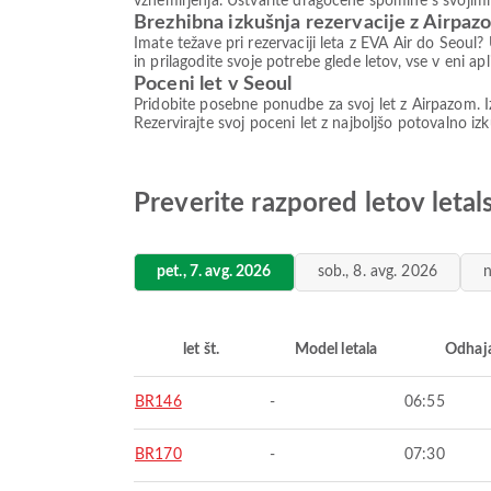
vznemirjenja. Ustvarite dragocene spomine s svojimi
Brezhibna izkušnja rezervacije z Airpaz
Imate težave pri rezervaciji leta z EVA Air do Seoul
in prilagodite svoje potrebe glede letov, vse v eni 
Poceni let v Seoul
Pridobite posebne ponudbe za svoj let z Airpazom. Iz
Rezervirajte svoj poceni let z najboljšo potovalno izk
Preverite razpored letov leta
pet., 7. avg. 2026
sob., 8. avg. 2026
n
let št.
Model letala
Odhaj
BR146
-
06:55
BR170
-
07:30