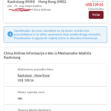
Kaohsiung (KHH)
Hong Kong (HKG)
Začnite od
US$ 139.01
pet., 21. avg.
Neposredno
Cena/oseba
China Airlines
Knjiga
Upoštevajte, da cene, navedene na tej strani, morda niso
posodobljene in se lahko spremenijo brez predhodnega obvestila.
Prizadevamo si zagotoviti najbolj točne in aktualne informacije.
China Airlines Informacije o letu iz Mednarodno letališče
Kaohsiung
Ekskluzivne ponudbe letov
Kaohsiung - Hong Kong
US$ 108.56
Mesec najnižje cene
sep.
Skupno število destinacij