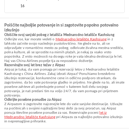
16
Poiščite najboljše potovanje in si zagotovite popolno potovalno
izkušnjo
Obiščite svoj sanjski pobeg z letališča Mednarodno letališče Kaohsiung
Odkrijte vse, kar morate vedeti o
Mednarodno letališče Kaohsiung
in z
lahkoto začnite svojo naslednjo pustolovščino. Ne glede na to, ali se
odpravljate v romantično mesto za pobeg, odkrivate živahna mestna središča,
polna kulture, ali se sprostite na mirnih plažah, je nekaj za vsako vrsto
popotnika. Z vrsto možnosti na dosegu roke je vaša idealna destinacija le let.
Naj vas China Airlines popelje tja za nepozabno doživetje.
Rezervirajte svoj let brez težav z Airpaz
Airpaz je tukaj, da vam pomaga pri rezervaciji letov z Mednarodno letališče
Kaohsiung s China Airlines. Zakaj izbrati Airpaz? Ponuhiamo brezskrbno
izkušnjo rezervacije, konkurenčne cene in odlično podporo strankam, da
zagotovimo, da bo vaše potovanje gladko in prijetno. Ne glede na to, ali imate
posebne zahteve ali potrebujete pomoč v katerem koli delu svojega
potovanja, je naš predani tim na voljo 24/7, da vam pomaga pri prijetnem
potovanju.
Odkrijte posebne ponudbe za Airpaz
Z Airpazom si zagotovite najcenejše lete do vaše sanjske destinacije. Uživajte
na počitnicah s svojimi najdražjimi brez skrbi za svoj proračun, saj Airpaz
ponuja številne posebne ponudbe za vas. Rezervirajte poceni
let iz
Mednarodno letališče Kaohsiung
pri Airpazu za najboljšo potovalno izkušnjo
in nepremagljive prihranke.