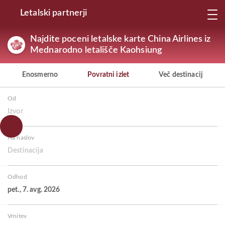
Letalski partnerji
Najdite poceni letalske karte China Airlines iz
Mednarodno letališče Kaohsiung
Enosmerno
Povratni izlet
Več destinacij
Od
Izvor
Na naslov
Destinacija
Odhod
pet., 7. avg. 2026
Vrnitev