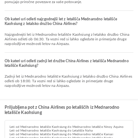
ponujajo priročne povezave za vaše potovanje.
Ob kateri uri odleti najzgodnejši let z letališča Mednarodno letališče
Kaohsiung z letalsko družbo China Airlines?
Najzgodnejši let iz Mednarodno letališče Kaohsiung z letalsko družbo China
Airlines odleti ob 06:30. Ta vozni red si lahko ogledate in primerjate druge
razpoložljive možnosti letov na Airpazu.
Ob kateri uri odleti zadnji let družbe China Airlines z letališča Mednarodno
letališče Kaohsiung?
Zadnji let iz Mednarodno letališče Kaohsiung z letalsko družbo China Airlines
odleti ob 18:00. Ta vozni red si lahko ogledate in primerjate druge
razpoložljive možnosti letov na Airpazu.
Priljubljena pot z China Airlines po letališčih iz Mednarodno
letališče Kaohsiung
Leti od Mednarodno letališče Kaohsiung do Mednarodno letališče Ninoy Aquino
Leti od Mednarodno letališče Kaohsiung do Letališče Naha
Leti od Mednarodno letališče Kaohsiung do Mednarodno letališče Kansai