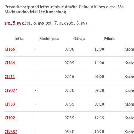
Preverite razpored letov letalske družbe China Airlines z letališča
Mednarodno letališče Kaohsiung
sre., 5. avg.
čet., 6. avg.
pet., 7. avg.
sob., 8. avg.
let št.
Model letala
Odhaja
Prihaja
CI166
-
07:00
11:00
Kaohs
CI164
-
07:05
11:00
Kaohs
CI711
-
07:15
09:00
Kaohs
CI9027
-
07:30
09:30
Kaohs
CI933
-
07:35
09:10
Kaohs
CI102
-
07:55
12:35
Kaohs
CI9587
-
08:40
10:20
Kaohs