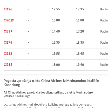
CI126
-
12:55
17:35
Kaohs
CI9029
-
13:00
15:00
Kaohs
CI839
-
14:40
17:20
Kaohs
CI176
-
15:35
19:35
Kaohs
CI132
-
15:55
18:45
Kaohs
CI935
-
18:00
19:40
Kaohs
Pogosta vprašanja o letu China Airlines iz Mednarodno letališče
Kaohsiung
Ali China Airlines zagotavlja dovoljeno prtljago za let iz Mednarodno
letališče Kaohsiung?
Da, China Airlines nudi dovoljeno količino prtljage za lete Domače &