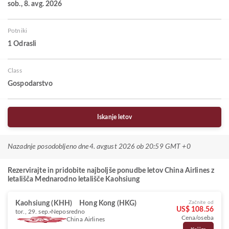
sob., 8. avg. 2026
Potniki
1 Odrasli
Class
Gospodarstvo
Iskanje letov
Nazadnje posodobljeno dne
4. avgust 2026 ob 20:59 GMT +0
Rezervirajte in pridobite najboljše ponudbe letov China Airlines z
letališča Mednarodno letališče Kaohsiung
Kaohsiung (KHH)
Hong Kong (HKG)
Začnite od
US$ 108.56
tor., 29. sep.
Neposredno
Cena/oseba
China Airlines