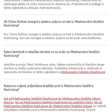
Mednarodni z letališča Mednarodno letališče Kaohsiung. Podrobnosti se
razlikujejo glede na vrsto vozovnice in destinacijo. Podrobnosti o prtljagi si
lahko ogledate na Airpazu med rezervacijo.
Ali China Airlines omogoča spletno prijavo na lete iz Mednarodno letališče
Kaohsiung?
Da, China Airlines omogoča spletno prijavo za lete iz Mednarodno letališče
Kaohsiung, kar vam omogoča udobno prijavo na let prek naše platforme.
Kateri terminali in letališke storitve so na voljo na Mednarodno letališče
Kaohsiung?
Letališče ponuja Taksi, Molitvena soba, Najem avtomobila in številne druge
storitve za boljšo potovalno izkušnjo. Podrobne informacije o storitvah in
razporedu terminalov si lahko ogledate na
Mednarodno letališče Kaohsiung
.
Katere so najbolj priljubljene letališke poti iz Mednarodno letališče
Kaohsiung?
let od Mednarodno letališče Kaohsiung do Mednarodno letališče Ninoy
Aquino
,
let od Mednarodno letališče Kaohsiung do Letališče Naha
,
let od
Mednarodno letališče Kaohsiung do Mednarodno letališče Kansai
so najbolj
priljubljene letališke poti iz Mednarodno letališče Kaohsiung. Te poti